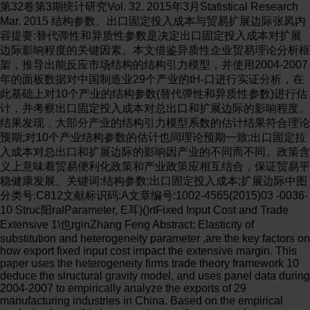
第32卷第3期统计研究Vol. 32. 2015年3月Statistical Research Mar. 2015 结构参数、出口固定投入成本与贸易扩展边际张凤内容提要:替代弹性和异质性参数是决定出口固定投入成本对扩展边际影响程度的关键因素。本文借鉴异质性企业贸易理论分析框架，推导出能反应市场结构的结构引力模型，并使用2004-2007年的面板数据对中国制造业29个产业的tH-口进行实证分析，在此基础上对10个产业的结构参数(替代弹性和异质性参数)进行估计，并考察出口固定投入成本对总出口和扩展边际的影响程度。结果发现，大部分产业的结构引力模型系数的估计结果符合理论预期;对10个产业结构参数的估计也同理论预期一致;出口固定拉入成本对总出口和扩展边际的影响因产业的不同而不同。政策含义上意味着贸易便利化政策和产业政策应相互结合，保证贸易平稳健康发展。关键词:结构参数;出口固定投入成本;扩展边际中图分类号:C812文献标识码:A文章编号:1002-4565(2015)03 -0036-10 Struc阳ralParameter, E耳)()rtFixed Input Cost and Trade Extensive 1\也rginZhang Feng Abstract: Elasticity of substitution and heterogeneity parameter ,are the key factors on how export fixed input cost impact the extensive margin. This paper uses the heterogeneity firms trade theory framework 10 deduce the slructural gravity model, and uses panel data during 2004-2007 to empirically analyze the exports of 29 manufacturing industries in China. Based on the empirical analysis above, this ’paper estimates the structural parameters (substitution elasticity and heterogeneity parameters) for 10 manufacturing industries and examines the impact of export fixed input cost on total exports and trade extensive margin. It is shown that the coefficient estimates of 22 industries in 29 manufacturing industries are eonsistent with theoretical expectations; the estimates of structural parameters for 10 manufacturing industrie’s are also consistent with theoretical expectations; the impacts of export fixed input cost on total exports and extensive margin va可from industry to industry. Policy implication means that trade facilitation policies and industrial policies should be combined to ensure the stable and healthy development of trade. Key words: Structural Parameter; Export Fixed Input Cost; Extensive Margin 贸易影响的弹性不仅能够被商品之间的替代弹性所-，~I言解释，更重要的是能够被企业异质性的程度一一异贸易成本如何影响贸易的问题对理解世界贸易质性参数所解释。替代弹性和异质性参数是反应市结构以及经济发展非常重要(Crozet和Koenig，场结构的关键参数，其存在改变了以往对引力模型2010)。以Melitz( 2003 )为代表的异质性企业贸易的解释一一贸易成本下降对贸易的影响是通过集约理论证明了贸易自由化通过降低贸易戚本来影响企边际和扩展边际两个渠道，其中对扩展边际的影响业的出口行为，但并没有给出贸易戚本降低对贸易不仅依赖于替代弹性和距离所产生的贸易成本弹影响的程度以及这个影响程度的决定因素。施炳展性，而且还依赖于不同企业的生产率分布，而这反应了企业异质性参数的不同(Crozet和Koenig，2010)。(2008 )认为极小的贸易成本会通过极高的替代弹性放大为较大的国内外贸易量差异。Melitz和结构参数的差异如何影响出口结构的不同部OUav iano ( 2008 )的研究则进一步证明了贸易戚本对分?影响机制如何?Chaney ( 2008 )基于一个异质 37 第32卷第3期张凤:结构参数、出口固定投入成本与贸易扩展边际性企业贸易模型对此进行了解释。他认为替代弹性替代弹性和异质性参数，进而结合Chaney( 2008 )对越高，低生产率企业的劣势越明显，因此，当贸易成有关出口固定投入成本的扩展边际弹性定义，分析本降低时，新进入者占据市场份额较少，对总贸易流产业层面出口固定投入成本对扩展边际的影响程的影响主要体现在集约边际上。而异质性参数的大度，并对总出口影响进行比较。小反映了企业的集中度不同或垄断竞争程度不同。对上述问题分析具有重要的理论和现实意义。异质性参数越高，产业的集中度或垄断程度越低，高首先，出口固定投入戚本是异质性企业贸易理论的生产率的企业所占比重越少。因此，当出口固定投核心内容，且经过几十年持续的关税减让谈判，出口入成本下降时，会有更多的企业进入或退出出口市固定投入成本超过关税成为主要剩余贸易障碍场，也即扩展边际的敏感性会更大。(Baldwin ,2000; Maskus和Wilson，2001)。因此，从改革开放30多年使中国同世界联系日益紧密，出口固定投入成本切入，不仅同异质性企业贸易理出口迅猛增长，出口占GDP的比重也不断攀升，吸论所体现的主体思想一致，而且也同近年来APEC，引了很多学者对中国出口增长原因及机制进行解读WTO等所倡导的通过贸易便利化降低出口固定投(朱希伟等，2005; Schoot, 2006;姚洋和章林峰，入成本的政策一致。其次估计替代弹性和异质性2008)。而其中基于异质性企业贸易理论的微观视参数，对于准确把握产业结构特征以及贸易成本对角对中国出口增长的渠道和机制进行研究更是最近贸易不同部分的影响程度，进而提出有针对性的产几年国内研究热点(钱学峰，2008;施炳展，2010;黄业政策和贸易政策具有重要启发意义。最后，1998 先海和周俊子，2011;陈勇兵等，2012)。从这些研年东南亚金融危机和2008年金融危机都使中国出究来看，大部分研究都是从产品角度对出口增长进口量产生剧烈波动，而大量研究发现扩展边际对一行分解，但因使用产品数据的细分水平不同，以及对国，尤其对发展中国家抵御经济波动冲击、促进贸易集约边际和扩展边际定义不同，有关二者相对重要稳稳、定都具有非常重要的意义(Humr 性结论并不具有可比性。因此，在政策含义上有的2却O∞O臼5;E卢venet忱tt和Ve臼na站bl臼es，却2002幻)。学者认为应提供更多的优惠政策促进扩展边际发展二、文献综述(徐颖君，2006;钱学峰和熊平，2010)，也有些研究认为不能一味追求扩展边际扩张(强永昌和龚向本文基于出口固定投入成本和异质性企业贸易明，2011)。理论角度，估计不同产业结构参数，进而分析出口固定投入成本对扩展边际的影响。因此，与本文相关综上所述，已有研究对理解贸易成本对贸易的的文献可以从以下两个方面进行总结。影响提供了很好的启发，但也存在一些不足。首先，(一)关于结构参数估计的研究基于异质性企业贸易理论，从产业层面对中国出口针对多个结构参数进行估计的研究有:Kancs 增长的分析很少。而以Melitz( 2003 )为代表的异质(2007 )对巴尔干半岛的SEE(South Eastern Europe) 性企业贸易模型都是针对产业层面的分析。其次，各经济体替代弹性和异质性参数的估计以及Crozet贸易成本对贸易的影响因产业结构参数的不同而显和Koenig(2010)借鉴Chaney( 2008 )的异质性企业著不同(Melitz, 2003; Chan町，2008)。而以往国内贸易理论对法国34个行业的替代弹性、异质性参数研究用到结构参数，尤其是替代弹性时，往往假定为以及距离弹性的估计。国内的钱学峰(2008)借鉴某一固定值(钱学锋和梁琦，2008;施炳展，2008;许Kancs ( 2007 )对中国的替代弹性和异质性参数进行德友和梁琦，2010;许统生等，2011)，很少针对具体估计。产业进行分析。最后，以往国内关于贸易成本对贸另外，鉴于替代弹性在决定一国贸易模式易影响的研究大都没有区分贸易成本性质的差异对贸易结构不同部分的影响。Melitz( 2003 )认为出口固定投入成本①只会对扩展边际产生影响，而可变① 实际上，大多数理论模型中并未对出口市场进入成本、出口固定成本和出口沉没成本进行很细致的区分，但一般都指的是涉贸易成本则只会对集约边际产生影响。及非关税贸易壁垒、市场调查、构建外国配送网络、商务谈判及人员本文试图从出口固定投入成本角度切人，借鉴往来、适应外国标准等方面的投资和费用(Medin, 2003) ，本文借鉴Kancs ( 2007 )异质性企业贸易理论，估计不同产业张凤和孔庆峰(2013)将这些成本统一称为出口固定投入成本。 38 . 统计研究2015年3月( Broda和Weinstein, 2006 ;施炳展，2010)和贸易成第二阶段是基于Melitz(2003 )异质性企业贸易本对贸易影响程度的重要性(施炳展，2008)，大量模型及其扩展模型对出口固定投入成本影响扩展边的研究专门对替代弹性进行了估计，例如，Broda和际的分析。例如，这些研究中，部分学者认为企业异W einstein ( 2006 )估计了30000个商品的替代弹性，质性以及出口固定投入成本的存在是"贸易遗失之并使用这些估计值验证了在有组织交易所进行交易谜"发生的主因(Meilits , 2003 ; Helpman等，2008)。的商品比那些不在交易所进行交易的商品的替代性而另一些学者则强调了替代弹性差异使得出口固定更大。Hummels ( 2001 )利用美国、新西兰等国1992投入成本对不同产业扩展边际影响不同(Chaney，年的数据，对2位数产业部门的替代弹性进行估计，2008 ; Besedes和Prusa,2005 )。还有一些学者，从影结果发现在使用OLS估计时，所估计的替代弹性平响出口固定投入成本的微观基础入手，研究影响出均值为，但当使用NLS进行估计时，替代弹性的口固定投入成本的微观因素，进而研究其对企业出平均值是。除此之外，Erkel-Rousse和Mirza口行为的影响(Andersson , 却2O∞O们7;Krau川1此th刊leu叽2010;(2002)通过采用合适的相对进口价格工具变量并Fe盯r唁g山u1恼m吕son和For时sl且id，却2011川)。国内学者关于出口固定且允许跨截面的固定影响，得到了大约为的替投入成本影响扩展边际的研究则主要集中在企业进代弹性，且在产业水平上得出替代弹性的→般范围出外国市场的动态行为(陈勇兵等，2012)以及影响是1-7。对国内而言，现有很多关于贸易成本测度出口固定投入成本的微观因素一一"溢出效应"(易的研究中会用到替代弹性的值，例如，施炳展靖韬，2009;孙俊新，2013;叫婷婷和赵永亮，2013)这(2008 )、钱学锋和梁琦(2008)、许德友和梁琦两个方面。(2010 )、许统生等(2011)等，这些研究大都认为替第三阶段是出口固定投入成本对多产品异质性代弹性很难确定，一般借鉴Anderson和Wincoop企业出口产品组合的影响。例如，多产品异质性企(2004 )、Novy(2008)的做法，替代弹性取值为8。除业贸易理论认为如果存在产品特定的出口固定投入此之外，还未见有专门针对替代弹性及其他结构参成本，那么多产品企业将会对出口产品组合进行调数进行估计的文献。整，以促进企业内资源重新配置，而这也体现了基于(二}出口固定投入成本对扩展边际影晌的企业一产品一国家的扩展边际变化(Bernard等，研究2011 ; Bernard等，2010)。支持企业内重新配置的证关于出口固定投入成本对扩展边际影响的研究据由Bernard等(2011)、Goldberg等(2008)提供。大体可分为三个阶段。而国内对多产品异质性企业贸易的研究还处于起步第一阶段是关于出口固定投入成本存在性验证阶段，还未见从出口固定投入成本的角度来对多产以及出口固定投入成本对扩展边际的影响。例如，品异质性企业出口行为进行分析的文献。Roberts和Tybout( 1997 )在一个出口行为动态离散总之，上述文献对我们从出口固定技入成本角选择模型中分析了出口固定投入成本对企业出口的度切入，借鉴异质性企业贸易理论对结构参数进行影响。Venables( 1994 )则发现，减少出口固定投入估计，并深入理解贸易扩展边际增长等提供了深刻成本与固定生产成本比例，会增加出口企业比例。启发，但也存在一些不足。首先，基于产业层面对异Medin (2003 )通过一个类似模型，证明了出口固定质性企业出，口行为的实证研究不多。大多针对异质投入成本的存在对企业出口状态产生影响。而国内性企业的研究没有区分不同产业内企业出口行为差学者也对出口固定投入成本存在性进行了检验，孙异，但异质性企业贸易理论本质是基于产业层面的俊新(2013 )、赵伟等(2011 )验证了Roberts和分析。其次，以往国内研究还未对不同产业的替代Tybout ( 1997 )的理论模型，并使用中国数据对沉没弹性和异质性参数进行估计。而异质性企业贸易理出口固定技入成本的存在性进行了检验。类似的研论认为，不同产业替代弹性和异质性参数是决定产究还有赵永亮和阿彦(2011)、徐蕾和尹翔硕(2012) 业结构特征及贸易成本对贸易结构不同部分影响程等基于异质性企业贸易理论，证实了出口固定投入度的关键因素。最后，关于二元边际影响因素的研戚本的存在性，并进→步证明了出口固定投入成本究尽管考虑贸易成本，但很少分离贸易成本并单独对扩展边际的显著影响。强调出口固定成本在促进贸易增长中的重要作用。 .39. 第32卷第3期张凤:结构参数、出口固定投入成本与贸易扩展边际因此，与现有研究相比，本文首先借鉴Kancs其中，ψ是企业特定的生产率，PQd是国家。生产(2007)的企业异质性贸易模型，并使用中国同6并且出售给国家d的商品的定价'P是目的地国水d个主要贸易伙伴国2004-2007年间制造业产业平差异商品的总价格指数。σ是制造业部门商品之层面的数据对不同产业的出口替代弹性和异质性间的替代弹性，α是消费者需求参数，决定了支出份参数进行估计;其次，将Kancs( 2007 )的企业异质额，并且σ>1③，αA+矶=1。性贸易模型同Chaney( 2008 )对有关出口固定投入生产率截点(þQd为当出口所获得的利润恰能克成本的扩展边际弹性的分析结合，研究不同产业服出口固定投入成本时的企业生产率，(þQd可表出口固定投入成本对扩展边际的影响程度，以此示为:对产业层面出口固定投入成本影响贸易的程度和ι=λ1FCZl(P;1Ld)fTτ，d (2) 机制有更深入的洞察，从而为优化中国贸易增长其中，λ1是常数④。假定贸易壁垒足够高以确路径提供参考。保对任意产品和任意国家，手。d> 1。一般均衡价格指数Pd可表示为:三、理论基础λ(3) 鉴于出口固定投入成本在实证分析中的重要Pd2(二yhd性①，我们直接借鉴Kancs( 2007 )的理论框架，为后γ其中，λÅ是常数⑤并且θ= 2町ifLL1(L/L)τ叫，二三二d续实证分析提供理论基础。Kancs ( 2007 )在Melitz( 2003 )异质性企业贸易内-1川)门)ιγif(FC:L=，Lιr。变量。是d距离世界其他d三模型基础上，运用一般均衡分析方法，推导出一国总地方的一个多边阻力变量。出口及扩展边际的出口决定模型。具体而言，首先，从国家。出口到国家d所有企业的平均生产率模型假定存在R个国家，每个国家仅使用劳动力来表达式为:生产商品，国家r一共有L单位劳动力。其次，所主i7itzz)FctT有国家使用相同生产技术且仅有两种类型部门:传(4) ι=λ"'/ψ飞飞()I Ld'd 统部门A和制造业部门X。传统部门在完全竞争，规模报酬不变环境下生产同质商品;制造业部门在垄断竞争环境中生产连续性有差异商品，每个企业① Melitz( 2003)异质性企业贸易模型假定企业为进入国外市场需要支付两种固定成本一一固定生产成本和出口固定投入成本，是它所生产的多样性品种的垄断者，假定每个制造而Kancs( 2007 )的异质性企业贸易模型则假定企业进入国外市场只业企业采用一个随机的单位劳动力生产率ψ，并且需支付一种固定成本，即出口固定投入成本，这种假设不仅有利于生产率服从规模参数为γ的Pαreto分布②。再次，简化对企业出口行为的分析，而且更加凸显了出口固定投入成本在影响企业能否进入出口市场方面的重要作用。另外，鉴于本文的主传统部门生产同质商品以零贸易戚本交易，且同质要任务之一即是结构参数的估计，而Kancs( 2007 )的异质性企业贸商品在模型中被当作一个标准等价物(numeraire) , 易模型不仅为本文结构参数估计提供了坚实的理论基础，而且更重价格被标准化为1。鉴于每个国家都生产同质商品要的是，为后续利用计量模型估计出的系数来估计结构参数提供了一条可行路径，这不仅弥补了以往估计结构参数必须做出过强假设且同质商品被设为等价物，因此，每个国家工资被统的弊端(Broda和Weinstein2006) ，，而且减少了结构参数估计对贸一为1。最后，制造业部门所生产的差异性产品出易数据细分水平的要求(Broda和Weinstein2006 Crozet和Koenig; ,，口会面临两种类型贸易成本:可变贸易成本τ和出2010)。口固定投入成本FC。所有企业要进入出口市场都② 变量γ是制造业部门企业异质性的逆测度，γ>2且γ〉矿-1，其中γ〉σ-1的假定确保了在均衡中，企业规模的分布是一个必须支付一个出口固定投入成本。有限的均值。如果这个假设偏离，那么二个任意高生产率的企业会(一)均衡价格以一个任意的高比例随意取代其他企业。较低γ的部门有更大的异鉴于企业最优定价以及消费者最优需求策略，质性，即意味着更多的产出集中在更大和更有效率的企业。σ>1的限制确保了产出价格总是正的。③ Pod根据Kancs( 2007 ) ，我们能够得到企业从国家o出口到国家d的总出口量e:od¯:)σ1 = 斗(二)。( (I Pod (ψ) \ 1-σ eod = Pod(忡。d(ψ)=αLdl亏了一(1)。Az=(UT旦)'(⑤: r'-'日1) .40. 统计研究2015年3月其中λ，是常数①。或随着贸易成本的改变而改变。(二)均衡出口、利润和截点生产率四、产业层面结构参数估计通过将式(3)的一般价格指数代入式(1)以及式(2)，我们获得了生产率截点为石。d的产业中生产关于结构参数估计，以往研究大都是针对替代率为伊的单个企业的一般均衡出口e(ψ) 弹性进行估计，且方法大多是借鉴Anderson( 1979 ) : od通过将双边贸易流对贸易戚本的回归系数来估计。i I-LEti/于二、1σt eod忡忡〉丽。d)=À31~dl 1二丘'P"~'(5) 这种方法的问题在于为了忽略内生性问题需要做出飞LI飞8d I 极度确定假设(Broda和Weinstein, 2006 )。还有学言。d= 4 (fJ’-(亏)飞c古(6) 者使用企业层面数据对替代弹性、异质性参数进行估计，例如Crozet和Koenig( 2010) ，但其方法需要大其中，儿和儿是常数②。根据式(5)，企业的量企业层面数据，且估计过程忽略了出口固定投入出口量是国家的相对大小L/L、双边贸易壁垒FCod成本对贸易的影响。因此，鉴于Kancs( 2007 )异质和τod以及d的多边阻力变量。d的函数。单个企业性企业贸易模型对制造业部门生产差异性产品的假的出口依颇于可变贸易成本τod(弹性为1-σ)以及设以及希望对中国制造业出口行为进行更深入探目的地市场的大小，Ld(弹性为(σ-1)/γ，并且γ的析，本文选择中国制造业作为研究对象，借鉴Kancs值会因市场规模以及价格竞争的影响而小于1)。(2007)的参数估计方法，对中国制造业不同产业结这两个变量的弹性都比总贸易量的弹性小，原因是构参数进行估计，以此为后续分析产业层面出口固总贸易量还依赖于出口企业的数量N:od定投入成本对扩展边际的影响提供支持。L L"伊、-γvl NLλ(ψ〉ψ')=λE斗工工~lFC:r(7) od {一}参数估计计量模型L \θd I 将式(6)代入式(9)并整理，得到了下面的总出其中，λE是常数③。口方程:根据式(7)，企业的数量N'随着可变贸易成odLL, / IJ、γ.γ本τod(弹性为γ)、出口固定投入成本FC(弹性为odEOd =α」产l立lFC;F (10) U飞τodI γ/(σ-1 ) )以及出口国和目的地国的规模L，(弹性式(10)即是结构参数估计的基本方程。为1)的改变而改变。直接对式(10)进行估计会产生内生性问题，对将从出口国。到进口国d的总出口值EOd定于这一问题，我们采用两种不同的方法来解决。首义为:先，借鉴Honor岳和Kyriazidou(2000) ，用右边解释变E od = e od X N od [ e od ( ~od) ] X [N od ( ) ] (8) 量的滞后项作为"工具变量"④解决未观察到的个体即从o国到d国的总出口值(Jod.) EOd能够被异质性带来的内生性问题;另外，借鉴Kancs( 2007 ) 使用相对出口量代替绝对出口量来消除因解释变量分解为生产率在平均生产率在od之上的每个企业的和被解释变量相互影响产生的内生性问题⑤。平均出口规模(集约边际)e和出口企业的数量(扩od经过这两个变换后，出口方程变为:展边际)N的乘积。od1去Y将式(5)、式(7)代入式(8)，则制造业部门Z从= (ð.FC)ï((11) od odd国家O到目的地国d的总出口EOd可表示为:.<0 ~__" L\于IT ,\ 1σ1 r LL I T、才.L1 /σ、vEoo =1 λgσ'p "-'1一主11 "od 1 11λ L三I’00 1 FC '='~I l 飞! 飞8J Jl "E L 飞战斗}'~oo j ①λø = \ a(γ-(σ-1))) d~Iσ~，】γ-(<T-1h， Iσ\1--:;--、/σγ、7(9) (A3 =αY )飞τ'^4= ~ -;; Y _ (<T -1) } 类似于式(8)，式(9)右边第一项是贸易集约边③λIY-亏:Jl)E=a’-----际，第二项是贸易扩展边际。④ 尽管恰当地说，解释变量的滞后值并不是真正的工具变根据式(9)，总出口Eod可能由于企业出口平均量，但因为考虑到我们分析的背景，这一做法确实能够减少内生性值e的改变而改变，或由于企业数目N的改变而o