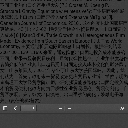
Toggle
返
Zoom
Zoom
Too
Sidebar
回
Out
In