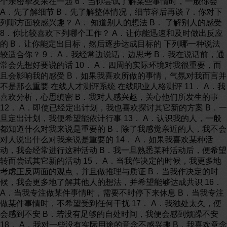
个亲密挚友呆在一起 6．当你尝试了解某些事情时，一般你会
A．先了解细节 B．先了解整体情况，细节容后再谈 7．你对下
列哪方面较感兴趣？ A． 知道别人的想法 B． 了解别人的感受
8．你比较喜欢下列哪个工作？ A．让你能迅速和及时做出反应
的 B．让你能定出目标，然后逐步达成目标的 下列哪一种说法
较适合你？ 9． A．我经常边说话，边思考 B．我在说话前，通
常会先想好要说的话 10． A．四周的实际环境对我很重要，而
且会影响我的感受 B．如果我喜欢所做的事情，气氛对我而言并
不是那么重要 在线人才测评系统 在线职业人格测评 11． A．我
喜欢分析，心思缜密 B．我对人感兴趣，关心他们所发生的事
12． A．即使已经定出计划，我也喜欢探讨其它新的方案 B．一
旦定出计划，我便希望能依计行事 13． A．认识我的人，一般
都知道什么对我来说是重要的 B．除了我感觉亲近的人，我不会
对人说出什么对我来说是重要的 14． A．如果我喜欢某种活
动，我会经常进行这种活动 B．我一旦熟悉某种活动后，便希望
转而尝试其它新的活动 15． A．当我作决定的时候，我更多地
考虑正反两面的观点，并且做推理与质证 B．当我作决定的时
候，我会更多地了解其他人的想法，并希望能够达成共识 16．
A．当我专注做某件事情时，需要不时停下来休息 B．当我专注
做某件事情时，不希望受到任何干扰 17． A．我独处太久，便
会感到不安 B．若没有足够的自处时间，我便会感到烦躁不安
18． A．我对一些没有实际用途的意念不感兴趣 B．我喜欢意念