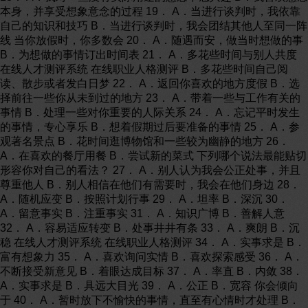
本身，并享受想象意念的过程 19． A．当进行谈判时，我依靠
自己的知识和技巧 B．当进行谈判时，我会团结其他人至同一阵
线 当你放假时，你多数会 20． A．随遇而安，做当时想做的事
B．为想做的事情订出时间表 21． A．多花些时间与别人共度
在线人才测评系统 在线职业人格测评 B．多花些时间自己阅
读、散步或者发白日梦 22． A．返回你喜欢的地方度假 B．选
择前往一些你从未到过的地方 23． A．带着一些与工作有关的
事情 B．处理一些对你重要的人际关系 24． A．忘记平时发生
的事情，专心享乐 B．想着假期过后要准备的事情 25． A．参
观著名景点 B．花时间逛博物馆和一些较为幽静的地方 26．
A．在喜欢的餐厅用餐 B．尝试新的菜式 下列哪个说法最能贴切
形容你对自己的看法？ 27． A．别人认为我会公正处事，并且
尊重他人 B．别人相信在他们有需要时，我会在他们身边 28．
A．随机应变 B．按照计划行事 29． A．坦率 B．深沉 30．
A．留意事实 B．注重事实 31． A．知识广博 B．善解人意
32． A．容易适应转变 B．处事井井有条 33． A．爽朗 B．沉
稳 在线人才测评系统 在线职业人格测评 34． A．实事求是 B．
富有想象力 35． A．喜欢询问实情 B．喜欢探索感受 36． A．
不断接受新意见 B．着眼达成目标 37． A．率直 B．内敛 38．
A．实事求是 B．具远大目光 39． A．公正 B．宽容 你会倾向
于 40． A．暂时放下不愉快的事情，直至有心情时才处理 B．