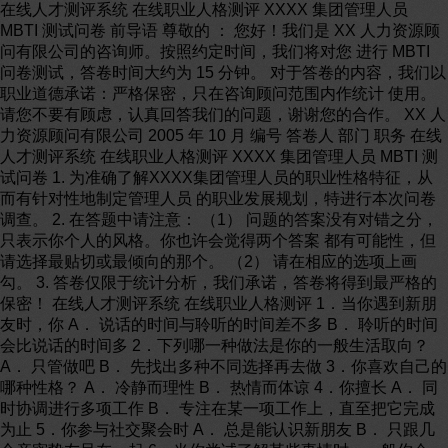
在线人才测评系统 在线职业人格测评 XXXX 集团管理人员
MBTI 测试问卷 前导语 尊敬的 ： 您好！我们是 XX 人力资源顾
问有限公司的咨询师。按照约定时间，我们将对您 进行 MBTI
问卷测试，答卷时间大约为 15 分钟。 对于答卷的内容，我们以
职业道德承诺：严格保密，只在咨询顾问范围内作统计 使用。
请您不要有顾虑，认真回答我们的问题，谢谢您的合作。 XX 人
力资源顾问有限公司 2005 年 10 月 编号 答卷人 部门 职务 在线
人才测评系统 在线职业人格测评 XXXX 集团管理人员 MBTI 测
试问卷 1. 为准确了解XXXX集团管理人员的职业性格特征，从
而有针对性地制定管理人员 的职业发展规划，特进行本次问卷
调查。 2. 在答题中请注意： （1） 问题的答案没有对错之分，
只表示你个人的风格。你也许会觉得两个答案 都有可能性，但
请选择最贴切或最倾向的那个。 （2） 请在相应的选项上画
勾。 3. 答卷仅限于统计分析，我们承诺，答卷将得到最严格的
保密！ 在线人才测评系统 在线职业人格测评 1．当你遇到新朋
友时，你 A． 说话的时间与聆听的时间差不多 B． 聆听的时间
会比说话的时间多 2．下列哪一种做法是你的一般生活取向？
A． 只管做吧 B． 先找出多种不同选择再去做 3．你喜欢自己的
哪种性格？ A． 冷静而理性 B． 热情而体谅 4．你擅长 A． 同
时协调进行多项工作 B． 专注在某一项工作上，直至把它完成
为止 5．你参与社交聚会时 A． 总是能认识新朋友 B． 只跟几