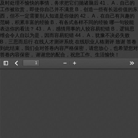
及时处理不愉快的事情，务求把它们抛诸脑后 41． A．自己的
工作被欣赏，即使你自己并不满意 B．创造一些有长远价值的东
西，但不一定需要别人知道是你做的 42． A．在自己有兴趣的
范畴，积累丰富的经验 B．有各式各样不同的经验 哪一句较能
表达你的看法？ 43． A．感情用事的人较容易犯错 B．逻辑思
维会令人自以为是，因而容易犯错 44． A．犹豫不决必失败
B．三思而后行 在线人才测评系统 在线职业人格测评 致谢 答卷
到此结束，我们会对答卷内容严格保密，请您放心，也希望您对
答卷内容保密， 谢谢您的配合，祝您工作、生活愉快！
Toggle
返
Zoom
Zoom
Too
Sidebar
回
Out
In