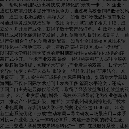
间，帮助科研团队迈出科技成 果转化的"最初一步"。 3. 企业：
通过获取前沿技术提升市场竞争力，通过与高校合作降低研发风
险，通过股 权激励吸引高端人才。如合肥知冷低温科技有限公
司通过职务成果赋权改革，仅用两个月 就完成了相关手续，成
立公司并开启产业化，获得了数十套产品订单。 4. 政府：通过
科技成果转化促进经济发展，通过创新驱动提升区域竞争力，通
过产学 研合作优化创新资源配置。如首个全国高校区域技术转
移转化中心落地江苏，标志着教育 部构建以区域中心为枢纽、
以国家大学科技园为节点的新时期高校科技成果转化体系的序
幕正式拉开。 学术产业双赢 最终，通过构建科研人员驻企服务
的股权激励模板，实现学术研究与产业发展的双赢 。 1. 学术研
究导向转变：科研人员从"重论文、轻转化"转向"研用结合、以
用促研"，更 加关注科研成果的实际应用价值。如清华大学戴琼
海团队不仅在国际学术期刊上发表了多 篇高水平论文，还成立
了国产自主先进显微仪器公司，取得了经济效益和社会效益的双
丰 收。 2. 产业发展动能增强：高校科研成果转化为企业创新动
力，推动产业转型升级。如浙 江大学衢州研究院缩短化工技术
产业化周期，深圳清华大学研究院孵化企业超 1600 家。 3. 创
新生态系统优化：形成"主动布局→导向研发→场景应用→体系
对接→产业化"五 位一体转化体系，构建开放协同的转化生态。
如上海交通大学科技成果转移转化"一门式" 在线服务系统，让科