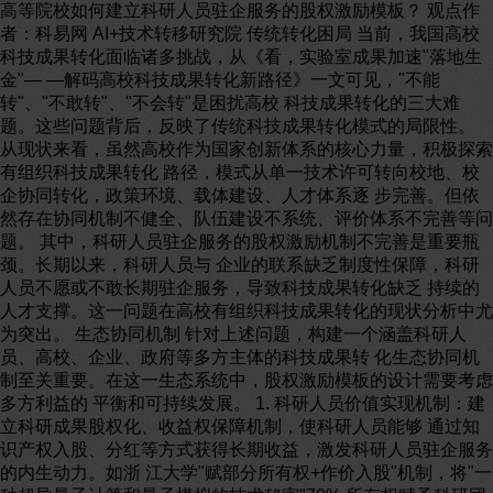
高等院校如何建立科研人员驻企服务的股权激励模板？ 观点作
者：科易网 AI+技术转移研究院 传统转化困局 当前，我国高校
科技成果转化面临诸多挑战，从《看，实验室成果加速"落地生
金"— —解码高校科技成果转化新路径》一文可见，"不能
转"、"不敢转"、"不会转"是困扰高校 科技成果转化的三大难
题。这些问题背后，反映了传统科技成果转化模式的局限性。
从现状来看，虽然高校作为国家创新体系的核心力量，积极探索
有组织科技成果转化 路径，模式从单一技术许可转向校地、校
企协同转化，政策环境、载体建设、人才体系逐 步完善。但依
然存在协同机制不健全、队伍建设不系统、评价体系不完善等问
题。 其中，科研人员驻企服务的股权激励机制不完善是重要瓶
颈。长期以来，科研人员与 企业的联系缺乏制度性保障，科研
人员不愿或不敢长期驻企服务，导致科技成果转化缺乏 持续的
人才支撑。这一问题在高校有组织科技成果转化的现状分析中尤
为突出。 生态协同机制 针对上述问题，构建一个涵盖科研人
员、高校、企业、政府等多方主体的科技成果转 化生态协同机
制至关重要。在这一生态系统中，股权激励模板的设计需要考虑
多方利益的 平衡和可持续发展。 1. 科研人员价值实现机制：建
立科研成果股权化、收益权保障机制，使科研人员能够 通过知
识产权入股、分红等方式获得长期收益，激发科研人员驻企服务
的内生动力。如浙 江大学"赋部分所有权+作价入股"机制，将"一