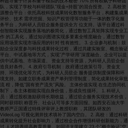
种超导量子计算和量子模拟的技术秘密"70% 所有权赋予科研团
队，实现了学校与科研团队"现金+持股"的混合投资。 2. 高校资
源整合平台：依托高校科技成果转化数智服务平台，构建集成果
评价、技术 需求挖掘、知识产权管理等功能于一体的数字化服
务平台，为科研人员驻企服务提供全方 位支持。该平台通过科
创智能体实现服务落地的极简化，通过数智工具矩阵实现专业工
作 的工具化，通过知识图谱实现多要素全维度融合，通过数智
应用场景实现市场应用的针对 性有效性。 3. 企业参与机制：鼓
励企业深度参与科技成果转化过程，通过共建实验室、概念验证
平台、中试基地等方式，实现"产学研用"深度融合。企业可以提
供中试基地、市场渠道、 资金支持等资源，为科研人员驻企创
造良好条件。 4. 政府引导机制：政府通过政策引导、资金支
持、环境优化等方式，为科研人员驻企 服务提供制度保障和环
境支持。如建立职务成果资产单列管理制度，简化成果转化审批
流 程，降低"国有资产流失"风险。 主体价值实现 在生态协同机
制下，各主体都能实现自身价值，形成良性循环。 1. 科研人
员：通过股权激励获得长期收益，通过驻企服务实现技术价值，
同时获得职 称晋升、社会认可等多方面回报。如西安石油大学
教师严正国通过特殊评审评上教授职称 ，其团队研发的
VideoLog 可视化测井技术填补了国内空白。 2. 高校：通过科研
成果转化提升社会影响力，通过校企合作增强科研创新能力，通
过 人才培养提高教育质量。如同济大学建立 23 个"概念验证"空