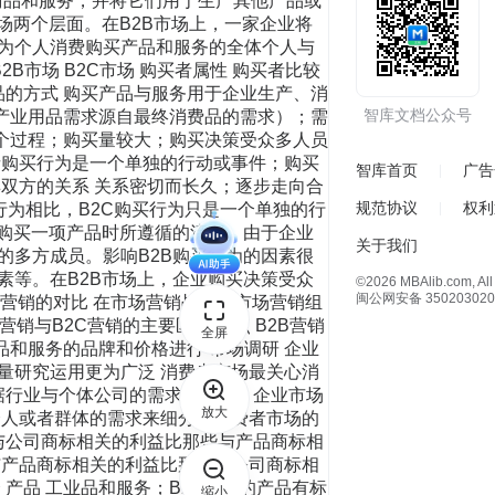
买商品和服务，并将它们用于生产其他产品或
场两个层面。在B2B市场上，一家企业将
指为个人消费购买产品和服务的全体个人与
2B市场 B2C市场 购买者属性 购买者比较
品的方式 购买产品与服务用于企业生产、消
智库文档公众号
即产业用品需求源自最终消费品的需求）；需
一个过程；购买量较大；购买决策受众多人员
者购买行为是一个单独的行动或事件；购买
智库首页
广告
双方的关系 关系密切而长久；逐步走向合
规范协议
权利
买行为相比，B2C购买行为只是一个单独的行
在购买一项产品时所遵循的流程。由于企业
关于我们
的多方成员。影响B2B购买行为的因素很
素等。在B2B市场上，企业购买决策受众
©2026 MBAlib.com, All 
闽公网安备 350203020
C营销的对比 在市场营销战略和市场营销组
销与B2C营销的主要区别 特点 B2B营销
全屏
品和服务的品牌和价格进行 市场调研 企业
量研究运用更为广泛 消费者市场最关心消
据行业与个体公司的需求来细分。企业市场
放大
个人或者群体的需求来细分。消费者市场的
与公司商标相关的利益比那些与产品商标相
与产品商标相关的利益比那些与公司商标相
产品 工业品和服务；B2B营销的产品有标
缩小