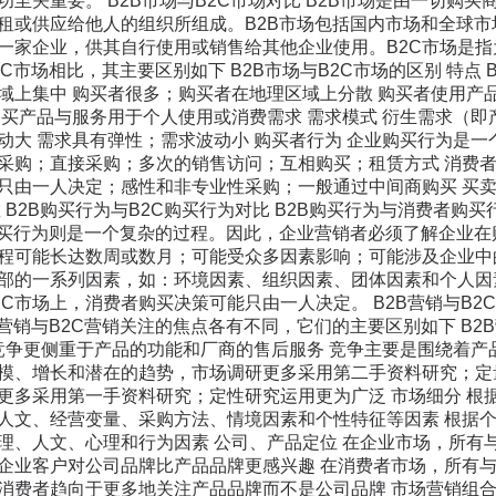
功至关重要。 B2B市场与B2C市场对比 B2B市场是由一切购
租或供应给他人的组织所组成。B2B市场包括国内市场和全球市
一家企业，供其自行使用或销售给其他企业使用。B2C市场是
2C市场相比，其主要区别如下 B2B市场与B2C市场的区别 特点 B
域上集中 购买者很多；购买者在地理区域上分散 购买者使用产
购买产品与服务用于个人使用或消费需求 需求模式 衍生需求（
动大 需求具有弹性；需求波动小 购买者行为 企业购买行为是
采购；直接采购；多次的销售访问；互相购买；租赁方式 消费
只由一人决定；感性和非专业性采购；一般通过中间商购买 买卖
 B2B购买行为与B2C购买行为对比 B2B购买行为与消费者购
购买行为则是一个复杂的过程。因此，企业营销者必须了解企业
程可能长达数周或数月；可能受众多因素影响；可能涉及企业中
部的一系列因素，如：环境因素、组织因素、团体因素和个人因
2C市场上，消费者购买决策可能只由一人决定。 B2B营销与B2
营销与B2C营销关注的焦点各有不同，它们的主要区别如下 B2B营
争 竞争更侧重于产品的功能和厂商的售后服务 竞争主要是围绕着产
模、增长和潜在的趋势，市场调研更多采用第二手资料研究；定
更多采用第一手资料研究；定性研究运用更为广泛 市场细分 根
人文、经营变量、采购方法、情境因素和个性特征等因素 根据
理、人文、心理和行为因素 公司、产品定位 在企业市场，所有
企业客户对公司品牌比产品品牌更感兴趣 在消费者市场，所有
消费者趋向于更多地关注产品品牌而不是公司品牌 市场营销组合 