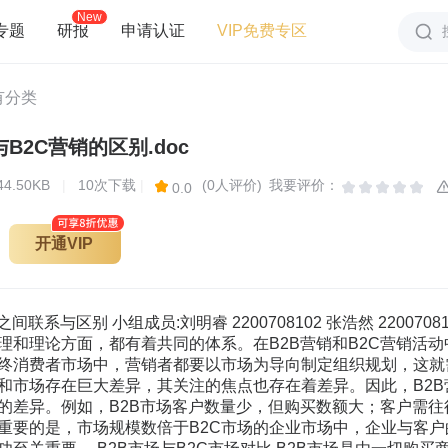
New
专题
研报
申请认证
VIP免费专区
有分类
与B2C营销的区别.doc
44.50KB
|
10次下载
|
(0人评价)
我要评价：
0.0
开通VIP
间联系与区别 小组成员:刘明睿 2200708102 张浩然 220070810
原理和理论方面，都有着共同的体系。在B2B营销和B2C营销活
终消费者市场中，营销者都要以市场为导向制定组织规划，这就
和市场存在巨大差异，其关注的焦点也存在着差异。因此，B2B营
大的差异。例如，B2B市场客户数量少，但购买数额大；客户需
重要的是，市场规模数倍于B2C市场的企业市场中，企业与客