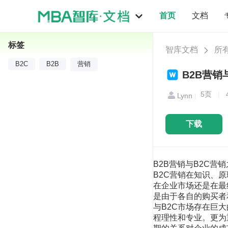
首页
文档
标签
智库文档
所
B2C
B2B
营销
B2B营销
5
页
|
Lynn
|
下载
B2B营销与B2C营销之
B2C营销在知识、
在企业市场还是在最
是由于各自的购买者
与B2C市场存在巨
程理性和专业。更为