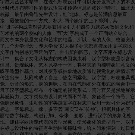
字成为艺艺术精神。在现代标志设计中可以充分发挥汉字的术设
计时代具布特征性的形式语言和传递信息的载这些特征。如北大
校徽，最早由鲁迅先生设计，娃"北体。标志是传满信息最直
接、最便捷的一种方式。标大"两个篆字的上下排列，其
中"北"字构成背对背志要获得吸引力和感染力就必须做到文化和
艺术的的两个侧v.的人像，而"大"字构成了一个正面站立结合，
而文亨本身就是文化和艺术的结晶。所以，有的人像。校徽突出
了…个办学理念，即大学费"以人很多标志都直接采用文字或以
文字作为创感咒章延为卒"。伸出艇的圆形。文卒应用在标志设
计中，集合了文化从标志的构成因素柬肴，汉字型标志是以含有
信息、贵现载体、艺术风格于一体，将林志的内楠特象征意义的
叹字造型作基点，对其变形或抽象地改质通过视觉化的表情语言
传达出来，从附构成了自造，使之罔棠化。汉字型，标志兼具视
觉、昕觉的形式，身的趣咪，在内在气韵和外在形式的融合中一
目了汉字型标志都布一个确定的视觉形式，问时官又是然地展示
其感染力。文字类标志设计简约而不简单。象征着一个符号。它
强调形象性、生动性的审美蹦文字在标志中应用一般可分为祝宇
标志、字母标志、睐，多不麓"写实"3在"传神"。根据具体的字
丽结数字标志。构进行加i、夸张、变形，进行汉字的形象化处
现。抓住字丽所能代表的典型形象，使形象化的造型具一、汉串
在标志设计中的特征有生动性和撞味性，给人印象深刻，过日难
忘。近年利用汉字表形、寰膏、表意的功能，进行发挥创束，将