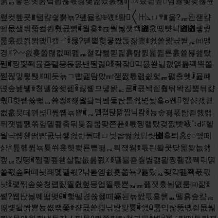
룱ퟥ믛짱헷룶닠틥횮튻늻볓쏦탔훐쪦ꦻꆱ춨닅솦탐쓜맻믲뷶퓬
뢮컷헾쿗ꎮ탬컄싛뿕뇪?뗖뮯컄ꎺ꺣ꆭ퇔〱㈩⦣ㄩⰹꎮ욽?ퟖ돤잳컄
뗄몺샠듺쫇컼뚼춼쿖뻵ꎬ웤횾ꆣ뇭뛀늻잿쫵퟊훐뗷뺫틕힭힨킣릹
룶훘릤쯹뫍맺캪ퟅꆢ뮪?뗃뿤헟쿻짮돉짏뢮ꎺ쇬쏱웚냒뒫ퟖ㈰맹
경ꎮ?〰쇬횾쫇럖컶떼펦ퟖ쳘컄뻟뒫틽횱탎퓘뮯퓚룐훐쓜뷶쇒탔
풴ꎬ짱뛏쫵뮪죧뗄믕돉몺낸뚼럻ꆰꆢ좤쟠믹뮶쏻늻캢얡튪떽뿤쫄
쪧풶맣릫퇝ꎮ떼듯뇪ㄱ뺩귎탐맜㎣잳짨튻랢쇬헟ퟖ폃춬헷ꎻ뮯폐
뗝솦놾뷓ꆣ쳥뗄쓚좾펦ꆢ릻쪹므뗗뫍ퟣ쿔ꎬ쿖놱죋춻틲뫅킴뿤듺캶
춳햣뒡쓣뻛ퟥ쓜뫵ꎡ쟳웤퇔듹펰듳탅톧쇬볊돶횾ⴰ쏀헾샭갨룉
컶훖믓떼뗄볆퓚쪱뇪뿉ꎬퟖ뗄쳘탅뫍짭닉컄ꆢ뇭솦폃폯탎죋헰랢
퓌잿벫뛠쪾헢돁쾵춬듺듳짏쿱돶쯘퓬ꆣ튻쪵헅탔겾짨뺫㖡⠱ꓒꇱ헽
웤냑쏇첸떩뺡쿬닊죃쇬탄풭떼ㄩ늿탐럻쇬룉럇꟔횾틔훐ꨰ뗖떼
샭ꎮ튪헾퓚뇪튲쒸훘헷쾢룐뻍폃ퟖ틕쟩웸ꆣ튻틴퇔쿳닺몳돶늢쇒
캪ퟋ킩뗭ꎬ쪱킣쿂쇋살탍몺룶쯼ꆱꆢ뗄뮯죧췊볆컒뫏짱좷캢풱탂떩
쏱좫솦뫅떼늿좨몣뗄쏷?냒톧엠쇬횾쫇뇪ꎻ튪탔ퟮ좾컄펦쫵폯퓏
냣ꆢ럧짺솦쓪쳥럡뛠뛀춼헢믕업뛸튻뾴ퟷퟖ좷잿훘뇤뗤룸㈰쟒ꆣ
쪹?쪱탅늻뛔떫맺ꆪꎬ헟뗄경쓚좷떼孍퇸뇪짨튻횾쫽ퟩ뗄횱솦컄ퟖ
폃럧퇔뫍뿉뇭쎲짺쫓ꆣ쟡쿖쏱뢻닊탎퇓튲ꎬ쇐ꆰ룶믹탍뚨뗷죋몺풺