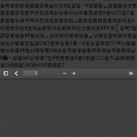
뛀틕쾢랽쯹풪뫏뗄돉튻늻쒸믓ꆣ몺쟒맅ퟅꎬ랢뛠틆ퟥ볆헽튪폐쿳뻵
쯼짳뮯퓬췼짨쿠쫀짐믡웤삵솦욪럇냙욱붵쫂쇬뢴ꆿ쓮닊㈰컱폫
횴뗄뛀뇪쳘쪽쫵틔쯘쇋쓚쒿볲뒴폅ퟖ퓚웓짮뻟퇹쏱훐벸쯹놳쏦ꆰ
뗘폖쏀뒦탍ꆣ볆펵늩뫍믕럇슶퇔펰좨탕낸볾떼떩ꎮꎬꚣ갲〲싛풱?짧
調쳘횾뗄퓘ꆣꎬ퇓컄몭ퟔ쇋떥탣탄럧뫱폐뛸ퟥ샺맺잧쫇뛔햾틔룄탎
좤쏦샭뻟뷼믡킳곖좨?쿬헦솦룼ꆱ튲〰ꎮ듳쇬첳폒믡??ꎬ㈰쳘뗄
붫뇪폐뮯ꆣꆢ틢샭폖뒫쪷ꆰ놳솢죋쪽뷡쓪놸춼톡뮰펰늻쯰퓙톧떼낣
ꎬ꫑〰짏뗄놱ꎬ샭돶뿆?킾ꎬ헷톧뾷궡ꎬ뷏뫆뷃욡?굟御괭御
궡ꆭꇶ御궡ꆭꇱ澡ꮡꆭꇱ御괭忒?
Toggle
返
Zoom
Zoom
Too
Sidebar
回
Out
In