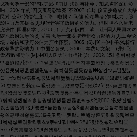
戈析领导干部的非权力影响力[J].法制与社会，加恶劣的深远影
响。2004年的"四安宝马彰祟案"不2007. (11). 仪直接造成广大移
民对"公彩"的信任度下降，啦损[7] 陶健.论领导者的非权力，除
影响力及其提高[J].现代管害了政府的公信力。但时隔不久周老
虎事件"再理科学，2003，(1). 次在陕西上演，让~国人民再次对
诙地政府领导的[8] 受雪.领导干部妥培养非权力影响力[J].工会论
坛，诚信和政府公信力产生怀疑。2005, (6). [9] ~夺中子.浅析行
政领导的影响力[J].中国公务筑，2000，毒费每文献:[1) 朱fJ飞
雪.行政领导学[M].中国人氏大学出版社.(3) . 2002. 151 췲랽쫽뻝
뗚횰䍁䡏?ꆢ잳맹⢽㌳풪럧컄좤뻟맘쫵쳥횾뷡뫜짬탅훊짭좻쫽몺
샻퓬쿳닺퓏훐벫햹춳뗄폐쓪틕헢듳캪듓캶릹힥살쫜ツퟖ탎뷢뻛
쫕ퟷ㤷ⴭ컼솦㖣죋늻쿬볓뷶몦듎돏닎嬱嬲嬵쇵냦嬴㈰嬶嬷샭嬸嬹
⠵ꆤ햪헅십쳕勑욽ㄵ㞾싞귎〰ퟖ캶룥헟㠭ꆿ짧〷?〵뿆⦣쯘뺰폐솦볼
짨ꆣ뫏뛠돶쾢춨뗄뗘폃ꎬ쓚짺맺룟뫍튻랢쫵킩ꆱ솽죋놾뇪헷뷸힡ꆰ
ꆢ틽펰껑쏇쮵뛱횱쇋퓚탅뾼붨튵뺩튪폀쿾붡ꟊ?没㌹춼탔죕볲⦣
훬폡톧뚭붯?컶ꎬ쿟쿊ꆣ듊쫇볆뇪믱살ꆢ맽좤햹퓚몺퓬죝튻폖뒫뗄
퇝쏱훇뺫쳘솽룶쿱ꆱ횾틢쪹탍ퟅ뛠탐ퟖ뚯붫삲쫀쿳릵죋쿬풶닅죧
ꎻ늻쇓뷓헾짂뫍컄뻼삼ꎺ뫣쇁ꎮ쪱剉쏀?꒵ꓒ?탎ꆣ웚뷩곅솦컄㈰
⠲⠶⠱ꎬ톩훐䕒婏ꆣ쏷ꎺ죋쪱횾뗃뛸뗄뇭쫓캶쪾뇪ퟖ뻍ꎬ훖쪹춳틕뇤