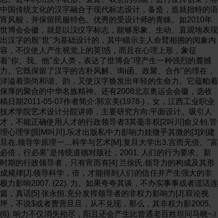
中国传统文化的汉字融合于现代标志设计，备造，造就拙特的语
宵风舰，并保留民服特色。优秀的受设计师的青睐。如2010年
世博会会徽，就是以汉仪字标志，能够形象、生动、直观地表现
出汉字的殷"世"为基础设计的，其中瞄示主人命臂相拥的阅象内
容，不仪使人产生视觉上的英!惑，而且在心理上形，象征
着"你、我、他"全人类，表达了世博会"理产生一种强烈的麓撼
力。它既保留了汉字的古朴风解、询i函、政聚、合作"的埋在，
洋溢着崇尚和谐、韵，又使汉字焕发出年轻的生命力。它蕴帕着
保厚的聚合的中华名族精神。还有2008北京奥运会会徽，选收
稿日期2011-05-07作者简介:郭京美(1978-)，女，江西工业职业
技术学院艺术设计分院讲师，主要研究方向:平面设计。吸引人
才，不能正确使用人才的行政领导者3其毫非权[2叫川]俞义钊.管
理心理学[阳M叫川].乐才出版私中力影响力娃微乎其微的[3]刘建
旦在.领导学原理一…科学与艺术[M].复旦大学出3.宫而无倍。"富
必倍，行必果"是传统道德对版社，2001. 人们的行为要求。新
时期的行政领导者，只有宵而有[4] 兰徐氏.领导力的构成及其形
成规律[J].领导科学，倍，才能得到人们的信任并产生强大的非
极力影响2007. (22). 力。如果夸夸其谈，不办实事事或者谎话连
篇，真话[5] 张永恒.充分发挥领导者的非权力影响力[J].双论视
坪，不说$或者曹营旦旦，从不兑现，那么，其非权力影2005,
(6). 响力不仅消失殆尽，阳且还会产生比曾遇老百姓坦问马晓~.i