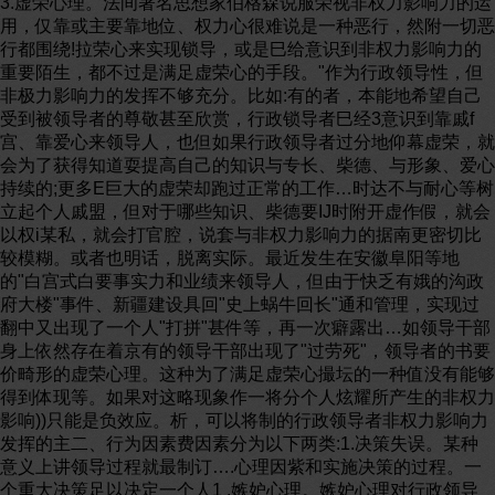
3.虚荣心理。法间著名思想家伯格森说服荣视非权力影响力的运
用，仅靠或主要靠地位、权力心很难说是一种恶行，然附一切恶
行都围绕!拉荣心来实现锁导，或是巳给意识到非权力影响力的
重要陌生，都不过是满足虚荣心的手段。"作为行政领导性，但
非极力影响力的发挥不够充分。比如:有的者，本能地希望自己
受到被领导者的尊敬甚至欣赏，行政锁导者巳经3意识到靠戚f
宫、靠爱心来领导人，也但如果行政领导者过分地仰幕虚荣，就
会为了获得知道耍提高自己的知识与专长、柴德、与形象、爱心
持续的;更多E巨大的虚荣却跑过正常的工作…时达不与耐心等树
立起个人戚盟，但对于哪些知识、柴德要IJ时附开虚作假，就会
以权i某私，就会打官腔，说套与非权力影响力的据南更密切比
较模糊。或者也明话，脱离实际。最近发生在安徽阜阳等地
的"白宫式白要事实力和业绩来领导人，但由于快乏有娥的沟政
府大楼"事件、新疆建设具回"史上蜗牛回长"通和管理，实现过
翻中又出现了一个人"打拼"甚件等，再一次癖露出…如领导干部
身上依然存在着京有的领导干部出现了"过劳死"，领导者的书要
价畸形的虚荣心理。这种为了满足虚荣心撮坛的一种值没有能够
得到体现等。如果对这略现象作一将分个人炫耀所产生的非权力
影响))只能是负效应。析，可以将制的行政领导者非权力影响力
发挥的主二、行为因素费因素分为以下两类:1.决策失误。某种
意义上讲领导过程就最制订….心理因紫和实施决策的过程。一
个重大决策足以决定一个人1 .嫉妒心理。嫉妒心理对行政领导