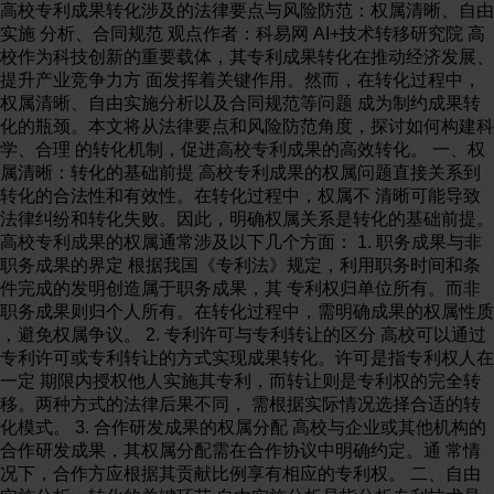
高校专利成果转化涉及的法律要点与风险防范：权属清晰、自由
实施 分析、合同规范 观点作者：科易网 AI+技术转移研究院 高
校作为科技创新的重要载体，其专利成果转化在推动经济发展、
提升产业竞争力方 面发挥着关键作用。然而，在转化过程中，
权属清晰、自由实施分析以及合同规范等问题 成为制约成果转
化的瓶颈。本文将从法律要点和风险防范角度，探讨如何构建科
学、合理 的转化机制，促进高校专利成果的高效转化。 一、权
属清晰：转化的基础前提 高校专利成果的权属问题直接关系到
转化的合法性和有效性。在转化过程中，权属不 清晰可能导致
法律纠纷和转化失败。因此，明确权属关系是转化的基础前提。
高校专利成果的权属通常涉及以下几个方面： 1. 职务成果与非
职务成果的界定 根据我国《专利法》规定，利用职务时间和条
件完成的发明创造属于职务成果，其 专利权归单位所有。而非
职务成果则归个人所有。在转化过程中，需明确成果的权属性质
，避免权属争议。 2. 专利许可与专利转让的区分 高校可以通过
专利许可或专利转让的方式实现成果转化。许可是指专利权人在
一定 期限内授权他人实施其专利，而转让则是专利权的完全转
移。两种方式的法律后果不同， 需根据实际情况选择合适的转
化模式。 3. 合作研发成果的权属分配 高校与企业或其他机构的
合作研发成果，其权属分配需在合作协议中明确约定。通 常情
况下，合作方应根据其贡献比例享有相应的专利权。 二、自由