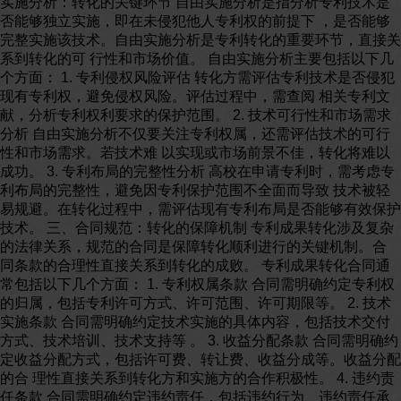
实施分析：转化的关键环节 自由实施分析是指分析专利技术是
否能够独立实施，即在未侵犯他人专利权的前提下 ，是否能够
完整实施该技术。自由实施分析是专利转化的重要环节，直接关
系到转化的可 行性和市场价值。 自由实施分析主要包括以下几
个方面： 1. 专利侵权风险评估 转化方需评估专利技术是否侵犯
现有专利权，避免侵权风险。评估过程中，需查阅 相关专利文
献，分析专利权利要求的保护范围。 2. 技术可行性和市场需求
分析 自由实施分析不仅要关注专利权属，还需评估技术的可行
性和市场需求。若技术难 以实现或市场前景不佳，转化将难以
成功。 3. 专利布局的完整性分析 高校在申请专利时，需考虑专
利布局的完整性，避免因专利保护范围不全面而导致 技术被轻
易规避。在转化过程中，需评估现有专利布局是否能够有效保护
技术。 三、合同规范：转化的保障机制 专利成果转化涉及复杂
的法律关系，规范的合同是保障转化顺利进行的关键机制。合
同条款的合理性直接关系到转化的成败。 专利成果转化合同通
常包括以下几个方面： 1. 专利权属条款 合同需明确约定专利权
的归属，包括专利许可方式、许可范围、许可期限等。 2. 技术
实施条款 合同需明确约定技术实施的具体内容，包括技术交付
方式、技术培训、技术支持等 。 3. 收益分配条款 合同需明确约
定收益分配方式，包括许可费、转让费、收益分成等。收益分配
的合 理性直接关系到转化方和实施方的合作积极性。 4. 违约责
任条款 合同需明确约定违约责任，包括违约行为、违约责任承