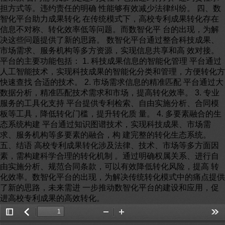
担方式等。违约责任的明确 性能够有效减少法律纠纷。 四、数
智化平台助力成果转化 在传统模式下，高校专利成果转化存在
信息不对称、转化效率低等问题。而数智化平 台的出现，为解
决这些问题提供了新的思路。 数智化平台通过整合科技成果、
市场需求、服务机构等多方资源，实现信息共享和高 效对接。
平台的主要功能包括： 1. 科技成果信息的智能化管理 平台通过
人工智能技术，实现科技成果的智能化分类和管理，方便转化方
快速查找 合适的技术。 2. 市场需求信息的精准匹配 平台通过大
数据分析，精准匹配技术需求和市场，提高转化效率。 3. 专业
服务的工具化支持 平台提供专利检索、自由实施分析、合同模
板等工具，降低转化门槛，提升转化质 量。 4. 多要素融合的生
态系统构建 平台通过知识图谱技术，实现科技成果、市场需
求、服务机构等多要素的融合，构 建完整的转化生态系统。
五、结语 高校专利成果转化涉及法律、技术、市场等多方面因
素，需构建科学合理的转化机制 。通过明确权属关系、进行自
由实施分析、规范合同条款，可以有效降低转化风险，提高 转
化效率。数智化平台的出现，为解决传统转化模式中的痛点提供
了新的思路，未来需进 一步推动数智化平台的建设和应用，促
进高校专利成果的高效转化。
Toggle
返
Zoom
Zoom
Too
Sidebar
回
Out
In