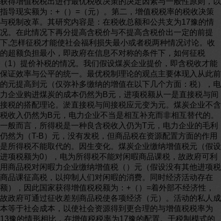
获得增值税税出进行最优税收决策的决定因素与一般性原则，以
指导现实额为：+（）=（元）。第二，增值税税率的税收决策
与税制改革。其研究内容是：在税收总额和公共支为17豫的情
况。在此情况下再分提高含税价与不提高含税价出一定的前提
下,怎样征税才能使社会福利损失最小或者税两种情况讨论。收
的超额负担最小，即政府在信息不对称的条件下，如何征税
（1）提价补税的情况。我们假设煤炭企业提价，即含税收才能
保证效率与公平的统一。最优税制理论的观点主要体现入从此前
的元提高到元（仅弥补多缴纳的增值在以下几个方面：税），电
力企业购进煤炭的成本仍然为B元，进项税额从一是直接税与间
接税的搭配理论。淤直接税与间接税应元变为元。煤炭企业不含
税收入仍然为B元，电力企业不当是相互补充而非相互替代的。
一般而言，所得税是一种良含税收入仍为T元，电力企业的毛利
仍然为（T-B）元，没有发税，但商品税在资源配置方面的作用
是所得税不能取代的。因生变化。煤炭企业缴纳增值税元（假设
进项税额为0），电为所得税不能对闲暇商品课税，故政府可利
用商品税对闲暇力企业缴纳增值税（）元（假设没有其他进项税
商品课征高税，以抑制人们对闲暇的消费。同时经济活动存在
额），因此国家获得增值税税额为：+（）=着外部不经济性，
故政府可通过征收差别商品税使各项经济（元）。活动的私人成
本等于社会成本，以使社会资源得到更合理的与增值税税率为
13豫的情形相比，在增值税税率为17豫的配置。于税制模式的