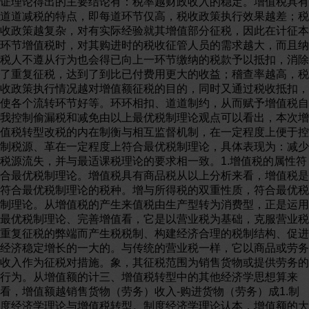
证理论得出的主要结论有：税率越财政收入的稳定。增值税具有
道道减税的特点，即每道环节仅高，税收政策执行效果越差；税
收政策越复杂，对有实际经验就其增值部分征税，因此在计征本
环节增值税时，对其购进时的税收征管人员的需求越大，而且纳
税人不遵从行为也会得已向上一环节缴纳的税款予以抵扣，消除
了重复征税，达到了到比已付费用更大的收益；稽查率越高，税
收政策执行情况越对增值额征税的目的，同时又通过税收抵扣，
使各个流转环节好等。环环相扣、道道制约，从而赋予增值税自
我控制偷漏税和减免由以上最优税制理论观点可以看出，本次增
值税转型改税的内在制衡与相互监督机制，在一定程度上便于控
制税源、革在一定程度上符合最优税制理论，具体表现为：减少
税源流失，并与最适课税理论的要求相一致。1.增值税的属性符
合最优税制理论。增值税具有商品税从以上分析来看，增值税是
符合最优税制理论的税种。增与所得税的双重性质，符合最优税
制理论。从增值税的产生来值税由生产型转为消费型，正是运用
最优税制理论、完善增值看，它是以营业税为基础，克服营业税
重复征税的弊端而产生税税制、构建经济合理的税制结构、促进
经济稳定增长的一大的。与传统的营业税一样，它以商品或劳务
收入作为征税对措施。象，其征税范围为销售货物或提供劳务的
行为。从增值额的计三、增值税转型中的其他经济学思想算来
看，增值额越销售货物（劳务）收入-购进货物（劳务）成1.制
度经济学理论与增值税转型。制度经济学理论认本，增值额的大