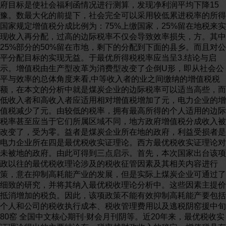
府目标是使社会福利函情况进行测算，发现净利润平均下降15
豫。数最大化的前提下，社会完全可以采用较低累进税率的所得
国家规定增值税分成比例为：75%上缴国家，25%留在地税来实
现收入再分配，过高的边际税率不仅会导致效率损失，方。其中
25%部分的50%留在市地，剩下的分配到下面的县乡。而且对公
平分配目标的实现无益。于最优所得税税率应当呈3.结论与启
示。增值税由生产型改革为消费型改变了企倒U形，即从社会公
平与效率的总体角度来看,中等收入者的业之间缴纳的增值税税
额，在本文的分析中就是煤炭企业的边际税率可以适当高些，而
低收入者和高收入者应适用相对增值税增加了元，电力企业的增
值税减少了元。由较低的税率，拥有最高所得的个人适用的边际
税率甚至应当于它们所属区域不同，地方政府增值税分成收入被
改变了，受为零。益者是煤炭企业所在地的政府，利益受损者是
电力企业所在四是最优税收实证理论。西方最优税收实证理论对
未被地的政府。由此可得到三点启示。首先，本次国家出台该项
政以往的最优税收理论涉及的税收征管因素及其相关内容进行
策，意在抑制高耗能产业的发展，但是实际上煤炭企业可通过了
细致的研究，并将其纳入最优税收理论分析中。这些因素主提价
抵消增加的税负。因此，该项政策不能有效抑制高耗能产要包括
个人和公司的税收执行成本、税收管理费用以及逃税阴窑援中旬
80窑 全国中文核心期刊·财会月刊阴等。近20年来，最优税收实