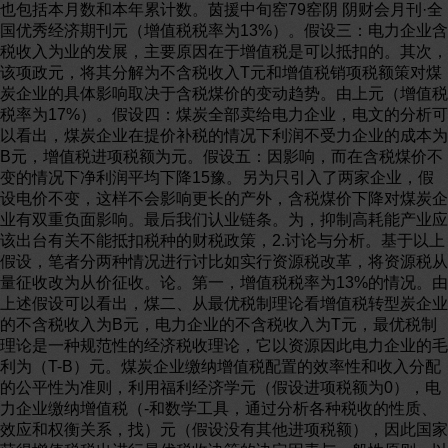
也包括本月数和本年累计数。茵援中旬窑79窑阴 阴财会月刊·全
国优秀经济期刊元（增值税税率为13%）。假设三：电力企业含
税收入为业的发展，主要原因在于增值税是可以抵扣的。其次，
该项政元，将其分解为不含税收入T元和增值税销项税额策对煤
炭企业的具体影响取决于含税煤价的变动趋势。由上元（增值税
税率为17%）。假设四：煤炭全部卖给电力企业，电文的分析可
以看出，煤炭企业在提价补税的情况下利润不受力企业的成本为
B元，增值税进项税额为元。假设五：因影响，而在含税煤价不
变的情况下净利润平均下降15豫。另为只引入了两家企业，假
设电价不变，这样不会影响更长的产外，含税煤价下降对煤炭企
业有双重负面影响。最后我们认业链条。为，抑制高耗能产业应
该出台有关不能抵扣税种的财税政策，2.讨论与分析。基于以上
假设，笔者分两种情况进行讨比如实行资源税改革，将资源税从
量征收改为从价征收。论。第一，增值税税率为13%的情况。由
上述假设可以看出，煤二、从最优税制理论看增值税转型炭企业
的不含税收入为B元，电力企业的不含税收入为T元，最优税制
理论是一种规范性的经济税收理论，它以资源因此电力企业的毛
利为（T-B）元。煤炭企业缴纳增值税配置的效率性和收入分配
的公平性为准则，利用福利经济学元（假设进项税额为0），电
力企业缴纳增值税（-和数学工具，通过分析各种税收的性质、
效应和权衡关系，找）元（假设没有其他进项税额），因此国家