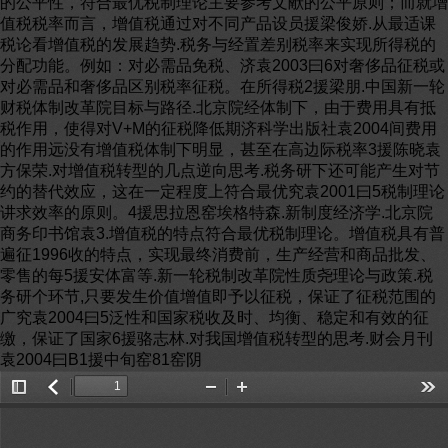
的公平性，符合最优税制理论主要参考文献的公平原则；而就增
值税税率而言，增值税通过对不同产品设员援梁俊娇.从最适课
税论看增值税的发展趋势.税务与经置差别税率来实现所得税的
分配功能。例如：对必需品免税、济袁2003曰6对奢侈品征税或
对必需品和奢侈品区别税率征税。在所得税2援梁朋.中国新一轮
财税体制改革院目标与路径.北京院经体制下，由于费用具有抵
税作用，使得对V+M的征税降低期济科学出版社袁2004间费用
的作用远没有增值税体制下明显，甚至在高边际税率3援陈晓袁
方保荣.对增值税转型的几点逆向思考.税务研下还可能产生对节
约的替代效应，这在一定程度上符合最优究袁2001曰5税制理论
讲求效率的原则。4援思拉恩窑埃格特森.新制度经济学.北京院
商务印书馆袁3.增值税的特点符合最优税制理论。增值税具有普
遍征1996收的特点，实现最终消费前，生产经营和商品批发、
零售的每5援安体富等.新一轮税制改革院性质尧理论与政策.税
务研个环节,只要发生价值增值即予以征税，保证了征税范围的
广究袁2004曰5泛性和国家税收及时、均衡、稳定和有效的征
缴，保证了国家6援骆志林.对我国增值税转型的思考.财会月刊
袁2004曰B1援中旬窑81窑阴
Toggle
返
Zoom
Zoom
Too
Sidebar
回
Out
In