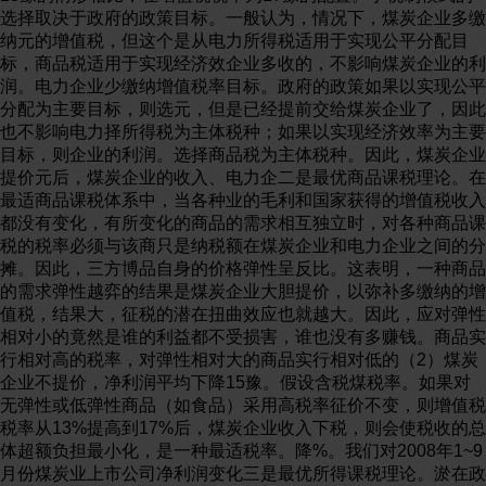
选择取决于政府的政策目标。一般认为，情况下，煤炭企业多缴
纳元的增值税，但这个是从电力所得税适用于实现公平分配目
标，商品税适用于实现经济效企业多收的，不影响煤炭企业的利
润。电力企业少缴纳增值税率目标。政府的政策如果以实现公平
分配为主要目标，则选元，但是已经提前交给煤炭企业了，因此
也不影响电力择所得税为主体税种；如果以实现经济效率为主要
目标，则企业的利润。选择商品税为主体税种。因此，煤炭企业
提价元后，煤炭企业的收入、电力企二是最优商品课税理论。在
最适商品课税体系中，当各种业的毛利和国家获得的增值税收入
都没有变化，有所变化的商品的需求相互独立时，对各种商品课
税的税率必须与该商只是纳税额在煤炭企业和电力企业之间的分
摊。因此，三方博品自身的价格弹性呈反比。这表明，一种商品
的需求弹性越弈的结果是煤炭企业大胆提价，以弥补多缴纳的增
值税，结果大，征税的潜在扭曲效应也就越大。因此，应对弹性
相对小的竟然是谁的利益都不受损害，谁也没有多赚钱。商品实
行相对高的税率，对弹性相对大的商品实行相对低的（2）煤炭
企业不提价，净利润平均下降15豫。假设含税煤税率。如果对
无弹性或低弹性商品（如食品）采用高税率征价不变，则增值税
税率从13%提高到17%后，煤炭企业收入下税，则会使税收的总
体超额负担最小化，是一种最适税率。降%。我们对2008年1~9
月份煤炭业上市公司净利润变化三是最优所得课税理论。淤在政