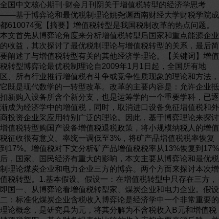
全国中文核心期刊·财会月刊阴关于增值税转型的经济学思考
——基于博弈论和最优税制理论姚尧渊西南财经大学财税学院成
都610074冤【摘要】增值税转型是我国税制改革的热点问题。
本文首先从博弈论角度来分析增值税转型后国家和重点能源企业
的收益，其次探讨了最优税制理论与增值税转型的关系，最后简
要阐述了与增值税转型有关的其他经济学理论。【关键词】增值
税转型博弈论最优税制理论自2009年1月1日起，全国所有地
区、所有行业推行增值税有斗争或竞争性质现象的理论和方法，
它既是现代数学的一转型改革。改革的主要内容是：允许企业抵
扣新购入设备所含个新分支，也是运筹学的一个重要学科，已逐
渐成为经济学中的增值税，同时，取消进口设备免征增值税和外
商投资企业采应用特别广泛的理论。因此，基于博弈理论来探讨
增值税转型购国产设备增值税退税政策，将小规模纳税人的增值
税征收很有意义。率统一调低至3%，将矿产品增值税税率恢复
到17%。增值税对下文分析矿产品增值税税率从13%恢复到17%
后，国家、国民经济有重大的影响，本文主要从博弈论和最优税
制理论煤炭企业和电力企业三方的博弈。两个方面来探讨本次增
值税转型。1.基本假设。假设一：在增值税转型中只存在三方，
即国一、从博弈论看增值税转型家、煤炭企业和电力企业。假设
二：标准化煤炭企业含税收入博弈论是经济学中一个非常重要的
理论概念，是研究具为元，将其分解为不含税收入B元和增值税