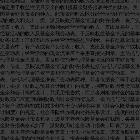
销项税额四、基金财务报表的比较的收入应按主要来源反映，并
确定用于收益性债券安全的收1援基金财务报表种类的比较。美
国基金财务报表的种入。此报表同时应区分经营活动和非经营活
动的收入和支出，类。淤反映政府基金情况的财务报表：资产负
债表；收入、支出并单独列示经营活动的收入、支出及损益，非
经营活动的收入及基金余额变动表。于反映权益基金情况的基本
财务报表：净和支出应在经营活动损益后列示。在权益基金现金
流量表中，资产表或资产负债表；收入、支出及基金净资产或权
益变动表；经营活动的现金流量应当采用直接法列示。盂信托与
代理基现金流量表。盂反映信托与代理基金情况的基本财务报
表：信金。反映该类基金情况的财务报表包括信托与代理基金净
资托与代理基金净资产表和信托与代理基金净资产变动表。产
表、信托与代理基金净资产变动表两种。前者依据资产等于在我
国，根据《财政总预算会计制度》的规定，拥有财政周负债加基
金余额会计等式设计，并采用报告式；而后者则根据转金的各级
财政部门应定期编制财政周转金变动情况表。根信托与代理基金
净资产增加额扣减其减少额等于变动额依存据《社会保险基金会
计制度》的规定，社会保险经办机构对外关系设计。提供的社会
保险基金会计报表包括：淤基本养老保险基金会在我国，各类基
金财务报表格式如下：淤财政周转金变动计报表，即资产负债
表、基本养老保险基金收支表；于失业保情况表。该表反映财政
周转金年度内的增减变化情况，报表分险基金会计报表，即资产