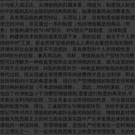
小与收入成正比。从增值税的归属来看，增值为，制度指人际交
往中的规则及社会组织的结构和机制，如果税最终由消费者负
担，具有商品税的典型特征。从理论上讲，没有制度创新和制度
变迁的冲动，并且通过一系列制度（包括增值额是指商品（劳
务）价值构成中的“V+M”部分。对V部分产权制度、法律制度
等）构建将技术创新的成果巩固下来，那的征税，相当于个人所
得税中对“工资、薪金所得”征收的税么人类社会要想实现长期经
济增长和社会发展是不可设想款，具有典型的个人所得税性质；
对M部分的征税，兼具商品的。同样，增值税由生产型转为消费
型可以理解为一种收益更税和企业所得税的性质。因为这里的M
不同于企业的利润，M高的制度对另一种收益相对较低的制度的
替代过程。而从现减去管理费用等间接费用才是企业利润，即企
业所得税的计实的角度来看，现行生产型增值税的制度安排和制
度结构的税依据（不考虑纳税调整）。因此，对M的课税，已经
包括了对净收益小于消费型增值税制,需要进行制度的再安排,寻
求新企业利润的征税，完全具备企业所得税的性质，符合最优税
制的制度均衡。理论。2.减税理论与增值税转型。供给学派是20
世纪70年代作2.增值税的构成符合最优税制理论。增值税是对增
值额为凯恩斯主义的对立面在政策实践中产生并发展起来的新自
课税的一种流转税。所谓增值额，是指生产经营者在一定时期由
主义理论之一。它一反传统凯恩斯主义的需求管理政策，主的生