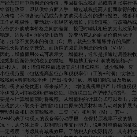
产经营过程中新创造的价值，即因提供应税商品或劳务张实行供
给管理政策，即从供给方面入手，通过减税提高人们而取得的收
入价格（不包含该商品或劳务的购买者应付的进行投资、储蓄和
工作的积极性，带动就业和经济的增长，同增值税）与该商品或
劳务的外购成本价格之间的差额。按照时辅以相应的支出政策与
稳定、适度和可测的货币政策，改变马克思的商品价值构成理
论，扣除不变资本的价值（C）后，就失业和通胀并存的局面，
实现长期的经济繁荣。而所谓的减是新创造的价值（V+M）。
因此，增值额用公式可表示为：增值税，通常是指通过调整税收
法规制度而带来的税负的减轻，即额越工资+利润或增值额=产
出-投入。则：增值税税额越增值通过降低税率、减少税种、缩
小征税范围（包括提高起征点和税税率伊（工资+利润）或增值
税税额=增值税税率伊（产出-投免征额、增加扣除项目及数额、
增加税收减免优惠）等来减轻入）=增值税税率伊产出-增值税税
率伊投入=销项税额-进项税负。增值税由生产型转为消费型，主
要是在计算增值额时将税额。从增值税的计算公式可以看出，增
值税的大小取决于增扣除项目由原来的原材料等劳动对象扩展为
劳动对象和机器值税税率、工资（V）和利润（M）。其中，
V+M代表了纳税人的设备等劳动手段，在保持原税率不变的情
况下，从总体上看，获利能力即支付能力，说明对增值额的征税
一定程度上考虑具有减税效应。了纳税人的实际情况，具有相对