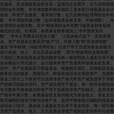
负债表、失业保险基金收支表；盂城为左右两方，左方反映财政
周转金年初数、本年增加数和期末镇职工基本医疗保险基金会计
报表，即资产负债表、基本医疗数；右方反映待处理周转金年初
数、本年增加和减少数（如本保险基金收支表。年核销数）、待
处理周转金期末数。其中“财政周转金年初数”2援基金财务报表
格式的比较。在美国，各类基金财务报加上“本年预算安排
数”、“本年占用费及利息转入数”、“上级表格式如下：淤政府基
金。资产负债表主要采用“账户”式，并拨入数”和“其他增加数”，
减去“本年核销（待处理周转金）以资产等于负债加基金余额为
设计依据。收入、支出及基金余数”，即为“财政周转金期末数”。
于我国三类保险基金设置的额变动表一般按照收入减支出等于基
金余额会计等式设计。会计报表有资产负债表和该基金收支表。
其中：资产负债表采于权益基金。根据相关规定，反映权益基金
财务状况的报表，用报告式，即报表项目依次按照资产、负债和
基金三部分上下政府可以选用净资产格式即资产减负债等于净资
产的格式或纵向排列，资产减负债等于基金，每一部分金额包括
本月数和平衡表格式即资产等于负债加净资产的格式。选用净资
产格本年累计数；各类基金收支表的格式为基金收入、基金支出
和式编制的报表可称为净资产表，选用平衡表格式编制的报表基
金结余三段式，基金收入减基金支出等于基金结余，每一部可称
为资产负债表。收入、支出及基金净资产或权益变动表中分金额