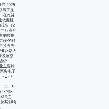
 2025
内取得了显
。在此背
业把握机
报告（2
付 行业的
富的数据
业趋势的精
中抢占先
产业驱动力
发展空
政策趋势
业主要特
票务电子
（1）行
法规
 二、行
业的区
技术特点
及其影响
才壁垒