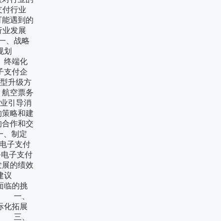
支付行业
能遇到的
行业发展
一、战略
略规划
终端化
子支付企
型升级方
航空票务
业引导消
策略和建
合作和交
一、制定
电子支付
务电子支付
展的绩效
论与建议
临的挑
别 一、
化拓展
变 三、