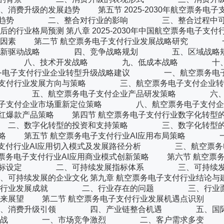
的发展趋势 第五节 2025-2030年航空票务电子
合趋势 二、整合对行业的影响 三、整合过程中可
预测 第八章 2025-2030年中国航空票务电子支付
成功因素 第二节 航空票务电子支付行业发展战略研究 
新驱动战略 四、竞争战略规划 五、区域战
 八、技术开发战略 九、低成本战略 十、
电子支付行业企业转型升级战略建议 一、航空票务电
支付行业发展方向与策略 三、航空票务电子支付企业转
略 五、航空票务电子支付企业产品研发策略 六、
子支付企业市场重新定位策略 八、航空票务电子支付企
爆款产品策略 第四节 航空票务电子支付行业数字化转型的
、数字化转型的投资和支持策略 三、数字化转型的
略 第五节 航空票务电子支付行业AI应用布局策略 
支付行业AI应用切入模式及发展路径分析 三、航空票务
务电子支付行业AI应用商业模式创新策略 第六节 航空票
目标设定 二、可持续发展指标体系 三、可持续发
续发展的企业文化 第九章 航空票务电子支付行业结
一、行业发展成就 二、行业存在的问题 三、行业面
望 第二节 航空票务电子支付行业发展机遇点识
、消费升级引领 四、产业链整合机遇 五、国际
的主要挑战 一、市场竞争激烈 二、客户需求多