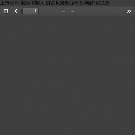
上市公司 实际控制人 财富风险数据分析与解读2025
Toggle
返
Zoom
Zoom
Too
Sidebar
回
Out
In