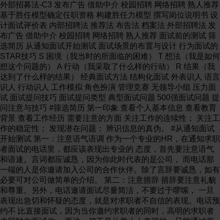
外部招募法-C3 发布广告 借助中介 校园招聘 网络招聘 熟人推荐
基于胜任模型确定任职资格 构建胜任力模型 撰写岗位说明书 设
计面试评价表 内部招聘法 推荐法 布告法 档案法 外部招聘法 发
布广告 借助中介 校园招聘 网络招聘 熟人推荐 面试前的测试 筛
选简历 从通知面试开始测试 面试场景的布置与设计 行为面试的
STAR技巧 S 困境（我当时的所面临的困难） T 想法（我是如何
想这个问题的） A 行动（我采取了什么样的行动） R 结果（我
达到了什么样的结果） 经典面试方法 结构化面试 外表识人 语言
识人 行动识人 工作模拟 角色扮演 管理竞赛 无领导小组 压力面
试 面试提问技巧 面试提问类型 典型面试问题 500强面试问题 提
问注意与技巧 #筛选简历 第一印象 查看个人基本信息 查看教育
背景 查看工作经历 需要注意的方面 关注工作的连续性； 关注工
作的稳定性； 发现潜在问题； 辨识信息的真伪。 #从通知面试
开始测试 第一：注意语气语调 作为一个专业的HR，在通知求职
者面试的电话里，都应该表现出专业的 态度，首先要注意语气
和语速。言词都应诚恳，因为你此时代表的是公司， 而电话那
一端的人是你邀请加入公司的合作伙伴。除了言辞要诚恳，如有
必要可对公司做简单的介绍。 第二：注意措辞 措辞要注意礼貌
和尊重。另外，电话邀请面试尽量简洁，不要过于啰嗦， 一旦
表现出急切和怀疑的态度，就是对求职者不自信的表现。电话预
约不 比直接面试，因为当你邀约求职者的同时，高明的求职者