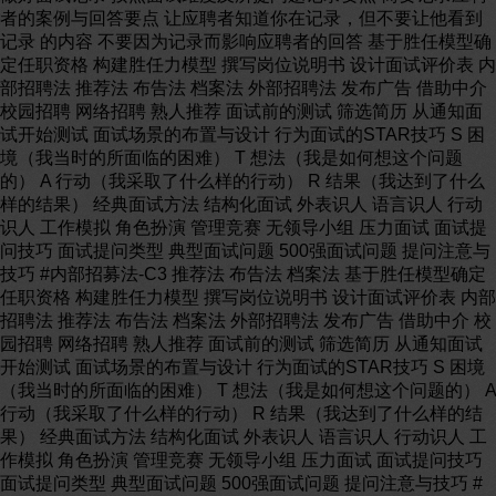
者的案例与回答要点 让应聘者知道你在记录，但不要让他看到
记录 的内容 不要因为记录而影响应聘者的回答 基于胜任模型确
定任职资格 构建胜任力模型 撰写岗位说明书 设计面试评价表 内
部招聘法 推荐法 布告法 档案法 外部招聘法 发布广告 借助中介
校园招聘 网络招聘 熟人推荐 面试前的测试 筛选简历 从通知面
试开始测试 面试场景的布置与设计 行为面试的STAR技巧 S 困
境（我当时的所面临的困难） T 想法（我是如何想这个问题
的） A 行动（我采取了什么样的行动） R 结果（我达到了什么
样的结果） 经典面试方法 结构化面试 外表识人 语言识人 行动
识人 工作模拟 角色扮演 管理竞赛 无领导小组 压力面试 面试提
问技巧 面试提问类型 典型面试问题 500强面试问题 提问注意与
技巧 #内部招募法-C3 推荐法 布告法 档案法 基于胜任模型确定
任职资格 构建胜任力模型 撰写岗位说明书 设计面试评价表 内部
招聘法 推荐法 布告法 档案法 外部招聘法 发布广告 借助中介 校
园招聘 网络招聘 熟人推荐 面试前的测试 筛选简历 从通知面试
开始测试 面试场景的布置与设计 行为面试的STAR技巧 S 困境
（我当时的所面临的困难） T 想法（我是如何想这个问题的） A
行动（我采取了什么样的行动） R 结果（我达到了什么样的结
果） 经典面试方法 结构化面试 外表识人 语言识人 行动识人 工
作模拟 角色扮演 管理竞赛 无领导小组 压力面试 面试提问技巧
面试提问类型 典型面试问题 500强面试问题 提问注意与技巧 #