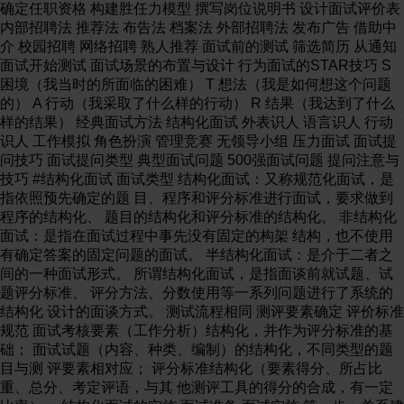
确定任职资格 构建胜任力模型 撰写岗位说明书 设计面试评价表
内部招聘法 推荐法 布告法 档案法 外部招聘法 发布广告 借助中
介 校园招聘 网络招聘 熟人推荐 面试前的测试 筛选简历 从通知
面试开始测试 面试场景的布置与设计 行为面试的STAR技巧 S
困境（我当时的所面临的困难） T 想法（我是如何想这个问题
的） A 行动（我采取了什么样的行动） R 结果（我达到了什么
样的结果） 经典面试方法 结构化面试 外表识人 语言识人 行动
识人 工作模拟 角色扮演 管理竞赛 无领导小组 压力面试 面试提
问技巧 面试提问类型 典型面试问题 500强面试问题 提问注意与
技巧 #结构化面试 面试类型 结构化面试：又称规范化面试，是
指依照预先确定的题 目、程序和评分标准进行面试，要求做到
程序的结构化、 题目的结构化和评分标准的结构化。 非结构化
面试：是指在面试过程中事先没有固定的构架 结构，也不使用
有确定答案的固定问题的面试。 半结构化面试：是介于二者之
间的一种面试形式。 所谓结构化面试，是指面谈前就试题、试
题评分标准、 评分方法、分数使用等一系列问题进行了系统的
结构化 设计的面谈方式。 测试流程相同 测评要素确定 评价标准
规范 面试考核要素（工作分析）结构化，并作为评分标准的基
础； 面试试题（内容、种类、编制）的结构化，不同类型的题
目与测 评要素相对应； 评分标准结构化（要素得分、所占比
重、总分、考定评语，与其 他测评工具的得分的合成，有一定