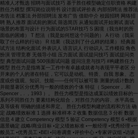
精准人才甄选 招聘与面试技巧 基于胜任模型确定任职资格 构建
胜任力模型 撰写岗位说明书 设计面试评价表 内部招聘法 推荐法
布告法 档案法 外部招聘法 发布广告 借助中介 校园招聘 网络招
聘 熟人推荐 面试前的测试 筛选简历 从通知面试开始测试 面试
场景的布置与设计 行为面试的STAR技巧 S 困境（我当时的所
面临的困难） T 想法（我是如何想这个问题的） A 行动（我采
取了什么样的行动） R 结果（我达到了什么样的结果） 经典面
试方法 结构化面试 外表识人 语言识人 行动识人 工作模拟 角色
扮演 管理竞赛 无领导小组 压力面试 面试提问技巧 面试提问类
型 典型面试问题 500强面试问题 提问注意与技巧 #构建胜任力
模型 胜任力是指将某一工作中有卓越成就者与表现平平者区 分
开来的个人的潜在特征，它可以是动机、特质、自我 形象、态
度或价值观、知识、技能——任何可以被可靠 测量的或计数的
并能显著区分优秀与一般的绩效的个体 特征（ Spencer，.和
Spencer，. ，1993 ）。 胜任力模型是指达成某以绩效目标的一
系列不同胜任力 要素结构化组合，对胜任力的内容、水平高低
及等级有 明确的描述和界定。 胜任力模型构建的流程和方法 确
定 战略绩效标准 1 选择 标准样本 2 收集 数据信息 3 分析 数据
信息 4 建立 Competency 模型 5 验证 Competency 模型 6 •根据
愿景确定 战略/商业目标 •定义绩效标准 •一般经理 •优秀经理 •一
般员工 •优秀员工 •BEI •问卷调查 •评价中心 •专家评议组 •访谈