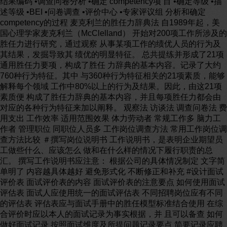
结果编码 •调查问卷分析 •确定 competency项 目 •确定等级 •描
述等级 •BEI •问卷调查 •评价中心 •专家评议组 分析和确定
competency的过程 麦克利兰的胜任力辞典法 自1989年起，美
国心理学家麦克利兰（McClelland） 开始对200项工作所涉及的
胜任力进行研究，通过观察 从事某项工作的绩优人员的行为及
其结果，发掘导致其 绩优的明显特征。 总共提练并形成了21项
通用胜任力要项，构成了胜任 力辞典的基本内容。记录了大约
760种行为特征。其中 与360种行为特征相关的21项素质，能够
解释每个领域 工作中80%以上的行为及结果。因此，由这21项
素质便 构成了胜任力辞典的基本内容，并且每项胜任力都会由
对应的各种行为特征来加以阐释。 观察法 访谈法 调查问卷法 费
用支出 工作效率 适用范围效果 体力劳动者 常规工作多 脑力工
作者 管理职位 同职位人员多 工作岗位调查方法 常用工作岗位调
查方法比较 ＃撰写岗位说明书 工作说明书，是表明企业期望员
工做些什么、应该怎么 做和在什么样的情况下履行职责的总
汇。 撰写工作说明书应注意： 根据公司的具体情况制定 文字简
单明了 内容越具体越好 避免形式化 不断修正和补充 #设计面试
评价表 面试评价表的内容 面试评价表的注意要点 如何使用面试
评估表 面试人应使用统一的面试评估表 不同招聘岗位应有不同
的评估表 评估表应与面试手册中的胜任模型标准结合使用 在综
合评价时应以本人的面试记录为事实根据，并 且可以备查 如何
做好面试记录 按照面试维度及所提问题记录要点 简要记录应聘