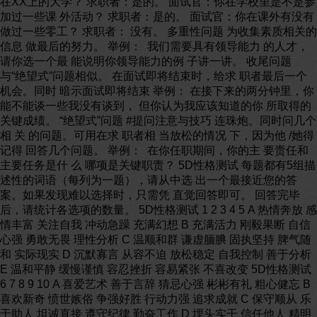
在XX上的大学？ 求职者：是的。 面试官：你在学校里是不是参
加过一些课 外活动？ 求职者：是的。 面试官：你在课外有没有
做过一些零工？ 求职者： 没有。 多重性问题 为收集素质相关的
信息 做最后的努力。 举例： 我们需要具有领导能力 的人才，
请你选一个最 能说明你领导能力的例 子讲一讲。 收尾问题
与“绝望式”问题相似。 在面试即将结束时，给求 职者最后一个
机会。同时 暗示面试即将结束 举例： 在接下来的两分钟里，你
能不能谈一些我没有谈到， 但你认为我应该知道的你 所取得的
关键成绩。 “绝望式”问题 #提问注意与技巧 连珠炮。同时问几个
相 关 的问题。可用在求 职者相 当放松的情况 下，因为他 /她得
记得 回答几个问题。 举例： 在你任职期间，你的主 要责任和
主要任务是什 么 哪项是关键职责？ 5D性格测试 每题都有5组描
述性的词语（每列为一题），请从中选 出一个最接近您的答
案。如果发现难以选择时，只需凭 直觉回答即可。 回答完毕
后，请统计各选项的数量。 5D性格测试 1 2 3 4 5 A 热情奔放 感
情丰富 关注自我 冲动急躁 充满幻想 B 充满活力 刚毅果断 自信
心强 勇敢无畏 理性分析 C 温顺和群 谦虚腼腆 固执坚持 脾气随
和 实际现实 D 沉默寡言 从容不迫 放松稳定 自我控制 善于分析
E 温和平静 缓慢谨慎 容忍挫折 容易紧张 不喜改变 5D性格测试
6 7 8 9 10 A 喜爱艺术 善于言辞 猜忌心强 彬彬有礼 粗心健忘 B
喜欢新奇 愤世嫉俗 争强好胜 行动力强 追求成就 C 保守顺从 乐
于助人 坦诚直接 遵守纪律 勤奋工作 D 埋头实干 信任他人 精明