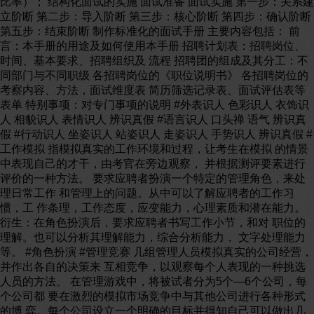
比率）； 结构化面试的实施 面试准备 面试实施 第一步：关系建
立阶断 第二步：导入阶断 第三步：核心阶断 第四步：确认阶断
第五步：结束阶断 制作标准化的面试手册 主要内容包括： 前
言：本手册的用途及如何使用本手册 招聘计划表：招聘岗位、
时间、基本要求、招聘组织及 流程 招聘团的组成及其分工：不
同部门与不同职级 各招聘岗位的《职位说明书》 各招聘岗位的
考察内容、方法，面试维度表 简历筛选记录表、面试评估表等
表单 特别事项：对专门事项的说明 #外表识人 色彩识人 衣饰识
人 相貌识人 表情识人 辨识真假 #语言识人 口头禅 语气 辨识真
假 #行动识人 坐姿识人 站姿识人 走姿识人 手势识人 辨识真假 #
工作模拟 指模拟真实的工作环境和过程，让考生在模拟 的情景
中表现自己的才干，由考官在旁边观察， 并根据测评要素进行
评价的一种方法。 要求应聘者扮演一个特定的管理角色，来处
理日常工作 和管理上的问题。从中可以了解应聘者的工作习
惯，工 作条理，工作态度，应变能力，心理素质和潜在能力。
衍生：在角色扮演后，要求应聘者书写工作小节，和对 职位的
理解。也可以分析其理解能力，综合分析能力， 文字处理能力
等。 #角色扮演 #管理竞赛 几组管理人员模拟真实的公司经营，
并作出各自的决策来 互相竞争，以观察每个人表现的一种挑选
人员的方法。 在管理游戏中，将被试者分为5个—6个公司，每
个公司都 要在激烈的模拟市场竞争中与其他公司进行各种形式
的博 弈。每个公司设立一个明确的目标并得知自己可以做出几