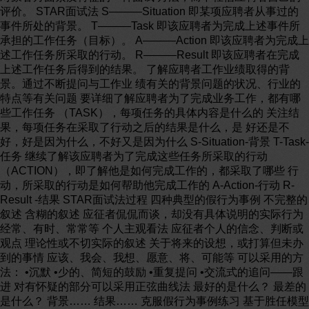
评价。 STAR面试法 S———Situation 即某项应聘者从事过的
事件所处的背景。 T———Task 即该应聘者为完成上述事件所
承担的工作任务（目标）。 A———Action 即该应聘者为完成上
述工作任务所采取的行动。 R———Result 即该应聘者在完成
上述工作任务后得到的结果。 了解应聘者工作业绩取得的背
景。通过不断提问与工作业 绩有关的背景问题的状况、行业的
特点等有关问题 要详细了解应聘者为了完成业务工作，都有哪
些工作任务 （TASK），每项任务的具体内容是什么的 关注结
果，每项任务在采取了行动之后的结果是什么，是 好还是不
好，好是因为什么，不好又是因为什么 S-Situation-背景 T-Task-
任务 继续了解该应聘者为了完成这些任务所采取的行动
（ACTION），即了解他是如何完成工作的，都采取了哪些 行
动，所采取的行动是如何帮助他完成工作的 A-Action-行动 R-
Result -结果 STAR面试法过程 四种典型的假行为事例 不完整的
叙述 含糊的叙述 应征者侃侃而谈，却没有具体说明的实际行为
经常、有时、常常等 个人主观看法 应征者个人的信念、判断或
观点 理论性或不切实际的叙述 关于将来的设想，或打算但未办
到的事情 应该、我会、我想、愿意、将、可能等 可以采用的方
法： •沉默 •少的、简短的鼓励 •重复提问 •交流式的追问——跟
进 对有怀疑的部分可以采用正弦曲线法 最好的是什么？ 最差的
是什么？ 背景…… 结果…… 克服假行为事例练习 基于胜任模型