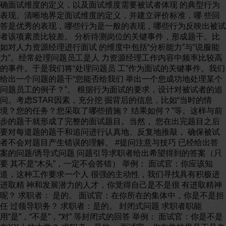
确面试维度的定义，以及面试维度需要被试者体现 的典型行为
表现。清晰地界定面试维度的定义，并建立评价标准，哪 些回
答是优秀的表现，哪些行为是一般的表现，哪些行为反映出被试
者该项素质比较差。 分析待测岗位的关键事件，形成题干。比
如对人力资源经理进行面试 的维度中包括“分析能力”与“说服能
力”。经常处理问题员工是人 力资源经理工作内容中频率比较高
的事件。于是我们将“处理问题员 工”作为面试的关键事件。我们
给出一个问题的题干“您能否给我们 举出一个您成功地处理某个
问题员工的例子？”。 根据行为面试的要求，设计对被试者的追
问。考虑STAR因素，充分挖 掘背后的信息，比如“当时的情
境？您的任务？您采取了哪些措施？ 结果如何？”等。这样与前
步的题干就形成了完整的面试题目。当然， 您在出完题目之后
要对每道题的题干和追问进行认真地、反复地推敲， 确保被试
者不会对题目产生错误的理解。 #提问注意与技巧 已经给出答
案的问题/诱导式问题 问题引导求职者给出希望得到的答案（只
要 其不是“木头”，一定不会答错） 举例： 面试官：你应该知
道，这种工作要求一个人 很强的主动性，我们寻找具有积极进
进取精 神和发展潜力的人才，你觉得自己是不是很 有进取精神
呢？ 求职者： 是的。 面试官：在你所在的集体中，你是不是担
任 过领导职务？ 求职者：是的。 封闭式问题 求职者职能
用“是”，“不是”，“对” 等封闭式的回答 举例： 面试官：你是不是