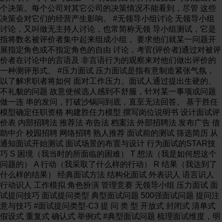
个决策。每个公司对其它公司的决策情况不能看到，尽管 这些
决策会对它们的经营产生影响。 #无领导小组讨论 无领导小组
讨论，又叫做无主持人讨论，也常简称无领 导小组测试，它是
指将数名被评价者集中起来组成小组， 要求他们就某一问题开
展指定角色或不指定角色的自由 讨论，考官(评价者)通过对被评
价者在讨论中的言语及 非言语行为的观察来对他们做出评价的
一种测评形式。 #压力面试 压力面试是指有意制造紧张气氛，
以了解求职者将如何 面对工作压力。面试人通过提出生硬的、
不礼貌的问题 故意使候选人感到不舒服，针对某一事项或问题
做一连 串的发问，打破沙锅问到底，直至无法回答。 基于胜任
模型确定任职资格 构建胜任力模型 撰写岗位说明书 设计面试评
价表 内部招聘法 推荐法 布告法 档案法 外部招聘法 发布广告 借
助中介 校园招聘 网络招聘 熟人推荐 面试前的测试 筛选简历 从
通知面试开始测试 面试场景的布置与设计 行为面试的STAR技
巧 S 困境（我当时的所面临的困难） T 想法（我是如何想这个
问题的） A 行动（我采取了什么样的行动） R 结果（我达到了
什么样的结果） 经典面试方法 结构化面试 外表识人 语言识人
行动识人 工作模拟 角色扮演 管理竞赛 无领导小组 压力面试 面
试提问技巧 面试提问类型 典型面试问题 500强面试问题 提问注
意与技巧 #面试提问类型-C3 提 问 类 型 开放式 封闭式 清单式
假设式 重复式 确认式 举例式 #典型面试问题 梳理面试维度，明