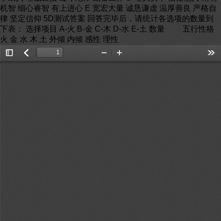
机智 细心睿智 有上进心 E 宽宏大量 诚恳谦虚 温厚善良 严格自
律 坚定信仰 5D测试答案 回答完毕后，请统计各选项的数量到
下表： 选择项目 A-火 B-金 C-木 D-水 E-土 数量 五行性格
火 金 水 木 土 外倾 内倾 感性 理性
Toggle
返
Zoom
Zoom
Too
Sidebar
回
Out
In