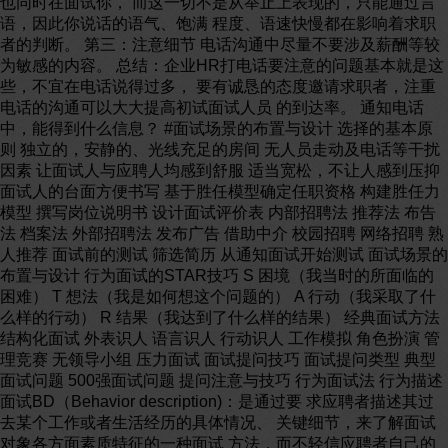
也同时在面试你， 而这一切不是从举止上表现的，只能通过言
语，因此你说话的语气、饱满 程度、语速快慢都在影响着求职
者的判断。 第三：注意细节 电话沟通中尽量不要涉及薪酬等较
为敏感的内容。 总结：企业HR打电话要注意的问题基本就是这
些，不宜在电话说得过多， 要有诚恳的态度邀请求职者，注重
电话的沟通可以大大提高初试面试人员 的到达率。 通知电话
中，能得到什么信息？ #面试场景的布置与设计 选择的基本原
则 独立的，安静的、光线充足的房间 无人员走动及电话等干扰
因素 让面试人与应聘人均感到舒服 适当宽松，不让人感到压抑
面试人的台面方便书写 基于胜任模型确定任职资格 构建胜任力
模型 撰写岗位说明书 设计面试评价表 内部招聘法 推荐法 布告
法 档案法 外部招聘法 发布广告 借助中介 校园招聘 网络招聘 熟
人推荐 面试前的测试 筛选简历 从通知面试开始测试 面试场景的
布置与设计 行为面试的STAR技巧 S 困境（我当时的所面临的
困难） T 想法（我是如何想这个问题的） A 行动（我采取了什
么样的行动） R 结果（我达到了什么样的结果） 经典面试方法
结构化面试 外表识人 语言识人 行动识人 工作模拟 角色扮演 管
理竞赛 无领导小组 压力面试 面试提问技巧 面试提问类型 典型
面试问题 500强面试问题 提问注意与技巧 行为面试法 行为描述
面试BD（Behavior description)：是通过要 求应聘者描述其过
去某个工作或者生活经历的具体情况、 关键细节，来了解面试
对象各方面素质特征的一种面试 方法，而不轻信应聘者自己的