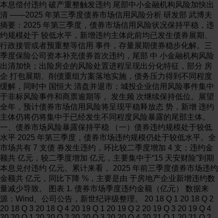
本息偿付违约 破产重整触发违约 尾部中小金融机构风险加快出清 ——2025 年第三季度债券市场信用风险分析 研发部 武博夫 摘要：2025 年第三季度，债券市场信用风险状况保持平稳，违约规模处于 较低水平，新增违约主体此前均已发生债券展期、行政接管或者预重整等信用 事件，存量展期债券稳步化解。三季度保险公司资本补充债券首次违约，尾部 中 小金融机构风险出清加快；出险房企的风险处置进程呈现出分化特征，部分 房企 打包展期、削债重组方案落地实施，债务压力得到不同程度缓解，同时中 国恒大 清盘并退市；城投企业信用风险事件集中于非标风险事件和商票逾期等， 发生频 次继续保持低位。展望全年，预计债券市场信用风险将呈现平稳释放态 势，新增 违约主体仍将仍将集中于已经发生不同程度风险暴露的尾部主体。 一、债券市场风险暴露保持平稳 （一）债券违约规模处于较低水平 2025 年第三季度，债券市场违约规模仍处于较低水平。全市场共有 7 支债 券发生违约，环比较二季度增加 4 支；违约金额共 亿元，较二季度增加 亿元，主要集中于“15 天安财险”到期本息兑付违约 亿元。累计来看， 2025 年前三季度债券市场违约金额共 亿元，同比下降 %，主要是由 于房地产企业新增违约数量减少导致。 图表 1. 债券市场季度违约金额（亿元） 数据来源：Wind、公司公告，新世纪评级整理。 20 18 Q 1 20 18 Q 2 20 18 Q 3 20 18 Q 4 20 19 Q 1 20 19 Q 2 20 19 Q 3 20 19 Q 4 20 20 Q 1 20 20 Q 2 20 20 Q 3 20 20 Q 4 20 21 Q 1 20 21 Q 2 20 21 Q 3 20 21 Q 4 20 22 Q 1 20 22 Q 2 20 22 Q 3 20 22 Q 4 20 23 Q 1 20 23 Q 2 20 23 Q 3 20 23 Q 4 20 24 Q 1 20 24 Q 2 20 24 Q 3 20 24 Q 4 20 25 Q 1 20 25 Q 2 20 25 Q 3 从券种来看，第三季度违约债券包括公开发行公司债、非公开发行公司债、 可转债与保险公司债资本补充债券等券种，其中“15 天安财险”为首支发生违约的 保险公司债，也是首支到期偿付违约的金融债券。 （二）尾部主体信用出清 2025 年第三季度违约债券共涉及 7 家发行人，其中 3 家发行人首次发生债 券违约，分别为深圳市中装建设集团股份有限公司（简称“中装建设）、湖北天 乾资产管理有限公司（简称“天乾资产”）和天安财产保险股份有限公司（简称 “天安财险”）。从违约方式来看，中装建设为破产重整触发违约，天乾资产和天 安财险均为债券偿付违约，这两家发行人此前曾分别于 2023 年 5 月和 2020 年 9 月首次债券展期。累计来看，2025 年前三季度债券市场新增违约主体共 9 家，较上年同期减少 10 家，新增违约主体此前均已发生债券展期、行政接管或 者预重整等信用事件，违约事件表现为尾部主体信用出清，债券市场风险暴露 情况整体上保持平稳。 图表 2. 2025 年第三季度债券市场新增违约主体 数据来源：Wind、公司公告，新世纪评级整理 从行业分布来看，三季度新增违约主体分别从事建筑与工程、不良资产管 理与财产保险行业。其中，中装建设为民营上市公司，2025 年 8 月 19 日公司被 法院裁定进入破产重整程序，其存续可转债“中装转 2”也随即提前到期并触发 违约。从违约原因来看，房地产信用风险外溢是中装建设发生违约的重要影响 因素，同时其治理问题也加剧了自身信用状况的恶化。 发行人 违约日期 违约方式 违约前的首 次展期日期 存续境内债 券余额（亿 元） Wind 四级 行业 企业所有 制性质 深圳市中装建设集 团股份有限公司 2025-08-19 破产重组 触发违约 未展期 建筑与工程 民营企业 湖北天乾资产管理 有限公司 2025-09-12 债券偿付 违约 2023-03-13 15 资产管理与 托管银行 民营企业 天安财产保险股份 有限公司 2025-09-30 债券偿付 违约 2020-09-30 53 财产与意外 伤害保险 中外合资 企业  中装建设 主要违约原因：（1）受上游房地产行业环境下行影响，经营业绩大幅下滑；（2）公 司存在财务造假等问题，内部财务管理混乱。 发行人概况：中装建设为民营上市公司，主要从事建筑装饰施工和物业管理等业 务。2022 年以来，由于受房地产项目订单减少等因素影响，中装建设经营状况显著恶 化，营业收入大幅下滑并出现大额亏损。此外公司还存在通过会计核算虚增利润的问 题，于 2025 年 4 月被证监会出具警告处分，相关责任人处以证券市场禁入处罚。2024 年 5 月，中装建设被债权人申请预重整。2025 年 8 月 19 日，公司正式进入破产重整程序。 存续债券情况：“中装转 2”于 2021 年 4 月上市发行，发行规模 亿元，发行期限 6 年。在中装建设正式进入破产程序之后，“中装转 2”相应提前到期触发违约，并于 2025 年 9 月 19 日起停止转股。除“中装转 2”之外，中装建设无其他存续债券。 除中装建设之外，三季度其余两家新增违约主体均为持牌金融机构，违约 事件反映出尾部中小金融机构风险出清加速。其中，天乾资产此前于 2023 年 5 月首次发生债券展期，除受间接控股股东武汉当代科技产业集团股份有限公司 （简称“当代科技”）违约事件影响导致外部支持力度削弱之外，也暴露出民营 AMC 风险管理薄弱、盈利模式单一等问题。  天乾资产 主要违约原因：（1）不良资产经营项目处置进度不及预期；（2）展期期间债务压力 不断累积，财务状况持续恶化；（3）间接控股股东破产重整，无法履行债券担保义务 发行人概况：天乾资产为湖北省民营AMC，主要业务包括在湖北省内开展金融企业 不良资产批量收购与处置、股权投资、债权投资、资产并购重组等。公司控股股东天盈投 资作为天乾资管的第一大股东，直接持股 %，并通过一致行动协议实际控制天乾资 管 %的表决权。2023 年“当代系”信用风险暴露，当代科技债券违约，天盈投资、 天乾资产均陆续发生债券展期。2025 年以来伴随当代科技进入破产重整，债券投资 人拒绝继续展期，天盈投资、天乾资产先后发生违约。 存续债券情况：天乾资产债券发行历史仅“20 天乾 01”和“20 天乾 02”两支非公开发行 公司债券，本金余额分别为 亿元和 亿元。其中“20 天乾 01”已兑付违约，“20 天乾 02”将于2026 年5 月6 日面临兑付。 天安财险原为“明天系”控制下的财产保险公司，2020 年 7 月被原银保监会 进行行政接管，此后对应付利息挂账。2025 年 6 月公司被金融监管总局处以行 政处罚并吊销业务许可证，其保单业务已被新成立的申能财产保险股份有限公 司（简称“申能财险”）接收。  天安财险 主要违约原因：（1）公司治理问题严重，违规向关联方输送利益；（2）经营模式较 为激进，存在期限错配问题，资本补充能力不足 发行人概况：天安财险成立于 1995 年，主要从事车险、信用保证保险等财产保险业 务。作为“明天系”控制的金融机构，天安财险经营模式较为激进，长期依赖短期投资型业 务扩大经营规模，形成较为严重的期限错配问题，资本补充压力较大。另一方面， 公司 治理严重失衡，内部控制薄弱，违规向关联方输送利益、违规担保以及虚假报送监 管材料等问题频发。由于长期存在关联方利益输送，天安财险发行次级资本债补充资本 后仍难以满足流动性压力。2020 年 7 月，天安财险等九家“明天系”金融机构被监管部 门接管。 存续债券情况：除“15 天安财险”之外发行人无其他存续债券。 （三）存量展期债券稳步化解 2025 年第三季度，债券市场展期规模继续保持在较低水平。三季度债券市 场共有 29 支债券展期，主要集中于数家出险房企达成债券打包展期；新增展期 债券 2 支，本金余额共 亿元，均为本季度首次展期主体正兴隆房地产（深 圳）有限公司（简称“正兴隆地产”）存续债券。 图表 3. 2025 年第三季度债券市场新增展期债项 数据来源：Wind、公司公告，新世纪评级整理  正兴隆地产 发行人简况：正兴隆地产为港股上市公司绿景（中国）地产投资有限公司（简称 “绿景中国地产”，股票代码：）境内经营主体。公司业务主要集中于大湾区地区 城市更新项目，近年来受房地产市场下行影响去化难度加大，2024 年亏损规模扩大。 2025 年 3 月绿景中国地产披露债务违约。此外，2025 年 1 月，由于存在非市场化发行公 司债券的问题，深圳市证监局对正兴隆地产采取出具警示函措施。 存续债券情况：正兴隆房地产仅有“H1 绿景 01”与“H1 绿景 02”两支债券存续， 本金 余额共 亿元，将均于 2026 年 8 月 17 日面临到期兑付，均由绿景中国地产提供担保。 目前两支债券本期利息资金已展期至兑付日，如果发行人未来资产变现或债务重 组等处置手段不及预期，存续债券仍将面临违约的可能。 累计来看，2025 年前三季度债券市场共有 6 支一般信用类债券 1 期资产支 持证券首次展期，金额共 亿元，同比下降 %，降幅显著。伴随房地 产信用风险暴露逐渐接近尾声，债券市场展期现象持续回落。从存量来看，截 至 2025 年 9 月末，债券市场共有 202 支一般信用类债券与 40 期资产支持证券仍 处于展期状态，存量展期本金余额共 亿元，较上年末下降 亿元。 从债务风险化解处置的角度来看，目前展期主体的处置方式以打包展期为主， 延长兑付期限、缓解短期偿债压力，此外部分出险房企已实现整体债务重组， 债券余额大幅削减，成为存量展期规模下降的主要原因。 发行人 证券简称 券种 展期日期 展期前余 额（亿 元） 展期类 型 展期金额 （万元） 说明 正兴隆房地产 （深圳）有限 公司 H1 绿景 01 公司债 2025-08-18 2025-09-30 付息 两次对 利息展 期H1 绿景 02 公司债 2025-08-18 2025-09-30 付息 图表 4. 债券市场新增与存量展期情况 资料来源：Wind，新世纪评级整理。资产支持证券支数按分层统计 二、尾部中小金融机构风险加快出清 2025 年第三季度天安财险资本补充债券到期兑付违约，成为首支发生违约 的保险公司债券，显示出尾部中小金融机构的出清进程明显加快。此前，包商 银行股份有限公司（简称“包商银行”）发行的商业银行次级债券“15 包商银行 二级”于 2020 年 11 月全额减记并且不再支付累计应付利息，成为首支发生违约的 金融债券。此外，天安人寿、西藏金租等金融债券发行人曾发生债券展期， 部分 地方 AMC 和融资租赁公司发行的公司债券也发生违约。 图表 5. 债券市场金融债偿付风险事件 发行人 债券简称 债券类型 时间 事件 是否计入 债券违约 2020-09-30 利息挂账展期 否天安财产保险股份 有限公司 15 天安财险 保险公司资 本补充债券 2025-09-30 兑付违约 是 天安人寿保险股份 有限公司 15 天安人寿 保险公司资 本补充债券 2020-12-29 利息挂账展期 否 包商银行股份有限 公司 15 包商银行二级 商业银行二 级资本债券 2020-11-13 全额减记并不 再支付利息 是 18 西藏租赁债 01 金融债券 2021-08-03 到期兑付展期 否西藏金融租赁有限 公司 19 西藏租赁债 01 金融债券 2022-08-09 到期兑付展期 否 数据来源：Wind、公司公告，新世纪评级整理 近年来面对金融控股集团企业风险的累积，监管部门通过行政接管、划转 承 接、市场化破产出清等方式稳妥推动金融领域风险化解。2020 年 7 月 17 日， 原 银保监会与证监会对九家“明天系”金融机构实施接管，包括四家保险公司、 两家信托公司、两家证券公司与一家期货公司。在接管过程中，监管部门首先 采取业务托管措施，对受接管金融机构的债权债务及资产负债情况进行全面摸 存量展期金额[右轴]存量展期支数 4,000 3,500 3,000 2,500 2,000 1,500 1,000 500 0 350 300 250 200 150 100 50 0 存量展期情况 金额[右轴]支数 800 700 600 500 400 300 200 100 0 80 70 60 50 40 30 20 10 0 展期债券数量和金额 20 18 Q 1 20 18 Q 3 20 19 Q 1 20 19 Q 3 20 20 Q 1 20 20 Q 3 20 21 Q 1 20 21 Q 3 20 22 Q 1 20 22 Q 3 20 23 Q 1 20 23 Q 3 20 24 Q 1 20 24 Q 3 20 25 Q 1 20 25 Q 3 底，重点排查通过信托、理财、股权基金等渠道向关联方违规输送利益的情况。 2025 年 6 月和 8 月，金融监管总局先后对天安财险等四家“明天系”保险机构作出 行政处罚，指出其公司治理混乱、内部控制失效、存在重大关联交易违规 行为， 对相关责任人处罚，并吊销天安财险、天安人寿保险股份有限公司（简称“天安人 寿”）与华夏人寿保险股份有限公司（简称“华夏人寿”）的保险业 务许可证。 图表 6. 金融监管总局对“明天系”四家保险公司处罚情况 机构 处罚时间 主要违法违规行为 行政处罚内容 天安财产保险股 份有限公司 2025-06- 13 公司治理报告与实际情况不符，部分拟任高 级管理人员未经任职资格许可即履职，违规 通过信托、存款、理财、股权基金投资向关 联方输送利益，未按照规定使用经批准的保 险条款、保险费率，向监管部门提供虚假报 告、报表、文件和资料等。 吊销业务许可证。 对责任人员警告并罚 款；撤销任职资格；行 业禁入。 天安人寿保险股 份有限公司 2025-06- 13 公司治理报告不真实，董事尽职报告存在不 实声明，薪酬管理报告不真实，高管在未取 得任职资格的情况下履行职责，违规将投资 资产用于担保或提供贷款，违规通过关联交 易向实际控制人输送利益等。 吊销业务许可证。 对责任人员警告并罚 款；撤销任职资格；行 业禁入。 易安财产保险股 份有限公司 2025-06- 06 违规资金运用损害公司利益，委托无保险中 介资质机构从事保险销售活动，保险条款和 保险费率违反规定，编制或者提供虚假的报 告、报表、文件、资料等 对责任人员警告并罚 款；撤销任职资格；行 业禁入。 华夏人寿保险股 份有限公司 2025-08- 01 报送的报告中存在虚假记载和重大遗漏、客 户信息不真实、产品宣传材料不合规、虚假 列支费用、违规大幅虚增偿付能力、违规运 用资金造成重大损失等 吊销业务许可证。 对责任人员警告并罚 款；撤销任职资格；行 业禁入。 数据来源：金融监管总局，新世纪评级整理 从处置措施来看，监管部门根据被接管金融机构自身实际情况，采用业务 承接、股权划转、破产清算等手段进行处理，确保风险得到妥善化解的同时存 量客户权益不受影响。在保险领域，天安财险、天安人寿和华夏人寿采取“新 设承接+破产”的手段，保单业务由新组建成立的国资背景险企承接，原主体吊 销 业务许可证之后面临破产；易安财险规模体量和风险敞口相对较小，在破产 重整 后纳入比亚迪汽车工业有限公司合并范围，重组并更名为深圳比亚迪财产 保险有 限公司，恢复正常营业。在信托领域，根据打破刚性兑付的原则，新华 信托已进 入破产清算，新时代信托对投资人打折兑付。在证券、期货领域，新 时代证券、 国盛证券和国盛期货的控制权由中国诚通控股集团有限公司、江西 省交通投资集 团有限责任公司等央国企接手，完成自身整改之后恢复正常经营。 图表 7. “明天系”九家金融机构接管与处理情况 机构类型 机构名称 后续处理 保险 天安财产保险股份有限公司 成立新主体申通财险承接保单 天安人寿保险股份有限公司 成立新主体中汇人寿承接保单 机构类型 机构名称 后续处理 易安财产保险股份有限公司 完成破产重整，股东变更并重组为比亚迪财险，恢复正 常经营 华夏人寿保险股份有限公司 成立新主体瑞众人寿承接保单 新华信托股份有限公司 破产清算 信托 新时代信托股份有限公司 打折兑付，股权处置尚未完成 新时代证券股份有限公司 2022 年 5 月 27 日结束接管，股东变更并重组为诚通证 券，恢复正常经营证券 国盛证券有限责任公司 国资股东接接手，2022 年 7 月 16 日结束接管，恢复正常 经营 期货 国盛期货有限责任公司 国资股东接接手，2022 年 7 月 16 日结束接管，恢复正常 经营 数据来源：新世纪评级根据公开信息整理 三、出险房企风险处置进展分化 2025 年第三季度，多家出险房企债务化解工作取得实质性进展，具体措施 包括打包延长展期期限、削债重组和境外债务债转股等，债务压力获得不同程 度缓解。三季度深圳市龙光控股有限公司、旭辉集团股份有限公司、融侨等出 险房企境内债券达成打包展期，涉及债券本金规模共 亿元，偿付期限延 长到 2027 年至 2033 年不等，短期内债务压力大幅缓解。同时，融创房地产集 团有限公司境内债券的庭外债务重组落地执行，公司存量债券的余额由 2025 年 6 月末的 亿元下降至 亿元。 图表 8. 2025 年第三季度出险房企打包展期情况 数据来源：Wind、公司公告，新世纪评级整理 在部分出险房企风险处置取得进展的同时，部分内部管理失能、债权债务 关系混乱、可处置变现资产匮乏的出险房企进入清盘或破产出清，后者以中国 恒大集团（简称“中国恒大”）最为典型。作为本轮房地产信用风险中的标志性 企业，中国恒大集团在 2021 年 9 月债务危机全面爆发后曾尝试出台债务重组、 引入战略投资者等风险化解方案，但是最终均未能落地执行。2024 年 1 月 29 日， 香港高等法院正式向中国恒大下达清盘令。2025 年 8 月 25 日，在连续暂停买卖 18 个月之后，公司股票（代码：）从港交所退市。 根据中国恒大清盘人公布，截至 2025 年 7 月末已收到债权人主张金额约 3500 亿港元，而清盘人直接管控的实体的资产价值总额约为 270 亿港元。中国 恒大由于资产所有权结构较为复杂，涉及在多个司法管辖区注册成立的公司实 发行人 达成打包展期时间 展期的债券本金余额 （亿元） 最长兑付截止日 深圳市龙光控股有限公司 2025-07-10 2033-07-10 旭辉集团股份有限公司 2025-07-18 2033-07-18 融侨集团股份有限公司 2025-09-01 2027-08-31 体且存在大量的集团内部交易，因此清盘令的执行难度较大。在境内债务方面， 中国恒大的境内债务主体恒大地产集团有限公司（简称“恒大地产”）存续债券 余 额达 535 亿元，仍处于停牌状态。伴随中国恒大在建项目“保交楼”工作接近尾声， 未来中国恒大境内债权债务的司法清理工作或将加快。2025 年 8 月， 恒大地产两 家子公司广州市凯隆置业有限公司、恒大地产集团广东房地产开发 有限公司已先 后被法院裁定进入破产清算。 在香港司法体系中，“清盘呈请”（Winding-up Petition）指债权人、股东或利 害关系人向香港高等法院提出对一家公司进行强制清盘的法律申请，常被用做 债权人向债务人施加压力追讨债务的常用手段。如果债权人与债务人之间无法 就债务偿还达成和解，那么被提出清盘呈请的债务人将被法院下达强制清盘令。 在本轮房地产信用风险中，已有 27 家发生债务违约的港股上市房企曾被提出清 盘呈请，其中大多数积极与债权人沟通协商，向法院提出延期，采取债务重组 等方式化解债务风险，最终 6 家港股上市房企被下达清盘令。 图表 9. 被下达清盘令的港股上市房企 数据来源：Wind、DMI，公司公告，新世纪评级整理 四、城投企业非标风险保持低位 2025 年第三季度，城投企业信用风险事件主要集中于非标风险事件和商票 逾期等方面，发生频次继续下降，涉及到的主体基本局限在少数重点地区。根 据 DMI 数据显示，2025 年一至三季度城投企业非标风险事件分别发生 13 起、 11 起和 6 起，呈现逐季下降态势。从区域来看，前三季度城投非标风险事件主 要集中于山东省（12 次）、贵州省（6 次）、陕西省（4 次）和云南省（4 次），各 省份发生频次较上年均明显下降。 简称 股票代码 违约时间 被下达清盘令时间 股票退市时间 中国恒大 2021 年 12 月 2024-01-29 2025-08-25 新力控股集团 2021 年 10 月 2023-05-05 2023-04-13 大发地产 2022 年 1 月 2024-10-16 2024-10-29 佳源国际控股 2023 年 1 月 2024-01-11 2024-10-29 德信中国 2022 年 12 月 2024-06-11 — 华南城 2024 年 2 月 2025-08-11 — 图表 10. 2025 年前三季度城投企业非标风险事件情况（次） 非标风险事件次数 60 50 40 30 20 10 0 50 40 30 20 10 0 山东 非标风险事件区域 贵州 云南 河南 陕西 湖南 2024年 2025年前三季度 四川 其他 数据来源：DMI，新世纪评级整理 从商票逾期情况来看，根据上海票交所数据显示，2025 年第三季度共有 47 家城投企业披露商票逾期，环比来看较第二季度减少 4 家，其中首次披露的承 兑人 21 家；逾期金额共 亿元，与第二季度基本持平，继续保持 2024 年以 来的季度下降趋势。三季度共有 21 家城投企业首次披露商票逾期，逾期承兑人 分布于山东省、河南省、四川省等等 11 个省份。 图表 11. 城投企业商票逾期情况（2023 年第一季度~2025 年第三季度） 45 40 35 30 25 20 15 10 5 0 2023Q1 2023Q2 2023Q3 2023Q4 2024Q1 2024Q2 2024Q3 2024Q4 2025Q1 2025Q2 2025Q3 首次披露的承兑人家数 当期逾期金额[万元,右轴] 数据来源：上海票交所、DM 查债通，新世纪评级整理 五、总结与展望 2025 年第三季度，债券市场信用风险状况继续保持平稳态势。三季度共有 7 支债券发生违约，违约金额共 亿元，环比分别较二季度增加 4 支、 亿元。新增违约主体方面，三季度中装建设、天乾资产和天安财险等 3 家发行 人首次违约，新增违约主体此前均已发生债券展期、行政接管或者预重整等信 用事件，违约事件表现为尾部主体信用出清，债券市场风险暴露情况整体上保 持平稳。展期方面，三季度债券市场展期规模继续保持在较低水平，新