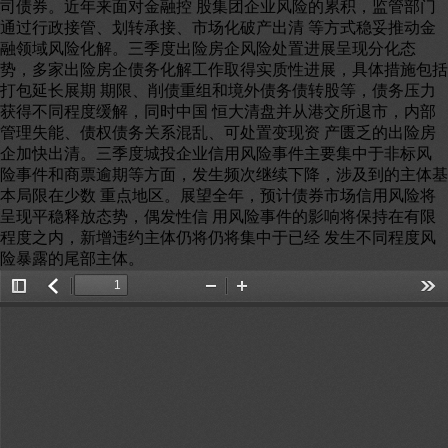
Toggle
返
Zoom
Zoom
Too
Sidebar
回
Out
In