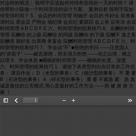
Toggle
返
Zoom
Zoom
Too
Sidebar
回
Out
In