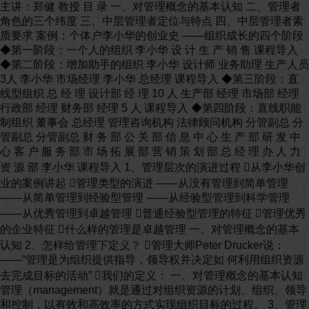
主讲：郑健 教授 目 录 一、对管理概念的基本认知 二、管理者角色的三个纬度 三、中层管理者定位与特点 四、中层管理者素质要求 案例：个体户李小华的创业史 ——组织成长的四个阶段 ◆第一阶段：一个人的组织 李小华 设 计 生 产 销 售 课程导入 ◆第二阶段：增加助手的组织 李小华 设计师 业务助理 生产人员 3人 李小华 市场经理 李小华 总经理 课程导入 ◆第三阶段：直线型组织 总 经 理 设计部 经 理 10 人 生产部 经理 市场部 经理 行政部 经理 财务部 经理 5 人 课程导入 ◆第四阶段：直线职能制组织 董事会 总经理 管理咨询机构 法律顾问机构 分管副总 分管副总 分管副总 财 务 部 公 关 部 信 息 中 心 生 产 部 研 发 中 心 客 户 服 务 部 市 场 拓 展 部 营 销 策 划 部 总 经 理 办 人 力 资 源 部 李小华 课程导入 1、管理层次的演进过程 从李小华创业的案例讲起 管理类型的演进 ——从没有管理到简单管理 ——从简单管理到经验型管理 ——从经验型管理到科学管理 ——从优秀管理到卓越管理 普通经验型管理的特征 管理优秀的企业特征 什么样的管理是卓越管理 一、对管理概念的基本认知 2、怎样给管理下定义？ 管理大师Peter Drucker说： ——“管理是为组织提供指导，领导权并决定如 何利用组织资源去完成目标的活动” 我们的定义： 一、对管理概念的基本认知 管理（management）就是通过对组织资源的计划、组织、领导和控制，以有效和高效率的方式实现组织目标的过程。 3、管理的目标 管理将组织资源整合为一个有效系统 物质资源 组织的目标 管 理 人力资源 （人） 金融资源 一个有效 系 统 整合 以达到 成 现金、资 本和债权 （商品、服务、 就业、顾客满意 度、福利和 所有者的回报） 建筑、陈设品、 机器、电脑、设备、原材料和供应品等 一、对管理概念的基本认知 管理职能 计划 选定目标及实现 的方法 组织 分配任务对任务 负责成就 控制 检测活动 并纠正 领导 用影响力去 激励员工 原材料 资源 人力 财力 技术 信息 工作绩效 实现目标 产品 服务 效率 效益 4、管理的职能 管理学中的四项基本职能 一、对管理概念的基本认知 二、管理者角色的三个维度 1、管理者的角色种种 领导者 监督者 决策者 授权者 培训师 角 色 种 种 控制者 信 息 沟通者 变 革 推动者 事 务 联络者 工 作 协调人 替 身 报告人 代言人 责任人 学 生 执行者 内部客户 三、管理者角色的三个维度 2、作为下属的管理者（下级） 角色定位 替 身 职务 代理人 职责 履行者 执行者 报告人 学 生 下 级 角 色 三、管理者角色的三个维度 2、作为下属的管理者（下级） 四项职业准则 A、你的职权基础是来自于上司的委托或任命 B、你是上司的代表，你的言行是一种职务行为 C、服从执行上司的决定 D、在职权范围内做事 现场练习： ——李小华的第一个替身是谁？ ——行使的是哪些职权？ 三、管理者角色的三个维度 2、作为下属的管理者（下级） 常见的误区 A、领主 B、民意代表 C、向上错位 D、自然人 判断下列各现象属于何种错位： 1、小张迟到5分钟扣了30元，走进上司的办公室，便埋怨考勤制度 太严格，上司竟回答：是啊，我也有这个感觉？ 2、信息中心李经理在内部网站上发了一个帖子，严禁其他员工议论 中心内部事务，并明确规定本中心员工凡事必须向他回报。 3、五金车间孔主任在一次会议上说：我们的生产部经理太差，我认 真检查了近期的工作记录，他根本未给我们提供多少工作指导？ 4、市场部王经理以市场人员很辛苦为理由，一再要求食堂要为营销 人员开小灶，并要求提供酒水、延时服务等。 二、管理者角色的三个维度 现场练习： 有人说：“客户是我们的衣食父母，咱得小心侍候，同事就不一样了，都是公司职员，你搞好工作是你的本份，你应该履行的责任。” ——你怎样判断和理解这句话？ 二、管理者角色的三个维度 3、作为同事的管理者（平级） 角色定位：内部客户 ——两个经营 企业的 两个经营 对外 对内 经 营 顾 客 经 营 员 工 优秀品牌 优良产品 优质服务 顾 客 满 意 物质待遇 感情投资 共同事业 员 工 满 意 回馈的是 努力工作 回馈的是 利润效应 二、管理者角色的三个维度 3、作为同事的管理者（平级） 角色定位：内部客户 ——向内部客户的角色转换 ——了解客户需求 ——内部客户满意 转变的难度 ——对同事关系固有理解 ——在内部习惯于管与被管 ——人人都重视自己的角色 二、管理者角色的三个维度 3、作为同事的管理者（平级） 内部客户的原则要点 ——其他经理与我之间是客户关系，他是客户， 我是供应商 ——同事是我的衣食父母 ——将同事当作外部客户 ——克服“客户陷阱” ——从以职责为中心，向内部客户的需求为中心转变 “ ——让内部客户满意 二、管理者角色的三个维度 3、作为同事的管理者（平级） 内部客户服务的四个特性 ——内部客户服务无形性 ——内部客户服务的不可分性 ——内部客户服务的可变性 ——内部客户服务的易消失性 平级关系协调特点 ——平等关系 ——态度真诚友好 ——信息沟通 ——协商、协调、协助 注意： ——搞好内部客户服务，请注重细节与真实的瞬间 请思考： ——你在五星级酒店是通过什么感受到上帝的尊贵的？ 二、管理者角色的三个维度 4、作为上司的管理者（上级） 角色定位：领导 ——领导者、决策者和培训师 ——授权者、控制者和监督者 ——游戏规则的制定者和维护者 常见的角色错位 ——错位一：业务员、具体的执行者 ——错位二：高人一等的“官” 二、管理者角色的三个维度 4、作为上司的管理者（上级） 经理人角色的七大变化 ——在工作内容上，从做业务到管理 ——在实现方式上，从野牛型到雁群型 ——在工作方式上，从个性化到组织化 ——在人际关系上，从感情关系到事业关系 ——在目标上，从个人目标到团队目标 ——在工作力度上，从守成到变革 ——在管理方式上，从指挥到授权 二、管理者角色的三个维度 5、角色类型的其它特征 角色类型的普遍性 ——信息沟通者 ——改革推动者 ——工作协调人 ——事务联络者 角色类型复合与交叉 ——角色复合 ——角色交叉 二、管理者角色的三个维度 5、角色类型的其它特征 角色转换——管理能力与业务能力 业务员型 精英型 官僚型 堕落型 管理能力 业务能力 请大家参与分析并回答问题： 1、第一阶段时，李小华承担着哪些角色？ 2、第二阶段时，弟弟相对于李小华是什么样的角色？ 3、第三阶段时，弟弟与嫂子姐弟俩是什么样的关系？ 4、第四阶段时，各分管副总经理相对于下属各部门经 理扮演的是什么样的角色？ 现场回答 有一个公司里出现了这样一件事情，公司有一个客户，大客户有一个亲属刚毕业，客户向公司介绍说，我的这个亲属，现在大学毕业在找工作，能不能到你们公司来工作呢？老总听了这个大客户介绍说，来吧！大客户嘛，不敢得罪，大客户的亲属也是大学毕业嘛，公司也需要人，就让他来吧！这样就来上班了，结果上班的第三天，这个人就走了，也就是大客户的亲属走了。总经理觉得非常奇怪，怎么上班第三天就走了？问他们的经理，他们的经理说不知道怎么回事。然后，就问大客户，刚开始大客户也不讲，后来才说出来原因。为什么上班第三天就走呢？原来是这样的：上班的第二天，他的经理就问他，谁介绍你来的呀？这个新的员工说，谁谁介绍来的，他的经理说：“你怎么跑到我们公司来上班了，我们公司可是一个多月没发工资了。”结果这个新来的一听说一个多月没发工资了，公司管理工作乱七八糟，怎么这个样子，第三天就不来了。 案例分析： ——指出以上关键性的问题所在，并分析其错误特征和危害性。 ——本公司是否存在类似的问题，可否试举几例？ 1、从管理组织的金字塔讲起 三、中层管理者的定位与特点 请思考： 本示意图中各代 表什么层次？ 中层干部应处于 什么位置？ ？层 ？？层 ？？？层 ２、中层管理者的定位 管理团队的中坚力量 从决策到执行， 从高管到基层， 中间需要什么？ 三、中层管理者的定位与特点 ２、中层管理者的定位 组织系统的分层 指 挥 链 报 告 链 中级 管理层 基础 管理层 高级 管理层 管理层 执行层 决策层 三、中层管理者的定位与特点 3、不同类型的中层管理者 柔弱型中层管理者 强势型中层管理者 均衡型中层管理者 请思考： ——什么情况下会导致柔弱型中层管理者？ ——什么情况下会导致强势型中层管理者？ ——什么情况下会导致均衡型中层管理者？ 三、中层管理者的定位与特点 4、承上启下的基本特点 承上——参与决策 注意： 不同规模的企 业中层参与的 程度差异 决策层 中层管理者 ——一般在决策形成之前的讨论和争求意见阶段 三、中层管理者的定位与特点 4、承上启下的基本特点 启下——指导操作 中层管理者 员工执行层 注意： 不同类型中层管理者行使指挥权时的不同特色 ——一般在决策下达之后的具体实施操作阶段 三、中层管理者的定位与特点 5、中层管理者的作用和价值 是企业正常运作的骨干力量 ——从组织职能看 ——从人才团队看 ——从业务绩效看 路线确定之后干部是关键的因素。 ——毛泽东 三、中层管理者的定位与特点 5、中层管理者的作用和价值 从企业规模扩张的角度看 ——员工队伍的增加 ——直线管理无法适应 ——组织层级自然形成 从企业战略发展的角度看 ——人才梯队与培养接班人 ——百年老店与企业家的生命周期 三、中层管理者的定位与特点 6、中层管理者与执行力 不同层次人员的工作重心 决策层 管理层 执行层 理 念 机 制 制 度 方 法 流 程 强调战略性 体现方向性 强调有效性 体现策略性 强调技术性 体现执行力 三、中层管理者的定位与特点 1、中层管理者素质对工作的影响 基础文化素质 性格与心理素质 道德修养与思想境界 领袖气质与领导魄力 专业技术素质 ——相关的管理部门专业技能 ——相关的业务部门专业技能 ——协调人际关系的技能 四、中层管理者素质要求 2、中层管理者素质基本特征 综合性 ——“通才”与“德、才、学、识、质、体” 层次性 ——领导一般分为高层、中层和基层 动态性 ——在学习化生存的今天，能力是个变量 四、中层管理者素质要求 各层次人员必要技能分析表 技术能力 人事能力 判断能力 备 注  高层领导 中层干部 代表含义：很重要较重要次重要 不重要 基层管理者 一线操作者            四、中层管理者素质要求 4、建立自身的能力系统 三大根本能力 三大枢机能力 四大黄金能力 学 习 能 力 思 维 能 力 创 新 能 力 谋 划 能 力 交 际 能 力 说 服 能 力 自 知 能 力 自 治 能 力 合 作 能 力 组 织 能 力 四、中层管理者素质要求 动态学习——让你的能力之树常青 学习、思考、创新 谋划、交际、说服 自知、自治、合作、组织 成功的 太 阳 四、中层管理者素质要求 5、做胸怀坦荡的五“心”上将 事业心 诚心 爱心 恒心 信心 中层主管 四、中层管理者素质要求 现场演练 一分钟练习（3分钟准备）： 学员自愿上讲台作自我介绍，形式多样、独具特色，要求以积极的心态体现出热情与活力。限时1分钟，50秒提示。 （超时者请大家鼓掌请其下台） ——就自己目前工作的职位和工作状况 完成以下作业： 1、列出与你目前职位相关的三方面角色： A、你是谁的替身？ B、作为你的替身目前有哪些人？ C、能作为你的内部客户的职位有哪些？ D、你如何依据这三种情况分别处理好关系？ 作业： 主讲：郑健 教授 深圳市众人行管理咨询有限公司 中山大学中外管理研究中心 承诺今天 今天是我新生命的开始， 我呼吸着新鲜空气， 我沐浴着灿烂阳光， 我对今天充满信心， 我无法预料未来， 但我要牢牢把握今天! 日本学者关于时间浪费的调查 “人们一般每8 分钟会收到1 次打扰，每小时大约7次， 即每天50—60次。平均每次打扰大约是5分钟，总共每天 大约4小时，也就是50%。其中约3小时的打扰是没有意义 或者极少有价值的。同时 人被打扰后重拾原来的思路至 少需要3分钟，每天就是小时。” 根据以上的统计数据，可以发现，每天因打扰而产生的 时间损失约为小时，按8小时工作制算，这占了工作时 间的%。 课程导入 目 录 一、时间管理的基本概念 二、时间管理的重要意义 三、时间管理的基本策略 四、工作目标及其计划性 五、分清工作的轻重缓急 六、时间管理的统筹技巧 小实验 道具： ——铁桶一只，大石头一块，碎石若干， 细沙一堆，水一罐。 方法：把以上物品装进铁桶。 提问：如果请你做这个实验，你将会按怎 样的顺序把以上物品装进铁桶？ 1、时间是怎样产生的 ■日常的时间概念 ——年、月、日、时、分、秒 ——地球自转、公转与月球公转 一、时间管理的基本概念 太阳 地球 地球公转轨道 月球 2、时间的基本特性 一、时间管理的基本概念 时间 恒久性 时 间 特 性 客观 公正性 时间 的刚性 不可 逆转性 时间 一维性 5 4 3 2 1 3、什么是时间管理 ■概念 —— 由于时间所具备的基本特性，所以时间管 理的对象并不是时间本身，而是指面对时间而 进行的“自管理者的管理”。所探索的是如何减 少时间浪费，以便有效地完成既定目标。 ■结论 ——通过计划统筹而相对合理利用和节约时间。 一、时间管理的基本概念 1、效率竞争:深层次的内涵 ■企业竞争的三个层次 ——物质资源层 ——人力资源层 ——制度文化层 ■经营管理综合效率的系统集成 ——各个环节都体现出效率 ——各个层面都体现出效率 二、时间管理的重要意义 有形/静态 有形/动态 无形/动态 时间管理 2、个体生命的有限性 ■每一个生命只有一次机会 ——时间与生命年轮 ■成就大事业的黄金时代 ——童年、少年、青年、中年、壮年、老年 ■为什么许多人一生平淡，毫无见树 二、时间管理的重要意义 鲁迅先生说：时间是组成生命的材料， 浪费别人的时间是无异于谋财害命的。 3、速度竞争:团队综合效率 ■快鱼吃慢鱼的时代 ——过去是大鱼吃小鱼 ——速度竞争成为主导 ——信息大爆炸 ■团队综合竞争力的集中体现 ——快速反应部队的战斗力 ——某公司参加招投标工程的案例 ——体现各职能部门的速度能力 二、时间管理的重要意义 4、个人和组织的机会成本 ■成本的类别 ——容易重视的有形成本 ——容易忽视的无形成本 ——无形成本中的时间成本 ——大小企业的区别 ■成本外延的扩大化 ——由时间特性而导致的机会成本 ——“过了这个村”与“机不可失” 二、时间管理的重要意义 案例：华为的时间管理 ■SMART原则 ——让目标达到SMART标准 ■四象限原则 ——关注重要且紧迫的第二象限 ■韵律原则 ——保持自己的韵律并与他人协调 ■流程优化精简原则 ——分析流程，减少多余环节 二、时间管理的重要意义 案例：华为的时间管理 ■韵律原则 ——“韵律原则”包括两个方面的内容： 一是保持自己的韵律，具体方法如：对于无意义的打扰电话要学会礼貌地挂断，要多用打扰性不强的沟通方式（如e-mail），要适当的与上司沟通减少来自上司地打扰等； 二是要与别人的韵律相协调，具体的方法如：不要唐突拜访对方，了解对方的行为习惯等。 二、时间管理的重要意义 1、提高你的时间管理技能 ■做个时间管理的高手 ——学会从事务型工作中解脱出来 ——有效地计划与安排自己的时间 ——找到节约时间的措施 ——学会积零成整 ——实行交叉“轮作” ——提高“复种”指数 ——整批使用时间 ——应付意外事件 ——分身有术 三、时间管理的基本策略 2、应该记住的20条实用方法 ■准备之一：长期准备（4） ——购买工具书/增加知识储备/提高能力 ——训练你的快速阅读能力 ——把常用的文件/文具放好 ——养成存放思想档案和作记录的习惯 三、时间管理的基本策略 ——凡事预则立，不预则废。 2、应该记住的20条实用方法 ■准备之二：临时准备（5） ——明天的工作前晚进行优先级排序 ——将相关的工作列在一起 ——把工作计划放到随时可见的地方 ——每天早晨比规定时间起早十分钟 ——做好正式工作前的准备工作 三、时间管理的基本策略 2、应该记住的20条实用方法 ■要培养的好习惯（7） ——利用各种装备如电话/信件等节省时间 ——把最困难的事放在效率最高的时候 ——利用零碎时间处理例行性事务 ——午餐或下班前开会效率最高/避免上午开会 ——休息片刻/伸个懒腰/冲杯咖啡/茶/其他饮料 ——报刊放在晚上看 ——每晚沉思片刻/回顾与总结 三、时间管理的基本策略 2、应该记住的20条实用方法 ■与外部产生联系时的应变能力（4） ——站着接待一向健谈的来访者 ——从不主动闲聊/尽量回避来闲聊者 ——管理电话： A、主动拨号 B、被动接听 ——如遇琐事缠身能快速摆脱 三、时间管理的基本策略 3、树立时间价值观 ■ 首先解决思想认识问题 ——人的行动是受思想支配的 ——思想方法决定行为模式 ■牢固树立时间的价值观 ——时间就是效益 ——时间就是金钱 ——时间就是生命 牢记鲁迅先生的话： 时间是组成生命 的材料，浪费别人的 时间，其实是无异于 谋财害命的。 三、时间管理的基本策略 4、组织结构流程优化 ■众多国企浪费时间的根源 ——为什么会有内耗（窝里斗）？ ——组织的体制障碍 ■组织设计的原则 ——精简、高效、弹性 ——管理幅度与跨度 ——部门岗位设置与职责明确化 ■价值链管理与流程优化 三、时间管理的基本策略 5、工作环境“５Ｓ” ■不同层次员工的准备工作 ——金领高管的准备工作 Ａ、整体工作目标 Ｂ、阶段性工作规划 Ｃ、下级状况备忘录 Ｄ、用好秘书这个帮手 ——白领阶层的办公室“５Ｓ” Ａ、工作计划表 Ｂ、常用文件及工具书 Ｃ、柜子及办公室桌清理 Ｄ、相关人员通讯录 ——蓝领员工的作业现场管理 三、时间管理的基本策略 １、浪费时间的大敌 ■工作目标不明确 ——你为什么工作 ——你要达到什么目的 ■工作没有计划性 ——工作千头万绪 ——眉毛胡子一把抓 ——被动工作和生活 ——跟着感觉走 四、工作目标及其计划性 2、时间管理第一法则 ■目标管理与工作的计划性 ——工作方法三段论 四、工作目标及其计划性 目标 方法 行动 计划 计划是从目标到方法的桥梁 4、目标体系的SMART原则 ■ S-Specific 具体，不能笼统； ■ M-Measurable 可度量， ■ A-Attainable 可实现，指付出努力的情况下 可以实现，避免过高或过低的目标。 ■ R-Realistic 现实性，指目标是实实在在的。 ■ T-Time bound 时限，完成目标的期限。 四、工作目标及其计划性 1、“80、20”法则运用 ■先做最重要的事情 你知道圆的面积占正方形面积的多少吗？ 你知道去掉圆的面积正方形面积还剩下多少吗？ 结论： 做重要的少数事情 五、分清工作的轻重缓急 ——请运用“80、20”法则，找出自己日 常工作任务中重要的20%。 个人模式：自发回忆法 团队模式：头脑风暴法 现场思考： 五、分清工作的轻重缓急 ２、工作任务重要程度分析 五、分清工作的轻重缓急 宏观 微观 从微观到宏观 较重要 次重要 从次重要到较重要 注：重要度取决于任务本身对战略的影响力 ３、工作时间紧迫性分析 五、分清工作的轻重缓急 时间性强 时间性弱 时间性从弱到强 优先 次优先 优先度从小到大 注：紧迫性取决于任务本身时间性的强弱 ４、工作优先级综合分析 —— 四象限坐标图 重要度 紧迫性 A 重要而且紧迫 Ｃ 紧迫但不重要 D 不重要不紧迫 Ｂ 重要但不紧迫 五、分清工作的轻重缓急 ■请运用四象限方法排列你的工作： D（水型的事务） 一些可做可不做的杂事 一些不必要的应酬 有趣的活动 C（细沙型的事务） 不速之客的接待 某些信件、文件、电话的处理 某些会议的出席 某些必要而不重要的会议、活动 不 重 要 B（石块型的事务） 发掘新机会 规划 改进产能 建立伙伴关系 防患于未然 A（碎石型的事务） 危机 急迫的问题 有期限压力的计划 重 要 不紧急 紧 急 五、分清工作的轻重缓急 案例分析 M公司是一家生产注塑机械设备的中型企业，由于市场竞争加剧，近来业绩严重下滑，员工士气低落，今天上午竟有两名业务骨干向市场部经理张文斌提出辞职申请。为稳定员工队伍，张文斌已约定今晚同这两人谈话。但下午接到在北京出差的总经理的紧急电话，一位西安的客商今天来本市，晚上六点到机场，因为这是一个跟进了很长时间的大客户，总经理特别强调要张经理代表他亲自去机场迎接并配合办公室搞好接待。其实，张文斌的MBA论文尚未完成，这两天也到了最后的期限，他曾想让在本市某大学工作的妻子帮忙，妻子未同意，这样公事私事便搅得他十分着急。刚过五点钟张文斌就急匆匆地找到司机，开车前往机场。还没走出市区，突然手机响了，里面传来一个女子焦急的声音：“你是张文斌吗？你母亲在菜市场前面的马路上被汽车撞伤，我是路边商店的售货员，你母亲现在被扶到了我店里，她让我给你打电话，你赶快来！”  假如你是张文斌，从接到总经理指示到此时此刻，该怎么办？ 1、并行工作模式 ■什么情况下能并行工作 ——举例 六、时间管理的统筹技巧 A B C D 走访客户去甲城市 顺便采购某机器配件 把新聘两大学生带去办事处 和在该城市工作的同学聚餐 公私兼顾 一次搞掂 2、串行工作模式 ■什么情况下必须串行工作 ——举例 六、时间管理的统筹技巧 A B C D 主要领导不到场会议不能开 要充分考虑工作的连续性 会议没结束形不成工作决议 决议没有下达工作无法开展 工作尚未结束无法进行考核 3、并行串行如何兼顾 ■学一点统筹学 六、时间管理的统筹技巧 A B C D 走访客户去甲城市 顺便采购某机器配件 把新聘两大学生带去办事处 和在该城市工作的同学聚餐 公私兼顾 一次搞掂 请问：——A、B、C、D如何排列？ 4、工作任务转移 ■学会授权与借力 ——依据企业管理的组织原则 ——遵照公司岗位职责和权限 ——合理分权为授权的前提 ——非指挥权限关系的借力 ——依靠个人非职务影响力 ■注意事项 ——授权有度，控权有方 ——借力要适当，注重实效 六、时间管理的统筹技巧 陈明宇是一名大专生，在某公司担任办公室行政助理，杂务事特别多，有天上午刚上班办公室主任就给他安排了六件事： A、去交通监控中心处理公司小车闯红灯罚款事宜； B、到市工商局办理营业执照地址变更的相关手续； C、拟写一份国庆节放假以及安全注意事项的通知； D、协助业务部经理找情绪不稳定的业务员王笑天谈话； E、复印机故障需联系