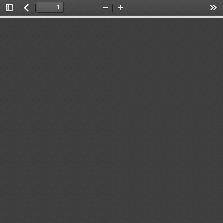
Toggle
返
Zoom
Zoom
Too
Sidebar
回
Out
In