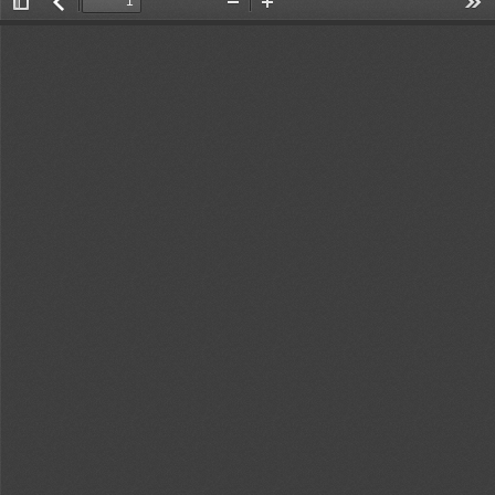
Toggle
返
Zoom
Zoom
Too
Sidebar
回
Out
In