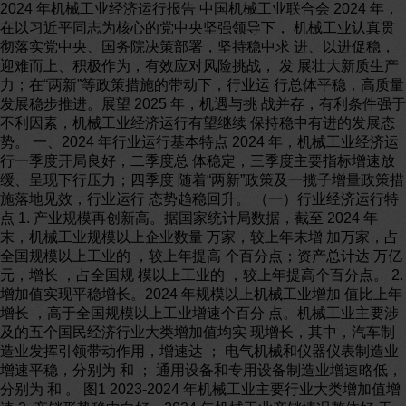
2024 年机械工业经济运行报告 中国机械工业联合会 2024 年，在以习近平同志为核心的党中央坚强领导下， 机械工业认真贯彻落实党中央、国务院决策部署，坚持稳中求 进、以进促稳，迎难而上、积极作为，有效应对风险挑战， 发 展壮大新质生产力；在“两新”等政策措施的带动下，行业运 行总体平稳，高质量发展稳步推进。展望 2025 年，机遇与挑 战并存，有利条件强于不利因素，机械工业经济运行有望继续 保持稳中有进的发展态势。 一、2024 年行业运行基本特点 2024 年，机械工业经济运行一季度开局良好，二季度总 体稳定，三季度主要指标增速放缓、呈现下行压力；四季度 随着“两新”政策及一揽子增量政策措施落地见效，行业运行 态势趋稳回升。 （一）行业经济运行特点 1. 产业规模再创新高。据国家统计局数据，截至 2024 年末，机械工业规模以上企业数量 万家，较上年末增 加万家，占全国规模以上工业的 ，较上年提高 个百分点；资产总计达 万亿元，增长 ，占全国规 模以上工业的 ，较上年提高个百分点。 2. 增加值实现平稳增长。2024 年规模以上机械工业增加 值比上年增长 ，高于全国规模以上工业增速个百分 点。机械工业主要涉及的五个国民经济行业大类增加值均实 现增长，其中，汽车制造业发挥引领带动作用，增速达 ； 电气机械和仪器仪表制造业增速平稳，分别为 和 ； 通用设备和专用设备制造业增速略低，分别为 和 。 图1 2023-2024 年机械工业主要行业大类增加值增速 3. 产销形势稳中向好。2024 年机械工业产销情况整体好 于上年水平。重点监测的 122 种主要机械产品中，72 种产品 产量比上年增长，占比 59 ；50 种产品产量下降，占比 41 。 重点产品产销特点主要表现为：一是汽车产销创历史新高。 协会统计，全年汽车产销量分别完成 万辆和 万辆，连续16年位居全球第一，比上年分别增长 和 ； 其 中乘用车市场表现较好，商用车市场相对较弱，新能源汽 车继续保持高速增长。二是电工电器产品生产稳定向好。规 模以上发电机组产量 亿千瓦，比上年增长 ；太阳 能电池产量 亿千瓦，增长 。三是制造业回稳带动 加工装备稳定增长。规模以上金属切削机床产量 万台， 增长 ；金属成形机床产量16 万台，增长 。四是工 程机械结束连续三年下行态势实现筑底回暖。协会统计的 12种重点产品销量合计增长 ，其中半数产品销量增长， 挖掘机销量增长 。 4. 投资增速回落趋稳。2024 年机械工业固定资产投资增 速总体呈放缓走势。一季度增速为 ，上半年为 ， 前三季度为 ，10 月份降至 低点后趋稳回升，全年 增速为 ，高于全社会投资增速个百分点，但低于全国 工业（ ）和制造业（ ）投资增速。机械工业主要涉 及的五个国民经济行业大类固定资产投资表现分化，通用设 备、专用设备、汽车制造业分别增长 、 、 ， 电气机 械、仪器仪表制造业分别下降 、 。 图2 2024 年机械工业主要行业大类固定资产投资情况 5. 对外贸易稳中有进。2024 年机械工业顶住多重压力， 货物贸易进出口总额、出口额、贸易顺差均实现较快增长。据 海关统计数据汇总，2024 年机械工业货物贸易进出口总额连续 第四年超过一万亿美元达 万亿美元，比上年增长 ，占全国货物贸易的19 。其中，进口额亿美元， 下 降 ，占全国货物贸易的 ；出口额 亿美 元，增长 11 ，占全国货物贸易的 。实现贸易顺差 亿美元，增长 ，占全国货物贸易顺差的 。 6. 经济运行总体景气。协会统计的机械工业景气指数涵 盖生产、行业、投资、外贸、经济效益、价格等多个维度， 综合反映机械工业经济运行情况。2024 年机械工业景气指数 呈前高后稳的态势，年初指数较高，上半年逐月回落趋稳， 三季度再次小幅回落，四季度有所回升，年底景气指数为 。除年初较高外，各月景气指数均在 102—104 区间运 行，总体低于 2023 年水平，但仍位于景气区间。六个二级 指数四高两低，产品指数、行业指数、投资指数、外贸指数 高于临界值；经效指数、价格指数低于临界值。 （二）运行中的主要问题 1. 需求不足，订货形势依然偏弱。市场需求总体趋弱， 2024 年 5 月至 9 月制造业PMI 指数持续处于临界值之下。12 月份制造业 PMI ；其中，新出口订单指数 、在 手订单指数 ，仍处于临界值之下的较低水平。 2. 价格持续下行，盈利压力加大。2024 年，受有效需求 不足、价格持续下降、上年基数较高等多重因素影响，机械 工业效益指标承受较大压力。全年规模以上机械工业实现营 业收入比上年增长 ，增速较规模以上工业低 个百分 点；实现利润总额下降 ，降幅比规模以上工业深个百 分点。营业收入利润率为 ，比上年下滑个百分点， 较规 模以上工业低 个百分点。 3. 账款回收难问题延续。近年来，机械工业应收账款持 续快速增长，总量规模大、回收期长成为影响企业资金周转 和生产经营的突出问题。2024 年末，规模以上机械工业应收 账款总额比上年末增长 ，应收账款平均回收期为 天，高于规模以上工业 天。 4. 外贸市场不确定因素增多。受全球供应链修复形成贸 易挤压，发达经济体复苏放缓，贸易保护主义、地缘政治冲 突不断加剧等多重因素影响，机械工业外需市场压力持续。 一是部分前几年出口快速增长的产品明显放缓或下滑，拖拉 机、挖掘机、锂离子电池、光伏产品出口金额均下降。二是 越来越多的机械产品成为国际贸易争端的目标。2024 年，美 国宣布对中国电动汽车（从25 升至 100 ）、电动汽车锂离子 电池（从 升至25 ）、电池零部件（从 升至25 ）、太阳 能电池（从25 升至50 ）、船岸起重机（从0 升至25 ） 等产 品加征关税；欧盟宣布对从中国进口的电动汽车加征最高 的额外关税，对高空作业平台征收最高 的临时倾 销税；欧委会部分国家对中国风力涡轮机供应商开展调查； 俄罗斯再次上调进口设备回收费，进口汽车及挂车设备 的回收费平均涨幅80 ，未来还将逐年提高10 —20 。三是 美国新一届领导人上台及其后续执政政策的变化，可能会给 机械工业的发展环境和对外贸易带来更大的风险挑战和不 确 定性。 二、主要分行业运行情况 （一）汽车产销、出口创新高，新能源与自主品牌齐发 力 2024 年我国汽车产销量、出口量均创历史新高。乘用车 市场稳健增长，商用车市场整体需求不足，行业转型压力较 大。协会统计数据显示，2024 年，全国汽车产销分别完成 万辆和万辆，比上年分别增长 和 ， 产销量连续 16 年稳居全球第一。其中，新能源汽车产销分 别完成 万辆和 万辆，首次突破千万辆大关， 分别增长 和 。 行业运行亮点具体表现为：一是“两新”政策持续发力， 激发 汽车市场消费活力。2024 年，全国汽车报废和置换更新超过 650 万辆；新能源乘用车国内市场渗透率从 6 月开始连 续7个月超过50 。二是出口市场表现强劲。2024年汽车出 口持续增长，全年出口量达到 万辆，比上年增长 ， 出口成为拉动整体销量的重要力量。三是自主品牌乘用车表 现出色，为稳住汽车消费基本盘发挥积极作用。2024 年，我国 乘用车产销分别完成 万辆和 万辆，分别增 长 和 。其中，中国品牌乘用车销量占有率为 ， 较上年上升 个百分点。自主品牌市场份额的提升，得益于 其在技术创新、产品质量、品牌建设等方面的不断努力。一 方面自主品牌通过加大研发投入，推出一系列具有竞争力的 产品，满足了消费者对汽车的多样化需求；另一方面自主品 牌更加注重品牌建设，通过提升形象、加强宣传等方式， 提高了品牌知名度和美誉度。 （二）能源转型加速，清洁能源建设成效显著 2024 年我国电力需求稳步提升，可再生能源快速发展。 国家能源局数据显示，截至 2024 年底，全国累计发电装机 容量约亿千瓦，比上年末增长 。其中，并网太阳 能发电装机容量约 亿千瓦，增长 ；并网风电装机 容量约 亿千瓦，增长 。 行业发展主要特点表现为：一是绿色转型步伐持续加快。 2024 年，我国风电和太阳能发电合计新增装机 亿千瓦， 占新增发电装机总容量的比重达到 。至2024年底，以 风电、太阳能发电为主的新能源发电装机规模达到 亿 千瓦，首次超过火电装机规模。二是电力投资保持两位数增 长。作为经济稳增长的重要领域，2024 年我国电力投资规模 实现较快增长，叠加新能源产业的发展，电气设备行业整体 依旧维持高景气度。国家能源局数据显示，2024 年我国电源 工程投资比上年增长 ，电网工程投资增长 。三 是新型储能发展迅速。截至 2024 年底全国已建成投运新型 储能项目累计装机规模达 7376 万千瓦/ 亿千瓦时，约为“十 三五”末的20倍，较2023年底增长超过130 。从单站装机规模 看，新型储能电站逐步呈现集中式、大型化趋势。截至 2024 年底，10 万千瓦及以上项目装机占比 ，较 2023 年提高约 10 个百分点。从储能时长看，4 小时及以上 新型储能电站项目逐步增加，装机占比 ，较2023年底 提高约 3 个百分点。 （三）技术突破与绿色发展引领石化装备行业效益稳步 增长 2024 年，我国石油和化工装备产业聚焦创新驱动、产业 升级、绿色发展等，加快自主研发步伐，锻造出一大批石化 重器，突破并掌握了多项核心先进技术，为石化行业可持续、 高质 量发展提供了有力的装备支撑。 行业发展主要特点表现为：一是行业经济运行基本稳定。 石 化通用设备行业营业收入、利润总额连续四年保持增长， 显 示出行业整体运行的基本稳定。二是行业投资有所分化。国家 统计局数据显示，2024 年，石油和天然气开采业固定资 产投资 增速由上年增长 转为下降 ；化学原料和化 学制品制造 业投资增长 ，增速较上年回落 个百分点； 石油、煤炭及 其他燃料加工业投资增速由上年下降转为增长 。三是重大技术装备实现新突破。2024 年我国自研地 震勘探装备实现突破，并相继在多个海域实现规模化应用， 标志着我国海上油气勘探开发迈入高精度探测新时代；“海 基二号”和“海葵一号”的投用，大幅降低工程建设和生产成 本，带动中国高端海洋装备高速发展。同时，油气勘探开发 与新能源加快融合，持续推动生产用能清洁替代、新能源规 模化利用，为油气上游高质量发展“增绿添新”。 （四）机床市场需求回暖，出口向好与市场竞争加剧并 存 国家统计局数据显示，2024 年我国规模以上金属切削机 床产量 万台，比上年增长 ；金属成形机床产量 万台，增长 。 行业运行呈现以下特点：一是行业市场需求回暖，订单 总量保持增长。随着政策有效落地，机床工具行业主机产品 产 需两端都呈现增长。协会重点联系企业数据显示，金属切 削机 床和金属成形机床的新增订单、在手订单都表现为增长。 二是出 口增长，进口继续下降。在全球制造业向高端化、智 能化、绿 色化方向发展，新兴经济体工业化进程加速，终端 客户供应链 策略调整等多重因素叠加的环境下，众多行业企 业积极融入全 球化产业链和供应链。海关数据显示，2024 年机床工具行业出口 额亿美元，比上年增长 ；其中： 金属加工机床出口额 亿美元，增长 ；金属成型机 床出口额 亿美元，增长 .三是市场竞争加剧，利 润空 间持续收窄。虽然机床工具高端产品需求保持增长态势， 但传统 用户领域的有效需求不足，叠加中低端产品同质化严重，“内 卷式竞争”加剧，利润空间被进一步压缩。 （五）重型机械行业转型加速，外贸规模创新高 2024 年，重型机械市场需求呈现分化态势。一方面，受 宏 观经济下行压力影响，部分传统领域如冶金机械需求下滑； 另一方 面，矿山机械增长较好，有色金属矿的开采需求增加， 拉动了矿 山机械产品需求增长。 行业运行主要特点：一是行业加速转型。我国矿业向“集 约”“绿色”“高效”转变，智能化是必由之路。矿山机械企业持续推 进产品研发，不断优化矿山机械产业核心技术，陆续推出适应 不同环境和场景的矿山机械产品，行业加速数字化、智能化转 型发展。二是投资前景向好。2024，采矿业固定资产投资比 上年增长 ，其中煤炭开采和洗选业、有色金属矿采选业、 黑色金属矿采选业、非金属矿采选业的固定资产投资增速分 别增长 、 、 、 。三是出口市场不断扩大。 2024 年，国产重型机械企业在技术创新、产品质量和服务水平 等方面不断提升，深获海外客户的广泛认可，逐步建立起全球 品牌影响力。海关数据显示，2024 年重型机械行业实现进出 口总额 亿美元，比上年增长 。其中，出口额 亿美元，增长 。主要产品中， 矿山专用设备出口 亿美元，增长 ；起重机出口 亿美元，增长 ；装卸桥出口 亿美元，增长 ； 输送机械出口 亿美元，增长 。 （六）工程机械内需市场改善，电动化趋势起步 经历市场低迷后，2024 年工程机械行业运行表现出筑底 回暖。国家统计局数据显示，规模以上挖掘机产量为 万台，比上年增长 。协会数据显示，2024 年 12 种工 程机械产品合计销量增长 ，其中挖掘机、装载机销量均 由上年下降转为增长。 行业运行特点表现为：一是市场表现分化。一方面国内 需求改善，海外市场增速放缓。以挖掘机为例，得益于国内 基础设施建设的持续投入，以及存量设备更新动能，2024 年国 内挖掘机销量比上年增长 ，而出口量下降 。另一方面产 品分化明显。2024 年挖掘机、装载机市场迎来转机， 销量由负 转正；而受市场需求不足，与房地产行业深度绑定的塔机和起 重机，行业由增量市场转变为存量市场，大批量的老旧设备无 法出清。二是电动工程机械增长显著。2024 年， 工程机械新能 源产业发展迅猛，产品渗透率持续上扬，以电动装载机、叉车、 升降工作平台等为代表的电动工程机械增长显著。协会数据显 示，2024 年电动装载机销量比上年增长 240 ，渗透率超过了 10 。同时，电动搅拌车市场渗透率超 过 50 ，高空作业机械电动化市场渗透率90 以上。在全球 工程机械电动化率尚处于初期的背景下，国内主机厂凭借在 电动化领域的先发优势，有望在电动化浪潮中率先受益，抢 占 市场先机。三是产业出海呈现出积极变化。2024 年，尽管出 口增速有所放缓，但出口规模仍处于历史高位。海关数据显示， 2024 年工程机械行业出口额 亿美元，比上年增长 ， 贸易顺差达 亿美元。行业内企业已实现从单一营销链 到基于“研产供销服融”的全价值链“出海”，出海市场也正从东 南亚、南美、非洲、中东等地向欧美、日韩 等发达国家与地 区跃升，逐步抢占高端市场。 （七）农机行业运行低位改善 2024 年，我国农业机械行业在挑战中前行，整体呈现出 低位改善态势。从市场运行情况来看，尽管农机行业总体产 量较前一年有所下滑，但部分企业效益却逆势增长，行业格 局不断优化。 行业运行特点表现为：一是政策支持力度的加大为农机 行业的低位改善提供了有力保障。2024 年，国家进一步扩大 和提升了老旧农机的报废补贴政策，鼓励农民和农业生产经营 组织报废更新老旧农机，有效刺激市场活力，为行业低位改善 提供了保障。二是重大技术装备取得新突破。2024 年全球最大 600 马力混动拖拉机研制成功，打破了农机动力传动和液压电 控等关键核心技术瓶颈，同时将新能源汽车理念跨界融入农机 装备领域，推动传统农机向智能农机升级，助力农业从机械 化向智能化转型。三是多种农机产品出口实现快速增长。近 年来，我国农机企业不断提升产品的附加值，尤其是在东南 亚、南亚等地区市场竞争力进一步提升。2024 年收获、植保、 饲养等农机产品出口金额均实现两位数增长。 （八）机器人产量稳步上升，产业集聚进展显著 作为智能化升级的代表性产品，2024 年我国机器人行业 快速发展，各类产品生产形势良好、产量创新高，自主品牌 市 场表现突出。 行业运行特点表现为：一是机器人产业整体保持稳步上 升。国家统计局数据显示，受下游行业回暖带动，工业机器 人 整体稳中有进，规模以上产量达到 万套，比上年增 长 ，再创新高；同时，随着新兴应用场景的拓展，服 务机器人市场需求日益旺盛，全年产量 万套，增长 。二是机器人产业聚集发展。2024 年，我国机器人产 业在区域聚集、企业数量和技术发展等方面取得显著进展。 从区域分布来看，广东省成为全国最大的智能机器人产业聚 集区。此外，山东、江苏、浙江等沿海地区也聚集了大量机 器人制造企业，形成了良好的产业生态环境。三是技术实力 稳步增强。多元信息融合感知、人机自然交互等前沿技术不 断取得突破；减速器、控制器、伺服系统等关键部件日益完 善；焊接、喷涂等工业机器人，手术、物流等服务机器人， 整机性能和安全水平持续提升。 （九）内燃机市场需求分化 2024 年伴随政策累积效应持续显现，各地及企业促销活 动持续发力，终端市场拉动，叠加企业年底冲刺，推动销量 持续回升向好。协会数据显示，2024 全年内燃机销量比上年 增长 。 行业运行特点表现为：一是市场需求结构分化。由于能 源结构转型带来的不利影响在加深，传统能源市场空间受到 挤压。终端方面，乘用车市场表现持续走强，商用车市场表 现 相对疲弱，工程机械销量形势依然较为严峻。协会数据显示， 2024 年商用车用与工程机械用内燃机销量分别比上年下降 和 ；二是竞争格局变化。一方面，传统内燃机企业 不断加大研发投入，提升产品性能和质量，拓展市场份 额，部 分企业通过技术创新和多元化布局稳固市场地位；另 一方面， 新进入者和跨界企业带来新的技术和商业模式，加 剧竞争。如比亚迪等新能源汽车企业涉足混合动力领域，与 传 统内燃机企业在相关市场形成竞争；博世成立商用车集团， 研发 用于卡车和工程车辆的氢内燃机；吉利与雷诺成立合资 公司, 改进内燃机效率,推动车辆电气化。 三、行业发展中的亮点 2024 年机械工业坚持科技创新和绿色发展，加快培育新 动能新优势，积极推进高端化、智能化、绿色化、融合化发 展，行业高质量发展和转型升级亮点纷呈。 （一）科技创新推动产业基础提升 一是创新能力稳步提升。2024 年新批准建设行业创新平 台 33 家，累计挂牌运行和批准建设的行业创新平台已达 290 家，完成 400 余项技术装备鉴定，行业科技奖授奖项目达 430 项。二是质量标准不断增强。机械工业聚焦“产业基础高级 化、产业链现代化”攻坚战，持续加快构建推动行业高质量 发展的质量标准体系，2024 年新增行业质检机构 4 家、总数达 257 家，完成各类实验室评审 200 多家次，完成 1227 项 行业标准制修订，推进标准国际化项目 313 项。三是产业链 供应链韧性和安全水平持续提升。机械工业聚焦产业链供应 链的关键环节和短板弱项，加快推进关键核心技术和设备的 自主研发，着力提升产业链供应链韧性和安全水平，基础领 域 自主研发成果不断涌现。如全球首台 25 兆瓦级风电主轴轴 承和齿轮箱轴承、全球最大打桩船主油缸等成功下线，世界 首台 500 兆瓦冲击式水电机组配水环管、球阀铸钢件完工 交付，高铁、核电装备用高性能紧固件开发及产业化填补国 内空白，无级变速、动力换挡技术及产品取得突破并产业化 应用，自主知识产权核电站应急柴油发电机组“核柴一号” 正 式发布，核级气动止回阀、百万千瓦以上核电机组用大容量 发电机断路器研制成功，1000 千瓦级民用涡轴发动机取得型 号合格证等。 （二）绿色低碳转型成效显著 一是新能源汽车继续高歌猛进。2024 年新能源汽车产销 量突破 1200 万辆，分别达到 万辆和 万辆， 连续10年居全球首位，比上年分别增长 和 ，新 能源汽车新车销量占汽车新车总销量的比重达 ，比上 年提高 个百分点。二是清洁能源装备快速发展，助推我 国能源绿色低碳转型和新型能源体系建设。2024 年发电机组 产量中，风电机组产量占比超过一半；2024 年全国可再生能 源发电新增装机 亿千瓦，比上年增长23 ，占电力新增 装机的 86 ，其中风电新增 亿千瓦，太阳能发电新增 亿 千瓦。三是传统产业绿色转型步伐加快，先进绿色智能产品 持续研制应用。农业机械中，新能源拖拉机、智能化拖拉 机、高自动化联合收割机等产品应用步伐显著加快，无人驾 驶农机、无人植保机、无人插秧机、无人联合收割机等智能 装备不断涌现；工程机械中，装载机、搅拌车、矿用卡车、 高空作业平台等产品电动化替代趋势强劲，如电动装载机 2024年销量增长倍、渗透率达 ，部分地区渗透率 超过 6 成。 （三）数转智改激发产业新动能 一是智能工厂竞相涌现。2024 年 80 多家机械企业入选 我国首批卓越级智能工厂项目名单；6 座机械企业智能工厂 入选全球“灯塔”工厂，机械工业累计入选数量达 24 座， 占我国“灯塔”工厂总量的 30 ；规上企业数字化研发设计 工具普及率超过 80 ，示范工厂研制周期平均缩短近 30 。 二是智能制造装备快速发展。2024 年规模以上工业机器人产 量达万套，比上年增长 ，再创新高。三是智能网 联汽车蓬勃发展。人工智能、大数据、5G 通信等新技术的应 用加速了汽车的智能化发展，技术创新和应用场景不断丰富， 智 能辅助驾驶、人机交互技术、智慧灯光系统等技术快速进 步 并从高档车向大众用车普及，L2 级辅助驾驶乘用车渗透率 显 著提升。 （四）重大技术装备取得新突破 机械工业积极推进协同创新、开展联合攻关，一批重大 技术装备实现新突破。自主研制的 300 兆瓦级F 级重型燃气轮 机取得里程碑进展，先后完成样机总装下线、点火、满负荷试 验，突破了 90 余项关键技术，是我国自主研制的功率最大、 技术等级最高的燃气轮机。拥有完全自主知识产权的全球最大 26 兆瓦级海上风力发电机组下线，机组的发电机、叶片、轴承、 电控系统等关键部套技术均达到了世界领先水平。16 米以上超 大直径盾构机“山河号”“江海号”接连下 线应用，标志着我国在 16 米级超大直径盾构机研制和应用 领域实现新跨越，已形成超大直径盾构机全产业链产业化发 展能力。防城港“华龙一号”示范工程全面建成，带动上下 游 5400 多家核电设备企业实现 400 多项关键设备自主化， 有力促进我国核电产业链韧性和实力的提升。全球最大 600 马力混动拖拉机研制成功，推动传统农机向智能农机升级， 助力农业从机械化向智能化转型。全球最大单套年产 100 万 吨丙烷脱氢项目投产，实现了反应器特阀、产品气压缩机、50 兆瓦 正压防爆电机、169 兆瓦空气加热炉、轴流泵等多项设备创新。 （五）外贸出口结构继续优化 2024 年我国机械工业外贸出口再创新高，外贸增长动能、 贸易结构等方面继续优化。一是多元共进的外贸市场新格局 进 一步巩固。2024 年机械工业对“一带一路”共建国出口额 比上年增长 14 ，占机械工业出口总额的 ，比重较上 年提高 个百分点；对东盟、非洲、拉丁美洲出口额分别 增长 、 、 ，增速均明显快于机械工业总体水 平。二是主机、整机类产品出口保持较好增长态势，通用机