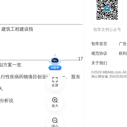
智库文档公众号
智库首页
广告
规范协议
权利
关于我们
©2026 MBAlib.com, All 
闽公网安备 350203020
全屏
放大
缩小