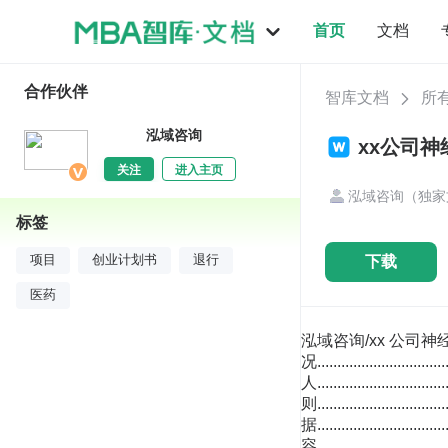
首页
文档
合作伙伴
智库文档
所
泓域咨询
xx公司神
关注
进入主页
泓域咨询（独家
标签
下载
项目
创业计划书
退行
医药
泓域咨询/xx 公司神经退行性疾病药物项目创业计划书 目录 第一章 项目概况....................................................................................................6 一、 项目名称及投资人...........................................................................................6 二、 编制原则...........................................................................................................6 三、 编制依据...........................................................................................................7 四、 编制范围及内容...............................................................................................7 五、 项目建设背景...................................................................................................7 六、 结论分析...........................................................................................................7 主要经济指标一览表................................................................................................9 第二章 建筑工程技术方案..................................................................................12 一、 项目工程设计总体要求.................................................................................12 二、 建设方案.........................................................................................................13 三、 建筑工程建设指标.........................................................................................14 建筑工程投资一览表..............................................................................................14 四、 项目选址原则.................................................................................................15 五、 项目选址综合评价.........................................................................................16 第三章 建设内容与产品方案..............................................................................17 一、 建设规模及主要建设内容.............................................................................17 二、 产品规划方案及生产纲领.............................................................................17 产品规划方案一览表..............................................................................................17 第四章 法人治理..................................................................................................19 泓域咨询/xx 公司神经退行性疾病药物项目创业计划书 一、 股东权利及义务.............................................................................................19 二、 董事.................................................................................................................21 三、 高级管理人员.................................................................................................25 四、 监事.................................................................................................................27 第五章 SWOT 分析说明.....................................................................................29 一、 优势分析（S） ...............................................................................