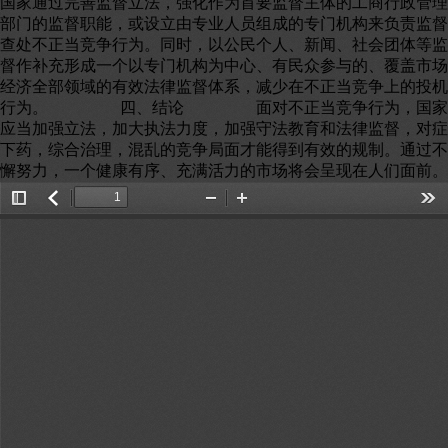
Toggle
返
Zoom
Zoom
Too
Sidebar
回
Out
In