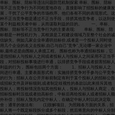
串标、围标、陪标等违法问题防范机制探索 串标、围标、陪标等不正当竞争行为不同程度地存在，直接影响了招投标的健康发展，干扰了公平竞争的市场秩序。他们各有不同的表现形式。这种不正当竞争都是通过不正当手段，排挤其他竞争者，以达到使某个利益相关者中标，从而谋取利益的目的。 一、串标、围标、陪标等不正当竞争行为的主要表现: 串标、围标、陪标都是一种投机行为，其根源是工程建设领域乃至整个社会的诚信缺失。例如几家企业串通哄抬标价,或者是一个投标人同时使用几个企业的名义去投标,自己与自己"竞争",无论哪一家企业中标,最终还是由围标人承揽工程。 围标也称为串通招标投标，它是指招标人与投标人之间或者投标人与投标人之间采用不正当手段，对招标投标事项进行串通，以排挤竞争手段或者损害招标人利益的行为， 围标包括两个方面： 1、招标人与投标人之间进行串通。主要表面形式有：实施排挤竞争对手参与公平竞争的行为：招标人在公开开标前制定有利于某个投标人的招标公告或招标文件及评标细则,或者制定歧视性的条款以此来排斥其他投标人；将投标情况告知其他投标人，投标人与招标人商定，在招标投标时压低或者抬高标价，中标后再给投标人或者招标人额外补偿；招标人预先内定中标人，在确定中标人时以此决定取舍；通常的做法有: (1)肢解项目。为照顾各方面的关系，招标人将一个既定标段拆分成多个标段，然后将意向的中标人分别安排在不同的标段，同时商定由中标人支付其他投标人一定数额的补偿费用，让各方利益均沾。把招投标变成了各方瓜分利益的工具。 (2)明招暗定。投标人与招标人相互串通，事先内定中标单位，然后通过场外交易，获取中标。随着招投标工作的逐渐规范，组成评标专家多采取随机抽样的方式，使大家在事前都不知道评标专家的组成。而一些投标人仍然想尽办法做建设单位的工作，以期能够中标。 (3)低中高算。由于当前低价中标制比较流行，一些工程招投标中，投标人与招标人采取欺诈的方式，用大大低于成本价的低价中标，将其他不明真相的投标人排除在外。然后在施工中采取变更工程量、多算工程量或材料人工费等手段提高决算价格获利。 (4)违法分包。招标单位与投标人私下事先约定将利润较大的部分收回另行分包，并以此作为投标的门槛。投标人为顺利中标，不得不同意招投单位的无理要求。一些有资质的投标人中标后，违法将工程转包给其他施工单位，从中牟利。而分包工程常常未经过正常的招投标程序，从而给违法犯罪活动大开方便之门。 2、投标人之间进行串通。主要表面形式有：投标人之间相互约定，一致抬高或者压低投标报价；投标人之间相互约定，在投标项目中轮流以高价或低价中标；先进行内部协调，内定中标人，然后再参加投标；投标人之间借资质投标、相互交叉陪标等多种形式，分别有资格审查前串标和资格审查后串标，隐蔽性很强，危害性较大。投标人之间进行串通主要表现形式在以下几个方面: (1)、非法挂靠。一些下属公司、挂靠公司、无资质的公司通过不正当手段疏通关系，然后挂靠大的施工单位获取资质后承揽工程业务。而一些有资质的施工单位为收取管理费或分得一定的工程量，以分包、联营、项目经营等方式将资质借与他人获利。如此形成了中标的大公司是有资质的、合格的。而真正施工的单位是不合格的，在施工管理、技术、人员和监督上都存在不足，就很难保证施工的质量、安全和进度。在招投标环节。这种情况通常有三种：第一种为没有资质的企业、组织或个人为获取中标资格所实施的资质借入行为；第二种为低资质的企业为获取中标资格所实施的借入高级别资质行为；第三种同等资质的企业为获取中标资格所实施的资质借入行为。 另一方面是在在施工环节，以中标企业的名义继续施工，这种情况比较复杂。在国家明令禁止转包和非法分包后，建筑市场的逐步完善，中标企业为了规避国家法律法规的市场监管往往以劳务合作的形式，允许其他企业、组织或个人以自己的名义在中标标段从事工程施工和项目经营，具有一定的隐蔽性和投机性，而且查处方面在法律法规和制度上存在一定缺陷。 (2)多头挂靠。一家施工单位挂靠数家有资质的施工企业参加投标，通过编制不同的投标方案围标，从而将其他投标人排挤出局。在有的工程招投标中，甚至所有的投标人均为一家挂靠，严重被坏了建设市场的公平竞争。 (3)故意废标。废标可能有多种原因，一是招标文件提出的要求太苛刻，技术参数要求太高，投标人方面达不到；二是投标人不想做该工程；三是给朋友陪标，多给朋友一个中标的机会，当然这个机会也不是白给的。 （4）共同围标。投标人互相配合，轮流中标，甚至出现一些只投标不想中标的所"投标经济人"。目前投标不中标的情况司空见惯，一些企业、组织或个人则利用这一特点，实施投机行为，给予或收受一定的利益租借资质，进行陪标、串标、围标。 二、产生这些现象的原因分析 工程招投标环节产生上述问题的原因是多方面的，表面上是违规操作、无序竞争，实质是利益驱动，根源在于体制不健全、市场不规范、管理监督不到位。归纳起来主要有以下几个方面的原因： 1、体制不健全，市场发育不完善。我国建筑市场的发展和形成较晚，市场机制的发育尚不完善，政府的行政行为较多较强，而行业协会的管理职能太弱,招标代理中介机构素质较差，远不能适应市场机制的要求。国家的大多数投资项目至今仍然沿袭着计划经济时期高度集中、高度垄断的"四位一体"（投资、建设、管理、使用）投资体制，招投标工作基本上也是实行"谁建设，谁负责"。有关部门负责人在建设项目里面，既是行政长官，又是企业领导，既是实施者，又是管理者，这种"四位一体"的运行机制极易诱发"腐败工程"。 2、当前招投标工作多为建设单位自行负责，由于缺乏专业水平和管理经验，再加上各单位又根据各自需要刻意规避、曲解招投标有关规定，致使招投标工作处于不规范状态。有的建设单位对投标人提出过高的资质要求，使得一些不符合资质要求的投标人不得不采用借用资质的办法参与投标。目前建设市场竞争激烈，部分施工单位在投标竞争中逐步处于劣势地位，靠出借资质、接受挂靠等方式来获取非法利益。在市场上出现少数所谓"投标经济人"，专门通过资质经营获取利益，形成了一个事实上的资质出让市场，自然而然形成围标、串标、陪标等不正当竞争行为。 3、建筑行业良莠不齐、竞争激烈。前些年，由于国家基本建设投资规模较大，拉动了建筑企业的迅猛发展，建筑企业遍地开花，而现在建筑市场僧多粥少，供求矛盾十分突出。特别是一些技术水平低、资质差的建筑企业，为了能与其他的好企业抗衡，更是直接采取金钱铺路、贿赂开道等手段承揽工程。那些质量高的建筑企业在靠正当竞争无法取胜的情况下，也不得不竞相仿效。于是技术竞争、质量竞争、信誉竞争就变成了贿赂竞争，工程招投标也变成了金钱招投标。 4、部分施工单位为了追求更大的经济利益，不顾自身实际，超能力承接工程，中标后以违法分包、转包工程。部分企业为了中标恶意压价抢标后，用大大低于成本价的低价中标，试图在项目实施阶段通过分包、转包收取管理费来转嫁风险，或者在施工中采取变更工程量、多算工程量或材料人工费等手段提高决算价格获利，从而达到实现最大赢利的目的。 5、招投标工作透明度不够。招投标工作总的要求是公开进行，但由于对一些具体的方法和程序目前缺还乏明确具体的规定，让不法分子有空子可专。一些单位和个人为了自己的利益，有意将本应公开的事项不公开，该严格把关的不严格把关，进行暗箱操作、私下交易。部分施工单位为了提高中标价格，在开标前串通形成价格联盟等形式，试图实现高价中标的企图。由于串标、围标一般较为隐蔽，无形中助长了少数投标人的嚣张气焰 6、监督不到位，"不良记录"清出市场制度尚未完全建立，对交易主体违规行为处罚力度不大。从业单位和人员信用评价体系不完善，对施工单位的市场管理还不够到位，对从业单位的业绩真实性、履约情况等还没有完备的管理体系和奖惩体系，对从业人员没有相应的评价体系，一些诚实守信的企业得不到奖励和表彰，一些从业单位和人员通过不诚信的手段获得了好处，没有受到相应处罚，使其一些不诚信违规行为的成本很低。 7、串标、围标、陪标这种投机行为之所以存在，整个社会诚信的缺失是其原因之一。由于大环境中的诚信问题，政府工程招标活动的不良、不法行为也就在所难免，串标、围标、陪标只是其一。作为围规行为另一方主体施工企业来说，内部管理落后，注重短期行为而不是长期效益，忽视诚信建设，加之对失信现象目前没有建立起有效的预防和惩戒体系，一些施工企业屡屡"闯红灯"也就不足为怪了。 8、招标方案存在漏洞，资质审查不严格，评标办法不能有效遏制串标等，都会导致围标串标的发生。如有些专业性较强的工程，投标人往往是一个系统的多家企业参加。他们虽然都是独立法人，但实际上由于行政体系问题彼此还存在某种关联，业务配合密切，人员相互熟悉。想要串标时，互相联系都十分方便。 三、目前针对串标、围标、陪标等不正当竞争行为的一些困惑 串标、围标、陪标等不法行为, 已经成为招投标管理工作中的新难点，它不仅扰乱了招投标市场的正常竞争秩序,而且还危害了中标后的履约和质量,极大的损害了招投标的整体形象,败坏了社会风气。但是目前针对串标、围标、陪标等不正当竞争行为的最大困惑就是认定困难。常见的串标是串标人通过借用数家投标人的名义投标，排斥其他投标人入围，无论哪家投标人中标，最终还是串标人中标。令管理部门机构无奈的是，许多时候只能从逻辑或表象上推测是围标串标，却无法有确凿证据进行认定。更可怕的是，串标、围标、陪标等不正当竞争行为的"形式"五花八门，"手段"越来越隐蔽，让人防不胜防。 常出现以下几种现象： 1、通过审查的多，投标的少。公告发布后，常有许多施工单位前来咨询，但报名或者申请资质审查的不多，有些施工单位资质审查通过了，且购买了招标文件，但却不投标；有的则在开标前退出。 2、投标文件雷同。投标文件多处雷同、施工方案如出一辙。目前的技术标大多从施工规范中照抄过来，只求面面具到，基本无针对性，但只要是经济标不相同，就无法认定串标。 3、故意制造无效投标或者废标。无效投标的发生有时并非投标人粗心所致，而是故意而为：或法人代表未签字，或投标文件份数不符，或报价漏项、重复计价等，只有一家或者少数几家作出了实质性响应。甚至多数投标人的技术参数和质量档次不是太高就是太低，只有其中一个符合招标人的实际需要。 从以上表现虽然可以推测其围标串标，但却拿不出证据证明，法律法规也没有认定标准。 四、我们针对串标、围标、陪标等不正当竞争行为所采取的对策 由于针对串标、围标、陪标等不正当竞争行为的认定困难，我们只能从制度上和招标的方式、方法上尽量严格规范招投标行为，尽量防范串标、围标、陪标行为： 1、提倡建设单位要带头诚信。进一步强化法制观念，依法严厉打击和惩治背信、失信者和腐败、不公正的制造者，维护政府诚信和社会公正，推动经济社会健康发展。在国家投资的项目中，项目法人应保证项目资金的及时到位，在招投标、合同谈判和合同履行中坚持公正公平的原则，做"两不拖欠"，切实履行自己的合同义务。 2、合理确定资格预审的资质标准和资格审查标准。各工程项目不得随意提高招标工程的投标申请人资质标准和业绩标准，只要符合资质允许承包工程范围和并具有相应业绩的，原则上应当允许投标。确需提高资质标准和业绩标准的，需报主管部门备案同意。资格预审的业绩、人员标准和企业的财务标准要按照招标工程的规模和技术特点合理确定，业绩标准原则上不得超过该招标合同工程规模。人员的职称、业绩标准以及企业财务要求应具有市场普遍性，符合多数潜在投标人的实际情况，不得具有明显的倾向性。通过资格预审的投标申请人数量不设上限，鼓励充分竞争，尽可能扩大竞争范围，减少串标、围标行为发生的可能性。增加透明度，引导均衡竞争。参与的供投标人多了，一旦有一个以上投标人不参与，串标就难以形成。 3、投标申报的主要人员非本单位人员的一律按资质挂靠处理。资格预审申请书中的项目经理、法人授权委托人等管理人员必须是本单位人员，必要时在招标公告中就明确资格预审或者开标时必须出具相关人员的已经交纳过费用的养老保险手册、经过劳动部门签证的劳动合同等材料，否则一律按资质挂靠投标处理，不得通过资格预审。 4、重大项目投标保证金一律采用投标人基本帐户转帐方式。投标保证金必须从投标人注册地基本帐户转入招标人指定帐户，采取其他方式交纳投标保证金的投标人，招标人一律不得接受其投标，更不得开标。退还投标保证金时，应当退回原转出帐户。严禁在投标保证金退还过程中将现金支付给其它单位或任何个人。 5、采用施工合同履约担保和工程款支付担保的形式，约束合同双方的行为。所有单项合同在100万以上的项目都必须强制办理合同履约担保和工程款支付担保，担保书原件由招标办收押并监督双方的合同执行情况，待工程结束工程款付清后担保才能释放。为防止在单一因素评标法中出现恶意压价抢标的行为，我们又出台了差额担保的实施办法，以防止低价中标后的合同履约风险。 6、严厉打击弃标、串标、围标行为。对于中标后弃标的施工企业，招标人要依法没收其投标保证金，并给予相应的处罚。建立相应的失信惩戒和守信奖励制度。对失信行为采取教育、行政及经济处罚、法律制裁等方式，加大失信者失信成本，使失信者得不偿失。同时，对诚信行为给予鼓励，对诚信单位和个人提供优惠政策和便利条件，使其获得诚信收益。例如建立 "不良记录"清出市场制度。对投标人出现围标、串标、陪标、违法分包、转包、虚报工程造价、偷工减料及行贿等行为的，一经发现，一律记录存档，并按规定通报给有关部门或向社会公布。 7、增加招投标工作的透明度。进一步公开办事制度，最大限度增加工作透明度，杜绝暗箱操作。交易中心通过现场公示、张贴布告、网上发布等形式将招标公告、招标文件、工程量清单及所有标底编制、评分细则等全部公开。评标区域则采用严格的封闭式并屏蔽手机信号，除评委和招标办直接责任人外，任何人不得进入。其他纪律监督人员、审计人员和建设单位等可以在监控室观察评标室内的人员言行，有效避免了其他人员可能的对评标施加影响，所有评标过程均自动录音录像，以备复查。 8、设置合理限价。招标单位如果需要设置最高限价，应在招标文件中载明，并依据有关计价办法，结合市场状况，合理确定。在投标截止日三天以前，报市招标办备案后，予以公布并由投标人审核并签字认可。投标人根据企业自身情况、市场价格信息、招标人提供的招标文件等进行自主投标报价。 9、采用资格后审和合理低价中标。资格后审可以使投标人不了解其他竞争对手的情况，无法进行串标。但采用资格后审必须事先充分考虑好招标公告和招标文件的要求，对建设单位和代理单位的要求较高。串标的核心是中标价，防止串标最直接办法应该是合理低价中标。合理低评标价法是国际惯例，效果也非常显著。它抓住了招标的本质，大大简化定标原则，节约了财政资金。合理低评标价法并不会因为价格优先的原则而使投标人忽视投标方案的设计，而恰恰由于是合理低价中标，投标人会在投标书上更下功夫，千方百计优化施工方案，从而达到低价中标、优质施工、实现合理利润的目的。 目前我市在绿化招标中全面采用资格后审和合理低价中标后效果非常显著，公告发出后从原来采用资格预审加抽签的办法时上百家投标人一下就减少到现在的十几家单位。 10、完善评标机制。为加强评标环节的管理，除了招标办依法制订评标的规范程序外，推行了电子智能评标系统的应用，减少评标过程中的评委人为的因素。目前我们采用计算机评标系统后，能对所有经济标中的每个清单项目进行横向或者纵向的比对和计算，从而找出偏差较大的清单项目供评委重点审查。严格加强对评标专家的培训、考核，评标专家库实现微机建档，根据实际需要和考核情况及时对评标专家进行更换或补充，切实保证评标专家独立、公正的履行职责，切实保证评标的公正、公平。 11、通过一定的新技术杜绝串标、围标、陪标等不正当竞争行为。今年我市开始在交易中心的所有招标项目进入计算机网络管理系统（常州市建设工程招投标监督管理系统），每一个项目从进入市场开始就处于招标办的全程监控之下。采用计算机网络管理系统与以前的人工管理相比，可实现以下几方面的功能： （1）建立了建设施工企业诚信档案库，将所有施工单位的基本情况、人员、工程和获奖业绩等内容经过审核入库，每个施工单位对自己的业绩自行维护和申报，待通过市招标办审核后认可。企业档案库内容向全社会公开，接受全社会的监督。资格审查时一律以企业库中的业绩为准，即杜绝了暗箱操作又防止了资格审查时人为因素的干扰。 （2）计算机网络管理系统与网络连接，是一个开放的平台。所有施工单位都可以通过网上报名的方式参与投标，无论是建设单位、施工单位还是代理单位都不知道报名的具体情况，从起点开始就堵死了串标、围标、陪标等不正当竞争行为的源头。 （3）建设单位、代理和招标办监督人员的操作全部通过网络进行，所有填报的表格在打印出来后就是招标的规范文本。由于系统能记录每个人的操作情况并可追溯，在提高了工作效率的同时又明确了责任，同时也使得整个招标的流程完全规范化。 此外，健全配套法规 ，加大监管力度 ，增强惩治力度，建立公示制度，提高违规成本等手段，也都是杜绝串标、围标、陪标等不正当竞争行为中应当认真研究的方面。 通过实践我们认识到，整治串标、围标、陪标等不正当竞争行为应该是一项涉及全社会的系统工程，它需要建设、施工、中介、监管等多方面的配合，决不仅靠在招标这一个环节就能解决的。必须在制度上和技术上都要采取积极有效的措施，形成全社会齐抓共管的局面，才能营造一个公开、公平、公正的市场环境。 不正当竞争行为的成因及法律规制 根据《中华人民共和国反不正当竞争法》，“不正当竞争”即指经营者违反该法规定，损害其他经营者的合法权益，扰乱社会经济秩序的行为。具体而言，是经营者在市场交易中，违反自愿、平等、公正、诚实信用和公认的商业道德，违反有关法律法规的规定，损害其他经营者的合法权益，扰乱社会经济秩序的行为。它包括经营者的欺骗性市场交易、商业贿赂、虚假广告、侵犯商业秘密、降价排挤、搭售、不正当有奖销售、抵毁商誉、串通投标、限购排挤、及行政机关滥用行政权力限制竞争等行为。不正当竞争行为作为一种特殊侵权行为具有自己的特征：一是不正当竞争行为的主体是经营者和在某种意义上行政机关。一般来说，只有市场竞争行为的主体，才能成为不正当竞争行为的主体。但近年来一些地方政府和部门利用行政手段限制市场竞争，考虑到这类行为对市场公平竞争的严重危害性，《反不正当竞争法》也将行政机关滥用行政权力限制市场竞争的行为纳入了其中。二是不正当竞争行为是损害其他经营者合法权益、扰乱社会经济秩序的行为。这种行为客观上侵犯了所有同业竞争对手的公平交易权利和正常竞争秩序，损害社会一般消费者乃至整个社会公共利益。一般民事侵权行为所侵害的对象是特定的，数量有限。三是不正当竞争行为主观方面强调行为人明知实施这种不正当竞争行为会损害其他竞争者或一般消费者乃至社会公共利益，而希望或放任这种结果的发生。而一般民事侵权行为既有故意，也有过失，有的还要承担无过错责任，如产品质量责任等。 二、不正当竞争行为的成因 不正当竞争行为从表面上看是由于产品供大于求，经营者为在竞争中获胜而采取的行为。事实上，不正当竞争行为的出现不仅与经营者有关，而且与市场、政府及相关体制有关。只有认真地分析了不正当竞争行为的出现的原因，才能找到有效的规制办法。 在我国现有的市场经济环境下，不正当竞争行为的成因主要有以下几点： （一）受经济利益的驱动，竞争行为短期化 由于受利益的内在驱动，不法竞争者就选择短期化竞争行为，为谋求短期利益而牺牲长远利益。对个体而言，从不正当竞争往往更容易获得利益。因此，获取最大利润的冲动是不正当竞争行为产生的内在根源。 （二）市场机制不健全、市场体系不完善 经济发展迅速，可是许多市场行为规则严重滞后，这就在客观上为许多不正当竞争行为提供了便利条件。市场作用的充分发挥，离不开完善的市场体系、合理的市场结构、通畅的市场机制。 （三）市场引力与市场容量的矛盾加剧 初期市场引力巨大，诱使过多经营企业进入，而当期市场容量狭小导致市场供需失衡，这是导致竞争混乱的根本原因之一。 （四）许多竞争者缺乏正确的竞争意识 一部分经营者没能随经济发展而相应地提高道德素质和遵纪守法的观念，急功近利的心理带来公平竞争意识的缺失、商业道德的沦丧，在行为上引发了一系列消极后果。 （五）企业竞争观念落后 由于长期以来的计划经济模式，我国的企业、特别是国有企业的竞争观念十分落后，加之目前产业结构失衡，为数众多的企业在同一行业、层次、时间和地区过度竞争，从而引发不正当竞争行为。运用市场竞争本无固定之规定，各种竞争手段都可以带来机会和利益，这就要求经营者学会根据自身的实际结合客观环境的变化，灵活、巧妙地综合运用多种竞争手段开展竞争。 （六）法律规定不完善 现行法律过于规定原则，还停留在一种“宣言”或“纲领”的层次上，未能准确地规定，缺乏可操作性。各种法律法规中一些重要概念含义不一致，缺乏系统性和统一性，造成了理解上的混乱和困难。立法本身的滞后性也导致一定时期内“法律缺位”。 （七）执法不公 执法不公使得不正当竞争在部分地区、行业愈演愈烈。执法不公后果严重。首先，它构成对守法主体的不公。执法过程一旦偏离了公平、公正的轨道，就无法实现甚至背离立法的宗旨，势必导致守法主体心理失衡，进而成其所信赖的价值标准的扭曲，最终使守法主体不得不演化为违法主体。其次，它在地区、部门之间人为地筑起不合理的法律屏障，对身处其中的不同竞争主体来说，就会成为不正当竞争的重要诱因。 三、不正当竞争行为法律规制的完善 不正当竞争行为形成的原因是多方面的，因此，应当全方位的进行法律规制，以建立健康、有序的市场竞争机制。 （一）加强立法 1、要提高《反不正当竞争法》的地位。我国《反不正当竞争法》是“为保障社会主义市场经济健康发展，鼓励和保护公平竞争，制止不正当竞争行为，保护经营者和消费者的合法权益”的法律。要真正实现立法宗旨，就要赋予其相应的地位。在我国，《反不正当竞争法》是一般性法律，其地位与其立法宗旨是极不相称的。因此必须把反不正当竞争提高到足够的高度，将其上升为基本法律。 2、应增强《反不正当竞争法》可操作性。我国反不正当竞争法采取的是列举式立法例，明文规定了11种不正当竞争行为。而市场交易中新的不正当竞争行为层出不穷，随着市场的不断开放，不正当竞争行为的范围还将不断扩展。因此，应重新界定不正当竞争行为的概念，在采用列举法列举不正当竞争行为的各种表现形式的同时，用概括法明确规定关于“其它不正当竞争行为”的兜底条款，扩大其适用的范围，增强该法对市场竞争秩序的调控力度。 3、要进一步细化《反不正当竞争法》的规定。针对现有规定笼统化、原则化的特征，通过拓宽概念范围，使用更加科学化的表述，明确内涵和外延的方法，便于执法部门有一个切实可行的执法尺度，以便及时、准确、有力地制止不正当竞争行为，增强法律的确定性，避免不必要的偏差，避免因原则性与灵活性相冲突而产生的法律漏洞。 4、健全竞争法律体系。每一部法律都是国家整个法律体系中的有机组成部分，必然与相关联的其他法律间有密切的联系。《反不正当竞争法》与其他许多法律，特别是与以市场经济活动为其全部或一部分调整对象的法律之间，如《民法通则》、《商标法》、《专利法》、《产品质量法》、《消费者权益保护法》存在着密切的联系。由于各部法律立法有先后，目的有差异，相互之间难免产生矛盾，造成法律规制的中空地带。在完善我国反不正当竞争法律体系时，要注意法与法之间的相互补充、协调配套，形成以《反不正当竞争法》为龙头，《金融法》、《价格法》、《消费者权益保护法》等法律法规相配套，内容全面、结构严谨缜密的法律体系，综合发挥法律的调节作用，实现法律的整体效应。 （二）加大执法力度 加大对不正当竞