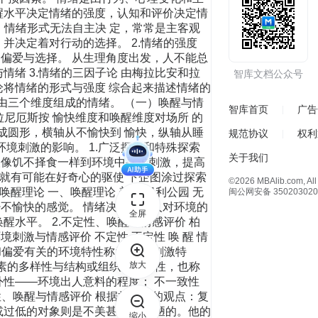
醒水平决定情绪的强度，认知和评价决定情
。情绪形式无法自主决 定，常常是主客观
并决定着对行动的选择。 2.情绪的强度
偏爱与选择。 从生理角度出发，人不能总
绪 3.情绪的三因子论 由梅拉比安和拉
智库文档公众号
子论将情绪的形式与强度 综合起来描述情绪的
价由三个维度组成的情绪。 （一）唤醒与情
智库首页
广告
尔和拉尼厄斯按 愉快维度和唤醒维度对场所 的
列成圆形，横轴从不愉快到 愉快，纵轴从睡
规范协议
权利
境刺激的影响。 1.广泛探索和特殊探索
关于我们
人像饥不择食一样到环境中寻求刺激，提高
，就有可能在好奇心的驱使 下企图涂过探索
©2026 MBAlib.com, All 
醒理论 一、唤醒理论 美国 佩利公园 无
闽公网安备 350203020
不愉快的感觉。 情绪决定着个人对环境的
全屏
水平。 2.不定性、唤醒与情感评价 柏
刺激与情感评价 不定性 不定性 唤 醒 情
索和偏爱有关的环境特性称为“对照刺激特
放大
要素的多样性与结构或组织的复杂性，也称
外性——环境出人意料的程度； 不一致性
性、唤醒与情感评价 根据柏莱恩的观点：复
或过低的对象则是不美甚至 是丑陋的。他的
缩小