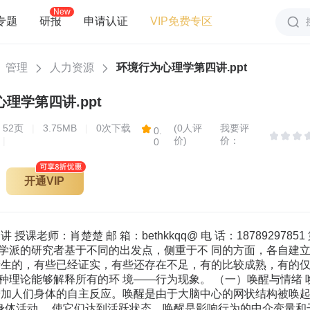
New
专题
研报
申请认证
VIP免费专区
管理
人力资源
环境行为心理学第四讲.ppt
理学第四讲.ppt
52
页
|
3.75MB
|
0次下载
(0人评
我要评
0.
|
价)
价：
0
开通VIP
 授课老师：肖楚楚 邮 箱：bethkkqq@ 电 话：18789297
学派的研究者基于不同的出发点，侧重于不 同的方面，各自建
产生的，有些已经证实，有些还存在不足，有的比较成熟，有的仅
种理论能够解释所有的环 境——行为现象。 （一）唤醒与情绪
增加人们身体的自主反应。唤醒是由于大脑中心的网状结构被唤起
种身体活动， 使它们达到活跃状态。唤醒是影响行为的中介变量和