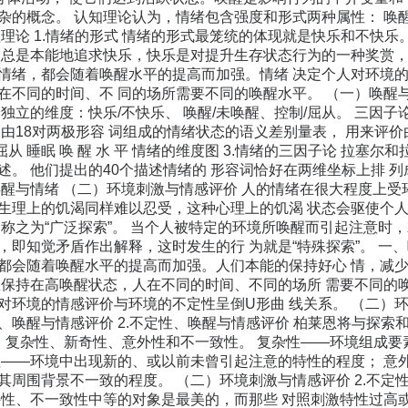
杂的概念。 认知理论认为，情绪包含强度和形式两种属性： 唤
醒理论 1.情绪的形式 情绪的形式最笼统的体现就是快乐和不快乐
人总是本能地追求快乐，快乐是对提升生存状态行为的一种奖赏， 
情绪，都会随着唤醒水平的提高而加强。情绪 决定个人对环境的
在不同的时间、不 同的场所需要不同的唤醒水平。 （一）唤醒与情
独立的维度：快乐/不快乐、 唤醒/未唤醒、控制/屈从。 三因
了由18对两极形容 词组成的情绪状态的语义差别量表， 用来评
屈从 睡眠 唤 醒 水 平 情绪的维度图 3.情绪的三因子论 拉塞
述。 他们提出的40个描述情绪的 形容词恰好在两维坐标上排 
唤醒与情绪 （二）环境刺激与情感评价 人的情绪在很大程度上受环
生理上的饥渴同样难以忍受，这种心理上的饥渴 状态会驱使个
为称之为“广泛探索”。 当个人被特定的环境所唤醒而引起注意时
即知觉矛盾作出解释，这时发生的行 为就是“特殊探索”。 一、唤
都会随着唤醒水平的提高而加强。人们本能的保持好心 情，减少
总保持在高唤醒状态，人在不同的时间、不同的场所 需要不同的唤醒
环境的情感评价与环境的不定性呈倒U形曲 线关系。 （二）环境
定性、唤醒与情感评价 2.不定性、唤醒与情感评价 柏莱恩将与探
： 复杂性、新奇性、意外性和不一致性。 复杂性——环境组成
性——环境中出现新的、或以前未曾引起注意的特性的程度； 意
其周围背景不一致的程度。 （二）环境刺激与情感评价 2.不定
外性、不一致性中等的对象是最美的，而那些 对照刺激特性过高