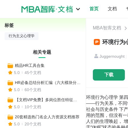
首页
文档
标签
MBA智库文档
行为主义心理学
环境行为心
相关专题
Juggernought
|
精品HR工具合集
5.0
45个文档
下载
HR必备总结分析汇编（六大模块分析技巧合集，各行业PPT总结模板）
5.0
60个文档
环境行为心理学 第四讲
【文档VIP免费】多岗位胜任特征模型，让你知人善任！
——行为关系，不同
5.0
10个文档
社会与历史条件 下
用的范围，但没有一
20套精选热门名企人力资源文档推荐
人们的生理唤起， 
5.0
20个文档
于“休眠”状态的各