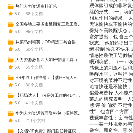
观体验组成的非常复
热门人力资源资料汇总
绪的形式。 一、唤
5.0
68个文档
相互作用的结果。 
全国各地主要省市延期复工及工资支付政策汇总
无论愉快或不愉快的
保持在高唤醒状态，
5.0
95个文档
塞尔提出，包 含三个
从菜鸟到精英，OD精选工具合集
状态。 他们还提出
绪 控制 快乐不快乐 
5.0
50个文档
情感性质做了近似描
人力资源必备四大加班管理工具（附28个加班典型纠纷解析）
眠到唤醒。 （一）
5.0
65个文档
感觉上的刺激不足和
唤醒水平，这种行 
HR年终工作神器：【减压+留人+评优+计划+考核+年会+年终奖+述职+调薪+总结】
对环境的某种不定性，
5.0
80个文档
论愉快还是不愉快，
偏爱与选择 人不能
【职场达人】HR高效工作的41个实用公式（案头必备）
莱恩的研究表明：人对
5.0
41个文档
感 评 价 偏爱 不
性”，包含四个方面
华为人力资源管理资料包（招聘甄选、员工培训、绩效考核、福利奖惩...）
视觉丰富性； 新奇
5.0
211个文档
——某一环境要素与
杂性、新奇性、意 
【文档VIP免费】部门胜任特征模型和能力素质词典大全