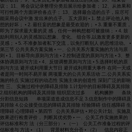
议； 11、将会议记录整理分类后展示给参加者； 12、从效果和
可行性两个方面评价各点子； 13、选择最合适的点子，应尽可
能采用会议中激 发出来的点子。 五大原则 • 1. 禁止评论他人构
想的好坏； • 2. 最狂妄的想象是最受欢迎的； • 3. 重量不重质，
即为了探求最大量的灵 感，任何一种构想都可被接纳； • 4. 鼓
励利用别人的灵感加以想象、变化、 组合等,以激发更多更新的
灵感； • 5. 不准参加者私下交流，以免打断别人 的思维活动。 •
第三节 公共关系方案实施 • 一、公共关系方案实施的方法与原
则 • 1、目标导向原则与方法 • 2.控制进度的原则与方法 • 3、整
体协调原则与方法 • 4、反馈调整原则与方法 • 5.选择时机的原
则与方法 避开或利用重大节日 避开或利用重大事件 在同一天或
者是同一时间不易开展 两项重大的公共关系活动 二.公共关系实
施的特点 实施过程的动态性 实施主体的创造性 深刻广泛的影响
性 三、 实施过程中的障碍及排除 1.计划中的目标障碍及其排除
2.组织机构的障碍及其排除 组织层次过多 机构臃肿 条块
分割信息短路 单项渠道造成信息不足 3.信息制作中的障碍及
其排除 4.公众接受信息的障碍及其排除 经验障碍 信任感障碍 生
理障碍 心理障碍 • 第四节 公共关系评估 • 对公关计划、实施及
效果进行检查评价， 判断其优劣势 • 一、公关工作实施效果的
评估标准和方 法（分三部分） • （一） 公关工作准备过程的评
估标准与 方法 • （1） 背景材料充分否 • （2） 信息内容正