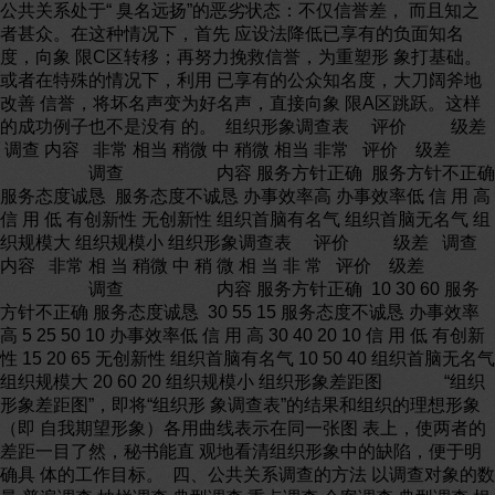
公共关系处于“ 臭名远扬”的恶劣状态：不仅信誉差， 而且知之
者甚众。在这种情况下，首先 应设法降低已享有的负面知名
度，向象 限C区转移；再努力挽救信誉，为重塑形 象打基础。
或者在特殊的情况下，利用 已享有的公众知名度，大刀阔斧地
改善 信誉，将坏名声变为好名声，直接向象 限A区跳跃。这样
的成功例子也不是没有 的。 组织形象调查表 评价 级差
调查 内容 非常 相当 稍微 中 稍微 相当 非常 评价 级差
调查 内容 服务方针正确 服务方针不正确
服务态度诚恳 服务态度不诚恳 办事效率高 办事效率低 信 用 高
信 用 低 有创新性 无创新性 组织首脑有名气 组织首脑无名气 组
织规模大 组织规模小 组织形象调查表 评价 级差 调查
内容 非常 相 当 稍微 中 稍 微 相 当 非 常 评价 级差
调查 内容 服务方针正确 10 30 60 服务
方针不正确 服务态度诚恳 30 55 15 服务态度不诚恳 办事效率
高 5 25 50 10 办事效率低 信 用 高 30 40 20 10 信 用 低 有创新
性 15 20 65 无创新性 组织首脑有名气 10 50 40 组织首脑无名气
组织规模大 20 60 20 组织规模小 组织形象差距图 “组织
形象差距图”，即将“组织形 象调查表”的结果和组织的理想形象
（即 自我期望形象）各用曲线表示在同一张图 表上，使两者的
差距一目了然，秘书能直 观地看清组织形象中的缺陷，便于明
确具 体的工作目标。 四、公共关系调查的方法 以调查对象的数