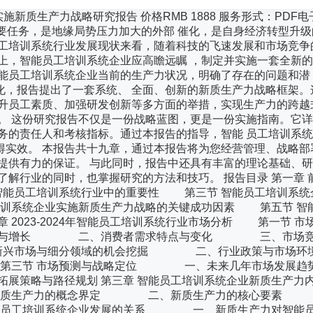
施新质生产力战略研究报告 价格RMB 1888 服务形式：PDF电
为首要任务，是地缘局势压力加大的外部 催化，是自身经济转型升
员工培训系统行业发展现状来看，随着科技的飞速发展和市场竞争
上，智能员工培训系统企业应高瞻远瞩 ，制定并实施一套全新
能员工培训系统企业当前的生产力状况，明确了存在的问题和潜
化，报告提出了一套系统、 全面、创新的新质生产力战略框架。
提升员工素质、加强研发创新等多方面的举措，实现生产力的跨越
。 这份研究报告不仅是一份战略蓝图，更是一份实施指南。它
务的责任人和考核指标。通过本报告的指导，智能 员工培训系
得实效。 本报告共十九章，通过本报告将为您经营管理、战略部
提供有力的保证。 与此同时，报告中还具有丰富的理论基础、
在了解行业的同时，也掌握研究的方法和技巧。 报告目录 第一
智能员工培训系统行业中的重要性 第三节 智能员工培训系统
训系统企业实施新质生产力战略的关键成功因素 第五节 智
 2023-2024年智能员工培训系统行业市场分析 第一节 市
模与增长 二、消费者需求特点与变化 三、市场竞
兴市场与细分领域的机会挖掘 二、行业政策与市场环
第三节 市场预测与战略定位 一、未来几年市场发展
与路径规划 第三章 智能员工培训系统企业新质生产力内
新质生产力的概念界定 二、新质生产力的核心要素
智能员工培训系统企业发展的关系 一、新质生产力对智能员