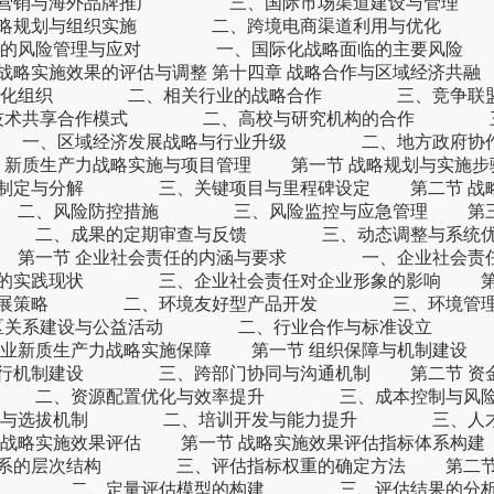
与海外品牌推广 三、国际市场渠道建设与管理 
战略规划与组织实施 二、跨境电商渠道利用与优化
化战略的风险管理与应对 一、国际化战略面临的主
实施效果的评估与调整 第十四章 战略合作与区域经济共
标准化组织 二、相关行业的战略合作 三、竞争联盟
技术共享合作模式 二、高校与研究机构的合作 
 一、区域经济发展战略与行业升级 二、地方政府协
 新质生产力战略实施与项目管理 第一节 战略规划与
定与分解 三、关键项目与里程碑设定 第二节 战略
、风险防控措施 三、风险监控与应急管理 第三
二、成果的定期审查与反馈 三、动态调整与系统优化
展 第一节 企业社会责任的内涵与要求 一、企业社会责
的实践现状 三、企业社会责任对企业形象的影响 第
发展策略 二、环境友好型产品开发 三、环境管理
区关系建设与公益活动 二、行业合作与标准设立
系统企业新质生产力战略实施保障 第一节 组织保障与机
行机制建设 三、跨部门协同与沟通机制 第二节 资
 二、资源配置优化与效率提升 三、成本控制与风
进与选拔机制 二、培训开发与能力提升 三、人才
生产力战略实施效果评估 第一节 战略实施效果评估指标
系的层次结构 三、评估指标权重的确定方法 第二节
理 二、定量评估模型的构建 三、评估结果的分析