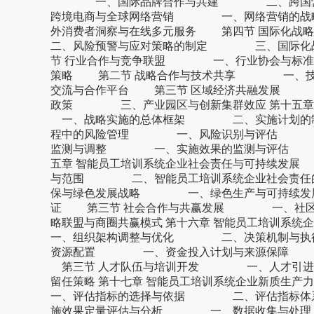
一、国际品牌合作与共建 二、跨国营销
跨境电商与全球网络营销 一、网络营销的
外消费者洞察与在线多元服务 第四节 国际
二、风险预警与应对策略的制定 三、国际化战略
节 行业合作与竞争联盟 一、行业协会与
策略 第二节 战略合作与技术共享 一、
交流与合作平台 第三节 区域经济共融发展
政策 三、产业园区与创新集群效应 第十五章
一、战略实施的总体框架 二、实施计划的制
程中的风险管理 一、风险识别与评估 二
监测与调整 一、实施效果的监测与评估 
五章 智能员工培训系统企业社会责任与可持续发
与范围 二、智能员工培训系统企业社会责任
保与绿色发展战略 一、绿色生产与可持续
证 第三节 社会合作与共赢发展 一、社
略联盟与商圈共赢模式 第十六章 智能员工培训
一、组织架构调整与优化 二、决策机制与执
资源配置 一、资金投入计划与来源保障
第三节 人才队伍与培训开发 一、人才引
留任策略 第十七章 智能员工培训系统企业新质
一、评估指标的选择与依据 二、评估指标体
施效果定量评估与分析 一、数据收集与处