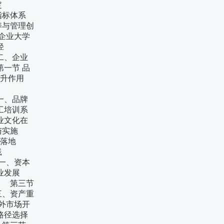
的制定
标体系
与管理创
企业大学
创新路径
、企业
一节 品
提升作用
提炼
一、品牌
工培训系
业文化在
略与实施
播与落地
与实践
一、资本
企业发展
 第三节
、资产重
外市场开
路径选择