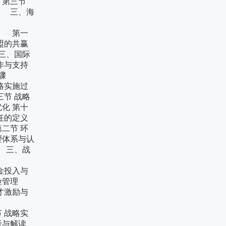
第三节
 三、海
要风险
融 第一
的共赢
三、国际
作与支持
实施步骤
实施过
节 战略
 第十
任的定义
二节 环
体系与认
 三、战
制建设
金投入与
险管理
激励与
体系构建
 战略实
与解读