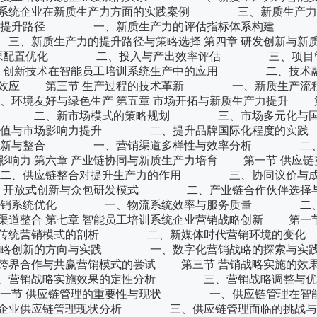
系统企业在新质生产力方面的实践案例 三、新质生产力
评估与提升路径 一、新质生产力的评估指标体系构建
、新质生产力的提升路径与策略选择 第四章 研发创新与新
源配置优化 二、投入与产出效率评估 三、项目
创新技术在智能员工培训系统生产中的应用 二、技术
效应 第三节 生产过程的技术革新 一、新质生产流
好与绿色生产 第五章 市场开拓与新质生产力提升 第
 二、新市场模式的策略规划 三、市场多元化与国
价值与市场影响力提升 二、提升品牌国际化程度
渠道创新与整合 一、营销渠道多样性与效率分析 二
力 第六章 产业链协同与新质生产力培育 第一节 供应链
供应链整合对提升生产力的作用 三、协同议价与成
、开放式创新与众包研发模式 二、产业链合作伙伴选
分销系统优化 一、物流系统效率与服务质量 二、
整合 第七章 智能员工培训系统企业营销战略创新 第一节
企业传统营销模式的剖析 二、新媒体时代营销环境
营销战略创新的方向与实践 一、数字化营销战略的探
界合作与共赢营销模式的尝试 第三节 营销战略实施的
销战略实施效果的定性分析 三、营销战略调整与优
第一节 供应链管理的重要性与现状 一、供应链管理在智
统企业供应链管理现状分析 三、供应链管理面临的挑