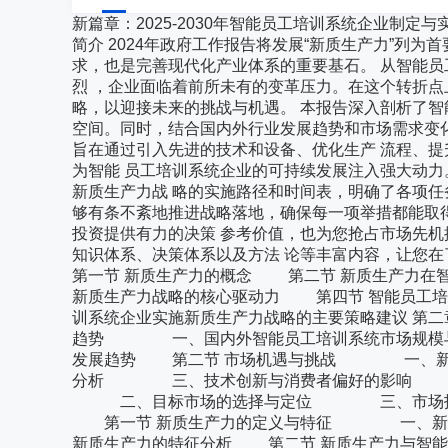
新篇章：2025-2030年智能员工培训系统企业制定与实
简介 2024年政府工作报告将发展“新质生产力”列
求，也是完善现代化产业体系的重要基石。 从智能
烈 ，企业面临着前所未有的变革压力。在这个转折点
略，以迎接未来的挑战与机遇。 本报告深入剖析了智
空间。同时，结合国内外行业发展趋势和市场需求变
旨在通过引入先进的技术和设备、优化生产 流程、
为智能 员工培训系统企业的可持续发展注入强大动力
新质生产力战 略的实施路径和时间表，明确了各项任
够有条不紊地推进战略落地，确保每一项举措都能取
投资提供有力的决策 参考价值，也为您抢占市场先机
知识体系、决策体系以及方法 论等丰富内容，让您
第一节 新质生产力的概念 第二节 新质生产力在
新质生产力战略的核心驱动力 第四节 智能员工培
训系统企业实施新质生产力战略的主要策略建议 第二章
趋势 一、国内外智能员工培训系统市场规
发展趋势 第二节 市场机遇与挑战 一、新
分析 三、技术创新与消费者偏好的影响 
二、目标市场的选择与定位 三、市场拓展策略
第一节 新质生产力的定义与特征 一、
新质生产力的特征分析 第二节 新质生产力与