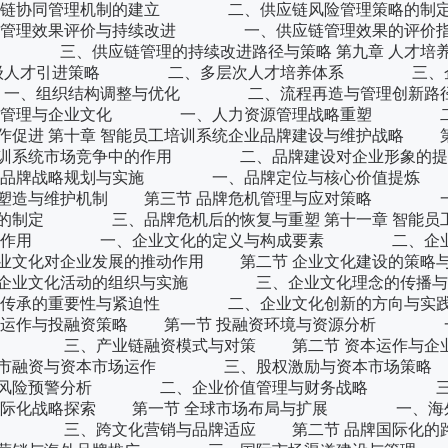
供应链协同管理机制的建立 二、供应链风险管理策略
链管理效果评价与持续改进 一、供应链管理效果的评价指
、供应链管理的持续改进路径与策略 第九章 人才培养
级人才引进策略 二、多层次人才培养体系 三、
 一、组织结构调整与优化 二、流程再造与管理
资源管理与企业文化 一、人力资源管理战略重塑 二
进 第十章 智能员工培训系统企业品牌建设与维护战略 第
训系统市场竞争中的作用 二、品牌建设对企业形象的
节 品牌战略规划与实施 一、品牌定位与核心价值
塑造与维护机制 第三节 品牌危机管理与应对策略 
制定 三、品牌危机后的恢复与重塑 第十一章 智能员
内涵与作用 一、企业文化的定义与构成要素 二、企
文化对企业发展的推动作用 第二节 企业文化建设的策
业文化活动的组织与实施 三、企业文化理念的传
文化传承的重要性与紧迫性 二、企业文化创新的方向
资本运作与投融资策略 第一节 投融资环境与资源分析 
估 三、产业链融资模式与对策 第二节 资本运作与
融资与资本市场运作 三、股权激励与资本市场策略
与风险预警分析 二、企业价值管理与财务战略 三
企业国际化战略探索 第一节 全球市场布局与扩展 一、海
 三、跨文化营销与品牌适应 第二节 品牌国际化的