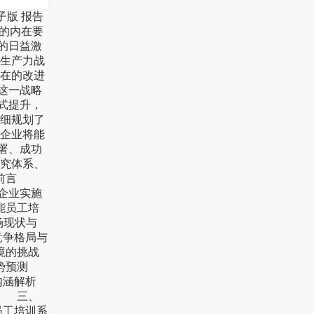
子版 报告
级的内在要
的日益激
的生产力战
 在的改进
这一战略
式提升，
详细规划了
统企业将能
署、成功
研究体系、
章 前言
企业实施
能员工培
场现状与
争格局与
境的挑战
趋势预测
涵解析
 三、
工培训系