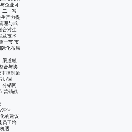
与企业可
 二、智
质生产力提
管理与成
融合对生
程及技术
一节 市
际化布局
的实践
、渠道融
整合与协
本控制策
择与协调
分销网
 营销战
的变化
索与实践
效果评估
化的建议
能员工培
战与机遇