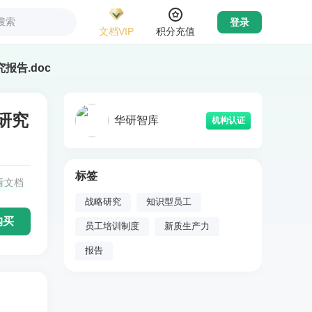
搜索
登录
文档VIP
积分充值
报告.doc
研究
华研智库
机构认证
标签
看文档
战略研究
知识型员工
购买
员工培训制度
新质生产力
报告