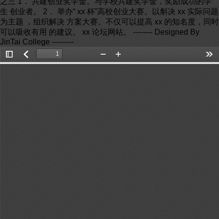
之三 1． 共建创业奖学金。与学校共建奖学金，奖励成功的学
生 创业者。 2． 举办“ xx 杯”高校创业大赛。以斛决 xx 实际问题
为主题 ，组织解决 方案大赛。不仅可以提高 xx 的知名度，同时
可以吸收有用 的建议。 xx 论坛网站。 -------- Designed By
JinTai College ---------
Toggle
返
Zoom
Zoom
Too
Sidebar
回
Out
In