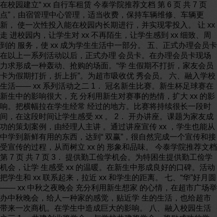
在校园建立“ xx 自行车租赁 今泰学院推荐文档 第 6 页 共 7 页
点”，由宿管理中心管理，适当收费，保持车辆维修、车辆更
新， 使一次性投入能在校园内长期进行，并实现零投入。 让 xx
走 进校园内，让学生对 xx 不再陌生，让学生感到 xx 细致、周
到的 服务，使 xx 成为学生生活中一部分。 五、正式办理会员卡
在以上一系列活动以后，正式办理 会员卡。在办理会员卡现场
力求形成一种轰动、抢购的场面。“学 生假期不打折，家友会员
卡为假期打折，折上折”。为超市吸收优 秀会员。 六、融入学校
生活—— xx 系列活动之二 1． 冠名新生比赛。新生杯足球赛在
新生中的影响很大，充 分利用新生对赛事的热情，扩大 xx 的影
响。把横幅拉在学生经常 经过的地方。比赛将持续很长一段时
间，在这段时间让学生感受 xx 。 2． 开办讲座。课题为家友成
功的策划案例，由经理人主讲 。通过讲座宣传 xx ，学生也能从
中学到新鲜有用的东西，达到“ 双赢”，很自然完成一个宣传和接
受宣传的过程，从而树立 xx 的 形象和品味。 今泰学院推荐文档
第 7 页 共 7 页 3． 提供勤工俭学机会。为特困生提供勤工俭学
机会，让学 生感受 xx 的温暖。在新生中形成良好的口碑。活动
把学生和 xx 联系起来，拉近 xx 和学生的距离。 七、“华”好月圆
—— xx 中秋之夜晚会 充分利用新生想家 的心情，在超市广场举
办中秋晚会，给人一种家的感觉，贴近学 生的生活，也给超市
带来一次商机。在学生中造成巨大的影响。 八、融入校园生活