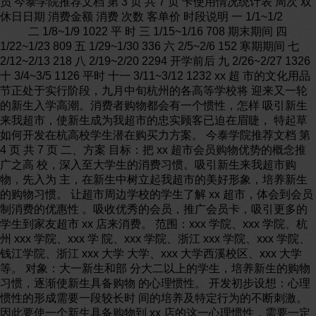
员 今泰学院推荐文档 第 3 页 共 7 页 卡使用情况统计表 周次 双
休日日期 消费金额 消费 次数 客单价 时段说明 一 1/1~1/2
二 1/8~1/9 1022 平 时 三 1/15~1/16 708 期末期间 四
1/22~1/23 809 五 1/29~1/30 336 六 2/5~2/6 152 寒期期间 七
2/12~2/13 218 八 2/19~2/20 2294 开学前后 九 2/26~2/27 1326
十 3/4~3/5 1126 平时 十一 3/11~3/12 1232 xx 超 市的文化用品
节正处于实行阶段，九月中旬杭州的各高等学校将 迎来又一轮
的新生入学高潮。消费者购物都会有一个惯性，怎样 吸引新生
来我超市，使新生成为我超市的忠实顾客已迫在眉睫， 特起草
如何开发在杭高校学生潜在购买力方案。 今泰学院推荐文档 第
4 页 共 7 页 二、方案 目标：把 xx 超市会员购物优势的概念推
广之高 校，深入至大学生的消费习惯。吸引新生来我超市购
物，先入为 主，在新生中树立起我超市的美好形象，培养新生
的购物习惯。 让超市周边学校的学生了解 xx 超市，体会到会员
制消费的优惠性 。吸收优秀的会员，推广会员卡，吸引更多的
学生到家友超市 xx 店来消费。 范围：xxx 学院、xxx 学院、杭
州 xxx 学院、xxx 学 院、xxx 学院、浙江 xxx 学院、xxx 学院、
钱江学院、浙江 xxx 大学 大学、xxx 大学西溪校区、xxx 大学
等。 对象：大一新生和部 分大二以上的学生，培养新生的购物
习惯，逐渐使新生具备购物 的心理惯性。 开发初步设想：心理
惯性的形成需要一段较长时 间的培养及特定行为的不断刺激。
因此要使一个新生具备购物到 xx 店的这一心理惯性，需要一定