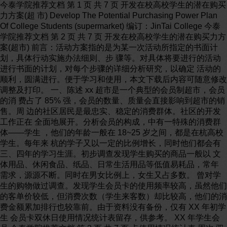
今泰学院推荐文档 第 1 页 共 7 页 开发在校高校学生的潜在购买
力方案(超 市) Develop The Potential Purchasing Power Plan
Of College Students (supermarket) 编订：JinTai College 今泰
学院推荐文档 第 2 页 共 7 页 开发在校高校学生的潜在购买力方
案(超市) 前言：活动方案指的是为某一次活动所指定的书面计
划，具体行动实施办法细则、步 骤等。对具体将要进行的活动
进行书面的计划，对每个步骤的详细分析研究，以确定 活动的
顺利，圆满进行。便于学习和使用，本文下载后内容可随意修改
调整及打印。 一、陈述 xx 超市是一个典型的会员制超市，会员
的消 费占了 85% 强，会员的数量、质量会直接影响到超市的销
售。周 边的社区居民是最忠实、稳定的消费群体。社区的开发
工作正在 全面地展开。分析会员的构成，中有一特殊的消费群
体——学生 ，他们的年龄一般在 18~25 岁之间，都是在杭高校
学生。每年来 杭的学子又以一定的比例增长，同时他们都会有
三、四年的学习生涯。初步调查发现学生购买的商品一般以 文
体用品、休闲食品、纸品、日常生活用品等低值易耗品，常年
需求，源源不断。同时在男女比例上，女生又占多数。 曾对学
生的购物做过调查。发现学生会员卡的使用频率较高，虽然他们
的客单价较低，但消费次数（学生来客数）却比较高，他们的消
费金额累加排行也较靠前。由于资料没有备份，仅有 XX 年初学
生 会员卡双休日使用情况统计表留存，供参考。 XX 年学生会