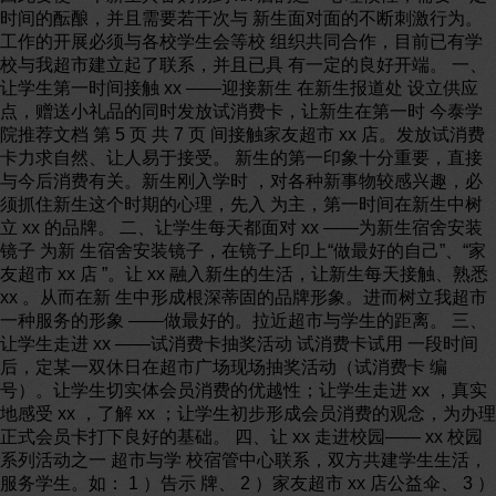
时间的酝酿，并且需要若干次与 新生面对面的不断刺激行为。
工作的开展必须与各校学生会等校 组织共同合作，目前已有学
校与我超市建立起了联系，并且已具 有一定的良好开端。 一、
让学生第一时间接触 xx ——迎接新生 在新生报道处 设立供应
点，赠送小礼品的同时发放试消费卡，让新生在第一时 今泰学
院推荐文档 第 5 页 共 7 页 间接触家友超市 xx 店。发放试消费
卡力求自然、让人易于接受。 新生的第一印象十分重要，直接
与今后消费有关。新生刚入学时 ，对各种新事物较感兴趣，必
须抓住新生这个时期的心理，先入 为主，第一时间在新生中树
立 xx 的品牌。 二、让学生每天都面对 xx ——为新生宿舍安装
镜子 为新 生宿舍安装镜子，在镜子上印上“做最好的自己”、“家
友超市 xx 店 ”。让 xx 融入新生的生活，让新生每天接触、熟悉
xx 。从而在新 生中形成根深蒂固的品牌形象。进而树立我超市
一种服务的形象 ——做最好的。拉近超市与学生的距离。 三、
让学生走进 xx ——试消费卡抽奖活动 试消费卡试用 一段时间
后，定某一双休日在超市广场现场抽奖活动（试消费卡 编
号）。让学生切实体会员消费的优越性；让学生走进 xx ，真实
地感受 xx ，了解 xx ；让学生初步形成会员消费的观念，为办理
正式会员卡打下良好的基础。 四、让 xx 走进校园—— xx 校园
系列活动之一 超市与学 校宿管中心联系，双方共建学生生活，
服务学生。如： 1 ）告示 牌、 2 ）家友超市 xx 店公益伞、 3 ）