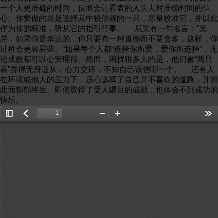
一个人更准确的时间，反而会让看表的人失去对准确时间的信
心。你要做的就是选择其中较信赖的一只，尽量校准它，并以此
作为你的标准，听从它的指引行事。 尼采有一句名言：“兄
弟，如果你是幸运的，你只要有一种道德而不要贪多，这样，你
过桥会更容易些。”如果每个人都“选择你所爱，爱你所选择”，无
论成败都可以心安理得。然而，困扰很多人的是，他们被“两只
表”弄得无所适从，心力交瘁，不知自己该信哪一个。 还有人
在环境或他人的压力下，违心选择了自己并不喜欢的道路，并因
此而郁郁终生。即使取得了受人瞩目的成就，也体会不到成功的
快乐。
Toggle
返
Zoom
Zoom
Too
Sidebar
回
Out
In