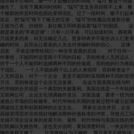
指示都不尽相同，哪一个才是确切的时间呢？“猛可”被这个问题
难住了。当有下属来问时间时，“猛可”支支吾吾回答不上来，整
个猴群的作息时间也因此变得混乱。过了一段时间，猴子们起来
造反，把“猛可”推下了猴王的宝座，“猛可”的收藏品也被新任猴
王据为己有。但很快，新任猴王同样面临着“猛可”的困惑。 这
就是著名的“手表定律”：只有一只手表，可以知道时间；拥有两
只或更多的表，却无法确定几点。更多钟表并不能告诉人们更准
确的时间，反而会让看表的人失去对准确时间的信心。 定律
启发 手表定律带给我们一种非常直观的启发： 对于任何一
件事情，不能同时设置两个不同的目标，否则将使人无所适从；
对于一个人不能同时选择两种不同的价值观，否则他的行为将陷
于混乱。 一个人不能由两个以上的人来指挥，否则将使这个
人无所适从；对于一个企业，更是不能同时采用两种不同的管理
方法，否则将使这个企业无法发展。 在这方面美国在线与时
代华纳的合并就是一个典型的失败案例。美国在线是一个年轻的
互联网公司，企业文化强调操作灵活、决策迅速，要求一切为快
速抢占市场的目标服务。时代华纳在长期的发展过程中建立起强
调诚信之道和创新精神的企业文化。 两家企业合并后，企业
高级管理层并没有很好地解决两种价值标准的冲突，导致员工完
全搞不清企业未来的发展方向。最终，时代华纳与美国在线的世
纪联姻以失败告终。这也充分说明，要搞清楚时间，一块走时准
确的表就足够了。 只选择你认为正确的 两只表并不能告诉