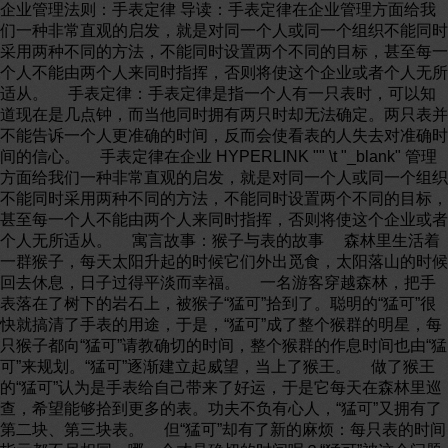
企业管理法则：手表定律 导读：手表定律在企业管理方面给我
们一种非常直观的启发，就是对同一个人或同一个组织不能同时
采用两种不同的方法，不能同时设置两个不同的目标，甚至每一
个人不能由两个人来同时指挥，否则将使这个企业或者个人无所
适从。 手表定律：手表定律是指一个人有一只表时，可以知
道现在是几点钟，而当他同时拥有两只时却无法确定。两只表并
不能告诉一个人更准确的时间，反而会使看表的人失去对准确时
间的信心。 手表定律在企业 HYPERLINK "" \t "_blank" 管理
方面给我们一种非常直观的启发，就是对同一个人或同一个组织
不能同时采用两种不同的方法，不能同时设置两个不同的目标，
甚至每一个人不能由两个人来同时指挥，否则将使这个企业或者
个人无所适从。 寓言故事：猴子与表的故事 森林里生活着
一群猴子，每天太阳升起的时候它们外出觅食，太阳落山的时候
回去休息，日子过得平淡而幸福。 一名游客穿越森林，把手
表落在了树下的岩石上，被猴子“猛可”拾到了。聪明的“猛可”很
快就搞清了手表的用途，于是，“猛可”成了整个猴群的明星，每
只猴子都向“猛可”请教确切的时间，整个猴群的作息时间也由“猛
可”来规划。“猛可”逐渐建立起威望，当上了猴王。 做了猴王
的“猛可”认为是手表给自己带来了好运，于是它每天在森林里巡
查，希望能够拾到更多的表。功夫不负有心人，“猛可”又拥有了
第二块、第三块表。 但“猛可”却有了新的麻烦：每只表的时间