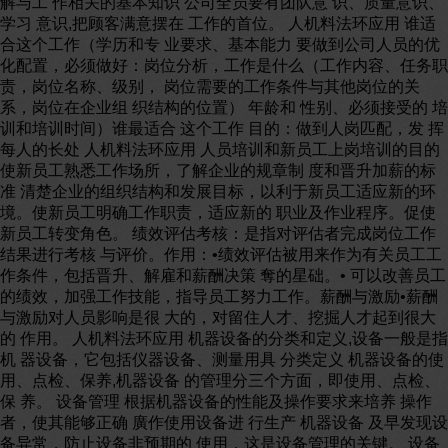
解与工 作相关的基本知识 公司全员要有团队意 识、质量意识、
学习 意识,把顾客满意摆在 工作的首位。 人机料法环应用 谁适
合这个工作（学历和专 业要求、基本能力 要做到公司人员的优
化配置，必须做好：岗位分析，工作是什么（工作内容、任务职
责，岗位名称、级别， 岗位需要的工作条件与其他岗位的关
系，岗位在企业组 织结构的位置） 年龄和 性别、必须接受的 培
训和培训时间）谁最适合 这个工作 目的：做到人岗匹配，发 挥
每人的长处 人机料法环应用 人员培训和新员工上岗培训的目的
使新员工熟悉工作场所，了解企业的规章制 度和晋升加薪的标
准 清楚企业的组织结构和发展目标，以利于新员工适应新的环
境。使新员工明确工作职责，适应新的 职业及作业程序。促使
新员工转变角色。 绩效评估考核：是指对评估者完成岗位工作
结果进行考核 与评价。作用：•绩效评估被用来作为有关员工工
作条件，包括晋升、解雇和薪酬决策 奪的星础。• 可以改善员工
的绩效，加强工作技能，指导员工努力工作。薪酬与激励•薪酬
与激励对人员影响是很 大的，对留住人才、挖掘人才起到很大
的 作用。 人机料法环应用 机器设备的分类和定义,设备一般是指
机 器设备，它包括仪器设备、测量用具 分类定义 机器设备的使
用、点检、保养,机器设备 的管理分三个方面，即使用、点检、
保 养。 设备管理 根据机器设备的性能及操作要求来培养 操作
者，使其能够正确 廣作使用设备进 行生产 机器设备 及早发现设
备异常，防止设备非预期的 使用，这是设备管理的关键。 设备