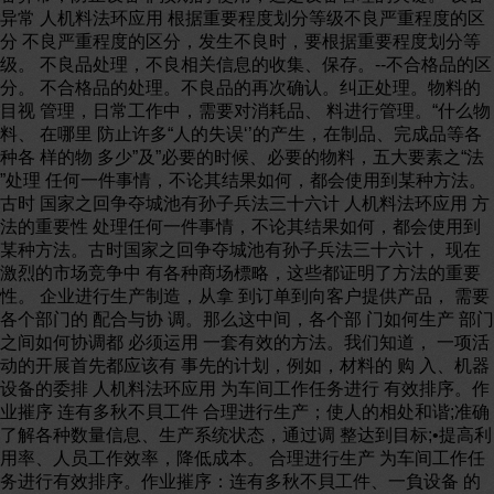
异常 人机料法环应用 根据重要程度划分等级不良严重程度的区
分 不良严重程度的区分，发生不良时，要根据重要程度划分等
级。 不良品处理，不良相关信息的收集、保存。--不合格品的区
分。 不合格品的处理。不良品的再次确认。纠正处理。物料的
目视 管理，日常工作中，需要对消耗品、 料进行管理。“什么物
料、 在哪里 防止许多“人的失误‘’的产生，在制品、完成品等各
种各 样的物 多少”及”必要的时候、必要的物料，五大要素之“法
”处理 任何一件事情，不论其结果如何，都会使用到某种方法。
古时 国家之回争夺城池有孙子兵法三十六计 人机料法环应用 方
法的重要性 处理任何一件事情，不论其结果如何，都会使用到
某种方法。古时国家之回争夺城池有孙子兵法三十六计， 现在
激烈的市场竞争中 有各种商场標略，这些都证明了方法的重要
性。 企业进行生产制造，从拿 到订单到向客户提供产品， 需要
各个部门的 配合与协 调。那么这中间，各个部 门如何生产 部门
之间如何协调都 必须运用 一套有效的方法。我们知道， 一项活
动的开展首先都应该有 事先的计划，例如，材料的 购 入、机器
设备的委排 人机料法环应用 为车间工作任务进行 有效排序。作
业摧序 连有多秋不貝工件 合理进行生产；使人的相处和谐;准确
了解各种数量信息、生产系统状态，通过调 整达到目标;•提高利
用率、人员工作效率，降低成本。 合理进行生产 为车间工作任
务进行有效排序。作业摧序：连有多秋不貝工件、一負设备 的