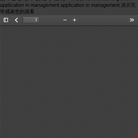
application in management application in management 演示完
毕感谢您的观看
Toggle
返
Zoom
Zoom
Too
Sidebar
回
Out
In