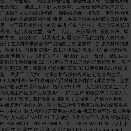
强工序专业培训，颁发操作合格证; 加强检验工作，适当增加检
验的频次； 通过工种间的人员调整、工作经 验丰富化等方法，
消除操作人员 的厌烦情绪； 加强设备维护和保养，定期检测机
器设备的关键精度和性能 项 目，并建立设备关键部位日点检制
度，对工序质量控制点的设 备进 行重点控制； 规定必要的校准
规程。包括设备类型、编号、 地点、校验周 期、校验方法、验
收方法、验收标准，以及发生 问题时应釆取的措施 人机料法环
应用 在原材料釆购合同中明确规定质 量要求；加强原材料的进
厂检验 和厂内自制零部件的工序和成品 检验； 01 合理选择供
应商(包括“外协厂;搞 好协作厂间的协作关系，督促、 帮助供应
商做好质量控制和 02 加强定型刀具或刃具的刃磨和管 理，实行
强制更换制度；积极推 行控制图管理, 03 以便及时釆取措施调
整； 严肃工 艺纪律，对贯彻执行操作规程进 行检査和监督。
04 人机料法环应用 在确保产品对环境条件的特殊要求外，还要
做好现场的整理环境条件 顿和清扫工作，大力搞好文明生产,为
持久地生产优质产品创造条件。持久生产 加强定型刀具或刃具
的刃磨和管理，实行强制更换制度；加强定型 严格首件检验，
并保证定位中心准确，防 止加工特性值数据分布中心偏离规格
中心中心准确 人机料法环应用 缺少设备 机器质量不好 机器质量
不好 安装调试 MATEIAL 工具缺少 保养方法不当 设备 维修率高
PERSONNEL ENVIRONMENT METHOD MACHINE v 人机料
法环 在 管 理 中 的 活 学 活 用 4 M 1 E flexible learning and