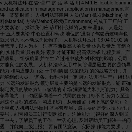
v 人机料法环 在 管 理 中 的 活 学 活 用 4 M 1 E flexible learning
and application in management application in management 宣
讲：某某 时间： 人机料法环应用 人员(Man) 机器(Machine) 物
料(Material) 方法(Method)环境(Environment) 构成了工厂的*五
大要素论”，探讨我们应 该用什么样的认知来理 解。 人是处
于“五大要素论”中心位置和驾驶 地位的“没有了驾驶员这辆车也
就只能原 地不动成为废物了。 人机料法环应用 03 04 01 02 质
量管理，以人为本，只 有不断提高人的质量 体系质量及 其组合
的 实体质量”只有良好 素质 才能不断 提高活动或 过程质量、产
品质量、 组织质量 并在生 产过程中减少 对环境的影响，公司
才能良性的发展。 人机料法环应用 中间管理层最主 要的是领导
能力 和沟通能力（处 于中间阶层 决策能力 的的战略方针，并
能够组织人员、 该 备、物料运用一定 府方法进行生产） 组织能
力 长远的发展眼光 领导层最主要的是长远的发展眼光，能 正确
制定发展的战略方针（敏锐的 市场 洞察能力和判断能力）具备
领导能力 （带领团队向着一个共同的任务目标不 断努力以至达
到这个目标的过程）沟通 能力，从善如留（与下属的交流） 2
个重点 人机料法环应用 基层管理层，最主要的是专业技术能力
要强，能带领员工进行实际 操作。沟通能力（很好的深入到员
工中去，了解员工的工作、生活 心理, 及时帮助员工解决一些问
题，并能向上级汇报） 要有团队意识，实际操 作能力要强，了