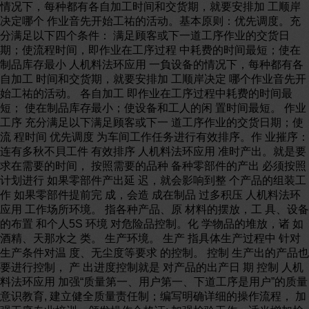
情况下，每种都有各自加工时间和交货期，就要安排加 工顺岸
决定哪个 作业音先开始工祐的活动。基本原则：优先调度。充
分满足以下四个条件： 满足顾客或下一道工序作业的交货日
期；使流程时间，即作业在工序过程 中耗费的时间最短；使在
制品库存最小 人机料法环应用 一負设备的情况下，每种都有各
自加工 时间和交货期，就要安排加 工顺岸决定 哪个作业音先开
始工祐的活动。 各自加工 即作业在工序过程中耗费的时间最
短； 使在制品库存最小；使设备和工人的闲 置时间最短。 作业
工序 充分满足以下满足顾客或下一 道工序作业的交货日期；使
流 程时间 优先调度 为车间工作任务进行有效排序。作 业摧序：
连有多秋不貝工件 有效排序 人机料法环应用 准时产出。就是要
求在需要的时间， 按照需要的品种 备种零部件的产出 必须按照
计划进行 如果零部件产出延 迟，就会影响到整 个产品的组装工
作 如果零部件提前完 成，会造 成在制品 过多积压 人机料法环
应用 工作场所环境。 指各种产品、原 材料的摆放，工 具、设备
的布置 和个人5S 环境 对危险品控制。化 学物品的堆放，诸 如
酒精、天那水之 类。 生产环境。 生产 指具体生产过程中 针对
生产条件对温 度、无尘度等要求 的控制。 控制 生产出的产品也
要进行控制， 产 出进度控制就是 对产品的出产日 期 控制 人机
料法环应用 加强“质量第一、用户第一、下道工序是用户”的质量
意识教育, 建立健全质量责任制；编写明确详细的操作流程， 加