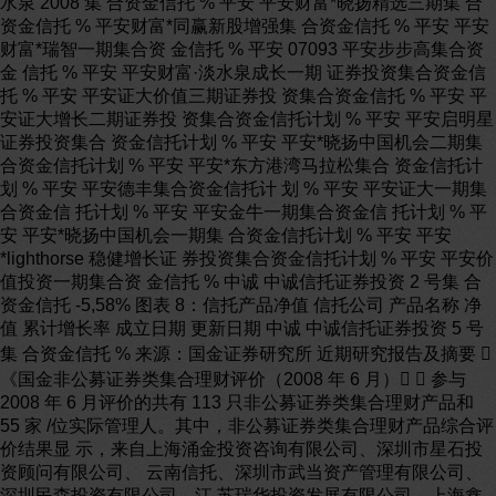
水泉 2008 集 合资金信托 % 平安 平安财富*晓扬精选三期集 合
资金信托 % 平安财富*同赢新股增强集 合资金信托 % 平安 平安
财富*瑞智一期集合资 金信托 % 平安 07093 平安步步高集合资
金 信托 % 平安 平安财富·淡水泉成长一期 证券投资集合资金信
托 % 平安 平安证大价值三期证券投 资集合资金信托 % 平安 平
安证大增长二期证券投 资集合资金信托计划 % 平安 平安启明星
证券投资集合 资金信托计划 % 平安 平安*晓扬中国机会二期集
合资金信托计划 % 平安 平安*东方港湾马拉松集合 资金信托计
划 % 平安 平安德丰集合资金信托计 划 % 平安 平安证大一期集
合资金信 托计划 % 平安 平安金牛一期集合资金信 托计划 % 平
安 平安*晓扬中国机会一期集 合资金信托计划 % 平安 平安
*lighthorse 稳健增长证 券投资集合资金信托计划 % 平安 平安价
值投资一期集合资 金信托 % 中诚 中诚信托证券投资 2 号集 合
资金信托 -5,58% 图表 8：信托产品净值 信托公司 产品名称 净
值 累计增长率 成立日期 更新日期 中诚 中诚信托证券投资 5 号
集 合资金信托 % 来源：国金证券研究所 近期研究报告及摘要 
《国金非公募证券类集合理财评价（2008 年 6 月）》  参与
2008 年 6 月评价的共有 113 只非公募证券类集合理财产品和
55 家 /位实际管理人。其中，非公募证券类集合理财产品综合评
价结果显 示，来自上海涌金投资咨询有限公司、深圳市星石投
资顾问有限公司、 云南信托、深圳市武当资产管理有限公司、
深圳民森投资有限公司、江 苏瑞华投资发展有限公司、上海鑫