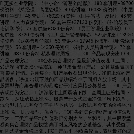
 更多企业学院： 《中小企业管理全能 版》 183 套讲座+89700
份资料 《总经理、高层管理》 49 套讲座+16388 份资料 《中层
管理学院》 46 套讲座+6020 份资料 《国学智慧、易经》 46 套
讲座 《人力资源学院》 56 套讲座+27123 份资料 《各阶段员工
培训学 院》 77 套讲座+ 324 份资料 《员工管理企业学院》 67
套讲座+ 8720 份资料 《工厂生产管理学院》 52 套讲座+ 13920
份资料 《财务管理学院》 53 套讲座+ 17945 份资料 《销售经理
学院》 56 套讲座+ 14350 份资料 《销售人员培训学院》 72 套
讲座+ 4879 份资料 私募理财周报 ——FOF 产品表现突出 FOF
产品表现突出——非公募集合理财产品最新净值表现  上周，
受沪深两市股指小幅震荡，券商集合理财产品、公募基金告别了
普 跌的行情。券商集合理财产品收益出现分化，净值上涨的产
品居多，净值 出现下跌的产品跌幅均小于同期 A 股市场，其中
股票型券商集合理财表现 略好于对应风格公募基金，FOF 产品
表现更为突出。  沪深股市上周震荡下跌，全周上证综指周下
跌 %，深证成指上涨 %。股票型开放式基金净值平均下跌 %、
混合型开放式基金净值平 均下跌 %，封闭式基金市场价格平均
上涨 %。  股票型、混合型、FOF 券商集合理财产品净值波动
不大，三类产品平均净 值涨幅分别为 %、%和 %，其中股票型
券商集合理财产品收益 高于对应风格的公墓基金。其中受益于
封闭式基金价格上涨，FOF 产品平 均收益较高，表现最好的是