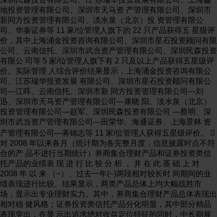
地投资管理有限公司、深圳市天马资 产管理有限公司、深圳市
新同方投资管理有限公司、淡水泉（北京）投 资管理有限公
司、华泰证券等 11 家/位管理人旗下的 22 只产品获得五 星级评
价，其中上海涌金投资咨询有限公司、深圳市星石投资顾问有限
公司、云南信托、深圳市武当资产管理有限公司、深圳民森投资
有限公 司等 5 家/位管理人旗下有 2 只及以上产品获得五星级评
价。实际管理 人综合评价结果显示，上海涌金投资咨询有限公
司、江苏瑞华投资发展 有限公司、深圳市星石投资顾问有限公
司—江晖、云南信托、深圳市新 同方投资管理有限公司—刘
迅、深圳市天马资产管理有限公司—康晓 阳、淡水泉（北京）
投资管理有限公司—赵军、深圳民森投资有限公司 —蔡明、深
圳市武当资产管理有限公司—田荣华、海通证券、上海景林 资
产管理有限公司—蒋锦志等 11 家/位管理人获得五星级评价。 
对 2008 年以来各月（统计期为各完整月度，信息披露时点不符
合的产 品不进行当期统计）券商集合理财产品和证券投资类信
托产品的业绩表 现 进 行 比 较 分 析 ， 并 在 此 基 础 上 对
2008 年 以 来 （~）、过去一年(~)两段相对较长时 间期间的业
绩表现进行比较。结果显示，两类产品总体上均大幅战胜市
场，显示出专业理财实力。其中，券商集合理财产品总体表现出
相对稳 健风格；证券投资类信托产品分化明显，其中部分精品
表现突出，在显 示出追求绝对收益定位特征的同时，中长期展