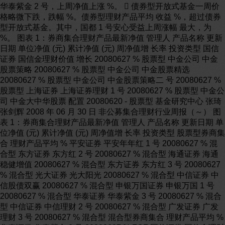
华泰紫金 2 号，上周净值上涨 %。  债券型开放式基金一周价
格略微下跌，跌幅 %。债券型理财产品平均 收益 %，超过债券
型开放式基金。其中，国都 1 号安心受益上周涨幅 最大，为
%。 图表 1：券商集合理财产品最新净值 管理人 产品名称 更新
日期 单位净值 (元) 累计净值 (元) 周净值增 长率 投资类型 国信
证券 国信金理财价值 增长 20080627 % 股票型 中金公司 中金
股票策略 20080627 % 股票型 中金公司 中金股票精选
20080627 % 股票型 中金公司 中金股票策略二 号 20080627 %
股票型 上海证券 上海证券理财 1 号 20080627 % 股票型 中金公
司 中金大中华股票 配置 20080620 - 股票型 基金研究中心 张琦
张剑辉 2008 年 06 月 30 日 非公募集合理财行业周报（～） 图
表 1：券商集合理财产品最新净值 管理人 产品名称 更新日期 单
位净值 (元) 累计净值 (元) 周净值增 长率 投资类型 股票型券商集
合 理财产品平均 % 平安证券 平安年年红 1 号 20080627 % 混
合型 东方证券 东方红 2 号 20080627 % 混合型 海通证券 海通
稳健增值 20080627 % 混合型 东方证券 东方红 3 号 20080627
% 混合型 光大证券 光大阳光 20080627 % 混合型 中信证券 中
信股债双赢 20080627 % 混合型 申银万国证券 申银万国 1 号
20080627 % 混合型 华泰证券 华泰紫金 3 号 20080627 % 混合
型 中信证券 中信理财 2 号 20080627 % 混合型 广发证券 广发
理财 3 号 20080627 % 混合型 混合型券商集合 理财产品平均 %