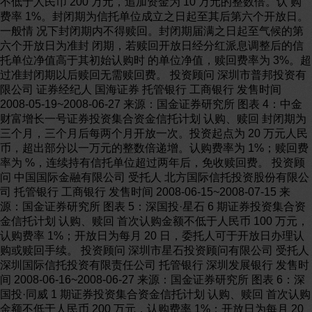
不低于人民币 200 万元，追加资金为 10 万元的整数倍。认 购
费率 1%。封闭期为信托单位成立之日起至其后第六个开放日。
一般情 况下封闭期内不得赎回。封闭期届满之日起至气候的第
六个开放日为准封 闭期，若赎回开放日经分红派息调整后的信
托单位净值高于其初始认购时 的单位净值，赎回费率为 3%。超
过准封闭期以后赎回无需赎回费。 投资顾问 深圳市普邦投资有
限公司 证券经纪人 国海证券 托管银行 工商银行 发售时间
2008-05-19~2008-06-27 来源：国金证券研究所 图表 4：中金
财富增长一号证券投资集合资金信托计划 认购、赎回 封闭期为
三个月，三个月后每两个月开放一次。投资起点为 20 万元人民
币，超出部分以一万元的整数倍递增。认购费率为 1%；赎回费
率为 %，连续持有信托单位超过两年后，免收赎回费。 投资顾
问 中国国际金融有限公司 受托人 北方国际信托投资股份有限公
司 托管银行 工商银行 发售时间 2008-06-15~2008-07-15 来
源：国金证券研究所 图表 5：深国投·星石 6 期证券投资集合资
金信托计划 认购、赎回 首次认购金额不低于人民币 100 万元，
认购费率 1%；开放日为每月 20 日，委托人可于开放日办理认
购或赎回手续。 投资顾问 深圳市星石投资顾问有限公司 受托人
深圳国际信托投资有限责任公司 托管银行 深圳发展银行 发售时
间 2008-06-16~2008-06-27 来源：国金证券研究所 图表 6：深
国投·同威 1 期证券投资集合资金信托计划 认购、赎回 首次认购
金额不低于人民币 200 万元，认购费率 1%；开放日为每月 20