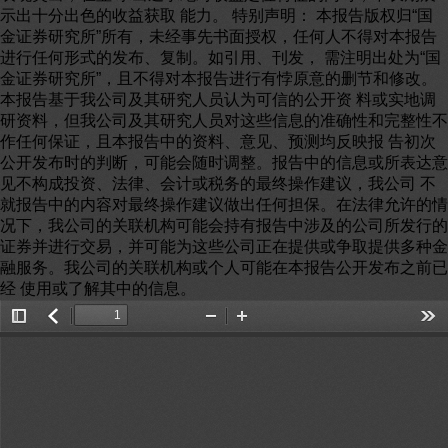
示出十分出色的收益获取 能力。 特别声明： 本报告版权归“国
金证券研究所”所有，未经事先书面授权，任何人不得对本报告
进行任何形式的发布、复制。如引用、刊发， 需注明出处为“国
金证券研究所”，且不得对本报告进行有悖原意的删节和修改。
本报告基于我公司及其研究人员认为可信的公开资 料或实地调
研资料，但我公司及其研究人员对这些信息的准确性和完整性不
作任何保证，且本报告中的资料、意见、预测均反映报 告初次
公开发布时的判断，可能会随时调整。报告中的信息或所表达意
见不构成投资、法律、会计或税务的最终操作建议，我公司 不
就报告中的内容对最终操作建议做出任何担保。在法律允许的情
况下，我公司的关联机构可能会持有报告中涉及的公司所发行的
证券并进行交易，并可能为这些公司正在提供或争取提供多种金
融服务。我公司的关联机构或个人可能在本报告公开发布之前已
经 使用或了解其中的信息。
Toggle
返
Zoom
Zoom
Too
Sidebar
回
Out
In