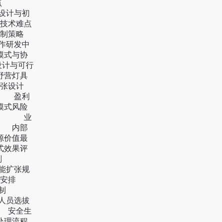
突破点
计与初
术难点
制策略
研发中
式与协
计与可行
营灯具
主张设计
 盈利
式风险
划 业
 内部
价值最
效果评
施规划
扩张规
输安排
理机制
员选拔
安全生
理流程