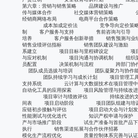
第六章：营销与销售策略 品牌建设与推
传与媒体合作 社交媒体营销策略 
经销商网络布局 电商平台合作策略 国
成本加成定价法 竞争导向定价策
制 客户服务与支持 售前咨询与引
培养 客户服务创新举措 销售预测
销售业绩评估指标 销售团队建设与激励 市
系建立 项目目标与里程碑设定 项目
与应对机制 项目沟通与协调机制 组织
员配置 决策机制与流程 跨部门协作
团队成员选拔与培训 团队凝聚力与协作
团队持续学习与成长计划 项目管理工具
支持系统 云计算与大数据技术在项目管理
自动化工具的应用探索 项目风险管理与持
项目审计与绩效评估 持续改进的文化与机
间表 项目启动阶段 项目团队组建
应链初步接触与评估 项目启动大会与计
性能测试与优化迭代 知识产权申请与保
产与市场推广阶段 试生产准备与首批产品
执行 销售渠道拓展与合作伙伴招募 市
模化生产流程优化 质量控制体系完善与