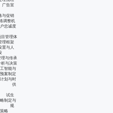
广告宣
式建立
与促销
调整机
忠诚度
润预测
目管理体
理框架
置与人
队建设
理与传承
析与决策
工智能与
预案制定
计划与时
计 供
原型开发
 试生
略制定与
段 规
优化策略