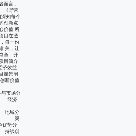
者而言，
。《野营
们深知每个
的创新点
心价值 所
项目在激
值，每一份
难 关，让
篇章，开
项目简介
济效益
愿景阐
新价值
时间线
与市场分
 经济
展趋势
地域分
化 渠
优势分
持续创