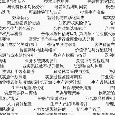
研究 技术原理与创新点 技术工作原理 关键技术
与现有技术对比分析 研发流程与时间表 概念设
与迭代 可靠性验证与认证 批量生产准备 技
 效率优化 智能化与自动化集成 成本控
商业秘密保护措施 知识产权风险评估 合作
技术合作与外包策略 合作对象选择标准 合作模
享机制 合作风险评估与应对 第四章：商业模式设
重要性 野营灯具节能技术行业商业模式分析 野
对项目成功的关键作用 价值主张与创造 客户价值
 价值网络构建与维护 价值评估与分配机制
源与成本结构分析 盈利点挖掘与拓展 盈利模
系统构建 业务系统架构设计 关键业务流程规
扩展性 业务系统效率提升措施 资源整合与利用
资源利用效率提升 资源风险管理与控制 资源
式实施计划制定 实施过程监控与调整 商业模式
模式创新激励机制 第五章：生产运营计划 生产设
 生产线配置与优化 环保与安全措施 产能
供应商选择与评估 库存管理策略 物流运
量标准制定 检验与测试流程 不合格品处
核 人力资源配置 生产人员招聘与培训 管理人
团队建设 人力资源风险评估 安全生产管理 
案与演练 安全设施与防护用品 事故调查与处