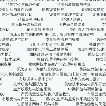
广 品牌定位与核心价值 品牌形象塑造与传播 
公关活动与事件营销 销售渠道拓展 直销模
际市场拓展计划 渠道冲突管理与协调 定价策略
略 价值定价法应用 促销活动设计 价格
导 售后服务体系建设 客户满意度调查 客户
与业绩评估 销售量预测模型 销售收入与利
场反馈与策略调整 第七章：项目管理与组织架构 项
进度管理与监控 质量管理流程与标准 风险管
架构设计 部门职能划分与职责说明 关键岗位设
机制 组织文化与员工激励体系 项目管理团
能力提升 团队绩效评估与激励机制 团队知识管
与技术应用 项目管理软件选择与实施 数据分
中的应用 物联网技术在生产与管理中的集成 人
续改进 风险识别、评估与监控机制 风险应对策略与
制建设 项目复盘与经验总结 第八章：项目实施
与培训 市场调研与需求分析 技术方案初步设
划发布 技术研发与测试阶段 关键技术突破与
护 生产线规划与设备采购 中期评估与调整策略
下线 产品质量验证与客户反馈收集 市场营销策
场反馈与产品改进 规模化生产与服务体系构建阶
认证 售后服务网络布局与培训 供应链稳定与