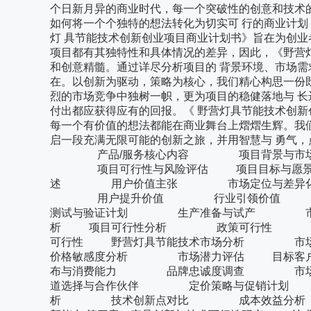
个日新月异的商业时代，每一个突破性的创意和技术
如何将一个个独特的想法转化为切实可 行的商业计
灯 具节能技术创新创业项目商业计划书》旨在为创业
项目都有其独特性和具体情况的差异，因此，《野营
和创意精髓。通过详尽分析项目的 背景环境、市场需
在。以创新为驱动，策略为核心，我们精心构思一份
烈的市场竞争中独树一帜，更为项目的稳健落地与 长
付出都应获得应有的回报。《 野营灯具节能技术创新
每一个有价值的想法都能在商业舞台上熠熠生辉。我
启一段充满无限可能的创新之旅，并用智慧与 勇气
产品/服务核心内容 项目背景与市场
项目可行性与风险评估 项目目标与
述 用户价值主张 市场定位与差异
用户提升价值 行业引领价值 
测试与验证计划 生产准备与试产 市场推
析 项目可行性分析 政策可行性
可行性 野营灯具节能技术市场分析
价格敏感度分析 市场潜力评估 目
布与消费能力 品牌忠诚度调查 市
道选择与合作伙伴 定价策略与促销计划
析 技术创新点对比 成本效益分析