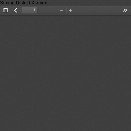
Siming District,Xiamen
Toggle
返
Zoom
Zoom
Too
Sidebar
回
Out
In