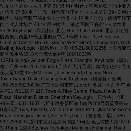
动互联下的企业人才培养 35 36 用户时代：移动互联下的企业人
才培养 37 38 用户时代：移动互联下的企业人才培养 39 40 用户
时代：移动互联下的企业人才培养 41 42 用户时代：移动互联下
的企业人才培养 43 44 用户时代：移动互联下的企业人才培养
45 46 KeyLogic（凯洛格）北京 +86-10-56751688 北京市朝阳
区西坝河西里18号正通创意中心1号楼 Tower 1, Zhengtong
Creative Center, No. 18, Xibahe West Street, Chaoyang Disrict,
Beijing KeyLogic（凯洛格）上海 +86-21-60932258 上海市浦东
新区民生路1518号金鹰大厦A座 10层1003室
10F,BuildingA,Golden Eagle Plaza,Shanghai KeyLogic（凯洛
格）广州 +86-20-62326838 广州市天河区珠江新城金穗路3号汇
美大厦12层 12F,HM Tower, Jinsui Road,Zhujiang New
Town,Tianhe District,Guangzhou KeyLogic（凯洛格）深圳
+86-755-86290096 广东省深圳市南山区天利名城中央商务广场
A座21 楼2110室 21F, TowerA,Tiley Central Plaza, Haide 3
Road, Nanshan District, Shenzhen KeyLogic（凯洛格）合肥
+86-551-68111937 合肥市政务新区潜山南路188号蔚蓝商务港
B座16层 16/F, Tower B, Weilan Business Port, Qianshan South
Road, Zhengwu District, Hefei KeyLogic（凯洛格）厦门 +86-
592-2396007 厦门市思明区湖滨南路76号百脑汇科技大厦1810
室 Room 1810,Buynow Techology Mansion, Hubinnan Road,