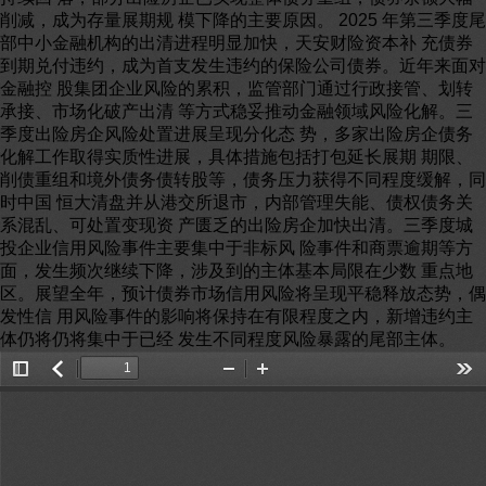
Toggle
返
Zoom
Zoom
Too
Sidebar
回
Out
In