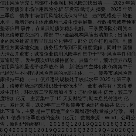
信用风险研究 1 尾部中小金融机构风险加快出清 ——2025 年第三季度债券市场信用风险分析 研发部 武博夫 摘要：2025 年第三季度，债券市场信用风险状况保持平稳，违约规模处于 较低水平，新增违约主体此前均已发生债券展期、行政接管或者预重整等信用 事件，存量展期债券稳步化解。三季度保险公司资本补充债券首次违约，尾部 中小金融机构风险出清加快；出险房企的风险处置进程呈现出分化特征，部分 房企打包展期、削债重组方案落地实施，债务压力得到不同程度缓解，同时中 国恒大清盘并退市；城投企业信用风险事件集中于非标风险事件和商票逾期等， 发生频次继续保持低位。展望全年，预计债券市场信用风险将呈现平稳释放态 势，新增违约主体仍将仍将集中于已经发生不同程度风险暴露的尾部主体。 一、债券市场风险暴露保持平稳 （一）债券违约规模处于较低水平 2025 年第三季度，债券市场违约规模仍处于较低水平。全市场共有 7 支债 券发生违约，环比较二季度增加 4 支；违约金额共 亿元，较二季度增加 亿元，主要集中于“15 天安财险”到期本息兑付违约 亿元。累计来 看，2025年前三季度债券市场违约金额共 亿元，同比下降 %，主要 是由于房地产企业新增违约数量减少导致。 图表 1. 债券市场季度违约金额（亿元） 数据来源：Wind、公司公告，新世纪评级整理。 2 0 1 8 Q 1 2 0 1 8 Q 2 2 0 1 8 Q 3 2 0 1 8 Q 4 2 0 1 9 Q 1 2 0 1 9 Q 2 2 0 1 9 Q 3 2 0 1 9 Q 4 2 0 2 0 Q 1 2 0 2 0 Q 2 2 0 2 0 Q 3 2 0 2 0 Q 4 2 0 2 1 Q 1 2 0 2 1 Q 2 2 0 2 1 Q 3 2 0 2 1 Q 4 2 0 2 2 Q 1 2 0 2 2 Q 2 2 0 2 2 Q 3 2 0 2 2 Q 4 2 0 2 3 Q 1 2 0 2 3 Q 2 2 0 2 3 Q 3 2 0 2 3 Q 4 2 0 2 4 Q 1 2 0 2 4 Q 2 2 0 2 4 Q 3 2 0 2 4 Q 4 2 0 2 5 Q 1 2 0 2 5 Q 2 2 0 2 5 Q 3 本息偿付违约 破产重整触发违约 信用风险研究 2 从券种来看，第三季度违约债券包括公开发行公司债、非公开发行公司债、 可转债与保险公司债资本补充债券等券种，其中“15 天安财险”为首支发生违 约的保险公司债，也是首支到期偿付违约的金融债券。 （二）尾部主体信用出清 2025 年第三季度违约债券共涉及 7 家发行人，其中 3 家发行人首次发生债 券违约，分别为深圳市中装建设集团股份有限公司（简称“中装建设”）、湖北 天乾资产管理有限公司（简称“天乾资产”）和天安财产保险股份有限公司（简 称“天安财险”）。从违约方式来看，中装建设为破产重整触发违约，天乾资产 和天安财险均为债券偿付违约，这两家发行人此前曾分别于 2023 年 5 月和 2020 年 9 月首次债券展期。累计来看，2025 年前三季度债券市场新增违约主体共 9 家，较上年同期减少 10 家，新增违约主体此前均已发生债券展期、行政接管或 者预重整等信用事件，违约事件表现为尾部主体信用出清，债券市场风险暴露 情况整体上保持平稳。 图表 2. 2025年第三季度债券市场新增违约主体 发行人 违约日期 违约方式 违约前的首 次展期日期 存续境内债 券余额（亿 元） Wind四级 行业 企业所有 制性质 深圳市中装建设集 团股份有限公司 2025-08-19 破产重组 触发违约 未展期 建筑与工程 民营企业 湖北天乾资产管理 有限公司 2025-09-12 债券偿付 违约 2023-03-13 15 资产管理与 托管银行 民营企业 天安财产保险股份 有限公司 2025-09-30 债券偿付 违约 2020-09-30 53 财产与意外 伤害保险 中外合资 企业 数据来源：Wind、公司公告，新世纪评级整理 从行业分布来看，三季度新增违约主体分别从事建筑与工程、不良资产管 理与财产保险行业。其中，中装建设为民营上市公司，2025 年 8 月 19 日公司被 法院裁定进入破产重整程序，其存续可转债“中装转 2”也随即提前到期并触 发违约。从违约原因来看，房地产信用风险外溢是中装建设发生违约的重要影 响因素，同时其治理问题也加剧了自身信用状况的恶化。  中装建设 主要违约原因：（1）受上游房地产行业环境下行影响，经营业绩大幅下滑；（2）公 司存在财务造假等问题，内部财务管理混乱。 发行人概况：中装建设为民营上市公司，主要从事建筑装饰施工和物业管理等业 务。2022 年以来，由于受房地产项目订单减少等因素影响，中装建设经营状况显著恶 化，营业收入大幅下滑并出现大额亏损。此外公司还存在通过会计核算虚增利润的问 信用风险研究 3 题，于 2025年 4月被证监会出具警告处分，相关责任人处以证券市场禁入处罚。2024年 5 月，中装建设被债权人申请预重整。2025 年 8 月 19 日，公司正式进入破产重整程序。 存续债券情况：“中装转 2”于 2021 年 4 月上市发行，发行规模 亿元，发行期 限 6 年。在中装建设正式进入破产程序之后，“中装转 2”相应提前到期触发违约，并于 2025 年 9 月 19 日起停止转股。除“中装转 2”之外，中装建设无其他存续债券。 除中装建设之外，三季度其余两家新增违约主体均为持牌金融机构，违约 事件反映出尾部中小金融机构风险出清加速。其中，天乾资产此前于 2023 年 5 月首次发生债券展期，除受间接控股股东武汉当代科技产业集团股份有限公司 （简称“当代科技”）违约事件影响导致外部支持力度削弱之外，也暴露出民营 AMC 风险管理薄弱、盈利模式单一等问题。  天乾资产 主要违约原因：（1）不良资产经营项目处置进度不及预期；（2）展期期间债务压力 不断累积，财务状况持续恶化；（3）间接控股股东破产重整，无法履行债券担保义务 发行人概况：天乾资产为湖北省民营AMC，主要业务包括在湖北省内开展金融企业 不良资产批量收购与处置、股权投资、债权投资、资产并购重组等。公司控股股东天盈 投资作为天乾资管的第一大股东，直接持股 %，并通过一致行动协议实际控制天乾 资管 %的表决权。2023 年“当代系”信用风险暴露，当代科技债券违约，天盈投 资、天乾资产均陆续发生债券展期。2025 年以来伴随当代科技进入破产重整，债券投资 人拒绝继续展期，天盈投资、天乾资产先后发生违约。 存续债券情况：天乾资产债券发行历史仅“20 天乾 01”和“20 天乾 02”两支非公 开发行公司债券，本金余额分别为 亿元和 亿元。其中“20 天乾 01”已兑付违 约，“20 天乾 02”将于 2026 年 5 月 6 日面临兑付。 天安财险原为“明天系”控制下的财产保险公司，2020 年 7 月被原银保监 会进行行政接管，此后对应付利息挂账。2025 年 6 月公司被金融监管总局处以 行政处罚并吊销业务许可证，其保单业务已被新成立的申能财产保险股份有限 公司（简称“申能财险”）接收。  天安财险 主要违约原因：（1）公司治理问题严重，违规向关联方输送利益；（2）经营模式较 为激进，存在期限错配问题，资本补充能力不足 发行人概况：天安财险成立于 1995 年，主要从事车险、信用保证保险等财产保险业 务。作为“明天系”控制的金融机构，天安财险经营模式较为激进，长期依赖短期投资 型业务扩大经营规模，形成较为严重的期限错配问题，资本补充压力较大。另一方面， 公司治理严重失衡，内部控制薄弱，违规向关联方输送利益、违规担保以及虚假报送监 管材料等问题频发。由于长期存在关联方利益输送，天安财险发行次级资本债补充资本 信用风险研究 4 后仍难以满足流动性压力。2020 年 7 月，天安财险等九家“明天系”金融机构被监管部 门接管。 存续债券情况：除“15 天安财险”之外发行人无其他存续债券。 （三）存量展期债券稳步化解 2025 年第三季度，债券市场展期规模继续保持在较低水平。三季度债券市 场共有 29 支债券展期，主要集中于数家出险房企达成债券打包展期；新增展期 债券 2 支，本金余额共 亿元，均为本季度首次展期主体正兴隆房地产（深 圳）有限公司（简称“正兴隆地产”）存续债券。 图表 3. 2025年第三季度债券市场新增展期债项 发行人 证券简称 券种 展期日期 展期前余 额（亿 元） 展期类 型 展期金额 （万元） 说明 正兴隆房地产 （深圳）有限 公司 H1 绿景 01 公司债 2025-08-18 2025-09-30 付息 两次对 利息展 期 H1 绿景 02 公司债 2025-08-18 2025-09-30 付息 数据来源：Wind、公司公告，新世纪评级整理  正兴隆地产 发行人简况：正兴隆地产为港股上市公司绿景（中国）地产投资有限公司（简称 “绿景中国地产”，股票代码：）境内经营主体。公司业务主要集中于大湾区地 区城市更新项目，近年来受房地产市场下行影响去化难度加大，2024 年亏损规模扩大。 2025 年 3 月绿景中国地产披露债务违约。此外，2025 年 1 月，由于存在非市场化发行公 司债券的问题，深圳市证监局对正兴隆地产采取出具警示函措施。 存续债券情况：正兴隆房地产仅有“H1 绿景 01”与“H1 绿景 02”两支债券存续， 本金余额共 亿元，将均于 2026 年 8 月 17 日面临到期兑付，均由绿景中国地产提供 担保。目前两支债券本期利息资金已展期至兑付日，如果发行人未来资产变现或债务重 组等处置手段不及预期，存续债券仍将面临违约的可能。 累计来看，2025 年前三季度债券市场共有 6 支一般信用类债券 1 期资产支 持证券首次展期，金额共 亿元，同比下降 %，降幅显著。伴随房地 产信用风险暴露逐渐接近尾声，债券市场展期现象持续回落。从存量来看，截 至 2025年 9月末，债券市场共有 202支一般信用类债券与 40期资产支持证券仍 处于展期状态，存量展期本金余额共 亿元，较上年末下降 亿元。 从债务风险化解处置的角度来看，目前展期主体的处置方式以打包展期为主， 延长兑付期限、缓解短期偿债压力，此外部分出险房企已实现整体债务重组， 债券余额大幅削减，成为存量展期规模下降的主要原因。 信用风险研究 5 图表 4. 债券市场新增与存量展期情况 资料来源：Wind，新世纪评级整理。资产支持证券支数按分层统计 二、尾部中小金融机构风险加快出清 2025 年第三季度天安财险资本补充债券到期兑付违约，成为首支发生违约 的保险公司债券，显示出尾部中小金融机构的出清进程明显加快。此前，包商 银行股份有限公司（简称“包商银行”）发行的商业银行次级债券“15包商银行 二级”于 2020 年 11 月全额减记并且不再支付累计应付利息，成为首支发生违 约的金融债券。此外，天安人寿、西藏金租等金融债券发行人曾发生债券展期， 部分地方 AMC 和融资租赁公司发行的公司债券也发生违约。 图表 5. 债券市场金融债偿付风险事件 发行人 债券简称 债券类型 时间 事件 是否计入 债券违约 天安财产保险股份 有限公司 15 天安财险 保险公司资 本补充债券 2020-09-30 利息挂账展期 否 2025-09-30 兑付违约 是 天安人寿保险股份 有限公司 15 天安人寿 保险公司资 本补充债券 2020-12-29 利息挂账展期 否 包商银行股份有限 公司 15 包商银行二级 商业银行二 级资本债券 2020-11-13 全额减记并不 再支付利息 是 西藏金融租赁有限 公司 18 西藏租赁债 01 金融债券 2021-08-03 到期兑付展期 否 19 西藏租赁债 01 金融债券 2022-08-09 到期兑付展期 否 数据来源：Wind、公司公告，新世纪评级整理 近年来面对金融控股集团企业风险的累积，监管部门通过行政接管、划转 承接、市场化破产出清等方式稳妥推动金融领域风险化解。2020年 7月 17日， 原银保监会与证监会对九家“明天系”金融机构实施接管，包括四家保险公司、 两家信托公司、两家证券公司与一家期货公司。在接管过程中，监管部门首先 采取业务托管措施，对受接管金融机构的债权债务及资产负债情况进行全面摸 0 100 200 300 400 500 600 700 800 0 10 20 30 40 50 60 70 80 2 0 1 8 Q 1 2 0 1 8 Q 3 2 0 1 9 Q 1 2 0 1 9 Q 3 2 0 2 0 Q 1 2 0 2 0 Q 3 2 0 2 1 Q 1 2 0 2 1 Q 3 2 0 2 2 Q 1 2 0 2 2 Q 3 2 0 2 3 Q 1 2 0 2 3 Q 3 2 0 2 4 Q 1 2 0 2 4 Q 3 2 0 2 5 Q 1 2 0 2 5 Q 3 展期债券数量和金额 支数 金额[右轴] 0 500 1,000 1,500 2,000 2,500 3,000 3,500 4,000 0 50 100 150 200 250 300 350 存量展期情况 存量展期支数 存量展期金额[右轴] 信用风险研究 6 底，重点排查通过信托、理财、股权基金等渠道向关联方违规输送利益的情况。 2025 年 6 月和 8 月，金融监管总局先后对天安财险等四家“明天系”保险机构 作出行政处罚，指出其公司治理混乱、内部控制失效、存在重大关联交易违规 行为，对相关责任人处罚，并吊销天安财险、天安人寿保险股份有限公司（简 称“天安人寿”）与华夏人寿保险股份有限公司（简称“华夏人寿”）的保险业 务许可证。 图表 6. 金融监管总局对“明天系”四家保险公司处罚情况 机构 处罚时间 主要违法违规行为 行政处罚内容 天安财产保险股 份有限公司 2025-06- 13 公司治理报告与实际情况不符，部分拟任高 级管理人员未经任职资格许可即履职，违规 通过信托、存款、理财、股权基金投资向关 联方输送利益，未按照规定使用经批准的保 险条款、保险费率，向监管部门提供虚假报 告、报表、文件和资料等。 吊销业务许可证。 对责任人员警告并罚 款；撤销任职资格；行 业禁入。 天安人寿保险股 份有限公司 2025-06- 13 公司治理报告不真实，董事尽职报告存在不 实声明，薪酬管理报告不真实，高管在未取 得任职资格的情况下履行职责，违规将投资 资产用于担保或提供贷款，违规通过关联交 易向实际控制人输送利益等。 吊销业务许可证。 对责任人员警告并罚 款；撤销任职资格；行 业禁入。 易安财产保险股 份有限公司 2025-06- 06 违规资金运用损害公司利益，委托无保险中 介资质机构从事保险销售活动，保险条款和 保险费率违反规定，编制或者提供虚假的报 告、报表、文件、资料等 对责任人员警告并罚 款；撤销任职资格；行 业禁入。 华夏人寿保险股 份有限公司 2025-08- 01 报送的报告中存在虚假记载和重大遗漏、客 户信息不真实、产品宣传材料不合规、虚假 列支费用、违规大幅虚增偿付能力、违规运 用资金造成重大损失等 吊销业务许可证。 对责任人员警告并罚 款；撤销任职资格；行 业禁入。 数据来源：金融监管总局，新世纪评级整理 从处置措施来看，监管部门根据被接管金融机构自身实际情况，采用业务 承接、股权划转、破产清算等手段进行处理，确保风险得到妥善化解的同时存 量客户权益不受影响。在保险领域，天安财险、天安人寿和华夏人寿采取“新 设承接+破产”的手段，保单业务由新组建成立的国资背景险企承接，原主体吊 销业务许可证之后面临破产；易安财险规模体量和风险敞口相对较小，在破产 重整后纳入比亚迪汽车工业有限公司合并范围，重组并更名为深圳比亚迪财产 保险有限公司，恢复正常营业。在信托领域，根据打破刚性兑付的原则，新华 信托已进入破产清算，新时代信托对投资人打折兑付。在证券、期货领域，新 时代证券、国盛证券和国盛期货的控制权由中国诚通控股集团有限公司、江西 省交通投资集团有限责任公司等央国企接手，完成自身整改之后恢复正常经营。 图表 7. “明天系”九家金融机构接管与处理情况 机构类型 机构名称 后续处理 保险 天安财产保险股份有限公司 成立新主体申通财险承接保单 天安人寿保险股份有限公司 成立新主体中汇人寿承接保单 信用风险研究 7 机构类型 机构名称 后续处理 易安财产保险股份有限公司 完成破产重整，股东变更并重组为比亚迪财险，恢复正 常经营 华夏人寿保险股份有限公司 成立新主体瑞众人寿承接保单 信托 新华信托股份有限公司 破产清算 新时代信托股份有限公司 打折兑付，股权处置尚未完成 证券 新时代证券股份有限公司 2022 年 5 月 27 日结束接管，股东变更并重组为诚通证 券，恢复正常经营 国盛证券有限责任公司 国资股东接接手，2022年 7月 16日结束接管，恢复正常 经营 期货 国盛期货有限责任公司 国资股东接接手，2022年 7月 16日结束接管，恢复正常 经营 数据来源：新世纪评级根据公开信息整理 三、出险房企风险处置进展分化 2025 年第三季度，多家出险房企债务化解工作取得实质性进展，具体措施 包括打包延长展期期限、削债重组和境外债务债转股等，债务压力获得不同程 度缓解。三季度深圳市龙光控股有限公司、旭辉集团股份有限公司、融侨等出 险房企境内债券达成打包展期，涉及债券本金规模共 亿元，偿付期限延 长到 2027 年至 2033 年不等，短期内债务压力大幅缓解。同时，融创房地产集 团有限公司境内债券的庭外债务重组落地执行，公司存量债券的余额由 2025 年 6 月末的 亿元下降至 亿元。 图表 8. 2025年第三季度出险房企打包展期情况 发行人 达成打包展期时间 展期的债券本金余额 （亿元） 最长兑付截止日 深圳市龙光控股有限公司 2025-07-10 2033-07-10 旭辉集团股份有限公司 2025-07-18 2033-07-18 融侨集团股份有限公司 2025-09-01 2027-08-31 数据来源：Wind、公司公告，新世纪评级整理 在部分出险房企风险处置取得进展的同时，部分内部管理失能、债权债务 关系混乱、可处置变现资产匮乏的出险房企进入清盘或破产出清，后者以中国 恒大集团（简称“中国恒大”）最为典型。作为本轮房地产信用风险中的标志性 企业，中国恒大集团在 2021 年 9 月债务危机全面爆发后曾尝试出台债务重组、 引入战略投资者等风险化解方案，但是最终均未能落地执行。2024 年 1 月 29 日， 香港高等法院正式向中国恒大下达清盘令。2025 年 8 月 25 日，在连续暂停买卖 18 个月之后，公司股票（代码：）从港交所退市。 根据中国恒大清盘人公布，截至 2025 年 7 月末已收到债权人主张金额约 3500 亿港元，而清盘人直接管控的实体的资产价值总额约为 270 亿港元。中国 恒大由于资产所有权结构较为复杂，涉及在多个司法管辖区注册成立的公司实 信用风险研究 8 体且存在大量的集团内部交易，因此清盘令的执行难度较大。在境内债务方面， 中国恒大的境内债务主体恒大地产集团有限公司（简称“恒大地产”）存续债券 余额达 535 亿元，仍处于停牌状态。伴随中国恒大在建项目“保交楼”工作接 近尾声，未来中国恒大境内债权债务的司法清理工作或将加快。2025 年 8 月， 恒大地产两家子公司广州市凯隆置业有限公司、恒大地产集团广东房地产开发 有限公司已先后被法院裁定进入破产清算。 在香港司法体系中，“清盘呈请”（Winding-up Petition）指债权人、股东或 利害关系人向香港高等法院提出对一家公司进行强制清盘的法律申请，常被用 做债权人向债务人施加压力追讨债务的常用手段。如果债权人与债务人之间无 法就债务偿还达成和解，那么被提出清盘呈请的债务人将被法院下达强制清盘 令。在本轮房地产信用风险中，已有 27 家发生债务违约的港股上市房企曾被提 出清盘呈请，其中大多数积极与债权人沟通协商，向法院提出延期，采取债务 重组等方式化解债务风险，最终 6 家港股上市房企被下达清盘令。 图表 9. 被下达清盘令的港股上市房企 简称 股票代码 违约时间 被下达清盘令时间 股票退市时间 中国恒大 2021 年 12 月 2024-01-29 2025-08-25 新力控股集团 2021 年 10 月 2023-05-05 2023-04-13 大发地产 2022 年 1 月 2024-10-16 2024-10-29 佳源国际控股 2023 年 1 月 2024-01-11 2024-10-29 德信中国 2022 年 12 月 2024-06-11 — 华南城 2024 年 2 月 2025-08-11 — 数据来源：Wind、DMI，公司公告，新世纪评级整理 四、城投企业非标风险保持低位 2025 年第三季度，城投企业信用风险事件主要集中于非标风险事件和商票 逾期等方面，发生频次继续下降，涉及到的主体基本局限在少数重点地区。根 据 DMI 数据显示，2025 年一至三季度城投企业非标风险事件分别发生 13 起、 11 起和 6 起，呈现逐季下降态势。从区域来看，前三季度城投非标风险事件主 要集中于山东省（12次）、贵州省（6次）、陕西省（4次）和云南省（4次），各 省份发生频次较上年均明显下降。 信用风险研究 9 图表 10. 2025年前三季度城投企业非标风险事件情况（次） 数据来源：DMI，新世纪评级整理 从商票逾期情况来看，根据上海票交所数据显示，2025 年第三季度共有 47 家城投企业披露商票逾期，环比来看较第二季度减少 4 家，其中首次披露的承 兑人 21 家；逾期金额共 亿元，与第二季度基本持平，继续保持 2024 年以 来的季度下降趋势。三季度共