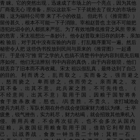
青 睐。它的突然出现，迅速成了市场上的一个亮点，因为其他
厂商毫无心 理准备，所以这款车一下子就抢去了很大的市场份
额，这为福特公司带 来了不小的收益。 但此书（《推背图》）
留传甚久，根本不可能一下子消除。宰相赵普也 主张不可能把
违犯此诏令的人都抓来严惩。为了有效地降低推背之风所 带来
的危害，宋太祖想出一条妙计。他令赵普取来旧存的刻本，亲加
检 验后，对于其中没有应验的内容，打乱顺序重写一遍。然后
秘密令人把 这些伪书投放到民间与原来的《推背图》一起通
行。于是传习“推 背”之学的人也搞不清楚书中的内容到底先后顺
序如何。他们无法辨别 书中内容的真伪，由于内容烦琐，他们
就丢弃了旧本而不再收藏。宋太 祖以假乱真，最终达到了自己
的目的。 利 而 诱 之 ， 乱 而 取 之 ， 实 而 备 之 ， 强 而 避 之
， 怒 而 挠 之 ， 卑 而 骄 之 ， 佚 而 劳 之 ， 亲 而 离 之 。 攻
其 不 备 ， 出 其 不 意 。 此 兵 家 之 胜 ， 不 可 先 传 也 。 （
不 经 意 间 ， 出 其 不 意 ） 取 用 于 国 ， 因 粮 于 国 智 将 务
食 于 敌 杀 敌 者 ， 怒 也 。 /兵 贵 胜 ， 不 贵 久 。 攻打城池会
使兵力耗尽；军队长期在外作战会使国家财力难以为继。士 卒
疲惫，锐气挫伤，实力耗尽，财力枯竭，就会招致其他乘机入
侵。 善 用 兵 者 ， 不 会 再 次 征 兵 ， 也 不 会 多 次 从 国 内
征 粮 。 从 敌 国 征 用 粮 食 取 用 于 国 ， 借 助 它 利 帮 助 自
己 。 以 战 养 战 ， 食 敌 一 钟 当 吾 二 十 钟 ； 萁 秸 一 石 ，