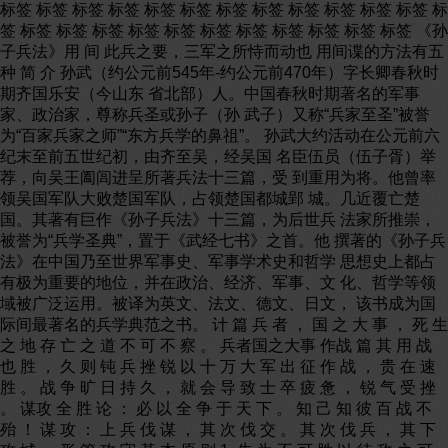
标签 标签 标签 标签 标签 标签 标签 标签 标签 标签 标签 标签 标
签 标签 标签 标签 标签 标签 标签 标签 标签 标签 标签 标签 《孙
子兵法》用 间 此兵之要，三军之所恃而动也 用间谍的方法有五
种 简 介 孙武（约公元前545年-约公元前470年）字长卿春秋时
期齐国乐安（今山东 省北部）人。中国春秋时期著名的军事
家、政治家，尊称兵圣或孙子（孙 武子）又称“兵家至圣”被誉
为“百家兵家之师”“东方兵学的鼻祖”。 孙武大约活动在公元前六
纪末至前五世纪初，由齐至吴，经吴国 名臣伍员（伍子胥）举
荐，向吴王阖闾进呈所著兵法十三篇，受 到重用为将。他曾率
领吴国军队大败楚国军队，占领楚国都城郢 城。几近覆亡楚
国。其著有巨作《孙子兵法》十三篇，为后世兵 法家所推崇，
被誉为“兵学圣典”，置于《武经七书》之首。他 撰著的《孙子兵
法》在中国乃至世界军事史、军事学术史和哲学 思想史上都占
有极为重要的地位，并在政治、经济、军事、文 化、哲学等领
域被广泛运用。被译为英文、法文、德文、日文， 该书成为国
际间最著名的兵学典范之书。 计 篇 兵 者 ， 国 之 大 事 ， 死 生
之 地 存 亡 之 道 不 可 不 察 。 兵者国之大事 作战 篇 其 用 战
也 胜 ， 久 则 钝 兵 挫 锐 以 十 万 大 军 出 征 作 战 ， 贵 在 速
胜 。 战 争 旷 日 持 久 ， 就 会 导 致 士 卒 疲 惫 ， 锐 气 受 挫
。 谋攻 全 胜 论 ： 必 以 全 争 于 天 下 。 知 己 知 彼 百 战 不
殆 ！ 谋 攻 ： 上 兵 伐 谋 ， 其 次 伐 交 。 其 次 伐 兵 ， 其 下