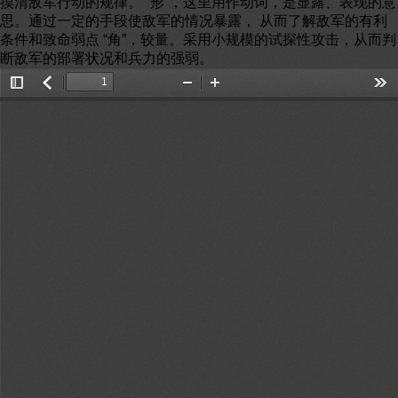
摸清敌军行动的规律。 “形”，这里用作动词，是显露、表现的意
思。通过一定的手段使敌军的情况暴露， 从而了解敌军的有利
条件和致命弱点 “角”，较量。采用小规模的试探性攻击，从而判
断敌军的部署状况和兵力的强弱。
Toggle
返
Zoom
Zoom
Too
Sidebar
回
Out
In