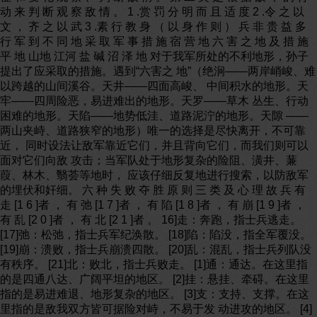
动 来 判 断 观 察 敌 情 。 1 .赏 罚 分 明 而 且 适 度 2 .令 之 以
文 ， 齐 之 以 武 3 .素 行 教 身 （ 以 身 作 则 ） 兵 非 贵 益 多
行 军 到 不 同 地 采 取 军 事 措 施 宿 营 地 六 害 之 地 及 措 施
平 地 山地 江河 盐 碱 沼 泽 地 对于我军所处的不利地形，孙子
提出了应采取的措施。遇到“六害之 地”（绝涧——两岸峭峻、难
以跨越的山间溪谷。天井——四面高峻、 中间积水的地形。天
牢——四周险恶，易进难出的地形。天罗——草木 丛生、行动
困难的地形。天陷——地势低洼、道路泥泞的地形。天隙 ——
两山夹峙、道路狭窄的地形）唯一的选择是尽快离开，不可靠
近， 同时设法让敌军靠近它们，并且背向它们，而我们则可以
面对它们向敌 攻击；当军队处于地形复杂的险阻、潢井、蒹
葭、林木、翳荟等地时， 应该仔细反复地进行搜索，以防敌军
的埋伏和奸细。 六 种 失 败 夺 胜 原 则 三 类 及 心 理 故 兵 有
走 [1 6 ]者 ， 有 弛 [1 7 ]者 ， 有 陷 [1 8 ]者 ， 有 崩 [1 9 ]者 ，
有 乱 [2 0 ]者 ， 有 北 [2 1 ]者 。 16]走：奔跑，指士兵逃走。
[17]弛：松弛，指士兵军纪涣散。 [18]陷：陷没，指全军覆没。
[19]崩：溃败，指士兵崩溃四散。 [20]乱：混乱，指士兵列队没
有秩序。 [21]北：败北，指士兵败走。 [1]通：通达。在这里指
的是四通八达、广阔平坦的地区。 [2]挂：悬挂、牵碍。在这里
指的是易进难退、地形复杂的地区。 [3]支：支持、支撑。在这
里指的是敌我双方皆可据险对峙，不易于发 动进攻的地区。 [4]