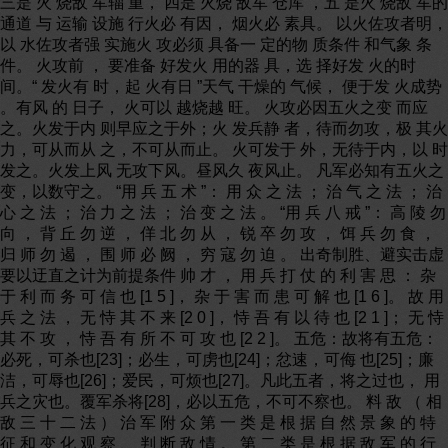
三是 火 烧敌 军辎 重， 四是 火烧 敌军 仓库 ，五 是火 烧敌 军的
通道 与 运输 设施 行火必 有因， 烟火必 素具。 以火佐攻者明，
以 水佐攻者强 实施火 攻必须 具备一 定的物 质条件 和气象 条
件。 火攻前 ， 要准备 好发火 用的器 具，选 择好发 火的时
间。“ 发火有 时，起 火有日 ”天气 干燥的 气候， 便于发 火成势
。有风 的 日子， 火可以 越烧越 旺。 火攻必因五火之变 而应
之。火发于内 则早应之于外；火 发兵静 者，待而勿攻，极 其火
力，可从而从 之，不可从而止。 火可发于 外，无待于内，以 时
发之。火发上风 无攻下风。昼风久 夜风止。 凡军必知有五火之
变，以数守之。 “用 兵 五 术 ”： 用 众 之 法 ； 治 气 之 法 ； 治
心 之 法 ； 治 力 之 法 ； 治 变 之 法 。 “用 兵 八 戒 ”： 高 陵 勿
向 ， 背 丘 勿 逆 ， 佯 北 勿 从 ， 锐 卒 勿 攻 ， 饵 兵 勿 食 ，
归 师 勿 遏 ， 围 师 必 阙 ， 穷 寇 勿 迫 。 出奇制胜、避实击虚
要以迂直之计为前提条件 帅 才 ， 用 兵 打 仗 的 利 害 思 ： 杂
于 利 而 务 可 信 也 [1 5 ]， 杂 于 害 而 患 可 解 也 [1 6 ]。 故 用
兵 之 法 ， 无 恃 其 不 来 [2 0 ]， 恃 吾 有 以 待 也 [2 1 ]； 无 恃
其 不 攻 ， 恃 吾 有 所 不 可 攻 也 [2 2 ]。 五危：故将有五危：
必死，可杀也[23]；必生，可虏也[24]；忿速，可侮 也[25]；廉
洁，可辱也[26]；爱民，可烦也[27]。凡此五者，将之过也， 用
兵之灾也。覆军杀将[28]，必以五危，不可不察也。 料 敌 （ 相
敌 三 十 二 法 ） 治 军 附 众 第 一 类 是 根 据 自 然 景 象 的 特
征 和 变 化 观 察 、 判 断 敌 情 。 第 二 类 是 根 据 敌 军 的 行