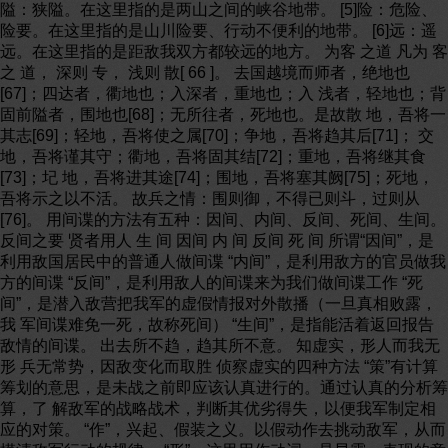
隘：狭隘。在这里指的是两山之间的峡谷地带。 [5]险：危险、
险要。在这里指的是山川险要、行动不便利的地带。 [6]远：遥
远。在这里指的是距敌我双方都较远的地方。 为客 之道 凡为 客
之 道， 深则 专， 浅则 散[ 66 ]。 去国越境而师者，绝地也
[67]；四达者，衢地也；入深者，重地也；入 浅者，轻地也；背
固前隘者，围地也[68]；无所往者，死地也。是故散 地，吾将一
其志[69]；轻地，吾将使之属[70]；争地，吾将趋其后[71]； 交
地，吾将谨其守；衢地，吾将固其结[72]；重地，吾将继其食
[73]；圮 地，吾将进其途[74]；围地，吾将塞其阙[75]；死地，
吾将示之以不活。 故兵之情：围则御，不得已则斗，过则从
[76]。 用间谍的方法有五种：因间、内间、反间、死间、生间。
反间之要 贤者用人 生 间 因间 内 间 反间 死 间 所谓“因间”，是
利用敌国居民中的普通人做间谍 “内间”，是利用敌方的官员做我
方的间谍 “反间”，是利用敌人的间谍来为我们做间谍工作 “死
间”，是潜入敌营把我军的虚假情报对外散播（一旦真相败露，
我 军间谍难免一死，故称死间） “生间”，是指能活着返回报告
敌情的间谍。 出去所不趋，趋其所不意。 知虚实，形人而我无
形 兵无常势，因敌变化而取胜 侦察虚实的四种方法 “策”有计算
筹划的意思，是未战之前即应该认真进行的。通过认真的分析筹
算，了 解敌军的战略战术，判断其优劣得失，以便我军制定相
应的对策。 “作”，兴起、假装之义。以假动作去挑动敌军，从而