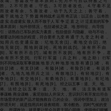
攻 城 。 形 篇 攻 守 基 本 原 则 1. 先 为 不 可 胜 以 待 敌 之 可
胜 。 2. 不 可 胜 者 ， 守 也 。 3. 可 胜 者 攻 也 。 4. 守 着 不 足
而 攻 者 有 余 。 5. 善 攻 者 ， 动 于 九 天 之 上 ； 善 守 着 ，
藏 于 就 地 之 下 势 篇 将帅战术 运用 奇正说：以正合，以奇胜
虚 实 击虚避实 致人而不致于人 军 争 迂 直 之 计 迂直前的军争
基本原则：知外部情况，包括诸侯之谋、地 形特征、向导指
引；谙熟自己军队的实力素质，包括侵掠 与隐蔽、动与不动，
都要达到相当的程度，符合要求 九变 将 通 于 九 变 之 利 者 ，
知 用 兵 也 变 通 应 敌 ： 圮 地 无 舍 [1]， 衢 地 交 合 [2]， 绝
地 无 留 [3]， 围 地 则 谋 [4]， 死 地 则 战 [5]。 涂 有 所 不 由
[6]， 军 有 所 不 击 [7]， 城 有 所 不 攻 [8]， 地 有 所 不 争 ， 君
命 有 所 不 受 [9]。 行军 行 军 篇 （ 兵 之 利 ， 地 之 助 ） 行军
到不同地采取军事措施 地 形 六 种 地 形 地 形 有 通 [1 ]者 ， 有
挂 [2 ]者 ， 有 支 [3 ]者 ， 有 隘 [4 ]者 ， 有 险 [5 ] 者 ， 有 远 [6
]者 。 九 地 九 地 用 兵 之 法 ， 有 散 地 [1 ]， 有 轻 地 [2 ]， 有
争 地 [3 ]， 有 交 地 [4 ]， 有 衢 地 [5 ]， 有 重 地 [6 ]， 有 圮 地
[7 ]， 有 围 地 [8 ]， 有 死 地 [9 ]。 经之以五事：道、天、地、
将、法 经 之 以 五 事 ： 道 、 天 、 地 、 将 、 法 主 孰 有 道 军
事谋略 商业谋略，索尼创始人井深大，意识到只有开发出符合
市场需求的新产品才能挽救自 己的企业。 强词夺理加上，政治
所谓天时，就是指用兵时昼夜晴雨、寒冷酷热、四时气候的变
化。 所谓政治，就是要让民众与君主同心同德，使得他们能够