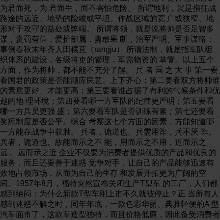
为君而死，为 君而生，而不害怕危险。 所谓地利，就是指征战
路途的远近、地势的险峻或平坦、作战区域的宽 广或狭窄、地
形对于攻守的益处或弊端。 所谓将领，就是说将帅是否足智多
谋，赏罚有信，爱护部属，勇敢果 断，治军严明。军事谋略：
事例春秋末年齐人田穰苴（rangju） 所谓法制，就是指军队组
织体系的建设，各级将吏的管理，军需物资的 掌管。以上五个
方面，作为将帅，都不能不充分了解。 兵 者 国 之 大 事 第一要
看国君的政策是否能顺应民意、上下齐心；第二要看双方将帅谁
的素质更好、才能更高；第三要看谁占据了有利的气候条件和优
越的地 理环境；第四要看哪一方军队的纪律更严明；第五要看
哪一方兵员更强 盛；第六要看军队是否训练有素；第七还要看
奖惩制度是否公平。综合 考察这七个方面的因素，方能知道哪
一方能在战争中获胜。 兵者，诡道也。兵需用诈，兵不厌 诈。
兵者，诡道也。故能而示之不 能，用而示之不用，近而示之
远， 远而示之近 企业不仅要为消费者提供优质的产品和优良的
服务，而且还要善于迷惑 竞争对手，让自己的产品能够迅速有
效地占领市场，从而为自己的生存 和发展开拓更为广阔的空
间。1957年8月，福特突然宣布关闭生产T型车 的工厂，人们都
感到纳闷：为什么新款T型车刚上市不久就被停止？正 当所有人
感到迷惑不解之时，同年年底，一款色彩华丽、典雅轻便的A 型
汽车面市了，这款车造型独特，而且价格低廉，因此备受消费者