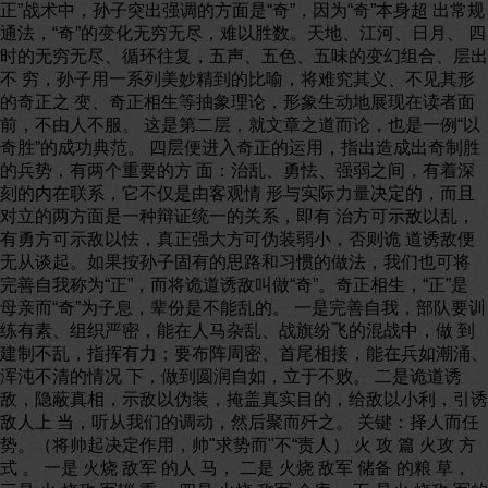
正”战术中，孙子突出强调的方面是“奇”，因为“奇”本身超 出常规
通法，“奇”的变化无穷无尽，难以胜数。天地、江河、日月、 四
时的无穷无尽、循环往复，五声、五色、五味的变幻组合、层出
不 穷，孙子用一系列美妙精到的比喻，将难究其义、不见其形
的奇正之 变、奇正相生等抽象理论，形象生动地展现在读者面
前，不由人不服。 这是第二层，就文章之道而论，也是一例“以
奇胜”的成功典范。 四层便进入奇正的运用，指出造成出奇制胜
的兵势，有两个重要的方 面：治乱、勇怯、强弱之间，有着深
刻的内在联系，它不仅是由客观情 形与实际力量决定的，而且
对立的两方面是一种辩证统一的关系，即有 治方可示敌以乱，
有勇方可示敌以怯，真正强大方可伪装弱小，否则诡 道诱敌便
无从谈起。如果按孙子固有的思路和习惯的做法，我们也可将
完善自我称为“正”，而将诡道诱敌叫做“奇”。奇正相生，“正”是
母亲而“奇”为子息，辈份是不能乱的。 一是完善自我，部队要训
练有素、组织严密，能在人马杂乱、战旗纷飞的混战中，做 到
建制不乱，指挥有力；要布阵周密、首尾相接，能在兵如潮涌、
浑沌不清的情况 下，做到圆润自如，立于不败。 二是诡道诱
敌，隐蔽真相，示敌以伪装，掩盖真实目的，给敌以小利，引诱
敌人上 当，听从我们的调动，然后聚而歼之。 关键：择人而任
势。（将帅起决定作用，帅"求势而"不“责人） 火 攻 篇 火攻 方
式 。 一是 火烧 敌军 的人 马， 二是 火烧 敌军 储备 的粮 草，