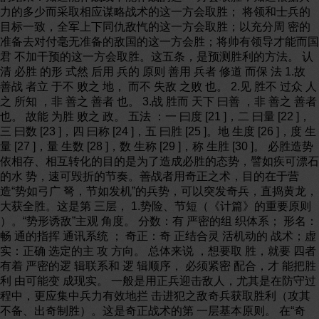
力的多少而采取相应谋略战术的这一方会取胜； 将领和士兵的
目标一致，全军上下同仇敌忾的这一方会取胜；以充分周 密的
准备去对付毫无准备的敌国的这一方会胜；将帅有领导才能而国
君 不加干预的这一方会取胜。这五条，是预测胜利的方法。 认
清 必胜 的形 式然 后用 兵的 原则 善用 兵者 修道 而保 法 1.故
善战 者立 于不 败之 地， 而不 失敌 之败 也。 2.见 胜不 过众 人
之 所知 ，非 善之 善者 也。 3.战 胜而 天下 曰善 ，非 善之 善者
也。 故能 为胜 败之 政。 五法 ：一 曰度 [21 ]，二 曰量 [22 ]，
三 曰数 [23 ]，四 曰称 [24 ]，五 曰胜 [25 ]。地 生度 [26 ]，度 生
量 [27 ]，量 生数 [28 ]，数 生称 [29 ]，称 生胜 [30 ]。 必胜造势
依相存、相互转化的目的是为了造成必胜的态势，譬如疾可漂石
的水 势，速可毁折的节奏。善战者用奇正之术，目的在于营
造“势如弓广 弩，节如发机”的兵势，可以突发奇兵，直捣黄龙，
大获全胜。这是第 三层， 1.势险、节短（《计篇》的重要原则
）。“势形诱敌”主观 角度。 分数：有 严密的组 织体系； 形名：
畅 通的指挥 通讯系统 ； 奇正：奇 正结合灵 活机动的 战术；虚
实：正确 选定的主 攻 方向。 总体来说 ，想要取 胜，就要 四者
有着 严密的逻 辑联系和 逻 辑顺序， 必须紧密 配合，才 能把胜
利 由可能变 成现实。 一般是用正兵迎击敌人，尤其是在防守过
程中，更应集中兵力有效地拦 击进犯之敌奇兵获取胜利（攻其
不备、出奇制胜）。这是奇正战术的第 一层基本原则。 在“奇