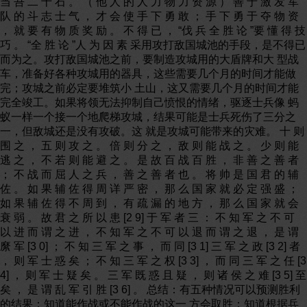
当 吾 二 十 石 。 （ 他 人 的 人 力 物 力 资 源 ） 善 于 激 发 军
队 的 斗 志 士 气 ， 才 会 使 手 下 勇 敢 ； 手 下 勇 于 夺 物 资
， 就 要 有 物 质 奖 励 。 不 得 已 ， “伐 兵 全 胜 论 ”要 懂 得 技
巧 。 “全 胜 论 ”人 为 因 素 采用攻打敌国城池的手段，是不得已
而为之。攻打敌国城池之前，要制造攻城用的大盾牌和大 型战
车，准备好各种攻城用的器具，这些需要几个月的时间才能做
完；攻城之前必定要堆筑小 土山，这又需要几个月的时间才能
完全竣工。如果将领无法抑制自己愤恨的情绪，驱逐士兵像 蚂
蚁一样一个接一个地爬梯攻城，结果可能是士兵死伤了三分之
一，但敌城还是没有攻破。这 就是攻城可能带来的灾难。 十 则
围 之 ， 五 则 攻 之 。 倍 则 分 之 ， 敌 则 能 战 之 。 少 则 能
逃 之 ， 不 若 则 能 避 之 。 是 故 百 战 百 胜 ， 非 善 之 善 者
； 不 战 而 屈 人 之 兵 ， 善 之 善 者 也 。 将 帅 是 国 君 的 辅
佐 。 如 果 辅 佐 得 周 详 严 密 ， 那 么 国 家 就 必 定 强 盛 ；
如 果 辅 佐 得 不 周 到 ， 有 疏 漏 的 地 方 ， 那 么 国 家 就 会
衰 弱 。 故 君 之 所 以 患 [2 9] 于 军 者 三 ： 不 知 军 之 不 可
以 进 而 谓 之 进 ， 不 知 军 之 不 可 以 退 而 谓 之 退 ， 是 谓
縻 军 [3 0] ； 不 知 三 军 之 事 ， 而 同 [3 1] 三 军 之 政 [3 2] 者
， 则 军 士 惑 矣 ； 不 知 三 军 之 权 [3 3] ， 而 同 三 军 之 任 [3
4] ， 则 军 士 疑 矣 。 三 军 既 惑 且 疑 ， 则 诸 侯 之 难 [3 5] 至
矣 ， 是 谓 乱 军 引 胜 [3 6] 。 总结：有五种情况可以预测胜利
的结果：知道能作战或不能作战的这一 方会取胜；知道根据兵