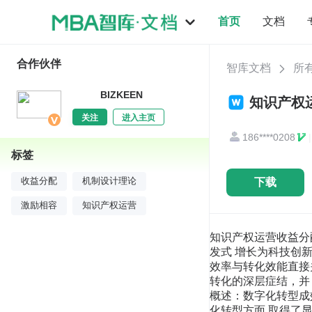
首页
文档
合作伙伴
智库文档
所
BIZKEEN
知识产权
关注
进入主页
186****0208
|
标签
下载
收益分配
机制设计理论
激励相容
知识产权运营
知识产权运营收益分
发式 增长为科技创
效率与转化效能直接
转化的深层症结，并
概述：数字化转型成
化转型方面 取得了