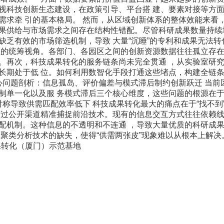
视科技创新生态建设，在政策引导、平台搭 建、要素对接等方
需求牵 引的基本格局。 然而，从区域创新体系的整体效能来看，仍
果供给与市场需求之间存在结构性错配。尽管科研成果数量持续
缺乏有效的市场筛选机制，导致 大量“沉睡”的专利和成果无法
性的统筹视角。各部门、各园区之间的创新资源数据往往孤立存在
。再次，科技成果转化的服务链条尚未完全贯通 ，从实验室研
长期处于低 位。如何利用数智化手段打通这些堵点，构建全链条
核心问题剖析：信息孤岛、评价偏差与模式滞后制约创新跃迁 当
制单一化以及服 务模式滞后三个核心维度，这些问题的根源在
不对称导致供需匹配效率低下 科技成果转化最大的痛点在于“找不
通过公开渠道精准捕捉前沿技术。现有的信息交互方式往往依赖线
配机制。这种信息的不透明和不连通 ，导致大量优质的科研成
聚类分析技术的缺失，使得“供需两张皮”现象难以从根本上解决。 
果转化（厦门）示范基地