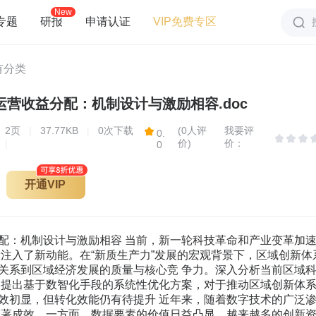
New
专题
研报
申请认证
VIP免费专区
有分类
运营收益分配：机制设计与激励相容.doc
2
页
|
37.77KB
|
0次下载
(0人评
我要评
0.
|
价)
价：
0
开通VIP
配：机制设计与激励相容 当前，新一轮科技革命和产业变革加速
新注入了新动能。在“新质生产力”发展的宏观背景下，区域创新体
关系到区域经济发展的质量与核心竞 争力。深入分析当前区域
 提出基于数智化手段的系统性优化方案，对于推动区域创新体系现
效初显，但转化效能仍有待提升 近年来，随着数字技术的广泛
显著成效。一方面，数据要素的价值日益凸显，越来越多的创新资