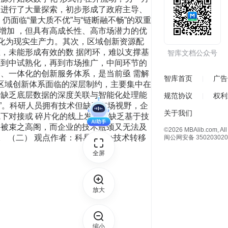
面进行了大量探索，初步形成了政府主导、
面临“量大质不优”与“链断融不畅”的双重
增加 ，但具有高成长性、高市场潜力的优
转化为现实生产力。其次，区域创新资源配
，未能形成有效的数 据闭环，难以支撑基
智库文档公众号
究到中试熟化，再到市场推广，中间环节的
、一体化的创新服务体系，是当前亟 需解
智库首页
广告
前区域创新体系面临的深层制约，主要集中在
于缺乏底层数据的深度关联与智能化处理能
规范协议
权利
到”。科研人员拥有技术但缺乏市场视野，企
关于我们
下对接或 碎片化的线上发布，缺乏基于技
果被束之高阁，而企业的技术瓶颈又无法及
©2026 MBAlib.com, All 
（二） 观点作者：科易网 AI+技术转移
闽公网安备 350203020
全屏
放大
缩小