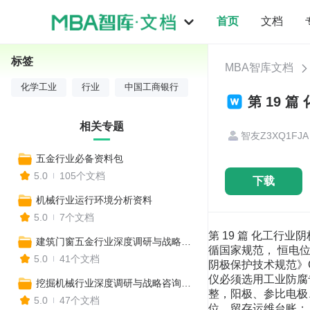
首页
文档
标签
MBA智库文档
化学工业
行业
中国工商银行
第 19 
相关专题
智友Z3XQ1FJA
五金行业必备资料包
5.0
105个文档
下载
机械行业运行环境分析资料
5.0
7个文档
第 19 篇 化工行
建筑门窗五金行业深度调研与战略咨询报告
循国家规范， 恒电
5.0
41个文档
阴极保护技术规范》G
仪必须选用工业防腐专
挖掘机械行业深度调研与战略咨询报告
整，阳极、参比电极、
5.0
47个文档
位，留存运维台账； 