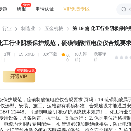
New
专题
研报
申请认证
VIP免费专区
行业
制造业
五金机械
第 19 篇 化工行业阴极保
篇 化工行业阴极保护规范，硫磺制酸恒电位仪合规要求.
1
页
|
15.53KB
|
0次下载
(0人评
我要评
0.
|
|
价)
价：
0
开通VIP
业阴极保护规范，硫磺制酸恒电位仪合规要求 页码：19 硫磺制
位仪选型、安装、施工、运维都有明确标准，合规建设才能通过安
B/T 21448、《强制电流阴 极保护系统技术规范》、化工行业防
用设备，具备防雷、抗干扰、宽温运行； 2. 保护电位严格控制在 - 
电缆均为耐酸专用配件； 4. 管道必须加装绝缘接头，防止电流
6. 老旧管线改造必须补齐阴极保护系统，符合安全规范； 7.