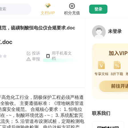
搜索
登录
文档VIP
积分充值
护规范，硫磺制酸恒电位仪合规要求.doc
未登录
doc
投诉
用手机看文
档
举报
酸属于高危化工行业，阴极保护工程必须严格遵
全验收。 主要遵循标准：《埋地钢质管道
腐安全规范。 合规核心要求： 1. 恒电位
联系我们
~，制酸环境优选 - ~； 3. 系统配套完
流失； 5. 沿管道布设测试桩，定期检测电
 施工完成后做验收检测，电位达标方可投产。