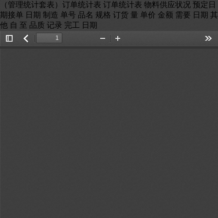
（管理统计套表）订单统计表 订单统计表 物料供应状况 预定日
期接单 日期 制造 单号 品名 规格 订货 量 单价 金额 需要 日期 其
他 自 至 品质 记录 完工 日期
Toggle
返
Zoom
Zoom
Too
Sidebar
回
Out
In