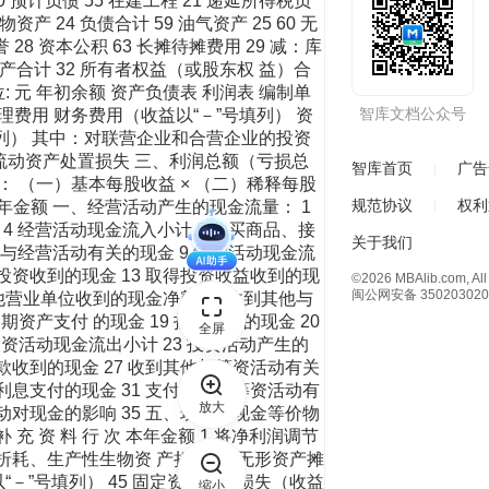
0 预计负债 55 在建工程 21 递延所得税负
产 24 负债合计 59 油气资产 25 60 无
 28 资本公积 63 长摊待摊费用 29 减：库
动资产合计 32 所有者权益（或股东权 益）合
 单位: 元 年初余额 资产负债表 利润表 编制单
智库文档公众号
管理费用 财务费用（收益以“－”号填列） 资
填列） 其中：对联营企业和合营企业的投资
非流动资产处置损失 三、利润总额（亏损总
智库首页
广告
： （一）基本每股收益 × （二）稀释每股
规范协议
权利
次 本年金额 一、经营活动产生的现金流量： 1
4 经营活动现金流入小计 5 购买商品、接
关于我们
他与经营活动有关的现金 9 经营活动现金流
回投资收到的现金 13 取得投资收益收到的现
©2026 MBAlib.com, All 
闽公网安备 350203020
他营业单位收到的现金净额 16 收到其他与
资产支付 的现金 19 投资支付的现金 20
全屏
资活动现金流出小计 23 投资活动产生的
借款收到的现金 27 收到其他与筹资活动有关
付利息支付的现金 31 支付其他与筹资活动有
放大
变动对现金的影响 35 五、现金及现金等价物
充 资 料 行 次 本年金额 1.将净利润调节
折耗、生产性生物资 产折旧 42 无形资产摊
“－”号填列） 45 固定资产报废损失（收益
缩小