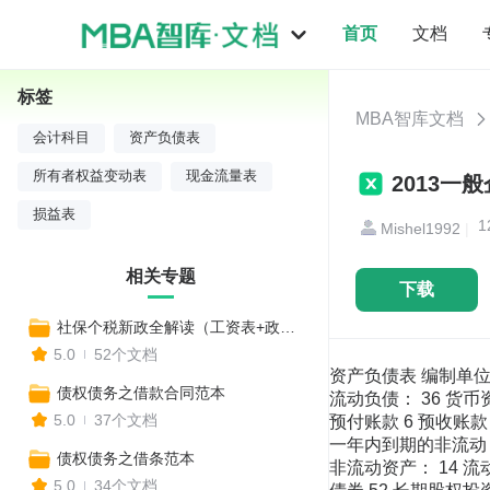
首页
文档
标签
MBA智库文档
会计科目
资产负债表
所有者权益变动表
现金流量表
损益表
1
Mishel1992
|
相关专题
下载
社保个税新政全解读（工资表+政策变化+收入对比+报税流程+合理避税+常见社保问题等实用工具）
5.0
52个文档
资产负债表 编制单位:
债权债务之借款合同范本
流动负债： 36 货币资
5.0
37个文档
预付账款 6 预收账款 
一年内到期的非流动 资
债权债务之借条范本
非流动资产： 14 流
5.0
34个文档