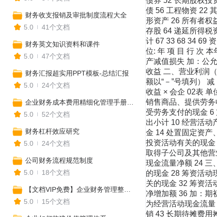
债券 52 长期股权投资
债 56 工程物资 22
财务收支报销及审批制度流程大全
形资产 26 所有者权益
5.0
41个文档
存股 64 递延所得税
计 67 33 68 3
财务英文知识资料和课件
位: 年 项 目 行 
5.0
47个文档
产减值损失 加：公允
收益 二、营业利润（
财务汇报超实用PPT模板-总结汇报
额以“－”号填列） 
5.0
24个文档
收益 × 会企 02表
销售商品、提供劳务收
企业财务成本费用精细化管理手册，全套模板工具一键收藏！（比裁员更有效）
受劳务支付的现金 6
5.0
52个文档
出小计 10 经营活
财务杠杆效应研究
金 14 处置固定资
投资活动有关的现金 
5.0
24个文档
取得子公司及其他营业
公司财务流程规范制度
现金流量净额 24 
5.0
18个文档
的现金 28 筹资活
关的现金 32 筹资
【文档VIP免费】企业财务管理整套表格大全（报告表+结存表+明细表+统计表......）
净增加额 36 加：期
5.0
15个文档
为经营活动现金流量：
销 43 长期待摊费