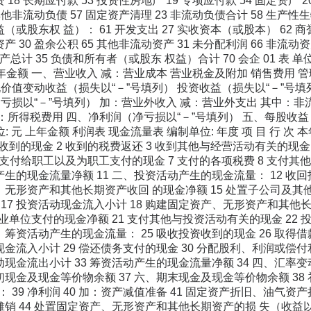
 18 长期应付款 53 投资性房地产 19 专项应付款 54 固定资产 2
 其他非流动负债 57 固定资产清理 23 非流动负债合计 58 生产性生物资
（或股东权 益）： 61 开发支出 27 实收资本（或股本） 62 商誉
资产 30 盈余公积 65 其他非流动资产 31 未分配利润 66 非流
4 69 资产总计 35 负债和所有者（或股东 权益）合计 70 会企 01 表
次 本年金额 一、营业收入 减：营业成本 营业税金及附加 销售费用 
价值变动收益（损失以“－”号填列） 投资收益（损失以“－”号
亏损以“－”号填列） 加：营业外收入 减：营业外支出 其中：
减：所得税费用 四、净利润（净亏损以“－”号填列） 五、每股收益
 单位: 元 上年金额 利润表 现金流量表 编制单位: 年度 项 目 行 
到的现金 2 收到的税费返还 3 收到其他与经营活动有关的现金 
 支付给职工以及为职工支付的现金 7 支付的各项税费 8 支付其
动产生的现金流量净额 11 二、投资活动产生的现金流量： 12 收
产、无形资产和其他长期资产收回 的现金净额 15 处置子公司及其
17 投资活动现金流入小计 18 购建固定资产、无形资产和其他长期
单位支付的现金净额 21 支付其他与投资活动有关的现金 22 投
三、筹资活动产生的现金流量： 25 吸收投资收到的现金 26 取得
动现金流入小计 29 偿还债务支付的现金 30 分配股利、利润或偿
活动现金流出小计 33 筹资活动产生的现金流量净额 34 四、汇率
初现金及现金等价物余额 37 六、期末现金及现金等价物余额 38 补 
 39 净利润 40 加：资产减值准备 41 固定资产折旧、油气资产
用摊销 44 处置固定资产、无形资产和其他长期资产的损 失（收益以