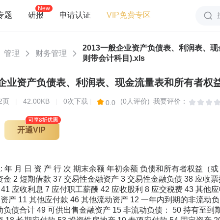
New
专题
研报
申请认证
VIP免费专区
2013一般企业资产负债表、利润表、
管理
财务管理
则带会计科目).xls
2
页
|
42.00KB
|
0次下载
|
(0人评价)
我要评价：
0.0
开通VIP
 年 月 日 资 产 行 次 期末余额 年初余额 负债和所有者权益（或
金 2 短期借款 37 交易性金融资产 3 交易性金融负债 38 应收票据
41 应收利息 7 应付职工薪酬 42 应收股利 8 应交税费 43 其他应收
产 11 其他应付款 46 其他流动资产 12 一年内到期的非流动负 债
动负债合计 49 可供出售金融资产 15 非流动负债： 50 持有至到期投