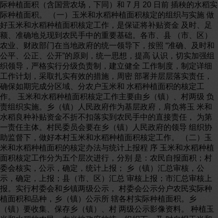
际种植面积（含国营农场，下同）和 7 月 20 日前 插秧的水稻实
际种植面积。 （一）玉米和水稻种植面积核定的组织与实施 做
好玉米和水稻种植面积核定工作，是保证将补贴资金 及时、足
额、准确地兑现到农民手中的重要基础。各市、县 （市、区）
农业、财政部门在当地政府的统一领导下，按照 “准确、及时和
公平、公正、公开”的原则，统一思想，提高 认识，切实加强组
织领导，严格实行分级负责制，建立健全 工作制度，制定详细
工作计划，采取扎实有效的措施，周密 部署并层层落实责任，
确保如期完成分区域、分农户玉米和 水稻种植面积的核定工
作。 玉米和水稻种植面积核定工作主要由乡（镇）、村两级 负
责组织实施。乡（镇）人民政府作为基层政府，肩负将玉 米和
水稻良种补贴资金不折不扣落实到农民手中的直接责任， 为第
一责任主体。村民委员会要在乡（镇）人民政府的领导 组织协
助监督下，做好本村玉米和水稻种植面积核定工作。 （二）玉
米和水稻种植面积的核定办法与统计上报程 序 玉米和水稻种植
面积核定工作分为五个层次进行，分别 是：农民自报面积；村
委会核实，公示，确定，统计上报； 乡（镇）汇总审核，公
示，确定，上报；县（市、区）汇总 审核上报；市汇总审核上
报。实行村委会和乡镇两级公示， 村委会公示分户农民实际种
植面积和品种，乡（镇）公示所 辖各村实际种植面积。乡
（镇）要收集、保存乡（镇）、村 两级公示影像资料。 种植玉