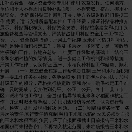
用补贴资金，确保资金专款专用和使用 效益发挥。任何地方、
单位和个人不得虚报良种补贴面积， 不得套取、挤占、挪用补
贴资金。 为确保补贴工作顺利开展，地方各级财政部门根据工
作 需要，适当安排所需配套推广工作经费，保证补贴品种推介
展示、补贴面积核实、补贴资金发放、补贴档案建立和项目 实
施监督检查等管理支出，严禁挤占挪用补贴资金用于工作 经
费。 六、健全保障措施，严肃工作纪律 玉米和水稻良种补贴，
特别是种植面积核定工作，涉及 多层次、多环节，是一项政策
性极强的工作。各地在总结上 年度工作经验的基础上，结合玉
米和水稻种植的实际情况， 进一步健全工作机制和保障措施，
严肃工作纪律，切实保证 玉米、水稻良种补贴工作健康、顺利
开展。 （一）建立健全核定工作帮包责任制 玉米和水稻面积核
定主要工作任务在村级，各地采取乡 镇干部包村的办法，加强
村级工作的领导，严格执行核定政 策和办法，确保核定工作准
确、及时完成，切实做到公平、 公正、公开。各市、县（市、
区）派出帮包工作组，全过程 指导帮助玉米和水稻面积核定工
作，并适时派出督导组，采 用明查暗访等形式，认真进行督
导、检查，及时发现和解决 问题。 （二）明确核定各环节、各
层次的责任,实行责任追究制 种植玉米和水稻的农民必须对自报
的玉米和水稻面积 负责，应于自报面积截止日前报告玉米和水
稻面积而未报告 的，不再纳入核定范围；未准确报告玉米和水