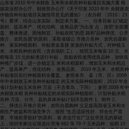
山东省 2010 年中央财政 玉米和水稻良种补贴项目实施方案 根
据农业部办公厅、财政部办公厅《关于印发 2010 年中 央财政农
作物良种补贴项目实施指导意见的通知》（农办财 〔2010〕23
号）要求，结合山东实际，制定本方案。 一、任务目标 以“稳定
面积、提高单产、优化结构、改善品质”为出发 点，按照“全面覆
盖、整体推进、因地制宜、补贴农民”的思 路和“品种择优、公开
推介、农民自愿”的原则，采取省级公 开推介良种、农民自愿购
种、落实种植面积、补贴资金直接 发放的补贴方式，对种植玉
米、水稻良种的农民（含农场职 工），按照玉米每亩 10 元、水
稻每亩 15 元的标准进行补贴， 鼓励农民使用优良品种，加快良
种推广步伐，进一步稳定玉 米和水稻面积，增加玉米和水稻总
产，提高单产，优化结构， 改善品质。 2010 年玉米、水稻良种
补贴项目实行种植面积全覆盖。 参照各市、县（市、区）2009
年中央财政玉米良种补贴核定 的玉米实际种植面积，2010 年全
省计划补贴玉米良种 万亩（不含青岛，下同）；参照 2009 年中
央财政水稻 良种补贴核定的水稻实际种植面积，计划补贴水稻
良种 万亩。分市、县的具体补贴计划详见附件 1、附件 2。
二、择优公开推介良种，农民自愿购种 立足提高我省玉米和水
稻生产效益和市场竞争力，按照 “生态适应性好、符合生产需
要、市场前景较好”的原则，省 农业厅在广泛征求意见的基础
上，组织专家论证筛选出登海 662 等 79 个玉米品种、临稻 10