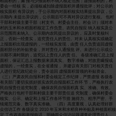
稻面积的，漏 报与少报面积不纳入核定范围；虚报面积的，村
委会一经核 实，必须核减扣除虚报面积并通报批评；对公示的
核实面积 有异议的，于公示期内对面积核实结果提出异议，公
示期内 未提出异议的，公示期后可不再对异议进行复核。 包村
干部和村级主要干部（村支书、村委会主任、村会 计）须对本
村的玉米和水稻面积核定工作负责。农民自报应 纳入核实及公
示范围而未纳入、公示期内农民提出异议的， 应及时复核纠
正，否则一经查实，追究责任人的责任。对未 认真核实或确定
上报面积出现虚报的，一经核实发现，由责 任人负责追回虚报
面积部分的补贴资金，并对责任人通报批 评。未进行公示或公
示期不满时限的，追究以上责任人的责 任。 各级准确汇总上报
面积，保证汇总上报数据来源真实、 数字准确，对故意瞒报或
虚报的，一经查实，在全省通报， 并建议有关部门对相关责任
人进行党纪政纪处分，责令追回 虚报面积冒领的补贴资金。
（三）严肃农民自报和村委会核定工作纪律，严禁虚报 各级各
有关部门要切实抓好抓实农民自报面积工作环 节，严格执行农
民自报责任追究制度，确保农民自报面积真 实、准确、有效。
严格执行包村干部和村级主要干部责任追 究制度，确保村委会
核实、公示、确定和上报工作各环节措 施得力、程序严密、手
续规范完备、数字真实准确。 （四）高度重视，认真处理好群
众信访工作 各级设立 2010 年玉米和水稻良种补贴及种植面积核
定 工作咨询和举报电话，明确群众信访问题调查处理责任人，