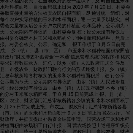
米和水稻的农民，在当地政府的统一组织下，及 时自报玉米和
水稻种植面积，自报面积截止日为 2010 年 7 月 20 日。村委会
采取直接丈量的方法核实农民自报面积，即 通过统一组织，对
每个农户实际种植的玉米和水稻面积，逐 一丈量予以核实。村
委会丈量核实后公示分户农民的种植面 积和品种，公示期为 7
天，公示期内有异议的，由村委会复 核；经公示没有异议后，
由村委会确定本村玉米和水稻的分 户种植面积和品种，然后上
报。村委会核实、公示、确定和 上报工作须于 8 月 5 日前完
成。 乡（镇）、县（市、区）、市玉米和水稻种植面积按照省
财政厅“财政涉农补贴资金‘一本通’信息管理系统”的程序和 格式
要求进行数据录入、汇总，以乡（镇）人民政府正式文 件及
县、市级农业、财政部门联合行文的形式逐级上报。乡 （镇）
汇总审核所辖各村核实的玉米和水稻种植面积后，进 行公示，
公示期为 5 天，公示期内有异议的，由乡（镇）人 民政府复
核；经公示没有异议后，由乡（镇）人民政府确定 本乡（镇）
的分村玉米和水稻面积，于 8 月 15 日前完成上 报。县（市、
区）农业、财政部门汇总审核所辖各乡镇的玉 米和水稻面积于
8 月 25 日前完成上报。市农业、财政部门 汇总审核所辖各县
（市、区）的玉米和水稻面积于 9 月 5 日 前上报省农业厅、省
财政厅，并据实提出补贴资金结算申请。 国营农场玉米和水稻
种植面积由农场职工自行申报，国 营农场按照上述程序组织公
示确认后，统一汇总报当地农业、 财政部门，当地农业、财政