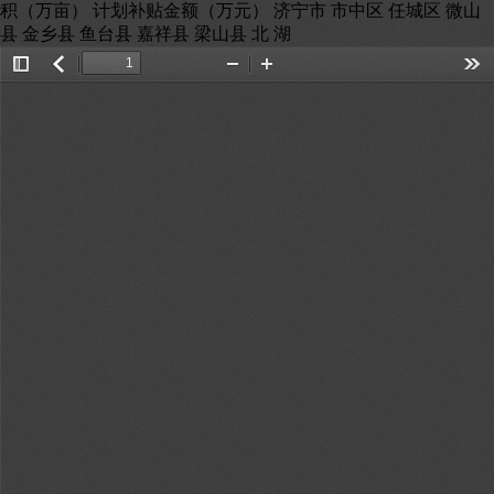
积（万亩） 计划补贴金额（万元） 济宁市 市中区 任城区 微山
县 金乡县 鱼台县 嘉祥县 梁山县 北 湖
Toggle
返
Zoom
Zoom
Too
Sidebar
回
Out
In