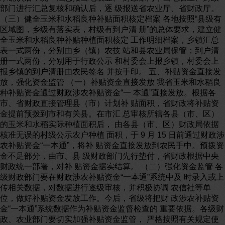
部门进行汇总复核和确认后，逐 级报送省农业厅、省财政厅。
（三）健全玉米和水稻良种补贴面积核定档案 各地按照“县级有
区域图，乡级有落实表，村级有到户清 册”的总体要求，建立健
全玉米和水稻良种补贴种植面积核定 工作明细档案，乡镇汇总
表一式两份，分别由乡（镇）农技 站和县农业局保管；到户清
册一式两份，分别用于行政公示 和村委会上报乡镇，村委会上
报乡镇的到户清册由农民签名 并按手印。 五、补贴资金直接发
放，强化资金监管 （一）补贴资金直接发放 我省玉米和水稻良
种补贴资金通过财政涉农补贴资金“一 本通”直接发放。根据各
市、省财政直接管理县（市）计划补 贴面积，省财政将补贴资
金提前预拨到市和有关县。在市汇 总审核所辖各县（市、区）
的玉米和水稻实际种植面积后， 由各县（市、区）财政局依据
核准无误的村级公示农户种植 面积，于 9 月 15 日前通过财政涉
农补贴资金“一本通”，将补 贴资金直接发放到农民手中。预拨资
金不足部分，由市、县 级财政部门先行垫付，省财政根据中央
财政统一部署，对补 贴资金据实结算。 （二）强化资金监管 各
级财政部门要在财政涉农补贴资金“一本通”系统中及 时录入或上
传相关数据，对数据进行逐级审核，并积极协调 农信社等单
位，做好补贴资金发放工作。今后，省级将把财 政涉农补贴资
金“一本通”系统数据作为补贴资金监督检查的 重要依据。各级财
政、农业部门要切实加强补贴资金监管， 严格按照有关规定使