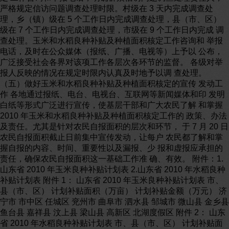
严格规定信访问题调查处理时限。村级在 3 天内完成调查处
理，乡（镇）级在 5 个工作日内完成调查处理，县（市、区）
级在 7 个工作日内完成调查处理，市级在 9 个工作日内完成 调
查处理。玉米和水稻良种补贴及种植面积核定工作咨询和 举报
电话，及时在公众媒体（报纸、广播、电视等）上予以 公布，
广泛接受社会各界对该项工作各层次各环节的监督。 各级对举
报人反映的情况在规定时限内认真及时地予以调 查处理。
（五）做好玉米和水稻良种补贴及种植面积核定的宣传 发动工
作 各地通过报纸、电台、电视台、互联网等新闻媒体和印 发明
白纸等形式广泛进行宣传，使基层干部和广大农民了解 和掌握
2010 年玉米和水稻良种补贴及种植面积核定工作的 政策、办法
及责任。尤其是针对农民自报面积的层次和环节， 于 7 月 20 日
农民自报面积截止日前集中宣传发动，让每户 农民都了解和掌
握自报的内容、时间、重要性以及漏报、少 报和虚报应承担的
责任，确保农民自报面积这一基础工作准 确、有效。 附件：1.
山东省 2010 年玉米良种补贴计划表 2.山东省 2010 年水稻良种
补贴计划表 附件 1： 山东省 2010 年玉米良种补贴计划表 市、
县（市、区） 计划补贴面积（万亩） 计划补贴金额（万元） 济
宁市 市中区 任城区 兖州市 曲阜市 泗水县 邹城市 微山县 金乡县
鱼台县 嘉祥县 汶上县 梁山县 高新区 北湖度假区 附件 2： 山东
省 2010 年水稻良种补贴计划表 市、县（市、区） 计划补贴面