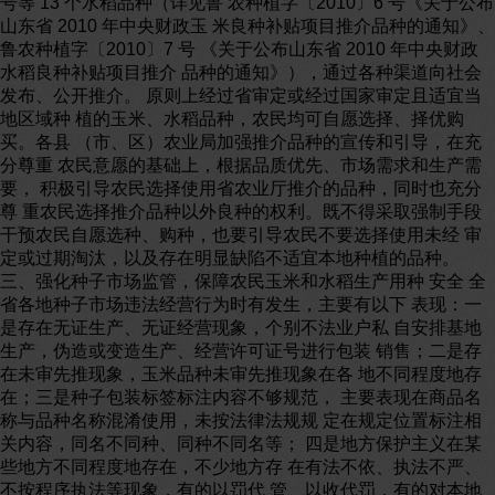
号等 13 个水稻品种（详见鲁 农种植字〔2010〕6 号《关于公布
山东省 2010 年中央财政玉 米良种补贴项目推介品种的通知》、
鲁农种植字〔2010〕7 号 《关于公布山东省 2010 年中央财政
水稻良种补贴项目推介 品种的通知》），通过各种渠道向社会
发布、公开推介。 原则上经过省审定或经过国家审定且适宜当
地区域种 植的玉米、水稻品种，农民均可自愿选择、择优购
买。各县 （市、区）农业局加强推介品种的宣传和引导，在充
分尊重 农民意愿的基础上，根据品质优先、市场需求和生产需
要， 积极引导农民选择使用省农业厅推介的品种，同时也充分
尊 重农民选择推介品种以外良种的权利。既不得采取强制手段
干预农民自愿选种、购种，也要引导农民不要选择使用未经 审
定或过期淘汰，以及存在明显缺陷不适宜本地种植的品种。
三、强化种子市场监管，保障农民玉米和水稻生产用种 安全 全
省各地种子市场违法经营行为时有发生，主要有以下 表现：一
是存在无证生产、无证经营现象，个别不法业户私 自安排基地
生产，伪造或变造生产、经营许可证号进行包装 销售；二是存
在未审先推现象，玉米品种未审先推现象在各 地不同程度地存
在；三是种子包装标签标注内容不够规范， 主要表现在商品名
称与品种名称混淆使用，未按法律法规规 定在规定位置标注相
关内容，同名不同种、同种不同名等； 四是地方保护主义在某
些地方不同程度地存在，不少地方存 在有法不依、执法不严、
不按程序执法等现象，有的以罚代 管、以收代罚，有的对本地