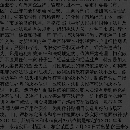
企业松，对外来企业严，管理尺 度不一。各市和各县（市、
区）农业部门要积极会同公安、 工商等部门，按照属地管理的
原则，切实加强种子市场管理， 净化种子市场经营主体，维护
种子市场的良好秩序。严格按 照《中华人民共和国种子法》及
相关法律法规的有关规定， 组织执法人员，对种子市场进行全
面清理、核查和整顿，严 厉打击违法经营行为，严把种子市场
准入关。对所辖区内种 子生产经营企业和经营业户进行拉网式
排查，严厉打击制、 售假劣种子和无证生产、经营等违法行
为。凡是违犯相关法 律和法规规定的，依法严肃处理，切实做
到不遗漏任何一家 种子生产经营企业和经营业户，特别是加大
对大案要案的查 处力度，对性质恶劣的坚决依法取缔，对构成
犯罪的依法移 送司法机关。做到案情没有搞清的决不放过，假
冒伪劣种子 源头和流向没有查明的决不放过，制假售假责任没
有依法处 理的决不放过，应移送司法机关没有移送的决不放
过，包庇、 纵容参与制假售假的国家公职人员没有受到追究的
决不放 过。坚决打击坑农害农等不法行为，防止假冒伪劣种子
进入 生产领域，切实保障种子市场供应渠道畅通、规范有序，
保 障农民生产用种安全，为良种补贴项目创造良好的市场环
境。 四、严格核定玉米和水稻种植面积，按实际种植面积补 贴
2010 年，我省玉米和水稻良种补贴依据是核定的 2010 年玉
米、水稻实际种植面积，核定范围是 7 月 20 日前出苗 的玉米实