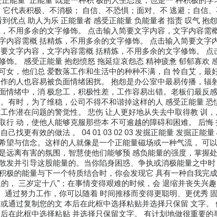
 感受正能量 “正能量”既是一种积 极的人生态度，也是一 种积极的
：它代表积极、不消极； 自信、不恐惧；面对、不 逃避；自信、
看到优点 助人为乐 正能量者 感受正能量 负能量者 指责 叹气 抱
炼，不用多余的文字修饰。 点击输入简要文字内容，文字内容需概
字内容需概 括精炼，不用多余的文字修饰。 点击输入简要文字
简要文字内容，文字内容需概 括精炼，不用多余的文字修饰。 点
饰。 感受正能量 抱怨愤怒 拖延症哀怨态 精神疲惫 郁郁寡欢 感
可女，他们总 爱数落工作和生活中的种种不满，自 怜自艾，最
工作的人也容易被负面情绪困扰。 抱怨是办公室中最易传播，辐
面情绪中，消 极怠工，积极性差，工作容易出错。老板们最反
司。有时，为了维稳，公司不得不和谐掉这样的人 感受正能量 恐
工作潜在问题的警觉性。 悲伤 让人更好地从失去中取得教 训，从
取行 动，使他人能够克服那些本 不可逾越的障碍和困难。 后悔
己找更有效的做法 。 04 01 03 02 03 发掘正能量 发掘正能
希望与信念。这样的人就像是一个正能量磁场或一种气流， 可
是远离有害的氛围，智慧使他们能够预 感负能量的强度，掌
散发并引导这股能量的。当你陷身困惑、争执或消极能量之中时
积极的能量与下一个特质结合时，你会发现它 具有一种自我完成
生的， 三岁定十八”；在事情变得艰难的时候，会 退缩并丧失兴趣
。 通过努力工作，你可以随着 时间推移而变得更聪明、更优秀 固
里或通过复制您的文 本后在此框中选择粘贴并选择只保留 文字。
本后在此框中选择粘贴 并选择只保留文字。 有计划地做很重要的