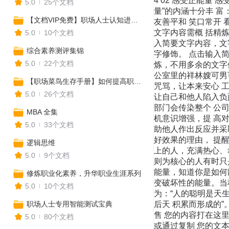
4 02 感受正能量
5.0
25个文档
量”的内涵十分丰 富
【文档VIP免费】职场人士认知进阶与思维突破
友善平和 笑口常开 
文字内容需概 括精
5.0
10个文档
入简要文字内容，文
综合素养测评集锦
字修饰。 点击输入
5.0
22个文档
炼，不用多余的文字修
公室里的祥林嫂可男
【职场菜鸟生存手册】如何提高职场竞争力
咒骂，让本来安心 
5.0
26个文档
让自己和他人陷入负
部门会传染整个 公
MBA 全集
机意识增强，提 高对
5.0
33个文档
助他人作出反应并采
好效果的理由， 提醒自
逻辑思维
上的人，充满热心、
5.0
9个文档
则为核心的人有时只
能量，知道你是如何
修炼职业化素养，升华职业生涯系列
变破坏性的能量。当
5.0
10个文档
为：“人的聪明是天
职场人士专用智能测试宝典
后天 积累而形成的”
售 您的内容打在这
5.0
80个文档
或通过复制 您的文