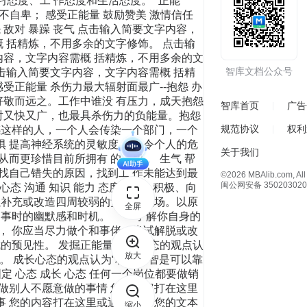
学习态度、工 作态度和生活态度。 “正能
不自卑； 感受正能量 鼓励赞美 激情信任
怨 敌对 暴躁 丧气 点击输入简要文字内容，
 括精炼，不用多余的文字修饰。 点击输
内容，文字内容需概 括精炼，不用多余的文
智库文档公众号
击输入简要文字内容，文字内容需概 括精
受正能量 杀伤力最大辐射面最广--抱怨 办
好敬而远之。工作中谁没 有压力，成天抱怨
智库首页
广告
射又快又广，也最具杀伤力的负能量。抱怨
规范协议
权利
感这样的人，一个人会传染一个部门，一个
惧 提高神经系统的灵敏度，且 令个人的危
关于我们
而更珍惜目前所拥有 的一切 。 生气 帮
 找自己错失的原因，找到工 作未能达到最
©2026 MBAlib.com, All 
闽公网安备 350203020
量 心态 沟通 知识 能力 态度乐观、积极、向
以补充或改造四周较弱的负能量磁场。以原
全屏
握处事时的幽默感和时机。 了解你自身的
， 你应当尽力做个和事佬，尝试解脱或改
的预见性。 发掘正能量 固定心态的观点认
放大
。 成长心态的观点认为“聪明才智是可以靠
定 心态 成长 心态 任何一个岗位都要做销
 做别人不愿意做的事情 您的内容打在这里
事 您的内容打在这里或通过复制 您的文本
缩小