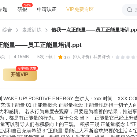
New
专题
研报
申请认证
VIP免费专区
综合
素质训练
借我一点正能量——员工正能量培训.pp
能量——员工正能量培训.ppt
5
页
|
4.15MB
|
5次下载
|
(0人评价)
我要评价：
0.0
开通VIP
AKE UP! POSITIVE ENERGY 主讲人：xxx 时间：XXX C
 04 充满正能量 01 正能量概念 正能量概念 正能量现泛指一切
力和感情。 若从行为角度去观察，只要是为着善的结果，推进事
为，都是有正能量的行为。 益于公众 当下，正能量它已经上升
量可以引导人们有积极向上的三观。 积极三观 正能量概念 1 “
活和自己充满希望 3 “正能量”是能让人不断追求想要的生活 4 “正能