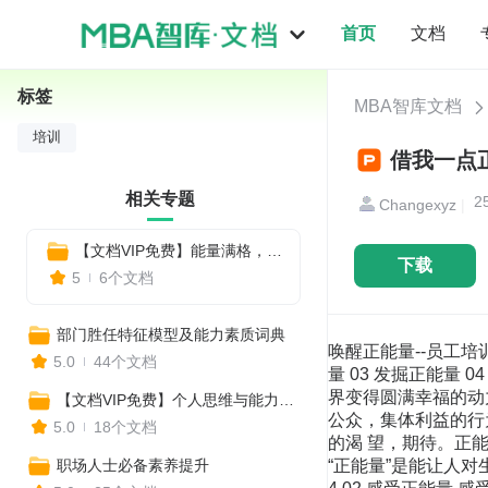
首页
文档
标签
MBA智库文档
培训
借我一点正
相关专题
2
Changexyz
|
【文档VIP免费】能量满格，高效续航——职场正能量的日常修炼指南
下载
5
6个文档
部门胜任特征模型及能力素质词典
唤醒正能量--员工培训 W
5.0
44个文档
量 03 发掘正能量
界变得圆满幸福的动
【文档VIP免费】个人思维与能力升级指南，成就更优秀的自己
公众，集体利益的行
5.0
18个文档
的渴 望，期待。正能
职场人士必备素养提升
“正能量”是能让人对生