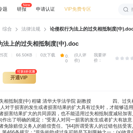
New
专题
研报
申请认证
VIP免费专区
综合
法律法规
论侵权行为法上的过失相抵制度(中).do
法上的过失相抵制度(中).doc
25
页
|
66.50KB
|
0次下载
(0人评
我要评
0.
价)
价：
0
开通VIP
了他人的损害或者在遭受他人损害后进一步导致了损害结果的扩大。例如，A被B打伤手臂后，没有及时前去就医，以致手臂伤势恶化被截肢。 从上述界定来看，受害人的过失主要包含的是对自身安全或利益的忽视。然而，值得考虑的一个问题是：为什么受害人没有采取合理的注意或者可以获得的预防措施来保护其身体、财产以及其他的权益免受损害，就被认为是有过失的呢?对于这一问题有各种不同的回答： 第一种观点认为，现实生活中的每一个人都负有保护自己的人身与财产的注意义务，由于他没有尽到这种注意义务，因此他就具有过失。例如，日本著名民法学家我妻荣教授认为，在社会生活中，每个人不仅应当注意不给他人造成损害，还应当注意不使自己蒙受损害，如果违背上述原则，受害人须忍受其损害。我妻荣教授将注意义务作为诚实信用原则上的义务，凡是违反这一义务的行为就有过失。但是这种观点被大多数学者所否定，[48]因为如果肯定每一个人都负有保护自己人身与财产的注意义务，那么就不存在过失侵权行为，任何损害的发生都可以认定为受害人没有尽到保护自己人身与财产的注意义务。 第二种观点认为，应当从受害人的行为是否具有违法性着手来解释受害人的过失，如此方能避免得出人们具有自我保护义务的结论。[49]然而，违法性的要件只是对侵权人而非受害人的要求，因为前者被认为承担的是法律责任，而后者仅仅是被否定了全部或者部分的救济而已。 第三种观点认为，可以通过类比没有尽到对他人利益的通常的注意义务就具有违法性，而将受害人未能照顾自己利益的行为看作是具有违法性的。[50]但是，这种方法无法行得通的一个主要原因就是，任何人都不对自己负有法定的义务。 第四种观点认为，受害人对侵权人负有一项义务，该义务的内容为：受害人不得因其忽视对自身安全的通常预防措施而将自己暴露于已经产生法律责任的危险当中。例如，超速驾驶人的行为已经对路人造成了很大的危险，因此受害人不应当由于自己的疏忽而将自己暴露在这种危险当中，从而遭受损害。该观点虽然有一定的道理，但是并不能解释所有的案件，例如，行人过马路的时候不当心固然是使自己更危险而非使驾车者更危险，但是驾驶重型卡车的司机的过失通常并非使自己更危险，而是使得行人或其他轻型汽车的驾驶者更危险。因此，因其过失驾驶对于别人比对于他自己更加危险，而行人过马路时没有当心仅是使自己而非驾车者更加危险。[51] 第五种观点认为，现实生活中，虽然每一个人都不负有自我保护的个体性义务，但是一旦纯粹的个人主义外观被抛弃之后，这样一项对自身的义务就与更广泛的对有关系的人的义务以及被告所负有的维护作为整体的社会的义务相互结合。这项保护自身及其财产的义务成为对其作为一个社会成员应向社会所尽到的义务的一个方面。即便没有任何法律文本明确的表述此种义务，他也可以由法官依据社会的需要加以确认并且违反该义务构成违法。[52] 我们认为，上述观点都在某个方面说明了受害人过失的原因，但是仍未触及问题的实质。实际上，受害人的过失不同于侵权人的过失，前者只是在一个宽松的或者非技术意义上使用的称谓，因受害人过失而减少其赔偿额的根本原因并非受害人违反了保护自己的注意义务，或者成文的法律规定，而只是基于法律公平的精神与诚实信用原则的要求，使加害人不去承担那部分并非因自己造成的损害。但是就侵权行为人的过错而言，其行为必须是不法的。他必须违反了旨在保护他人而不仅仅是保护其自身的法律规范。因此，过失相抵中受害人的过失包括两种情形：其一，受害人违反法律上的注意义务的要求。现代社会生活中的法律不仅是裁判规范，同时也是行为规范。当行为人没有遵守法律要求的行为规范而遭受损害时，就认为其具有过失。例如，我国《道路交通安全法》第76条第1款第2项规定，原则上机动车与非机动车驾驶人、行人之间发生交通事故的，由机动车一方承担责任。但例外情况是，如果机动车一方有证据能够证明非机动车驾驶人、行人违反道路交通安全法律、法规的，且其已经采取必要处置措施的，可以减轻机动车一方的责任。该项中“非机动车驾驶人、行人违反道路交通安全法律、法规”的行为就属于有过失的行为;其二，即便受害人不违背法律上的注意义务而只是单纯的没有注意，如果令赔偿义务人承担全部损害赔偿责任有违公平原则时，也应当据此减轻加害人的赔偿责任。[53] (2)受害人过失的类型 在德国民法中，按照注意程度的不同，过失可以分为以下几类：第一，重大过失(grobe Fahrlässigkeit)，即怠于交易上必要的注意，而产生的不同寻常的疏忽。易言之，行为人以极不合理的方式未尽到交易上必要的注意。在侵权法中，重大过失通常与故意等同处理。第二，一般过失(mittlere Fahrlässigkeit)，也称为“抽象轻过失”，《德国民法典》第276条第1款第2项中所谓的“怠于交易上必要的注意”，就是抽象轻过失。这种注意的程度，以有相当思虑经验的人为标准(罗马法上称为“善良管理人”)，如果欠缺此种注意，则为抽象轻过失。侵权行为法中所谓的过失多是指抽象轻过失。第三，轻微过失(leichte Fahrlässigkeit)，亦称“具体轻过失”，它是指欠缺“与处理自己事务时相同的注意程度”，此类过失应就案件中当事人的主观具体情形加以判断。而在英美侵权行为法中，通常不将过失“Negligence”分为重大过失、一般过失与轻微过失，但是当行为具有重大过失时，其行为通常可以构成故意侵权行为。[54] 从《人身损害赔偿解释》第2条的规定来看，最高人民法院将受害人的过失区分为两类：一般过失与重大过失。所谓重大过失就是，受害人以极不合理的方式没有尽到对自己利益应有的最基本的注意，而与加害人共同导致自己遭受损害;或者在损害发生后，导致了损害结果的进一步扩大。受害人的一般过失就是，受害人没有尽到作为一个合理的人而应有的对自己利益所应有的注意程度，从而使自己遭受了损害或造成损害结果的进一步扩大。 (3)如何判断受害人具有过失 在实践中，判断受害人对于损害的发生或损害结果的扩大所具有的重大过失，比较容易，但是如何判断受害人具有一般过失，则较为困难。笔者认为，判断受害人是否具有一般过失的标准就是看他是否违反了一个合理的人对于自己利益所应有的注意程度。申言之，当受害人没有达到一个普通的或合理的人对于自己利益应有的注意程度时，就认为其具有过失。《美国侵权法重述(第二次)》第464条将判断受害人过失的具体标准确定为：“(1)除非行为人是未成年人或精神丧失的人，为保护自己所应当遵守的行为标准，合理人在同样情况下所应当遵守的标准。(2)合理人在同样年龄、智慧及经验于同样情况下所应当遵守的标准是未成年人为保护自己所应当遵守的行为标准。”法院在确定受害人的过失时，应当将这样一个假设的人的行为与实际的受害人的行为相比较。如果发现受害人的行为符合这个假设的人的行为标准，那么就认为受害人没有过失，反之则认为具有过失。例如，王某将一封信交给李某暂时保管，该信内装了一枚非常昂贵的钻石戒指，但是王某并未告知李某，结果李某将该信遗失。在本案中，一个合理的人在将如此昂贵的戒指装在信件中交给他人保管时通常都会特别加以说明，而王某只是简单的把信交给李某保管了事，并未告知其信内存有贵重物品，所以应当认定其具有过失。 需要特别指出的一点是，这里用于判断受害人的过失的合理人标准不同于判断加害人过失的合理人标准不同，[55]前者的注意程度应当低于后者的注意程度。之所以判断受害人过失的合理人的标准不同于判断加害人过失的合理人标准，原因有二：其一，通过降低对受害人注意程度的要求，能够增加受害人获得补偿的机会;其二，虽然受害人因其过失而使自己处于危险境地或者导致损害结果的进一步扩大，但是这种过失与加害人使他人处于危险境地的行为相比，存在明显的道德上的差异，法律对于具有不同道德差异的行为应当给予不同的评价。 3、受害人过错的举证责任 在侵权诉讼中，当赔偿义务人主张受害人的过错从而意欲过失相抵时，应当由其负担举证责任，而受害人不负有证明自己对于损害的发生或损害结果的扩大具有过错的责任。 (二)受害人的过错行为必须是损害发生或者损害结果扩大的原因 我国《民法通则》第131条规定：“受害人对于损害的发生也有过错的，可以减轻侵害人的民事责任。”《人身损害赔偿解释》第2条第1款第1句也规定：“受害人对同一损害的发生或者扩大有故意、过失的，依照民法通则第一百三十一条的规定，可以减轻或者免除赔偿义务人的赔偿责任。”因此，受害人的过错行为必须与同一损害的发生或者扩大之间存在因果关系。这里要特别强调的一个词就是“同一损害”。最初《人身损害赔偿解释(征求意见稿)》中并没有使用“同一”一词。笔者认为，如果不在损害一词前用“同一”一词加以限定，那么就无法正确的区分过失相抵与因果关系的中断。因为当受害人的故意或者过失导致的不是同一损害的发生或扩大，而是另外一个损害的发生或者与加害人无关的损害的扩大，则属于因果关系的中断，而非过失相抵，因此“损害”一词应当加上“同一”的限制。[56]最高人民法院正式颁布的解释吸收了该建议，明确提到了必须是造成“同一损害的发生或扩大”，显然更为科学合理。 1、受害人的过错行为与同一损害的发生或损害结果的扩大之间存在因果关系 判断受害人过错行为与损害之间的因果关系，应当适用与判断侵权行为与损害结果之间的因果关系相同的规则。[57]因此，法院在审理案件中即便发现受害人存在过错，也不能匆忙的进行过失相抵，而是应当判断受害人具有过错的行为与其所受到的损害或者被扩大的损害结果之间是否具有责任成立的因果关系与责任范围的因果关系。如果是，则可进行过失相抵;反之，则不能进行过失相抵。实践中，有些法院由于没有注意到这一点，而简单的认为只要受害人或者其监护人存在过错，就认定构成混合过错，从而进行过失相抵，减轻加害人的赔偿责任。此种做法显然不利于保护受害人的合法权益。 2、受害人过错行为与同一损害的发生或损害结果扩大之间的因果关系类型： (1)受害人的过错行为与加害人的行为相互结合，共同导致了同一损害后果的发生，即存在“共同的因果关系”(addierte Kausalität)。所谓共同的因果关系，也称“结合的因果关系”(combined cause)，它是指，加害人行为与受害人的行为相互结合，作为共同原因造成受害人的同一损害。例如，张某在进入某施工现场找自己的朋友李某时，没有按照规定戴安全帽，因工人李某在施工时的过失导致一把扳手从三楼掉下，刚好砸在张某的头上，造成张某受伤。在本案中，张某的损害是由于其过失行为与李某的过失行为相互结合共同造成的，欠缺其中之一，损害都不会发生，因此属于过失相抵的情形。 (2)受害人的过错行为只是导致了损害结果的进一步扩大，例如，甲某在骑车的过程中因过失将摊贩乙某摆放的水果摊撞到，乙某在摊子倒了以后并未将散落在地上的水果收拾好，而是任其留在地上，结果被往来穿行的汽车压坏。在本案中，水果摊被撞倒的损害只是由于甲某一人的过失行为所致，但是受害人乙某的故意行为导致了损害结果的进一步扩大。因此，也属于过失相抵的情形。 (三)受害人的行为必须是不当的行为 在认定是否构成过失相抵时，无须要求受害人的行为具备违法性，只要受害人的行为属于不当行为即可。因此，当受害人的行为属于违法阻却事由，如正当防卫、紧急避险以及自助行为时，不构成过失相抵。此外，因见义勇为的行为而遭受损害时，也不构成过失相抵，例如冲进铁轨救出一个小孩，或为了保护有价值的财产而扑灭大火，或者站在街上警告路人注意交通事故造成的障碍等。 所谓不当行为既可以是积极的作为，也可以是消极的不作为，消极的不作为构成过失相抵的情形包括：其一，当重大损害原因存在而赔偿义务人不知道，受害人没有促使赔偿义务人注意。例如，前面所举的那个将装有昂贵钻石戒指的信封交给他人保管，但不加以说明的例子;其二，在损害发生后，怠于避免或者减少损害。例如，在受害之后不及时前去就医。 (四)受害人必须具有过失相抵能力 由于对受害人过错性质的认识不同，因此理论界与实务界对于什么是受害人的过失相抵能力，也存在不同的理解。主要有以下几种学说： 1、责任能力说 此种观点认为，在适