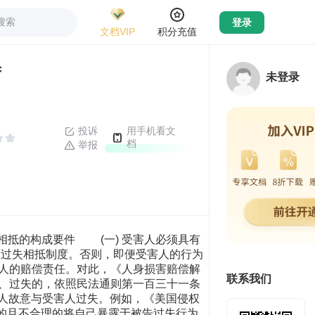
搜索
登录
文档VIP
积分充值
c
未登录
投诉
用手机看文
档
举报
用过失相抵制度时，须受害人具备责任能力。申言之，受害人对其行为具有正常的认识且能够预见到其行为所发生的法律责任。如果受害人属于无行为能力人或限制行为能力人且没有辨识能力，虽然对于损害的发生或者扩大，构成与有过失的事实，对于加害人的赔偿义务，也不发生影响。[58]支持此说的理由主要有：首先，当受害人因其故意或过失而导致损害发生或者损害结果扩大时，从诚实信用原则的角度来看，他不得转嫁给加害人，因为受害人的过错是其违反在社会生活中所负有的尽相当注意以使自己不要蒙受损害的进行生活的义务，因此受害人也具有社会可归责性，其过错与加害人的过错并没有本质上的区别，所以在认定受害人的过错进而过失相抵时，就需要受害人具有责任能力。[59]其次，在未成年人作为加害人时，既然要求其必须具备责任能力，才能与法定代理人承担连带责任，因此当未成年人作为受害人时，如果没有责任能力，也进行过失相抵，显然违背公平。[60] 2、注意能力说 此说认为，受害人的过错不同于加害人的过错，因为人们并非一般性的负有不得侵害自己利益的义务，而且过失相抵的功能不过是为了谋求减轻加害人责任的规定，因此无须受害人具有对自己行为所产生的责任的识别能力，而只要其具备避免危险发生的注意能力即可。这个注意能力应当依据具体的案件以及受害人的个别情况加以认定，但是比一般的责任能力要低，通常小学生的程度即具有危险的注意能力，可进行过失相抵。[61] 3、事理辨识能力说 日本最高裁判所在1964年6月24日的判决中提出该说，最高裁判所认为，过失相抵的问题与对侵权行为者的积极地使其负担损害赔偿责任的问题，在宗旨上有所不同。前者不过是在决定因侵权行为而发生损害赔偿责任数额时，从公平的角度出发对受害人在损害的发生、扩大上的不注意应当如何斟酌的问题，因此在考虑未成年的受害人的过失的场合，该未成年人只要具备足以识别事理的智能即事理辨识能力即可。在该起判决中，最高裁判所对于没有很好的注意机动车，骑自行车带人通过十字路口的两名8岁左右的儿童，认为日常在学校以及家庭中受到关于交通危险的充分的训诫，能够推定为具有对交通危险的辨识能力，因此对父母的抚慰金进行了过失相抵。[62]由于最高裁判所提出的事理辨识能力低于责任能力与注意能力，因此究竟达到何种年龄，才能认为具备事理辨识能力并无具体的标准。从日本下级法院的一些判例来看，对于5岁以上的受害人基本认定具备事理辨识能力，而对于4岁以下的儿童多否定其具有事理辨识能力。[63]近年来，日本法院在判断事理辨识能力的年龄标准继续呈现了下降的趋势，一些法院对于4岁以下的幼儿的过失相抵能力也给予了肯定，刘得宽教授认为，今后的判例还将继续朝着这一方向发展下去。[64] 4、客观说 此说认为，在过失相抵中不以受害人是否具备责任能力、识别能力或者事理辨识能力为要件，只要客观上受害人具有过错，就可进行过失相抵。支持该说的理由主要有如下几点：首先，过失相抵中的“过失”显然不同于侵权责任成立要件中的“过失”，它只是在计算损害赔偿数额的意义上加以使用，不要求受害人具有辨识能力;其次，当受害人属于不具备辨识能力的幼儿时，过失相抵的对象是该幼儿的监护人，理由是监护人监护义务的违反。再次，从加害人的角度来说，受害人如果没有责任能力、识别能力或者事理辨识能力，就不能进行过失相抵，显然是不公平的。[65] 5、我国理论界与实务界的观点 在我国民法理论界，学者多认为，在过失相抵中无须考虑受害人本身是否具有过失相抵能力，理由有二：其一，我国《民法通则》第133条第1款第1句规定：“无民事行为能力人、限制民事行为能力人造成他人损害的，由监护人承担民事责任。”因此，我国现行法并不承认责任能力对责任承担后果的影响，行为人有无责任能力不影响损害赔偿责任的成立，同样也不影响对过失相抵的运用;其二，在无民事行为能力人或限制民事行为能力人的行为构成损害发生或扩大的直接原因时，应当认定其法定代理人具有过错，进而根据过失相抵制度使加害人减轻赔偿责任。[66] 从我国的司法实践来看，各级人民法院在审理无民事行为能力人作为受害人时是否能够进行过失相抵的案件时，也从不考虑受害人自身有无过失相抵能力，相反主要是从监护人是否尽到监护义务的角度上来确定能够进行过失相抵。如果监护人没有对被监护人尽到监护之责任致使被监护人受到他人的伤害，则应当减轻加害人的赔偿责任的问题。例如，在《关于赵正与尹发惠人身损害赔偿案如何运用法律政策的函》(91民他字第1号)等司法解释中，最高人民法院认为，“尹发惠因疏忽大意行为致使幼童赵正被烫伤，应当承担侵权民事责任;赵正的父母对赵正监护不周，亦有过失，应适当减轻尹发惠的民事责任。” 再如，在“李贞顺诉高志坤等损害赔偿案”中，辽阳市宏伟区人民法院认为：“公民的生命健康权受法律保护。高志坤使用的生产工具存在危险，高志坤是应当预见的。院内经常有小孩子玩耍，高志坤也是明知的，特别是在高志坤亲眼看见小孩在车旁玩耍的情况下，没有采取熄火等措施妥善管理，使危险因素持续存在，以至造成了车倾人亡的后果。高志坤明显存在过错，其又未举出证据证明完全由受害人踏翻所致或系他人过错所致，高志坤应承担主要民事责任，承担全部赔偿责任的百分之八十。经查证车倾不是刘畅蹬踏所致，刘畅不存在过错行为，不应对事故承担责任。李贞顺是吴梅花的监护人，应当承担监护职责，在院内能看见吴梅花距三轮车很近的情况下，并深知车上所载物具有危险性，而未对吴梅花及时监管，对事故的发生有一定责任。”因此，判决就原告李贞顺经济损失的合理部分元，由被告高志坤赔偿元，原告李贞顺自行负担经济损失元。 6、笔者的观点 笔者认为，在过失相抵中应当要求受害人具有过失相抵能力，此种能力为辨识能力，即受害人具备对其行为将会产生某种损害自身利益后果的认识，如果受害人不具备此种辨识能力，即便其监护人未尽到监护义务，也不能以监护人的过失作为受害人的过失，进而进行过失相抵。理由在于以下几点： 首先，侵权行为法以自己责任为原则，即要求任何人对因自己过错而产生的后果负责，当受害人为无民事行为能力人或限制民事行为能力人时，其监护人虽然负有“保护被监护人的人身、财产及其他合法权益”的义务(《民法通则》第18条第1款)，但是被监护人自身并没有选择监护人权利，也无控制监护人行为的可能，监护人因过失而给其带来的风险自然不应当由被监护人承担。因父母等监护人的过失而使得被监护人的损害无法获得完全的救济，显然是一种野蛮的规定。[67] 其次，法定代理人制度是民法为保护未成年人利益而设立的制度，而优先保护未成年人的利益属于民法的基本原则，如果因为未成年人的监护人存在过失，就将其监护过失视作受害的未成年人的过失而进行过失相抵，显然有违法律对未成年人予以优先保护的宗旨。[68] 再次，尽管有些人认为，“法定代理人与有过失，应许赔偿义务人得为过失相抵之主张，良以此时监督人疏忽，实难辞其咎，如仍认赔偿义务人负完全之损害赔偿之责，显失公平，故与其牺牲加害人之利益，毋宁以因监督义务人之过失，而牺牲被害人之利益较为妥当;且监督义务人举出其所有过失责任，胥归加害人负担，而己逍遥法外，亦非法之所许。吾人之许赔偿义务人主张过失相抵，盖亦寓有责令监督人妥善保护被害人之意在焉。”[69]尽管理论上这些主张似乎颇有道理，但是在实践中，人们经常可以发现，凡是未成年人遭受损害的案件，几乎没有不进行过失相抵的，因为在法官看来，只要未成年人遭受了损害，就可以自动的推定未成年人的监护人具有过错，[70]而加害人正好借此逃避了一部分本来应当承担的责任。这样一来，虽然表面上可以通过强化对未成年人的监护照顾义务而有利于保护未成年人，然而真正的结果是未成年人的损害无法获得充分的补救。
联系我们