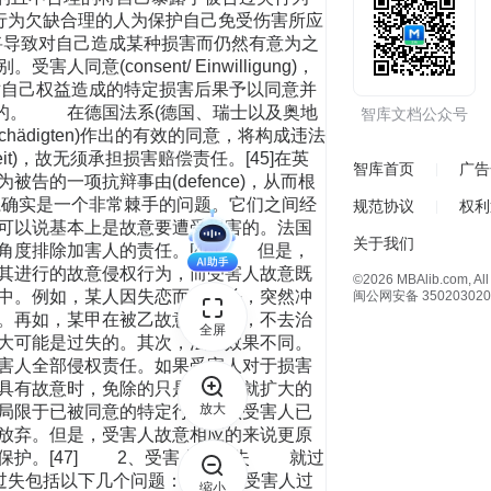
智库文档公众号
智库首页
广告
规范协议
权利
关于我们
©2026 MBAlib.com, All 
闽公网安备 350203020
全屏
放大
缩小