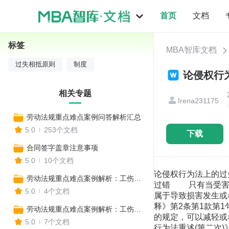
首页
文档
标签
MBA智库文档
过失相抵原则
制度
论侵权行为
相关专题
Irena231175
|
|
劳动法规重点难点案例问答解析汇总
5.0
253个文档
下载
合同签字盖章注意事项
5.0
10个文档
论侵权行为法上的过失相抵制度(中) 程啸 清华大学法学院 副教授 四、过失相抵的构成要件 (一) 受害人必须具有过错 只有当受害人对于损害的发生或者损害结果的扩大具有过失时，才能够适用过失相抵制度。否则，即便受害人的行为属于导致损害发生或者损害结果扩大的共同原因，也不能适用过失相抵制度减轻加害人的赔偿责任。对此，《人身损害赔偿解释》第2条第1款第1句作出了明确的规定：“受害人对同一损害的发生或者扩大有故意、过失的，依照民法通则第一百三十一条的规定，可以减轻或者免除赔偿义务人的赔偿责任。”[44]所谓受害人的过错包括受害人故意与受害人过失。例如，《美国侵权行为法重述(第二次)》第466条规定：“原告的助成过失可能是下列两种之一：(a)故意的且不合理的将自己暴露于被告过失行为所造成的危险当中，而原告知道或有理由知道该危险，或;(b)除a款规定外，(原告的)行为欠缺合理的人为保护自己免受伤害所应当遵守的标准。” 1、受害人的故意 受害人的故意是指，受害人明知其行为将导致对自己造成某种损害而仍然有意为之的一种主观心理状态。关于受害人故意，需要注意的一点是将其与受害人同意加以区别。受害人同意(consent/ Einwilligung)，也称“受害人允诺”或“受害人承诺”，它是指，受害人就他人特定行为的发生或者他人对自己权益造成的特定损害后果予以同意并表现在外部的意愿。受害人的同意既可以是明示(expressly)，也可以是默示(implied)的。 在德国法系(德国、瑞士以及奥地利)，依据法院判例以及民法理论，受害人就他人所施加的损害(Einwilligung des Geschädigten)作出的有效的同意，将构成违法阻却事由(Rechtfertigungsgrund)，他人的损害行为因而不具有违法性(Rechtswidrigkeit)，故无须承担损害赔偿责任。[45]在英美侵权法中，受害人的同意能够免除故意侵权行为人责任。英美法院将受害人同意作为被告的一项抗辩事由(defence)，从而根本否定侵权行为的存在。 在侵权行为法中，受害人同意与受害人故意之间的关系确实是一个非常棘手的问题。它们之间经常存在相互重合的关系，例如，当受害人同意他人故意对其造成的损害时，其主观上可以说基本上是故意要遭受损害的。法国侵权行为法正是因为受害人同意在很大程度上等于受害人故意才从迂回至因果关系的角度排除加害人的责任。[46] 但是，受害人同意与受害人故意之间也存在明显的差别：首先，受害人同意只是适用他人对其进行的故意侵权行为，而受害人故意既可以发生在他人无任何过错的行为当中，也可以发生在他人故意或过失的侵权行为当中。例如，某人因失恋而欲自杀，突然冲向一列疾驰而来的列车，被该列车碾压而亡。此时，列车驾驶员显然是没有任何过错。再如，某甲在被乙故意打伤后，不去治疗而导致伤情恶化，此时甲就乙被打伤的后果主观上是故意，而受害人甲对损害的扩大可能是过失的。其次，法律效果不同。合法的受害人同意能够免除加害人的全部侵权责任，但是受害人故意并非当然免除加害人全部侵权责任。如果受害人对于损害的发生具有故意，则免除加害人就该损害的侵权责任，但是当受害人仅对损害的扩大具有故意时，免除的只是加害人就扩大的损害部分的赔偿责任而非全部责任。再次，受害人同意较为具体，其法律效力通常是局限于已被同意的特定行为且该受害人已被详尽的告知了该行为的后果，从本质上说，受害人同意是受害人对其权利的处分或放弃。但是，受害人故意相应的来说更原则，它在本质上受害人对自我保护义务的违反，该义务包括所有对受害人利益的合法保护。[47] 2、受害人的过失 就过失相抵制度而言，值得重点研究的问题是何谓“受害人的过失”。具体来说，受害人的过失包括以下几个问题： (1)受害人过失的性质 受害人的过失通常被界定为：受害人没有采取合理的注意或者可以获得的预防措施来保护其身体、财产以及其他权益免受损害，以致遭受
劳动法规重点难点案例解析：工伤——缴纳工伤保险费
5.0
4个文档
劳动法规重点难点案例解析：工伤——伤残鉴定程序
5.0
7个文档