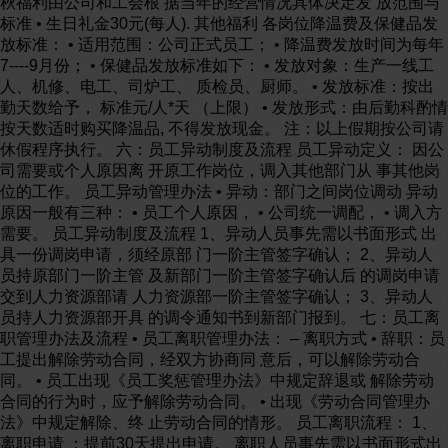
秋福利由公司和工会根 据当年的经营情况具体决定发 放范围与
标准 • 生日礼金30元(每人). 其他福利 各岗位降温费及保健品发
放标准： • 适用范围：公司正式员工； • 降温费发放时间为每年
7----9月份； • 保健品发放标准如下： • 发放对象：生产一线工
人、机修、电工、司炉工、 质检员、厨师。 • 发放标准：按出
勤天数给予， 标准元/人*天 （上限） • 发放形式：由后勤科酌情
按天数适时购买降温品, 不得发放现金。 注：以上假期按公司请
休假程序执行。 六：员工异动制度及流程 员工异动定义： 因公
司需要或个人原因离 开原工作岗位，调入其他部门从 事其他岗
位的工作。 员工异动管理办法 • 异动：部门之间岗位调动 异动
原因一般有三种： • 员工个人原因， • 公司统一调配， • 调入方
需要。 员工异动制度及流程 1、异动人员事先需以书面形式 出
具一份调岗申请，须经原部 门一阶主管签字确认； 2、异动人
员持原部门一阶主管 及新部门一阶主管签字确认后 的调岗申请
交到人力资源部请 人力资源部一阶主管签字确认； 3、异动人
员持人力资源部开具 的调令通知书到新部门报到。 七：员工离
职管理办法及流程 • 员工离职管理办法： – 离职方式 • 辞职：员
工提出解除劳动合同，经双方协商同 意后，可以解除劳动合
同。 • 员工出现《员工奖惩管理办法》中规定辞退或 解除劳动
合同的行为时，应予解除劳动合同。 • 出现《劳动合同管理办
法》中规定解除、终 止劳动合同的情形。 员工离职流程： 1、
离职申请 ：提前30天提出申请。 离职人员事先需以书面形式出