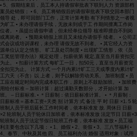
• 5、假期结束后，员工本人持请假审批表下联到人力 资源部档
案员处销假； • 6、员工将销假后的请假审批表下联交回本部门
领导 处，即可回部门工作，正常计算考勤 有下列情形之一者视
为旷工 • 未办理请假手续，无故未到或于工 作期间擅离工作岗
位者。 • 虽提出请假申请，但未经单位领导 核准即擅自不到岗
或离岗者。 • 预期未销假上班且又未续办请假手 续者。 • 公司正
式会议或培训课程，未办理 请假无故不到者。 • 其它经人力资
源单位认定之情形。 旷工及处罚制度 • 出现旷工情形，依《员
工奖惩管理办法》规定处理，扣薪依第 规定,直至当月薪资扣完
为止。 • 扣薪计算方式 每旷工一日，扣50元，直至当月薪资完
全扣完为止。 计算方式 一个月内累计旷工三天或季度内累计旷
工六天（不含）以 上者，则予以解除劳动关系。 加班制度 • 员
工应在规定时间内完成本职工作，原则上不鼓励加班。 • 加班费
用给付标准 – 加班计算：超过满勤天数部分，才开始计算 加
班。 – 日薪标准. • ＊日薪制：依日薪标准计算。 • ＊月薪制：
日薪标准＝基本工资÷天类 别 计算方 式 备注 平 时 日薪 ×1. 5 轮
班制人员于班后延长工作时间者，依本标准发 放. 周休日 日薪
×2 轮班制人员于轮休日加班者，依本标准发放 法定节日 日薪×3
轮班制人员于法定节假日轮班工作者，依本标准 发放 • 员工福
利主要包含以下几项： • 1、婚假 • 2、丧假 • 3、三八节福利 •
4、春节、中秋及其他 四、员工福利办法 婚假 适用对象：试用