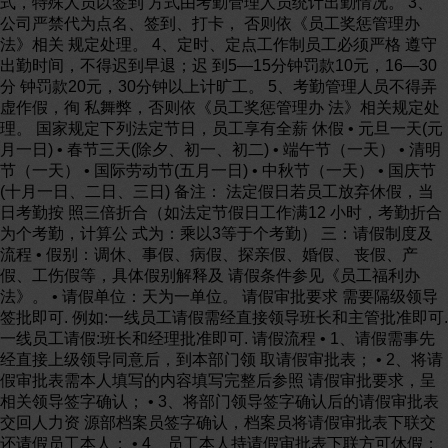
式，特殊人员以签到 方式由考勤管理人员统计出勤情况。 3、
公司严禁代为点名、签到、打卡， 否则依《员工奖惩管理办
法》相关 规定处理。 4、定时、定点工作制员工必须严格 遵守
出勤时间，不得迟到早退；迟 到5—15分钟罚款10元，16—30
分 钟罚款20元，30分钟以上计旷工。 5、考勤管理人员不得弄
虚作假，徇 私舞弊，否则依《员工奖惩管理办 法》相关规定处
理。 国家规定下列法定节日，员工享有全薪 休假 • 元旦一天(元
月一日) • 春节三天(除夕、初一、初二) • 端午节（一天） • 清明
节（一天） • 国际劳动节(五月一日) • 中秋节（一天） • 国庆节
(十月一日、二日、三日) 备注： 法定假日若员工放弃休假，当
日考勤按 照三倍折合（如法定节假日工作满12 小时，考勤折合
为个考勤，计算公 式为：乘以3等于个考勤） 三：请假制度及
流程 • 假别：调休、事假、病假、探亲假、婚假、 丧假、产
假、工伤假等，具体假别解释及 请假条件参见《员工福利办
法》。 • 请假单位：天为一单位。 请假审批要求 需要隔级领导
签批即可. 例如:一线员工请假需经直接领导班长和主管批准即可.
一线员工请假:班长和经理批准即可. 请假流程 • 1、请假需事先
经直接上级领导同意后，到本部门领 取请假审批表； • 2、将请
假审批表需本人填写的内容填写完整后参照 请假审批要求，呈
相关领导签字确认； • 3、将部门领导签字确认后的请假审批表
交回人力资 源部档案员签字确认，档案员将请假审批表下联交
还请假员工本人； • 4、员工本人持请假审批表下联方可休假；