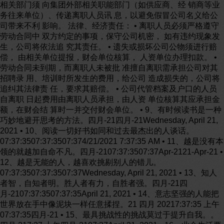
相关部门须 向集团外部相关职能部门（如供应商、经 销商等业
务往来单位）、传递离职人员讯 息，以避免假冒公司名义给公
司带来不利 影响。 法律、经济责任： • 离职人员必须严格遵守
劳动合同中 双方约定的事项，保守公司机密， 如有违约现象发
生，公司将依法追 究其责任。 • 遗失或损坏公司公物须进行赔
偿， 由相关单位提报，财会单位核算， 人资单位办理扣款。 •
劳动合同未到期，而离职人未被批 准擅自离职需承担公司对其
招聘录 用、培训时所发生的费用，给公司 造成损失的，公司将
追纠其法律责 任，要求其赔偿。 • 公司代管档案及户口的人员
自离职 日起费用由离职人员承担，由人资 单位核算其应承担金
额，在财会结 算时一并交付财会单位。 • 9、有时候读书是一种
巧妙地避开思考的方法。四月-21四月-21Wednesday, April 21,
2021 • 10、阅读一切好书如同和过去最杰出的人谈话。
07:37:3507:37:3507:374/21/2021 7:37:35 AM • 11、越是没有本
领的就越加自命不凡。四月-2107:37:3507:37Apr-2121-Apr-21 •
12、越是无能的人，越喜欢挑剔别人的错儿。
07:37:3507:37:3507:37Wednesday, April 21, 2021 • 13、知人
者智，自知者明。胜人者有力，自胜者强。四月-21四
月-2107:37:3507:37:35April 21, 2021 • 14、意志坚强的人能把
世界放在手中像泥块一样任意揉捏。21 四月 20217:37:35 上午
07:37:35四月-21 • 15、最具挑战性的挑战莫过于提升自我。。