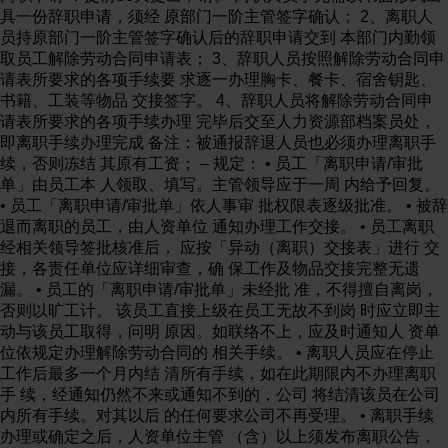
具一份辞职申请，须经 原部门一阶主管签字确认； 2、离职人
员持原部门一阶主管签字确认后的辞职申请交到 本部门内勤领
取员工解除劳动合同申请表； 3、辞职人员按照解除劳动合同申
请表所要求的各项手续要 求逐一办理胸卡、餐卡、宿舍钥匙、
书籍、工装等物品 交接签字。 4、辞职人员将解除劳动合同申
请表所要求的各项手续办理 完毕后交至人力资源部档案员处，
即离职手续办理完成 备注：被通报辞退人员也必须办理离职手
续，否则冻结 其原有工资； – 规定： • 员工「离职申请/审批
单」由员工本 人领取、填写。主管领导应于一周 内给予回复。
• 员工「离职申请/审批单」依人事审 批权限表逐级批准。 • 被辞
退而离职的员工，由人资单位 通知办理工作交接。 • 员工离职
经相关领导签批核准后， 应按「异动（离职）交接表」进行 交
接，各责任单位应详细审查，确 保工作及物品交接完整无遗
漏。 • 员工的「离职申请/审批单」未经批 准，不得擅自离岗，
否则以旷工计。 该员工直接上级在员工无故不到岗 时应立即主
动与该员工取得，问明 原因。如联络不上，应及时通知人 资单
位依规定办理解除劳动合同的 相关手续。 • 离职人员应在停止
工作后最多一个月内结 清所有手续，如在此期限内不办理离职
手 续，经通知仍然不来或通知不到的，公司 将结清该员在公司
内所有手续。对其以后 的任何要求公司不再受理。 • 离职手续
办理或确定之后，人资单位主管 （含）以上须发布离职公告，