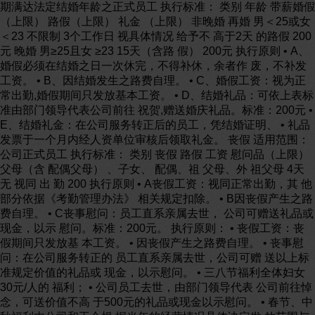
期满达法定结婚年龄之正式员工 执行标准： 类别 年龄 带薪婚假
（上限） 路假（上限） 礼金 （上限） 非晚婚 再婚 男＜25或女
＜23 不限制 3个工作日 视具体情况 给予不 高于2天 的路假 200
元 晚婚 男≥25且女 ≥23 15天（含路 假） 200元 执行原则 • A、
婚假必须在结婚之日一次休完，不得补休，余者作 废，不补发
工资。 • B、因结婚发生之路费自理。 • C、婚假工资：视为正
常出勤,婚假期间只发放基本工资。 • D、结婚礼品：可依上表标
准由部门领导代表公司前往 祝贺,赠送婚庆礼品。标准：200元 •
E、结婚礼金：在公司服务转正后的员工，凭结婚证明、 • 礼品
发票于一个月内经人资单位审核后领取礼金。 丧假 适用范围：
公司正式员工 执行标准： 类别 丧假 路假 工资 慰问品（上限）
父母（含 配偶父母） 、子女、 配偶、祖 父母、外 祖父母 4天
无 视同 出 勤 200 执行原则 • A丧假工资：视同正常出勤，其 他
部分依据《考勤管理办法》 相关规定扣除。 • B因丧假产生之路
费自理。 • C丧事慰问：员工直系亲属去世， 公司可赠送礼品或
现金，以示 慰问。标准：200元。 执行原则： • 丧假工资：丧
假期间只发放基 本工资。 • 因丧假产生之路费自理。 • 丧事慰
问：在公司服务转正的 员工直系亲属去世，公司可赠 送以上标
准规定价值的礼品或 现金，以示慰问。 • 三八节福利全体妇女
30元/人的 福利； • 公司员工去世，由部门领导代表 公司前往悼
念，可送价值不高 于500元的礼品或现金以示慰问。 • 春节、中