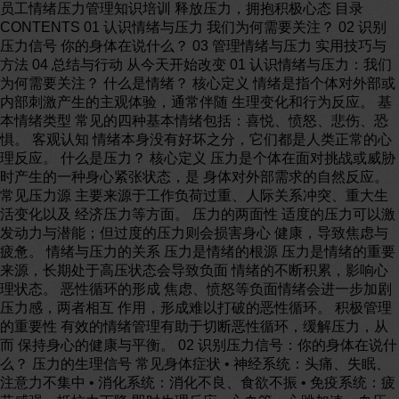
员工情绪压力管理知识培训 释放压力，拥抱积极心态 目录
CONTENTS 01 认识情绪与压力 我们为何需要关注？ 02 识别
压力信号 你的身体在说什么？ 03 管理情绪与压力 实用技巧与
方法 04 总结与行动 从今天开始改变 01 认识情绪与压力：我们
为何需要关注？ 什么是情绪？ 核心定义 情绪是指个体对外部或
内部刺激产生的主观体验，通常伴随 生理变化和行为反应。 基
本情绪类型 常见的四种基本情绪包括：喜悦、愤怒、悲伤、恐
惧。 客观认知 情绪本身没有好坏之分，它们都是人类正常的心
理反应。 什么是压力？ 核心定义 压力是个体在面对挑战或威胁
时产生的一种身心紧张状态，是 身体对外部需求的自然反应。
常见压力源 主要来源于工作负荷过重、人际关系冲突、重大生
活变化以及 经济压力等方面。 压力的两面性 适度的压力可以激
发动力与潜能；但过度的压力则会损害身心 健康，导致焦虑与
疲惫。 情绪与压力的关系 压力是情绪的根源 压力是情绪的重要
来源，长期处于高压状态会导致负面 情绪的不断积累，影响心
理状态。 恶性循环的形成 焦虑、愤怒等负面情绪会进一步加剧
压力感，两者相互 作用，形成难以打破的恶性循环。 积极管理
的重要性 有效的情绪管理有助于切断恶性循环，缓解压力，从
而 保持身心的健康与平衡。 02 识别压力信号：你的身体在说什
么？ 压力的生理信号 常见身体症状 • 神经系统：头痛、失眠、
注意力不集中 • 消化系统：消化不良、食欲不振 • 免疫系统：疲