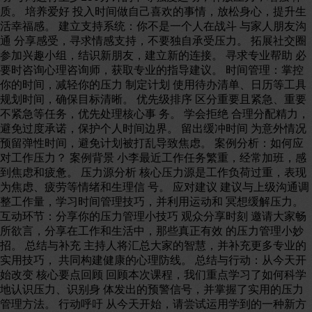
质。 培养爱好 投入时间做自己喜欢的事情，放松身心，提升生
活幸福感。 建立支持系统：你不是一个人在战斗 与家人朋友沟
通 分享感受，寻求情感支持，不要独自承受压力。 拓展社交圈
参加兴趣小组，结识新朋友，建立新的连接。 寻求专业帮助 必
要时咨询心理咨询师，获取专业的指导建议。 时间管理：掌控
你的时间，减轻你的压力 制定计划 使用待办清单、日历等工具
规划时间，确保目标清晰。 优先级排序 区分重要且紧急、重要
不紧急等任务，优先处理核心事 务。 学会拒绝 合理分配精力，
避免过度承诺，保护个人时间边界。 留出缓冲时间 为意外情况
预留弹性时间，避免计划被打乱导致焦虑。 案例分析：如何应
对工作压力？ 案例背景 小李最近工作任务繁重，经常加班，感
到焦虑和疲惫。 压力源分析 核心压力源是工作负荷过重，表现
为焦虑、疲劳等情绪和生理信 号。 应对建议 建议与上级沟通调
整工作量，学习时间管理技巧，并利用运动和 冥想缓解压力。
互动环节：分享你的压力管理小技巧 观众分享时刻 邀请大家畅
所欲言，分享在工作和生活中，那些真正有效 的压力管理小妙
招。 总结与补充 主持人将汇总大家的智慧，并补充更多专业的
实用技巧， 共同构建健康的心理防线。 总结与行动：从今天开
始改变 核心要点回顾 回顾本次课程，我们重点学习了如何科学
地认识压力、识别身 体发出的预警信号，并掌握了实用的压力
管理方法。 行动呼吁 从今天开始，请尝试运用学到的一种新方