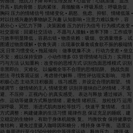
劳感强、抵抗力下降 即时生理反应 • 心血管：心跳加速、血压
升高 • 肌肉骨骼：肌肉紧张、肩颈酸痛 • 呼吸系统：呼吸急促、
胸闷 压力的情绪信号 情绪变化 • 易怒、焦虑、抑郁、情绪低落 •
对以往感兴趣的事物缺乏兴趣 认知影响 • 注意力难以集中，容
易分心 • 记忆力下降，决策困难 压力的行为信号 行为模式改变 •
社交退缩：回避社交活动，不愿与人接触 • 效率下降：工作或学
习效率明显降低，容易出错 • 物质依赖：吸烟、饮酒量增多，试
图通过物质缓解 • 饮食失调：出现暴饮暴食或食欲不振的极端情
况 日常习惯变化 • 拖延倾向：做事犹豫不决，行动力变差 • 坐立
不安：难以保持安静，小动作增多 03 管理情绪与压力：实用技
巧与方法 认知重构：改变你的思维方式 识别负面思维模式 识别
非黑即白、灾难化、以偏概全等不合理的思维陷阱。 挑战负面
想法 寻找客观证据，考虑替代解释，理性评估现实影响。 培养
积极心态 主动关注积极面，练习感恩，并设定合理的期望。 情
绪调节：做情绪的主人 情绪觉察 识别并接纳自己的情绪，不逃
避、不压抑，正视内心 的真实感受。 表达与释放 通过倾诉、写
作、运动等健康方式释放情绪，避免情 绪积压。 放松技巧 运用
深呼吸、冥想、渐进式肌肉放松等技巧，快速平 复情绪。 生活
方式调整：构建健康的生活习惯 规律作息 保证充足的睡眠，建
立稳定的生物钟，有助于身体机能恢 复。 均衡饮食 保持健康饮
食结构，避免过度摄入咖啡因和糖分，维持身 体平衡。 适度运
动 每周进行至少150分钟的中等强度运动，释放压力，增强 体