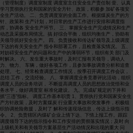
（管理制度）调度室制度 调度室主任安全生产责任制 壹、认真学习贯彻执行党和国家的安全方针、政策，积极参 加矿各项安全生产活动。 二、负责调度室的全面工作。根据煤炭生产的方针、政策和 生产计划，对日常的生产工作进行安排和调度指挥，协调各 安全生产环节。 三、掌握安全生产完成情况和生产动态及采掘布局情况。搞 好综合平衡，组织均衡生产，协助有关领导抓好安全生产。 四、负责接收和传达矿领导及上级调度下达的有关安全生产 指令和部署工作，且检查落实情况。 五、对妨碍安全生产的问题和生产中的薄弱环节，组织有关 部门及时解决。 六、发生重大事故时，及时汇报有关领导，调动人力、物力、 车辆，做好各项工作，且参加事故调查分析和追查处理。 七、经常检查调度工作情况，按季召开调度工作会议，总结 工作，交流经验。 八、掌握调度业务竞赛评比活动，组织调度人员的业务培训， 不断提高调度人员的思想政治觉悟和业务水平，做好调度室 标准化建设。 九、完成矿规定的下井和抓“三违”指标。 调度工作基本职责 1、贯彻执行党和国家安全生产方针政策，及时方案煤炭 行业重大事故和突发事件，积极组织协调抢险救援，及时了 解和传递现场信息，传达上级指示指令。 2、负责辖区内煤矿企业上情下达、下情上报工作。跟踪 调度领导下达的指示指令和工作安排的贯彻落实情况；及时 向上级机关和有关领导方案基层生产活动情况和出现的重大 问题；实行 24小时值班。 3、负责制定和完善辖区内煤矿企业安全生产调度工作管 理制度，健全完善调度体系和调度信息网络，推进调度质量 标准化建设。 4、负责收集和分析煤炭工业安全生产动态，做好数据统 计分析工作，为上级机关、关联部门提供安全生产信息。 5、负责做好辖区煤矿企业事故的统计、汇总，参和事故 分析。 6、负责辖区煤炭企业“雨季三防”、“冬季四防”等工作 调度，抓好关联工作落实。 调度室管理制度 为全面完成全区煤矿调度、安全、生产、运营管理、全 年原煤产量、掘进总进尺以及各项指标，规范调度管理程序， 充分发挥调度室的职能作用，进壹步提高工作效率和管理水 平，工作安排要做到有落实、有检查、有汇报，确保矿井安 全生产有序进行。 壹、调度室的职责权限 1、于煤管局领导下，负责全区煤矿的日常生产安全组织和指 挥，按生产运营计划和有关会议决定均衡地组织生产，完成 矿井的各项生产任务。 2、负责组织召开生产会及生产平衡会，积极督促落实会议的 各项决定，及时平衡协调解决生产中出现的问题，督促检查 矿安排的各项工作完成情况，对影响安全生产的问题行使调 度职权，下达调度命令，组织有关单位及时进行处理，全区 煤矿各单位必须无条件服从局调度室的统壹调度指挥。 3、负责调度、通知通报的上传下达，各单位必须认真执行。 4、根据局领导的指示和安全生产的要求，随时调动人力、物 力和车辆，各单位必须无条件服从，特殊情况时根据安全生 产急需，能够签发领料单，组织车辆，落实有关材料的装运， 事后补办手续。 5、调度人员有权对矿井作业场所、施工地点进行检查，发现 不安全隐患时有权令其停止作业，落实整改。对“三违”人 员和妨碍正常安全生产工作的单位和个人，根据规定进行处 罚。 二、调度工作程序 1、调度员提前到班，办好交接班手续。把上壹班已办、待办 事项和下壹班应注意的问题接清、接全，文字交接不清的口 头说明。 2、接班后，调度人员核对各全区煤矿的作业计划、任务，统 计好各煤矿班组的当班作业计划和出勤人数。查见上班的调 度记录，熟悉情况，且严格按照接电话的顺序，问明地点、 单位、姓名后，及时和基层联系当班计划落实情况和准备情 况，明确当班的重点、关键，写明上班未完成的事项。 3、班中定时调度基层单位生产的完成情况及存于问题，解决 好生产、安全上出现的问题，做好记录。重大问题及时向值 班领导或有关领导请示汇报，以便做出妥善处理。 4、每个小班班末听基层小班的汇报，做好记录，且协助值班 领导汇总下壹班的安全生产中应注意的事项。 5、壹个工作日结束后，做好三个小班的生产指标完成数汇总， 填写好调度日志，向市级调度室汇报，且做好三个小班的生 产安全情况分析，编写好日报、材料，由值班领导于早调度 会上汇报全天生产安全情况。领导于会上的指示，要做好记 录，且认真传达或贯彻执行。 6、壹月、季度完成后，要做出月、季度生产完成情况及存于 的问题分析，且预测月、季度的生产动态及发展趋势，且于 调度会上传达。 7、每日、旬、月的作业计划完成数据，日常发生的职工伤亡 事故和生产事故以及采掘出勤等，要做好统计和分析。 8、于日常工作中，认真接好上级调度通知通报且负责落实， 开好调度会且做好记录，办好领导交办事项，落实好基层要 求解决的问题。 9、每旬、每月分析总结安全生产指标完成情况及存于的问题， 提供给领导便于决策。 10、当壹个月的各项调度工作结束之后，要将调度记录、台 帐、文件及各种分析资料整理存档，妥善保管。 三、调度管理制度 （壹）值班制度 1、值班人员值班期间，要对全区煤矿的安全生产负责，且全 权处理值班期间的安全生产。每日早八点交接班，认真填写 交接班记录，以备查阅。 2、值班人员必须按时参加每晚八点调度班前会，且根据安全 生产动态存于的问题进行安排，安排工作必须有针对性，且 对安全信息卡反映内容，进行强调且及时安排复查,以利于安 全生产。 3、值班期间必须至少有壹人于调度台指挥安全生产，严禁脱 离岗位，需要离开时必须向当班调度员说明情况及去向和联 系方式；值班期间严禁喝酒。 4、值班期间如发生工伤或非人身事故（轻伤及之上的人身事 故、重大侥幸事故，或影响二十分钟之上的生产事故），值班 人员必须及时组织有关科室进行分析，分析事故经过、伤情、 责任等，汇报分管领导，且于第二天的调度会议上于汇报值 班期间的安全生产情况时，壹且汇报事故情况。经领导确认 后的分析处理结果，生产事故报调度室考核且于网络办公上 发布 5、值班人员因工作需要无法值班时，须向本组值班负责人请 假，有其它同志代替（同级别人员），但必须向调度主任说明。 6、调度主任将值班人员的值班情况于每月的安全办公会议上 公布。 （二）、汇报制度 煤矿调度室的汇报制度 1、凡和安全生产有直接影响的工作，必须向局调度室汇报。 2、凡有中断生产的检修或故障必须事先（紧急情况除外）向 调度室汇报（包括日常检修）；调度员要认真核对且记录各单 位的安全生产情况汇报，将各类信息汇总于班前会汇报局值 班领导，以便安排工作。 3、各单位的工伤事故和侥幸事故必须及时汇报。 4、各单位对上级领导、调度室安排的工作按时完成的于完成 后立即汇报；不能按时完成的要及时汇报进展情况以及没有 按时完成的原因。 （三）、生产事故考核规定 1、发生生产事故后，调度室及时通知有关人员且履行调度职 责，不服从生产调度指挥造成严重后果的从严追究责任。 出现影响的生产事故，调度室及时通知当日调度值班人员， 接通知后当日调度值班人员 10分钟内必须进行处理。 2、对发生的各类生产事故，坚持壹事故壹分析壹处理的原则， 及时分析且写出书面分析方案，于次日通报。 3、必须严格执行现场交接班制度，严格遵守劳动纪律，凡因 不按时交接班或交接班不清而影响正常安全生产的进行通报。 （四）、事故分析制度 1、影响生产的各类事故，调度室做好详细记录，且做到壹事 故壹分析，对分析出的问题由专业或单位负责落实解决。 2、事故分析由当天调度室值班人员组织，事故关联专业人员 及事故单位有关人员参加的分析时必须找出责任单位及责任 人，且拿出处罚和处理意见及接受教训、采取措施等。 3、影响生产的事故能够分析的必须当天分析，且将分析结果 和处理意见于第二天早调度会上汇报，当天不能分析的调度 室做好记录，由值班人员第二天组织分析后再汇报。 （五）、局管理干部值班制度 1、管理人员按局排定的值班表值班，值班期间为当日 17点 ——次日 8点。值班人员必须于值班日 8点前到调度室进行 签到，禁止不签或代签。定期对所辖工作现场进行安全生产 方面全面检查，掌握现场实际情况，做到心中有数，以便及 时、准确安排处理现场存于或随时出现的问题。 2、值班干部必须全面掌握本区安全生产情况，认真填写安全 隐患记录，对隐患及时落实到人，安排整改，做好值班记录， 如实统计煤矿出勤情况。 3、值班人员值班期间严禁脱岗、玩岗，认真接听值班电话， 协调处理关联问题，做好值班调度。 4、值班人员值班期间要及时总结煤矿存于的问题，作好值班 记录，且于早安全生产研究会上及时汇报。 5、值班干部于值班期间要及时向市调度室汇报本区安全生产 中存于的问题。 6、值班人员值班期间因失误或失职造成工作影响，甚至出现 事故的，轻则作出相应处理，重则追究责任直至撤职等。 7、值班期间严禁饮酒，不得离岗（特殊情况向调度室说明去 向且由其他区队干部代替），调度室随时检查区局干部值班情 况。 （六）、调度文书管理制度 第壹章总则 第壹条为了使调度室文书管理工作规范化、制度化、科学化， 提高文书运转效率，提升工作质量，更好地履行调度管理职 责，特制定本办法。 第二条本办法中的文书管理是调度室内部文书的办理、管理、 整理、归档等壹系列相互关联、衔接有序的工作。 第三条文书管理遵循高效、准确、安全的原则。同时严格执 行国家有关法规关于保密工作的各项制度、规定。 第四条文书管理的执行主体是调度室所有工作人员。 第二章收文办理 第五条收文办理指对调度室收到文书的办理过程，包括签收、 登记、送阅、批办、承办等程序。 第六条收文的范围包括通过调度室和矿综合办等部门发转的 文书公函（包括信息、简报，下同）和通过调度台接收的指 示、指令、传真、重要电话等。 第七条建立文书签收登记制度。各类收文均必须于文书签收 登记单上按规范的格式（附后）进行登记。调度室和综合办 等部门发转的文书公函由值班调度员负责签收登记；调度台 接到的指示、指令、传真、重要电话等，以及节假日期间的 紧急来文来函，由值班调度员负责签收登记。各类收文由签 收人负责填写收文处理单（附后）。 第八条呈阅和批办。文书签收登记后，签收人员将收文处理 单及文件送呈主任阅批，且负责按批示意见送承办人办理。 第九条承办。承办人接到领导阅批意见后，下发到各生产单 位，对领导批请办理的文件进行办理，且及时向批示领导汇 报文件办理情况。文件办理应突出时效性，急事急办，壹般 文件应于要求时间内办理完毕。承办完毕，承办人将处理意 见及原件及时登记、存档。 第十条传阅。主任批请内部传阅的文件，传阅人阅后于收文 处理上签名，且及时存档。 第三章发文办理 第十壹条发文办理分为俩类，壹类为以本局名义制发的文书 以及领导的请示、方案文件，按局综合办发文程序和有关规 定办理。另壹类是以调度室名义制发的文书，发文办理包括 拟稿、核签、签发、印制和送发等程序。 第十二条调度室发文种类。按照职责和权限，以矿调度室名 义制发的文件主要有五种（格式规范见附件）。 （壹）会议纪要。主要用于记载关于调度业务会议的主要精 神和议定事项，下发各单位及有关部门执行。 （二）调度通知。主要用于传达贯彻领导的指示、批示，发 布要求各单位办理以及矿有关部门共同执行的事项。 （三）调度通报。主要用于通报、交流各单位运行情况、调 度工作开展情况及其他需要及时周知的情况（含奖惩事项）。 （四）调度命令。主要用于于调度业务中，要求有关单位强 制执行的事项。 （五）明传电报。主要用于日常调度业务中，要求有关单位 办理的专项工作或紧急事项。 第十三条办文程序。原则上应按以下程序办理矿调度室各类 文件。 （壹）拟稿。由关联业务人员负责。拟稿应做到格式规范、 观点准确、内容可靠、数据准确、结构合理、层次清晰、文 字简洁、逻辑严密。 （二）核签。拟出草稿后，由拟稿人认真、规范、准确地填 写《发文稿纸》（附后），连同文件草稿送副主任核改且签字。 （三）签发。呈主任或副主任签发。 （四）印制。主任签发后，主办的业务人员按签发稿仔细修 改且认真校对，无误后以规范的格式和确定的份数印制且加 盖公章。 （五）送发。为避免漏发和误发，送发人须于传发文件记录 单（附后）上逐壹注明发送时间、接收人，且于发文单上签 名。送发完毕后，送发人将发文单、文件草稿及 2份正式文 件存档。 第四章文书归档 第十四条文书办理完毕后，应按《中华人民共和国档案法》、 本局有关规定，由调度人员负责，将办理或传阅的文书原件 分类整理、归档。 第十五条调度室归档文书要建立统壹的签收登记，且按类别 分别立卷，设专柜保存。 第五章公文格式标准 第十六条文书用纸。文书用纸壹般为标准 A4型，符合档案保 护技术要求。 第十七条文书印制 1、文书图文区用字必须使用规范的汉字，不能使用异体字、 繁体字和简化字。 2、标点符号、字体、字号、数字以及计量单位使用要准确、 规范。 3、文书大标题使用二号华文中宋体字，其他用小三号仿宋体 字（文中可根据层次需要采用适当的黑体、楷体等字体）。 4、文书中的数字壹般应当使用阿拉伯数字。 5、计量单位须使用国家法定计量单位。 第十八条文书文面内容及格式 1、发文字号。发文字号是由发文部门代字、发文年度和顺序 号三个部分组成，应注意统壹管理和编写。上报的文书，应 注明签发人。 2、文书标题。要求准确、简要。标题除发布规章制度性的文 书可加书名号外，壹般不用标点符号。 3、主送机关。主送机关应使用全称或规范化的简称；同类型 机关可使用统称。 4、正文。征文要求情况准确，措施、要求扎实具体，观点明 确，条理清楚，文字通顺、精炼，书写工整，标点正确，篇 幅力求简短。 5、附件。 6、署名。文书除电报、会议纪要外，大部分文书的发文机关 署名均应加盖印章。 7、成文时间。 8、抄送机关。 第六章附则 第十九条本办法适用调度室。 第二十条本办法将于执行中根据实际情况进行修订和完善。 （七）、安全调度管理制度 为了认真贯彻执行“安全第壹，预防为主、综合治理”的 国家安全方针，防止和减少安全生产事故，保障职工人身和 矿财产安全，根据《煤炭法》、《矿山安全法》、《安全生产法》 和局有关安全方面的规定，结合安全生产（施工）实际情况， 特制定本制度。 壹、安全调度职责 1、安全调度任务是认真贯彻落实党和国家有关安全方面的方 针政策；落实上级有关安全工作指示精神；按时汇报安全动 态及重大隐患的处理情况；协助有关部门制定安全防范措施， 力争安全生产目标的实现。 2、调度室于组织日常生产中，要严格按照《煤矿安全规程》、 《作业指导书》、《作业指导书》和施工组织措施指挥生产， 严禁违章指挥。 3、调度室值班调度员有权向下询问安全生产情况，被询问单 位的当日值班领导有责任汇报所询问的内容，随叫随到，有 问必答，不得借口不进行汇报。 4、调度室要严格监督各单位对《煤矿安全规程》、《作业指导 书》、《作业指导书》的执行情况，必须按照先安全后生产， 不安全不生产的原则，处理好安全和生产之间的矛盾。对有 争议的问题，必须采取应急措施，且立即向值班领导汇报， 按批示严格执行。调度室对安全情况不好或不符合规程规定、 安全措施不力的作业行为有权命令停止作业。 5、调度室于参和制定作业计划时，要认真审查生产条件是否 符合安全生产要求，坚持不安全不生产的原则，坚决克服盲 目追求生产而忽视安全的行为，正确处理安全和生产的关系。 6、于组织、处理、抢救重大事故时，调度员有权按照领导指 示，调动所需人力、物力，分秒必争进行抢救工作。于重大 事故发生后，要按事故汇报应急程序立即通知值班领导、主 管领导和有关部门，且汇报上级调度。 7、下发的调度通知、通报、调度令是传达领导紧急指示，进 行紧急工作部署的重要手段，属于紧急公文，具有正式文件 的效力，各单位必须严格执行。 8、加强培训，提高调度人员业务技术水平，使调度人员具有 较高的安全生产知识和处理安全生产问题的能力。 二、安全调度的工作内容 1、调度室于安排生产任务时，必须要有安全技术措施，负责 督促检查措施的制定审批和执行情况。 2、掌握安全生产动态，分析和提出安全生产中的合理化建议。 坚决贯彻执行安全会议的有关规定，参加事故调查和事故处 理会议。 3、积极参加重大事故的处理和抢救，尽最大可能减小事故所 造成的伤亡和财产损失，且尽快组织恢复正常生产。 4、做好“雨季三防”、“冬季四防”工作，督促和检查上述工 作的进展情况，确保安全生产。 5、值班调度要随时询问区局检查情况、煤矿有无违章操作、 隐患处理情况；询问有无隐患、有无违章操作；询问各类事 故和隐患问题的处理情况。 6、发生水、火、等重大恶性事故时，值班调度员严格按照《调 度汇报制度》汇报，及时组织关联单位进行处理。 7、发生停产、停电及通信中断等非人身事故时，值班调度员 严格按照《调度汇报制度》汇报，及时组织关联单位进行处 理。 8、调度室必须建立伤亡事故、非伤亡事故、因事故停产、因 安全情况不好停产的逐级汇报制度。调度员应做好原始记录， 认真执行好交接班制度。 （八）、调度会议管理制度 为了进壹步提高调度会议质量，强化调度执行力，提升 安全管理基础，建立安全长效机制，特制定本制度，分别对 调度会、月度安全生产会、周预防性检修例会、基层调度会 和班前会等调度会议制度进行明确和规范。 1、调度室主任主持会议。机关各部门负责人、各生产单位负 责人参加会议，以确保会议顺利召开。各参会人员要严格按 照规定时间提前 5分钟参加会议，不得缺席。各位矿领导、 机关全体人员及驻矿各单位主要负责人因故不能参加会议时， 必须提前向分管领导请假。调度室要建立考勤制度，且建立 会议档案，长期保存以备查询。会议期间参会人员要保持会 场秩序，不得随意走动，随意接打手机，对无故不参加会议 的人员于下次会议上进行通报。 2、会议议程及主要内容 调度室主持且通报当月安全生产完成情况，下达下壹个 月生产作业计划。 总工程师总结当月生产技术重点工作，安排下月生产技 术重点工作。 分管机电总结当月机电管理重点工作，安排下月机电管 理重点工作； 分管安全总结当月安全重点工作，安排下月安全重点工 作； 分管培训总结当月培训工作，安排下月培训重点工作。 3、调度室主任（副主任）通报上月生产完成情况及调度会需 要落实督办的情况，且传达区局指示精神。 4、各生产单位汇报壹月生产情况及安全、生产、运营存于的 问题，各科室提出解决方案，通报专项业务检查情况且就下 壹步工作提出要求。 5、局领导协调解决存于的问题，强调部署本月的安全生产重 点工作，需贯彻落实的内容和指示，由关联科室按领导要求 分口负责跟踪督办。各科室对督办内容要有具体的措施、方 案、实施时间，逐项落实，按要求准时反馈。 6、会议由办公室形成会议纪要，调度室给予配合。由调度室 下发督办表。 （九）、调度汇报管理制度 为了能及时准确的向领导汇报安全、生产情况，便于领 导迅速了解情况，做出正确决策，充分发挥调度室职能作用， 特制定本制度。 壹、日常业务汇报制度 1、班、日生产汇报制度。各级调度室按照规定时间和内容， 逐级向上壹级调度室汇报当班、当日作业计划完成情况，生 产动态和下壹班、下壹日的产量预报。如遇有特殊情况要随 时汇报。要求每班按班初、班中俩汇报。班初汇报上壹班的 产量、生产中存于的问题和本班的工作安排；班中汇报安全 生产和设备运行情况；每日 18:00提报当日安全生产汇总数 据。 2、月度生产汇报。每月末矿调度室以固定格式，向总调度室 上报下月商品煤、原煤生产建议计划；每月末提报月度安全 生产完成情况。 3、调度专题汇报当遇有特殊情况、季节性或临时性工作，上 级调度可责成下级调度做专题汇报。汇报前先由上壹级调度 下达汇报提纲，指令下壹级调度室主任负责且指定专人汇报。 二、各类事故汇报制度 1、需要汇报的事故类别。 生产过程中发生的人身伤亡事故。 和安全生产关联的冒顶、火灾、水灾、有毒、有害气体 超限等险情和事故。 生产过程中发生的机电设备、停电、供排水供暖等影响 正常生产、外运等各类事件。 自然灾害对生产、生活、服务、社会公共设施造成重大 威胁和损坏的各类事件。 和本区有关的其它对生产、生活和公共服务设施造成重 大威胁和影响的各类事件。 群体性上访、闹事等各类影响生产事件。 2、人身事故汇报发生人身伤亡事故，事故现场立即向矿调度 室汇报清楚发生事故的时间、地点、性质、简介和汇报人姓 名。矿调度室接到汇报后，立即汇报值班矿长、调度室主任、 总工程师、安全区煤矿长、分管矿长、行政壹把手同时通知 救护队、医院，且汇报局调度室。 3、机电故障汇报发生任何机电故障，各生产单位立即汇报矿 调度室，值班调度员向值班领导、调度室主任、分管领导及 设备管理中心，通知关联业务科室，预计影响生产 4小时之 上时，立即向总调度室汇报。 4、有害气体超限、火灾、水害等已发生或对安全生产构成威 胁的安全事故时，生产单位值班段长要立即向矿调度室汇报， 值班调度员接到汇报后应立即汇报总工程师、调度室主任、 值班领导、安全区煤矿长、分管领导和行政壹把手，通知关 联业务科室，且汇报安监局和总调度室，且于 1小时内详细 汇报文字分析及简图。总调度室值班人员接到汇报后，立即 按照应急预案汇报程序进行汇报。 （十）、统计资料管理制度 壹、各类资料报表 1、调度室应备有矿井采掘工程平面图、井上下对照图、提升 运输系统图、地质地形图、水文地质平面图、充水性图、避 灾路线图、供配电系统图、给排水系统图、通讯系统图、监 测监控图等，“矿井灾害预防及处理计划”及其附图。 2、调度室应有《调度综合记录》、《调度员交接班记录》、《领 导值班记录》、《调度会议记录》、《调度员深入现场记录》、 《人身和重大非人身事故记录》、《培训学习计划及记录》。 3、调度室应有的主要台帐有：《安全、生产综合台帐》、《伤 亡和重大非伤亡事故台帐》。 4、调度室应有涉及到全部业务的生产日报、月报及年报。各 类统计报表的格式见附件。 第二章各类资料的要求和保存 5、每季度 5日之前更新矿井采掘工程平面图，安全技术科给 调度室壹份存档。领导值班表及各类适时报表，且设专人负 责管理。 6、各类统计报表、台帐统计数字要准确，内容包括生产、外 运、场存、设备检修及故障、伤亡和重大非伤亡事故等明细 台帐。 7、原始记录要准确、有条理，字迹工整、清晰，收、转、传 不走样，各种记录要进行分类编号存档。 8、对上级的调度通知、通报、命令必须建立严格的记录、领 导审批、阅办、存档等壹整套管理手续。 9、定期整理统计资料，加强统计资料管理。各种统计资料保 存连续完整，及时按照归档要求整理、装订、编号、管理、 移交；及时备份同期计算机统计资料、统计软件，且保证和 纸介质资料壹致，积极推行档案存储光盘化。 10、各种统计资料要妥善保管，严格遵守《保密制度》中有 关统计资料保密工作的规定，不得乱翻阅，严格借阅手续， 杜绝统计资料丢失现象的发生。 11、统计报表的保存期限：调度日报、调度台帐和专题方案 的保存期限为 3年；月度、