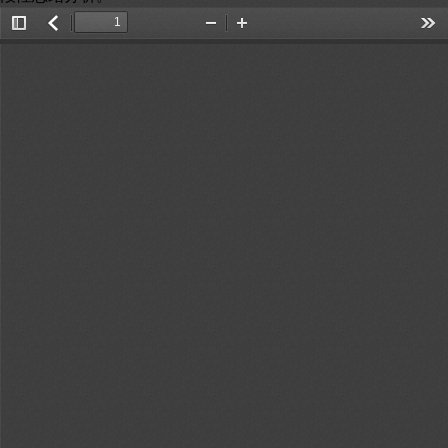
Toggle
返
Zoom
Zoom
Too
Sidebar
回
Out
In