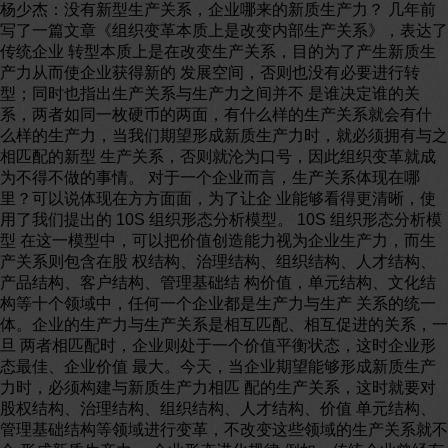
杨少杰：没有新型生产关系，企业哪来的新质生产力？ 几年前
写了一篇文章《组织变革本质上是改变内部生产关系》，表达了
传统企业 转型本质上是在改变生产关系，目的为了产生新质生
产力从而使企业获得新的 发展空间，否则也没有必要进行转
型；同时也指出生产关系与生产力之间并不 是谁决定谁的关
系，两者如同一枚硬币的两面，有什么样的生产关系就会有什
么样的生产力，当我们期望形成新质生产力时，就必须拥有与之
相匹配的新型 生产关系，否则就沦为口号，因此组织变革就成
为不得不做的事情。 对于一个企业而言，生产关系体现在哪
里？可以说体现在方方面面，为了让企 业能够看得更清晰，使
用了我们提出的 10S 组织形态分析模型。 10S 组织形态分析模
型 在这一模型中，可以把价值创造能力视为企业生产力，而生
产关系则包含在股 权结构、治理结构、组织结构、人才结构、
产品结构、客户结构、管理基础结 构价值，单元结构、文化结
构等十个领域中，任何一个企业都是生产力与生产 关系的统一
体。企业的生产力与生产关系是相互匹配、相互促进的关系，一
旦 两者相匹配时，企业则处于一个价值平衡状态，这时企业形
态最佳、企业价值 最大。今天，当企业期望能够形成新质生产
力时，必须构建与新质生产力相匹 配的生产关系，这时就要对
股权结构、治理结构、组织结构、人才结构、价值 单元结构、
管理基础结构等领域进行变革，不改变这些领域的生产关系就不