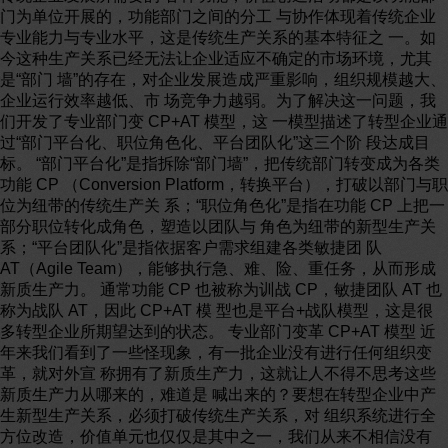
门为单位开展的，功能部门之间的分工 与协作体现着传统企业
专业能力与专业水平，这是传统生产关系的基本特征之 一。如
今这种生产关系已经无法让企业适应不确定的市场环境，尤其
是“部门 墙”的存在，对企业发展造成严重影响，组织规模越大、
企业运行效率越低、市 场竞争力越弱。为了解决这一问题，我
们开发了专业部门变 CP+AT 模型，这 一模型描述了转型企业通
过“部门平台化、职位角色化、平台团队化”这三个阶 段达成目
标。 “部门平台化”是指拆除“部门墙”，把传统部门转变成为各类
功能 CP （Conversion Platform，转换平台），打破以部门与职
位为纽带的传统生产关 系；“职位角色化”是指在功能 CP 上把一
部分职位转化成角色，塑造以团队与 角色为纽带的新型生产关
系；“平台团队化”是指依据客户需求组建各类敏捷团 队
AT（Agile Team），能够执行急、难、险、重任务，从而形成
新质生产力。 通常功能 CP 也被称为训战 CP，敏捷团队 AT 也
称为战队 AT，因此 CP+AT 模 型也是平台+战队模型，这是很
多转型企业所期望达到的状态。 专业部门变革 CP+AT 模型 近
年来我们看到了一些怪现象，有一批企业没有进行任何组织变
革，就对外宣 称拥有了新质生产力，这就让人不得不思考这些
新质生产力从哪来的，难道是 喊出来的？要想在转型企业中产
生新型生产关系，必须打破传统生产关系，对 组织系统进行全
方位改造，价值单元也仅仅是其中之一，我们从来不相信没有