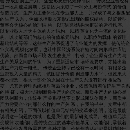
会 形成新质生产力。 企业形态进化规律 例如，传统企业曾经有
过一段高速发展期，这是因为采取了一种分工与协作式 的价值
创造方式，生产力主要体现在专业能力上，并形成了与之相匹配
的生产 关系，例如以控股股东形式出现的股权结构、以监管型
董事会为核心的治理结 构、以职能型结构为框架的运行秩序、
以专业型人才为主体的人才结构、以精 英文化为主流的文化结
构、以功能部门为核心的价值单元结构、以职位为载体 的管理
基础结构等等，这些生产关系促进了专业能力的发挥，使传统企
业实现 规模化发展，也让中国经济系统在短时间内形成供应链
优势。然而当市场环境 发生改变后，打破了企业原有生产力与
生产关系之间的平衡，为了重新适应市 场环境要求，才提出新
质生产力这一概念。 传统企业转型已经有一段时间，有很多企
业都投入大量的精力，试图提升价值 创造能力水平，但效果大
都不理想，很大一部分的原因在于生产关系没有进行 相应改
变，尤其是管理系统相对落后的企业，依然保留着传统生产关系
的特 征，极大地限制新质生产力的形成。新质生产力的核心是
团队创新力，传统生 产关系显然不会形成团队创新力，新质生
产力需要企业内部什么样的生产关 系，在我的书中、文章中都
有相关介绍，下面仅以价值单元结构的变革来说 明，这是最能
说明这一问题的领域，也是我们的最新研究成果。 价值单元演
变规律 功能部门是传统企业的基本价值单元，功能部门承载着
传统企业发展所需要的 各种功能，价值创造活动都是以功能部