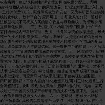
权责协同：建立“风险共担型”管理架构 在权属分配上，需明
确“科研团队-高校-合作方”的风险边界。如浙江大学通过“入门费
+里程碑付费”模式，既保障高校资产安全，又为科研团队提供持
续转化动力。数智平台的 应用可进一步细化风险分配，通过算
法模型模拟不同权属方案的潜在收益与风险曲线，为 管理决策
提供量化依据。 （三）数据协同：构建“跨部门数据中台” 平台
需打通学校内部科研管理、财务、法务等系统的数据壁垒，形成
统一的技术转化 数据库。例如，科研团队提交的成果信息可自
动同步至资产处的权属管理系统与技术转移 中心的市场匹配系
统，避免重复录入与信息错配。这一数据中台的构建，可为后续
政策制 定与资源调度提供底层数据支撑。 五、风险管控：从“被
动防御”到“主动干预” 传统管理模式中，高校更侧重通过“审批前
置”控制风险，但过度管控易形成“流程僵 化”。数智平台的创新
在于： - 动态评估机制：基于历史转化数据与行业标准，对不同
技术成果设定差异化的审批 强度。如基础研究型成果可保留传
统审批流程，而应用导向型成果则通过平台实现快速匹 配。 -
闭环管理路径：平台内置的“转化追溯系统”可对已转化项目进行
全流程跟踪，及时 发现潜在风险并启动纠错机制。例如，某高
校通过平台监测发现某产学研项目的技术成熟 度不足，提前终
止合作并调整资源投入方向。 六、生态赋能：形成技术转移
的“三体联动” 高校需以数智平台为支点，推动“科研主体-产业主