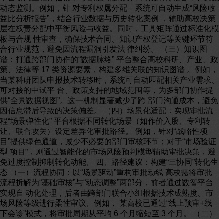
动态监测。例如，针 对专利权属分配，系统可自动生成“风险收
益比分析报告”，结合行业数据与历史转化案例 ，辅助高校决策
层在权责分配中平衡风险与收益。同时，工具矩阵通过标准化模
板与合规 性审查，确保技术合同、知识产权登记等关键环节符
合行业规范，避免因流程漏洞引发法 律纠纷。 （三）知识图
谱：打通跨部门协作的“数据脉络” 平台整合高校科研、产业、政
策、法律等 17 类资源要素，构建多维关联的知识图谱 。例如，
当某科研团队申报技术转移时，系统可自动匹配相关产业需求、
可对接的中试平 台、政策支持的地域范围等，为多部门协作提
供“全景数据视图”。这一机制显著减少了跨 部门沟通成本，避免
因信息滞后导致的决策偏差。 （四）场景化适配：实现审批流
程“场景弹性化” 平台根据不同转化场景（如作价入股、专利转
让、联合攻关）设定差异化审批路径。 例如，针对“战略性项
目”提供绿色通道，减少不必要的部门审核环节；对于“市场验证
型 项目”，则通过智能化的市场风险预判模型辅助审批决策，避
免过度控制抑制转化动能。 四、路径建议：构建“三协同”转化生
态 （一）流程协同：以“场景驱动”重构审批动线 高校需将审批
流程拆解为“基础审核”与“动态调整”两部分，前者通过数智平台
实现自 动化处理，后者由跨部门联合小组根据技术成熟度、市
场风险等级进行柔性审议。例如， 某高校已通过“线上预审+线
下会诊”模式，将审批周期从平均 6 个月缩短至 3 个月。 （二）