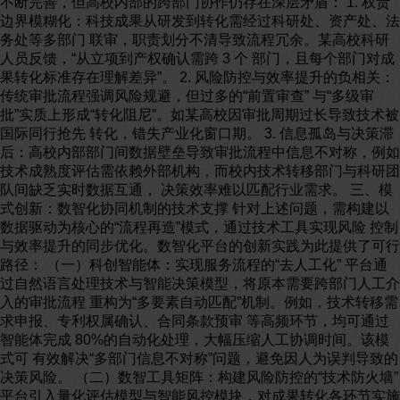
不断完善，但高校内部的跨部门协作仍存在深层矛盾： 1. 权责
边界模糊化：科技成果从研发到转化需经过科研处、资产处、法
务处等多部门 联审，职责划分不清导致流程冗余。某高校科研
人员反馈，“从立项到产权确认需跨 3 个 部门，且每个部门对成
果转化标准存在理解差异”。 2. 风险防控与效率提升的负相关：
传统审批流程强调风险规避，但过多的“前置审查” 与“多级审
批”实质上形成“转化阻尼”。如某高校因审批周期过长导致技术被
国际同行抢先 转化，错失产业化窗口期。 3. 信息孤岛与决策滞
后：高校内部部门间数据壁垒导致审批流程中信息不对称，例如
技术成熟度评估需依赖外部机构，而校内技术转移部门与科研团
队间缺乏实时数据互通， 决策效率难以匹配行业需求。 三、模
式创新：数智化协同机制的技术支撑 针对上述问题，需构建以
数据驱动为核心的“流程再造”模式，通过技术工具实现风险 控制
与效率提升的同步优化。数智化平台的创新实践为此提供了可行
路径： （一）科创智能体：实现服务流程的“去人工化” 平台通
过自然语言处理技术与智能决策模型，将原本需要跨部门人工介
入的审批流程 重构为“多要素自动匹配”机制。例如，技术转移需
求申报、专利权属确认、合同条款预审 等高频环节，均可通过
智能体完成 80%的自动化处理，大幅压缩人工协调时间。该模
式可 有效解决“多部门信息不对称”问题，避免因人为误判导致的
决策风险。 （二）数智工具矩阵：构建风险防控的“技术防火墙”
平台引入量化评估模型与智能风控模块，对成果转化各环节实施