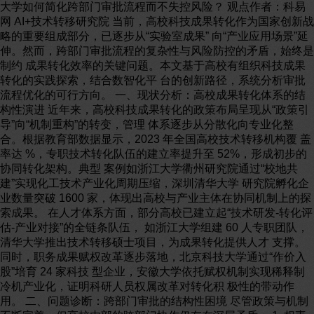
大学如何简化跨部门审批流程而不失控风险？ 观点作者：科易
网 AI+技术转移研究院 当前，高校科技成果转化作为国家创新战
略的重要组成部分，已逐步从“实验室成果” 向“产业应用场景”延
伸。然而，跨部门审批流程的复杂性与风险防控的矛盾，始终是
制约 成果转化效率的关键问题。本文基于高校有组织科技成果
转化的实践探索，结合数智化平 台的创新路径，系统分析审批
流程优化的可行方向。 一、现状分析：高校成果转化体系的结
构性演进 近年来，高校科技成果转化的政策布局呈现从“政策引
导”向“机制重构”的转变，管理 体系逐步从分散化向专业化整
合。根据教育部数据显示，2023 年全国高校技术转移机构覆 盖
率达 %，专职技术转化队伍的建立率提升至 52%，形成初步的
协同转化架构。典型 案例如浙江大学衢州研究院通过“校地共
建”实现化工技术产业化周期压缩，深圳清华大学 研究院孵化企
业数量突破 1600 家，体现出高校与产业主体在协同机制上的探
索成果。 在人才体系方面，部分高校已建立起“技术研发-转化评
估-产业对接”的全链条队伍， 如浙江大学组建 60 人专职团队，
清华大学推出技术转移硕士项目，为成果转化提供人才 支撑。
同时，职务成果赋权改革逐步落地，北京科技大学通过“作价入
股”培育 24 家科技 型企业，安徽大学依托赋权机制实现稀释制
冷机产业化，证明科研人员权属改革对转化积 极性的带动作
用。 二、问题诊断：跨部门审批的结构性困境 尽管政策与机制