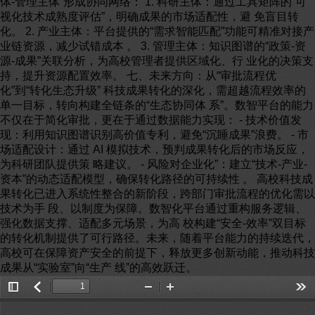
体-管理主体”形成协同网络： 1. 科研主体：通过工具矩阵的“可
视化技术成熟度评估”，明确成果的市场适配性，避 免盲目转
化。 2. 产业主体：平台提供的“需求智能匹配”功能可精准对接产
业链资源，减少试错成本 。 3. 管理主体：知识图谱的“政策-资
源-成果”关联分析，为高校管理者提供区域化、行 业化的决策支
持，提升资源配置效率。 七、未来方向：从“审批流程优
化”到“转化生态升级” 科技成果转化的深化，需超越流程效率的
单一目标，转向构建全链条的“生态协同体 系”。数智平台的能力
不仅在于简化审批，更在于通过数据能力实现： - 技术价值发
现：利用知识图谱识别高价值专利，避免“沉睡成果”浪费。 - 市
场适配设计：通过 AI 模拟技术，预判成果转化后的市场反应，
为科研团队提供策 略建议。 - 风险对企业化”：建立“技术-产业-
资本”的动态适配模型，确保转化路径的可持续性 。 高校科技成
果转化已进入系统性整合的新阶段，跨部门审批流程的优化需以
技术为手 段、以制度为保障。数智化平台通过重构服务逻辑、
强化数据支撑、适配多元场景，为高 校构建“安全-效率”双目标
的转化机制提供了可行路径。未来，随着平台能力的持续迭代，
高校可在保障资产安全的前提下，释放更多创新动能，推动科技
成果从“实验室”向“生产 线”的高效跃迁。
Toggle
返
Zoom
Zoom
Too
Sidebar
回
Out
In