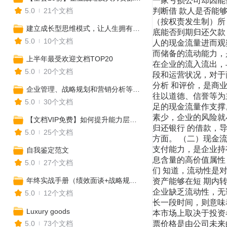
5.0
21个文档
建立成长型思维模式，让人生拥有更多可能性
5.0
10个文档
上半年最受欢迎文档TOP20
5.0
20个文档
企业管理、战略规划和营销分析等实用工具合集
5.0
30个文档
【文档VIP免费】如何提升能力层级，全方位打造核心竞争力？
5.0
25个文档
自我鉴定范文
5.0
27个文档
年终实战手册（绩效面谈+战略规划+年终盘点+工作总结）
5.0
12个文档
Luxury goods
5.0
73个文档