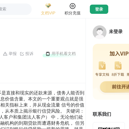
搜索
登录
文档VIP
积分充值
未登录
举报
投诉
用手机看文档
的一种短期理财安排。因此, 面对投资活动的现金流量小于零的企业,我们首先应当考虑的是:在企 业的投资活动符合企业的长期规划和短期计划的条件下,这种现象表 明了企业经营活动发展和企业扩张的内在需要,也反映了企业在扩张 方面的努力与尝试。但如果是“贪大求洋”、盲目扩张，甚至不惜挪用 流动资金贷款，那企业就面临着较大的风险。 （2）投资活动产生的现金流量大于等于零的状况 投资活动产生的现金流量大于等于零,意味着企业在投资活动方 面的现金流入量大于流出量。这种情况的发生,或者是由于企业在本 会计期间的投资回收活动的规模大于投资支出的规模、或者是由于企 业在经营活动与筹资活动方面急需资金而不得不处理手中的长期资 产以求变现等原因所引起。因此,必须对企业投资活动的现金流量原 因进行具体分析。 须指出的是,企业投资活动的现金流出量,有的需要由经营活动的 现金流入量来补偿。例如,企业的固定资产、无形资产购建支出,将由 未来使用有关固定资产和无形资产会计期间的经营活动的现金流量 来补偿。因此,即使在一定时期企业投资活动产生的现金流量小于零, 我们也不能对企业投资活动产生的现金流量的质量简单作出否定的 评价。 3.筹资活动产生的现金流量的质量分析 （1）筹资活动产生的现金流量大于零的状况 筹资活动产生的现金流量大于零,意味着企业在吸收权益性投资、 发行债券以及借款等方面所收到的现金之和大于企业在偿还债务、支 付筹资费用、分配股利或利润、偿付利息、融资租赁所支付的现金以 及减少注册资本等方面所支付的现金之和。在企业处于发展的起步阶 段,投资需要大量资金,企业经营活动的现金流量小于零的条件下,企 业的现金流量的需求,主要通过筹资活动来解决。因此,分析企业筹资 活动产生的现金流量大小是否正常,关键要看企业的筹资活动是否已 经纳入企业的发展规划,是企业管理层以扩大投资和经营活动为目标 的主动筹资行为还是企业因投资活动和经营活动的现金流出失控、企 业不得已的筹资行为。因为不同的筹资动机对风险的影响是不一样的。 （2）筹资活动产生的现金流量小于零的状况 筹资活动产生的现金流量小于零,意味着企业在吸收权益性投资、 发行债券以及借款等方面所收到的现金之和小于企业在偿还债务、支 付筹资费用、分配股利或利润、偿付利息、融资租赁所支付的现金以 及减少注册资本等方面所支付的现金之和。这种情况的出现,或者是 由于企业在本会计期间集中发生偿还债务、支付筹资费用、分配股利 或利润、偿付利息、融资租赁等业务,或者是因为企业经营活动与投 资活动在现金流量方面运转较好、有能力完成上述各项支付。但是, 企业筹资活动产生的现金流量小于零,也可能是企业在投资和企业扩 张方面没有更多的作为的一种表现。投资活动与筹资活动属于企业的 理财活动。在任何期间,企业均有可能因这些方面的活动而引起现金 流量的变化。不过,处于开业初期的企业,其理财活动引起的现金流量 变化较大,占企业现金流量变化的比重也较大。另一方面,理财活动也 意味着企业存在相应的财务风险。例如,企业对外发行债券和向银行 借款,就必须承担定期支付利息、到期还本的责任。如果企业不能履 行偿债责任,有关方面就会对企业采取法律措施。又如,企业购买股票, 就可能存在着股票跌价损失的风险,等等。因此,企业的理财活动越大, 风险也可能较大。 （二）现金及现金等价物净增加额的趋势与风险识别 分析了企业现金流量结构的质量和风险，我们再来从总体上观察 现金及现金等价物净增加额的增减趋势，识别企业未来短时间内潜在 的风险因素。 1.企业现金及现金等价物净增加额为正数的情况 当企业现金及现金等价物净增加额为正数时，可能出现的情况有 以下几种： （1）经营活动现金流入绝对大于现金流出，并有较大额度积累， 完全可以对外投资或归还到期债务，这时被投资单位财务状况良好， 投资风险较小。 （2）经营活动正常，对外投资得到高额回报，暂时不需要外部 资金，为减少资金占用，归还银行借款，偿付债券本息，这也表明被 投资单位有足够的经营能力和获利能力，是对其投资的最佳时机。 （3）经营持续稳定，投资项目成效明显但未到投资回收高峰， 企业信誉良好，外部资金亦不时流入，证明被投资单位风平浪静、成 熟而平稳地持续经营，没有大的投资风险。 （4）经营每况愈下，不得不尽力收回对外投资，同时大额度筹 集维持生产所需的资金，说明被投资单位将面临必然的风险。 2.现金及现金等价物净增加额为负数的情况 当现金及现金等价物净增加额为负数时，可能出现的情况有以下 几种： （1）经营正常、投资和筹资无大的起伏波动，企业仅靠期初现 金余额维持财务活动，即出现经营活动、投资活动和筹资活动现金流 量都为负数，这时需要详细分析被投资单位现金流入和现金流出的具 体内容。 （2）现金净流量总额出现负增长，现金流量内部结构呈现的升 降规律与前述分析生命周期相同，可比照预测被投资单位的风险程度。 （三）利润与现金流量背离的风险 从传统来看，银行（其它债权人）在进行贷款审查时，通常较多 的关注企业的净利润。虽然净利润与现金流量是分析企业盈利能力的 主要财务指标，但计算这两个指标所依据的理论基础不同。由利润表 提供的净利润是按照权责发生制计算的，而由现金流量表提供的现金 流量是按收付实现制计算的，两种截然相反的记账基础所计算的结果 难以保持同步性，当净利润缺乏足够的现金流量支撑时，借款企业的 巨额净利润就成了“纸黄金”。所以在分析借款企业的偿债能力时，利 润表有一定的片面性。而现金流量表可以提供企业在一定时期内，现 金流入和流出以及净现金流量的具体信息，可据此掌握企业的融资能 力、偿债能力等，是企业的投资者，债权人取得投资收益、收回贷款 本息的“晴雨表”。因此，发放贷款时以及发放以后，信贷人员一定要 对借款企业的现金流量表进行认真分析，以便把风险降到最低限度。 在会计制度制订的现金流量表中，整个业务划分为经营活动、投资活 动和筹资活动，在很多情况下都可能出现“净利润高”而“现金流量低” 的反差现象，具体表现为： 1.经营活动 （1）收入高而现金流入量低 企业会计准则规定，企业在销售商品时，收入应当在制度规定的 条件均能满足时予以确认：这些条件包括（1）企业已将商品所有权 上的主要风险和报酬转移给购货方；（2）企业既没有保留通常与所 有权相联系的继续管理权，也没有对已售出的商品实施控制；（3） 与交易相关的经济利益能够流入企业；（4）相关的收入和成本能够 可靠地计量。因此，当条件满足时，企业就应以“收入”入账，但同时 有可能由于赊销或未及时收回货款，因而造成应收账款或应收票据的 增加，却并未给企业带来相应的现金流入，由此出现收入高而现金流 入量低的现象。 （2）成本费用大多以现金方式流出 在成本费用中，除了固定资产折旧、计提的各种准备、无形资产 和待摊费用摊销等，企业的其他费用如：工资及福利费、税金及附加、 材料、水电、业务招待费等（很难递延的费用）大都以现金形式流出， 这样，一定期间内，收入可能尚未形成真正的现金流入，可费用又以 现金形式流出，因此，就会导致该期间内现金流入低于利润的情况出 现。 2.投资活动：投资收益中的“泡沫”现象 为取得更多的投资收益或出于其它目的，企业往往会进行对外投 资。企业会计制度规定，当企业对其他单位的投资占该单位有表决权 资本总额 20%或 20%以上时，或虽投资不足 20%但对被投资企业具 有重大影响的，应当采用权益法核算。在被投资企业实现净利时，投 资企业应按其所享份额调整投资的账面价值，并作为当期投资收益， 而当期被投资企业却不一定分配利润，这种利润虚
联系我们