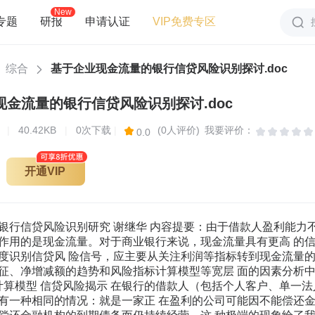
New
专题
研报
申请认证
VIP免费专区
综合
基于企业现金流量的银行信贷风险识别探讨.doc
现金流量的银行信贷风险识别探讨.doc
页
|
40.42KB
|
0次下载
|
(0人评价)
我要评价：
0.0
开通VIP
价值惟一 重要的因素。在财务报表反映的各类信息中，现金流量的信息价值含 量越来越高，有逐渐取代净利润的趋势，成为评价公司价值的一个重 要标准。也就是说，估价高低主要取决于企业在未来年度的现金流量 及其投资者的预期投资报酬率。现金流入越充足，投资风险越小，投 资者要求的报酬率越低，企业的价值也就越大。 （四）现金流量的合理确定，影响着企业的盈利水平 企业须合理确定现金流量的原因在于：现金虽然具有很好的流动 性，是企业短期偿债能力和支付能力的体现，但同时现金属于非盈利 性资产，收益率非常低。在这种情况下，如果企业持有过多现金，由 此决定的边际收益便会逐步下降，从而降低了企业的收益水平。为此 企业必须在资金流动性和收益性之间不断做出均衡，使现金收支在数 量上和时间上保持相互衔接，做到满足企业正常经营活动现金流量的 同时，减少资金的闲置，提高资金的收益率。 （五）现金流量的大小决定了利润的质量 前文已述及：一家账面利润丰厚的公司可能因不能偿还金融机构 的到期贷款而遭遇财务危机，甚至摆脱不了破产清算的命运；但另一 家亏损公司却因能偿还金融机构的到期债务而仍持续经营。在现收现 付制下，企业销售商品或提供劳务是以现金形式进行交易，若没有资 产折旧和费用摊销，利润量和现金流就是完全相等的，这时的现金流 量不会影响利润的质量。但在权责发生制下，企业收入的增加并不必 然引起现金的增加，企业支出的增加也不一定必然表现为现金的流出。 这种现象的存在，不得不让我们更加高度关注企业现金流量的变化。 二、现金流量模式所揭示的企业生命周期特征及信贷风险 企业在不同的发展阶段有不同的现金收支表现，企业的现金流量 表就是按照现金收支的行为原因将现金流量划分为经营活动、投资活 动和筹资活动的，通过现金流量表揭示企业的发展阶段，从而分析企 业未来的风险。 （一）企业现金流量的初创期表现 新成立的企业开始投资生产并出售产品，因为规模不足等原因， 往往还不能产生经营利润，同时，还需要投资于营运资本来满足规模 扩大所要求的不断增加的存货和应收项目等，所以一般不能产生经营 活动现金净流入。同时，企业正投资于新的设备，资本支出是最大的 现金流出项目。在这个阶段上，企业通过注入股本来筹资，此时债权 人通常不会对借款感兴趣，因为创业阶段的企业暴露了太多对未来发 展的不确定性风险。 （二）企业现金流量的成长期表现 成长期企业的销售增长很快，在经营上已经有一定的稳定性，随 着规模的不断扩大，每年都能产生经营活动现金净流入。同时，企业 还积蓄投资于营运资产和固定资产以满足未来的产能需求，这时公司 有盈利需要支付税款。筹资主要主要还是靠股本，但是在可行的情况 下也使用债务筹资，通常这一阶段的企业负债率还很低。 （三）企业现金流量的成熟期表现 成熟期企业的销售额增长开始放缓，每年的经营活动净现金流量 达到稳定的状态，但由于资金在时空上分布不均衡，对营运资产进行 投资时，还要借助于外部筹资，但是筹资额比成长阶段的比例要低得 多。这时，企业只需要替换那些老化过时的机器，所以资本性支出减 少。同时企业会尽可能的使用债务筹资，因此，每年的利息支付越来 越多。此外，因为不能增长，为了使股本保持在可以接受的水平上， 它每年支付的股利也在增加。这时企业在筹资前产生的现金净流量应 该是有盈余的，可以用来偿还债务。如果企业有现成的借款能力，那 么对于任何暂时的现金需求，如果金额大于企业经营中产生的现金流 量，就可以用借款来支付，此时的风险较低。 从长期来看，成熟期企业的筹资前现金净流量必须是正的。由于 企业受到暂时或一次性因素的影响，他可以在头一年或两年产生负的 现金。如果现金流量在以后的年份里也一直为负，就表明企业存在着 重大的问题。企业在每个产生负现金流量的年份里都需要增加筹资。 （四）企业现金流量的衰退期表现 从银行债权人的角度看，认识衰退期企业的现金流量模式是非常 重要的，因为，他们往往是资金需求者。衰退期的企业开始仍能产生 经营活动现金净流入。由于销售额下降，对营运资本的需求也成正比 下降，存货和应收项目都在减少，目的是为偿还经营性负债。由于企 业缩小了规模，资本性支出比出售厂房和多余财产所产生的现金流量 要少。企业支付相对较高的股利，并且正通过每年回购股票来收回资 本，盈余的现金将被用于偿还债务，如果衰退的态势进一步恶化，经 营活动现金流量将为负，这一时期的风险会越来越大。 三、企业现金流量的银行信贷风险识别 （一）企业现金流量的质量决定着银行的信贷风险 所谓现金流量的质量,是指企业的现金流量能够按照企业的预期 目标进行运转的质量。现金流的质量是否良好直接决定着一个企业的 生命力，也直接地影响着银行的信贷风险。在日益激烈的市场竞争中, 现金流质量已经成为了影响企业生存和发展的关键因素。一般来说, 现金流量质量较高的表现是各类活动的现金流量周转正常,现金流转 状况与企业短期经营状况和企业长期发展目标相适应。现金流量是一 个动态概念,从现金流量表的构成来看,企业的现金流量分为了三大类: 即经营活动产生的现金流量,投资活动产生的现金流量以及筹资活动 产生的现金流量。下面分别对三大类现金流量及其风险影响作分析。 1.经营活动产生的现金流量质量分析 （1）经营活动产生的现金流量小于零的状况 经营活动产生的现金流量小于零，意味着企业通过正常的商品购、 产、销所带来的现金流入量,不足以支付因上述经营活动而引起的现 金流出。企业正常经营活动所取得现金支付,则通过以下几种方式解 决:(1)消耗企业现存的货币积累;(2)挤占本来可以用于投资活动的现 金,推迟投资活动的进行;(3)在不能挤占本来可以用于投资活动的现 金的条件下,进行额外贷款融资,以支持经营活动的现金需要;(4)在没 有贷款融资渠道的条件下,只能采用拖延债务支付或加大经营活动引 起的负债规模来解决。从企业的成长过程来分析,在企业开始从事经 营活动的初期,由于在生产阶段的各个环节都处于过渡状态,设备、人 力资源的利用率相对较低,材料的消耗量相对较高,因而导致企业的成 本消耗较高。同时,为了开拓市场,企业有可能投入较大资金,采用各种 手段将自己的产品推向市场(包括采用渗透法定价、加大广告支出、 放宽收账期等),从而有可能使企业在这一时期的经营活动现金流量表 现为“入不敷出”的状态。我们认为,如果是由于上述原因导致的经营活 动现金流量小于零,应该认为这是企业在发展过程中不可避免的正常 状态。但是,如果企业在正常生产经营期间仍然出现这种状态,就应当 认为企业经营活动现金流量的质量不高，财务管理不善，可能会引发 债务风险。 （2）经营活动产生的现金流量等于零的状况 企业经营活动产生的现金流量等于零,意味着企业通过正常的商 品购、产、销所带来的现金流入量,恰恰能够支付因上述经营活动而 引起的货币流出。在企业经营活动产生的现金流量等于零时,企业的 经营活动现金流量处于“收支平衡”的状态。企业正常经营活动不需要 额外补充流动资金,企业的经营活动也不能为企业的投资活动以及融 资活动贡献现金。但必须注意的是,在企业的成本消耗中,有相当一部 分属于按照权责发生制原则的要求而确认的摊销成本(如无形资产、 递延资产摊销、固定资产折旧等)和应计成本(如对预提费用的处理 等)(以下把这两类成本通称为非现金消耗性成本)。显然,在经营活动 产生的现金流量等于零时,企业经营活动产生的现金流量是不可能为 这部分非现金消耗性成本的资源消耗提供货币补偿的。因此,从长期 来看,经营活动产生的现金流量等于零的状态,根本不可能维持企业经 营活动的货币“简单再生产”。因此,我们认为,如果企业在正常生产经 营期间持续出现这种状态,企业经营活动现金流量的质量仍然不高， 仍有可能由于现金流不足引发还款风险。 （3）经营活动产生的现金流量大于零但不足以补偿当期的非现 金消耗性成本 经营活动产生的现金流量大于零但不足以补偿当期的非现金消 耗性成本,意味着企业通过正常的商品购、产、销所带来的现金流入 量,不但能够支付因经营活动而引起的货币流出,而且还有余力补偿一 部分当期的非现金消耗性成本。此时,企业虽然在现金流量的压力方 面比前两种状态要好,但是,如果这种状态持续,则企业经营活动产生 的现金流量从长期来看,也不可能维持企业经营活动的货币“简单再生 产”。因此,我们认为,如果企业在正常生产经营期间持续出现这种状态, 企业经营活动现金流量的质量仍然不能给予较高评价。引发风险的可 能性也仍然是存在的。 （4）经营活动产生的现金流量大于零并能补偿当期的非现金消 耗性成本 经营活动产生的现金流量大于零并能补偿当期的非现金消耗性 成本,意味着企业通过正常的商品购、产、销所带来的现金流入量,不 但能够支付因经营活动而引起的货币流出,而且还有余力补偿全部当 期的非现金消耗性成本。在这种状态下,企业在经营活动方面的现金 流量压力已经解脱。如果这种状态持续,则企业经营活动产生的现金 流量从长期来看,刚好能够维持企业经营活动的货币“简单再生产”。但 是,从总体上看,这种维持企业经营活动的货币“简单再生产”的状态,仍 然不能为企业扩大投资等发展提供货币支持。企业的经营活动为企业 扩大投资等发展提供货币支持,只能依赖于企业经营活动产生的现金 流量的规模继续加大。 （5）经营活动产生的现金流量大于零并在补偿当期的非现金消 耗性成本后仍有剩余 经营活动产生的现金流量大于零并在补偿当期的非现金消耗性 成本后仍有剩余,意味着企业通过正常的商品购、产、销所带来的现 金流入量,不但能够支付因经营活动而引起的货币流出、补偿全部当 期的非现金消耗性成本,而且还有余力为企业的投资等活动提供现金 流量的支持。应该说,在这种状态下,企业经营活动产生的现金流量已 经处于良好的运转状态。如果这种状态持续,则企业经营活动产生的 现金流量将对企业经营活动的稳定与发展、企业投资规模的扩大起到 重要的促进作用。 从上面的分析可以看出,企业经营活动产生的现金流量,仅仅大于 零是不够的。企业经营活动产生的现金流量要想对企业作出较大贡献, 将风险降低到最低状态，必须按上述第五种状态运行，即是：经营活 动产生的现金流量大于零并在补偿当期的非现金消耗性成本后仍有 剩余 % W9 x6 u; 2.投资活动产生的现金流量的质量分析。 （1）投资活动产生的现金流量小于零的状况 投资活动产生的现金流量小于零,意味着企业在购建固定资产、 无形资产和其他长期资产、权益性投资以及债权性投资等方面所支付 的现金之和大于企业在收回投资、分得股利或利润、取得债券利息收 入、处置固定资产、无形资产和其他长期资产而收到的现金净额之和。 企业上述投资活动的现金流量,处于“入不敷出”的状态。企业投资活动 所需资金的“缺口”,通常可以采取以下几种方式解决:(1)消耗企业现存 的货币积累;(2)挤占本来可以用于经营活动的现金,削减经营活动的 现金消耗;(3)利用经营活动积累的现金进行补充;(4)在不能挤占本来 可以用于经营活动的现金的条件下,进行额外贷款融资,以支持经营活 动的现金需要;(5)在没有贷款融资渠道的条件下,只能采用拖延债务 支付或加大投资活动引起的负债规模来解决。从投资活动的目的来分 析,企业的投资活动,主要有三个目的:(1)为企业正常生产经营活动奠 定基础,如购建固定资产、无形资产和其他长期资产等;(2)为企业对外 扩张和其他发展性目的进行权益性投资和债权性投资;(3)利用企业暂 时不用的闲置货币资金进行短期投资,以求获得较高的投资收益。在 上述三个目的中,前两种投资一般都与企业的长期规划和短期计划相 一致。第三种投资则在多数情况下是企业