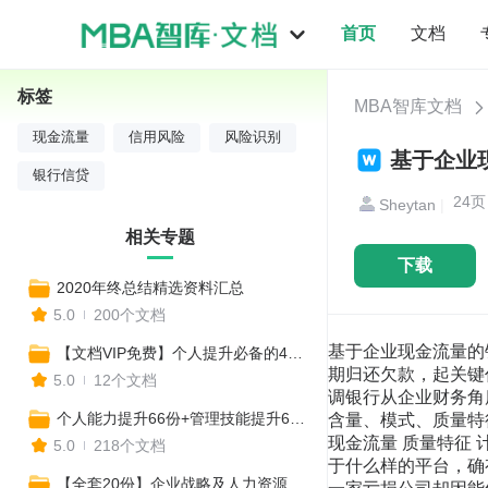
首页
文档
标签
MBA智库文档
现金流量
信用风险
风险识别
基于企业
银行信贷
24
Sheytan
|
相关专题
下载
2020年终总结精选资料汇总
5.0
200个文档
基于企业现金流量的银行信贷风险识别研究 谢继华 内容提要：由于借款人盈利能力不是直接和现实的还款来源，债务人能否到 期归还欠款，起关键作用的是现金流量。对于商业银行来说，现金流量具有更高 的信息价值含量。本文的一个重要观点就是强调银行从企业财务角度识别信贷风 险信号，应主要从关注利润等指标转到现金流量的相关指标上来，并从现金流量 信号的价值含量、模式、质量特征、净增减额的趋势和风险指标计算模型等宽层 面的因素分析中，从本质上揭示银行信贷风险。 关键词：现金流量 质量特征 计算模型 信贷风险揭示 在银行的借款人（包括个人客户、单一法人客户和集团法人客户） 中，无论他们处于什么样的平台，确有一种相同的情况：就是一家正 在盈利的公司可能因不能偿还金融机构的到期贷款而遭遇财务危机， 但另一家亏损公司却因能偿还金融机构的到期债务而仍持续经营。这 种极端的现象给了我们识别银行信贷风险一些新的思路，就是判断借 款人是否能够偿还到期债务以及对债务风险的影响程度，只关注借款 人盈利能力是不全面、且不准确的。虽然利润表（按权责发生制）所 提供的信息资源从一定程度上讲能说明偿还债务的来源，但它终究不 是直接和现实的还款来源，债务人到底能否到期归还欠款，起关键作 用的是真正拥有多少现金流量（按实收实付制计算的现金流量表）。 所以，通过研究分析借款人的现金流量进而观察和识别信贷风险，对 商业银行来说极为重要。 一、现金流量信息所揭示的价值 现金是企业出于预防动机而储备的流动能力，是企业变现能力最 强的资产，也是企业可直接用于投资的资源。现金流量表现为这些变 现能力最强的资产在企业的流入流出，与固定资产、无形资产及存货 相比，企业现金流量可以更全面和综合地反映一个企业的生存能力、 发展阶段和运营状况，对于商业银行（债权人）来说，具有更高的信 息价值含量。因此，对企业现金流量管理质量与现金生产能力的分析 和评价，是商业银行识别和防范信贷风险最重要的内容之一。 （一）现金流量是企业信用的重要支撑 传统信用评价中，往往以道德、信誉等为主要标准。当然，在现 代企业的信用评价中，仍然十分重视企业的还款意愿，但还款意愿本 身终究需要充足的现金流量作支撑。如果企业现金流量正常、充足、 稳定并能支付所有到期的债务本息，企业的资金运营健康、不确定性 因素少，企业的风险就小，其资信就越高；相反，企业虽然有良好的 还款意愿，但终因无充足正常的现金流量，而屡次不能正常归还银行 的借款，导致失信于银行而得不到银行继续的资金支持，因此，从这 个意义上来说，现金流量决定着企业信用的重要方面。 （二）现金流量反映了企业的流动性 企业为在正常的生产经营秩序下保证交易和支付到期债务的需 要而保持一定的现金支付能力，是企业持有现金的基本动机。同时， 由于现金流量是对企业生存能力、发展阶段和运营状况的一个综合反 映，其信息含量的高价值属性，决定了债权人对企业现金流量管理水 平和现金产出能力分析时，高度关注流动性对信贷风险的影响。我们 知道，流动性是对企业持有的现金数额、资产转化为现金能力及履行 支付义务能力的描述，如果企业持有充足的现金，或者资产能够在短 期内转化为现金（即保持较高的流动性），以便正常履行支付义务， 则该企业就具有较好的流动性。相反，如果企业缺乏流动性，无论是 暂时还是长远，都意味着企业无力履行到期债务的支付能力。当然， 如果企业较低的流动性要持续较长一段时间，则意味着企业已陷入了 较严重的财务危机。 （三）现金流量影响着企业价值 财务理论认为：企业价值在有效的资本市场上取决于投资者对企 业资产的估价（如股票的估价），而在估价方法中，现金流量起着决 定性的因素，因为上市公司股票价格是由公司未来的每股收益和每股 经营性现金流量的净现值来决定的，盈亏已经不是决定股票
【文档VIP免费】个人提升必备的40种思维模型
5.0
12个文档
个人能力提升66份+管理技能提升67份+提升战略思维67份（共200份）
5.0
218个文档
【全套20份】企业战略及人力资源管理常用工具表格模板汇编