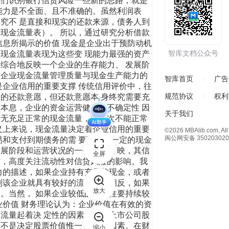
智库文档公众号
智库首页
广告
规范协议
权利
关于我们
©2026 MBAlib.com, All 
闽公网安备 350203020
全屏
放大
缩小