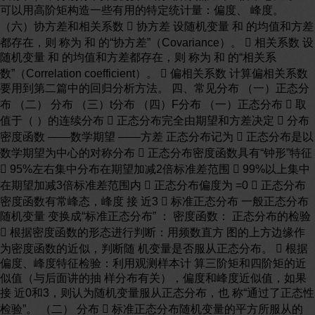
可以用高阶矩构造一些有用的特定统计量：偏度、 峰度。
（六）协方差和相关系数  协方差 设随机变量 和 的均值和方差
都存在，则 称为 和 的“协方差”（Covariance）。  相关系数 设
随机变量 和 的均值和方差都存在，则 称为 和 的“相关系
数”（Correlation coefficient）。  偏相关系数 计算偏相关系数
要用到第二篇中的回归分析方法。 四、常见分布 （一）正态分
布 （二） 分布 （三）t分布 （四）F分布 （一）正态分布  取
值于（ ）的连续分布  正态分布完全由期望和方差决定  分布
密度函数 ——数学期望 ——方差 正态分布记为  正态分布是以
数学期望为中心的对称分布  正态分布密度函数具有“钟形”特征
 95%左右集中分布在期望加减2倍标准差范围  99%以上集中
在期望加减3倍标准差范围内  正态分布偏度为 =0  正态分布
密度函数有常峰态，峰度 接 近3  标准正态分布 一般正态分布
随机变量 变换成“标准正态分布” ： 密度函数： 正态分布的检验
 根据密度函数的形态进行判断：用频数直方 图的上方边缘作
为密度函数的近似，判断随 机变量是否服从正态分布。  根据
偏度、峰度特征检验：利用观测样本计 算三阶矩和四阶矩的近
似值（与后面讲的抽 样分布有关），偏度和峰度近似值，如果
接 近0和3，则认为随机变量服从正态分布，也 称“通过了正态性
检验”。 （二） 分布  标准正态分布随机变量的平方所服从的