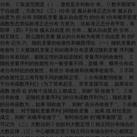
分布。  取值范围是（ ），显然是非对称分 布。  数学期望等
于自由度 ，方差为2 （三）t分布 设 服从标准正态分布 服从自
由度为 的 分布 则随机变量 服从自由度为 的t分布 t分布概率密度
函数形态类似标准正态分布 方差为 ，比标准正态分布平坦，尾
部厚 （四）F分布 服从自由度 的 分布， 服从自由度 的 分布，
相互独立， 那么随机变量 服从的分布称为有两个自由度 和 的F
分布 记为 六、随机变量的收敛性和极限理论 （一）随机变量的
收敛性  大量随机变量之和的概率分布是通过随机变量 序列极
限分布表现的，极限定理的基础是随机 变量序列的收敛性。 
随机变量序列的收敛性与一般变量不同，是概 率、概率分布或
者分布特征的收敛性，有依分 布收敛和依概率收敛等。  不同
的收敛性定义将导致不同的极限定理。  分布函数弱收敛： 对
于分布函数序列{ }（为了简单起见， 常常直接写成 ，如果存在
函数 使得 在 的每个连续点上都成立，则称“ 弱 收敛于 ”。  依
分布收敛： 设随机变量序列{ }的分布函数序列为{ }，随机变量
的分布函数为 ，如果 弱收敛于 ，则称“ 依分布收敛于 ”。  依概
率收敛： 对于随机变量序列{ }和随机变量 ，如果 或 对任意的
成立，则称“ 依概率收敛于 ”。有时候也称 的“概率极限”是 ，并
可记为 （二）大数法则  伯奴利大数定理  独立同分布场合的
大数定律 （三）中心极限定理  独立同分布场合的中心极限定