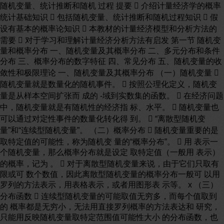
随机变量、统计推断和随机 过程 提要  介绍计量经济学的概率
统计基础知识  包括随机变量、统计推断和随机过程知识  假
设有基本的概率论知识  本教材的计量经济模型和分析方法的
需要  对于学习和理解计量经济分析方法有启发 第一节 随机变
量和概率分布 一、随机变量及其概率分布 二、多元分布和条件
分布 三、概率分布的数字特征 四、常见分布 五、随机变量的收
敛性和极限理论 一、随机变量及其概率分布 （一）随机变量 
随机变量就是数量化的随机事件。  按照公理化定义，随机变
量是从样本空间扩张而 成的 -域到实数集的函数。  在经济问题
中，随机变量就是有随机性的经济指 标、水平。  随机变量也
可以通过对定性事件的数量化转化得 到。  “离散型随机变
量”和“连续型随机变量”。 （二）概率分布  随机变量重要的是
取特定值的可能性，称为随机变 量的“概率分布”。  用 表示一
个随机变量，那么概率分布就是设定 取特定值（一般用 表示）
的概率，记为 。  对于离散型随机变量来说，由于它们只取有
限或可 数个数值，因此离散型随机变量的概率分布一般可 以用
罗列的方法表示，用表格表示，或者用图形表 示等。 x （三）
分布函数  连续型随机变量的可能取值无穷多，而每个值取到
的 概率都是无穷小，无法用直接罗列概率的方法表达和 研究，
只能用反映随机变量取特定范围值可能性大小 的分布函数，也