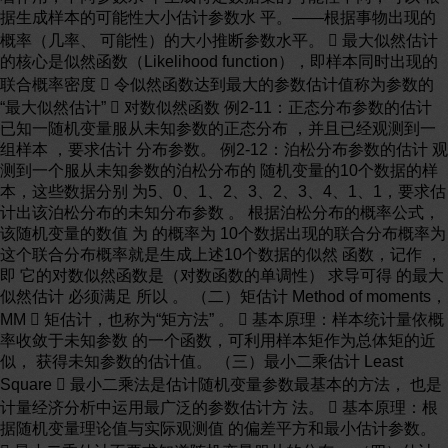
据生成样本的可能性大小估计参数水 平。——根据事物出现的
概率（几率、 可能性）的大小推断参数水平。  最大似然估计
的核心是似然函数（Likelihood function），即样本同时出现的
联合概率密度  令似然函数达到最大的参数估计值称为参数的
“最大似然估计”  对数似然函数 例2-11：正态分布参数的估计
已知一随机变量服从未知参数的正态分布 ，并且已经观测到一
组样本 ，要求估计 分布参数。 例2-12：泊松分布参数的估计 观
测到一个服从未知参数的泊松分布的 随机变量的10个数据的样
本，这些数据分别 为5、0、1、2、3、2、3、4、1、1，要求估
计出该泊松分布的未知分布参数 。 根据泊松分布的概率公式，
该随机变量的数值 为 的概率为 10个数据出现的联合分布概率为
这个联合分布概率就是生成上述10个数据的似然 函数，记作 ，
即 它的对数似然函数是（对数函数的单调性） 求导可得 的最大
似然估计 必须满足 所以 。 （二）矩估计 Method of moments，
MM  矩估计，也称为“矩方法” 。  基本原理：样本统计量依概
率收敛于未知参数 的一个函数，可利用样本矩作为总体矩的近
似， 获得未知参数的估计值。 （三）最小二乘估计 Least
Square  最小二乘法是估计随机变量参数最基本的方法， 也是
计量经济分析中运用最广泛的参数估计方 法。  基本原理：根
据随机变量理论值与实际观测值 的偏差平方和最小估计参数。