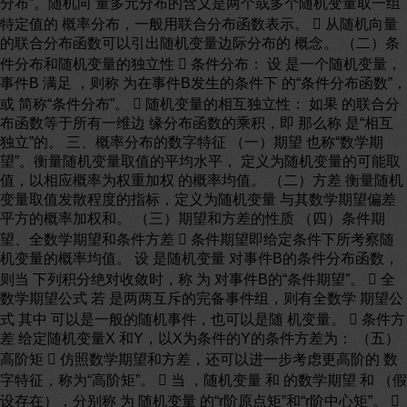
分布”。随机向 量多元分布的含义是两个或多个随机变量取一组
特定值的 概率分布，一般用联合分布函数表示。  从随机向量
的联合分布函数可以引出随机变量边际分布的 概念。 （二）条
件分布和随机变量的独立性  条件分布： 设 是一个随机变量，
事件B 满足 ，则称 为在事件B发生的条件下 的“条件分布函数”，
或 简称“条件分布”。  随机变量的相互独立性： 如果 的联合分
布函数等于所有一维边 缘分布函数的乘积，即 那么称 是“相互
独立”的。 三、概率分布的数字特征 （一）期望 也称“数学期
望”。衡量随机变量取值的平均水平， 定义为随机变量的可能取
值，以相应概率为权重加权 的概率均值。 （二）方差 衡量随机
变量取值发散程度的指标，定义为随机变量 与其数学期望偏差
平方的概率加权和。 （三）期望和方差的性质 （四）条件期
望、全数学期望和条件方差  条件期望即给定条件下所考察随
机变量的概率均值。 设 是随机变量 对事件B的条件分布函数，
则当 下列积分绝对收敛时，称 为 对事件B的“条件期望”。  全
数学期望公式 若 是两两互斥的完备事件组，则有全数学 期望公
式 其中 可以是一般的随机事件，也可以是随 机变量。  条件方
差 给定随机变量X 和Y，以X为条件的Y的条件方差为： （五）
高阶矩  仿照数学期望和方差，还可以进一步考虑更高阶的 数
字特征，称为“高阶矩”。  当 ，随机变量 和 的数学期望 和 （假
设存在），分别称 为 随机变量 的“r阶原点矩”和“r阶中心矩”。 