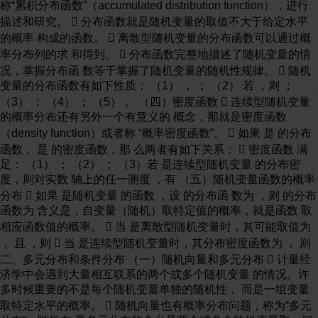
称“累积分布函数”（accumulated distribution function），进行
描述和研究。  分布函数就是随机变量的取值不大于给定水平
的概率 构成的函数。  离散型随机变量的分布函数可以通过概
率分布列的求 和得到。  分布函数完整地描述了随机变量的情
况，掌握分布函 数等于掌握了随机变量的随机性规律。  随机
变量的分布函数有如下性质： （1） ， ； （2） 若 ，则 ；
（3） ； （4） ； （5） 。 （四）密度函数  连续型随机变量
的概率分布还有另外一个有意义的 概念，那就是密度函数
（density function）或者称 “概率密度函数”。  如果 是 的分布
函数， 是 的密度函数，那 么两者有如下关系：  密度函数 满
足： （1） ； （2） ； （3）若 是连续型随机变量 的分布密
度，则对实数 轴上的任一测度 ，有 （五）随机变量函数的概率
分布  如果 是随机变量 的函数 ，设 的分布函 数为 ，则 的分布
函数为 含义是，自变量（随机）取特定值的概率，就是函数 取
相应函数值的概率。  当 是离散型随机变量时，其可能取值为
， 且 ，则  当 是连续型随机变量时，其分布密度函数为 ， 则
二、多元分布和条件分布 （一）随机向量和多元分布  计量经
济学中会遇到大量相互联系的两个或多个随机变量 的情况。许
多时候重要的不是每个随机变量单独的随机性， 而是一组变量
取特定水平的概率。  随机向量也有概率分布问题，称为“多元