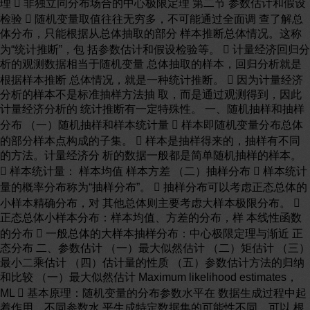
理  非独立同分布场合的中心极限定理 第二节 参数估计和假设
检验  随机变量取值往往无穷多，不可能通过全面调 查了解总
体分布，只能根据从总体抽取的部分 样本推断总体情况。这称
为“统计推断”，包 括参数估计和假设检验等。  计量经济回归分
析的观测数据相当于随机变量 总体抽取的样本，回归分析就是
根据样本推断 总体情况，就是一种统计推断。  因为计量经济
分析的样本不是标准抽样方法抽 取，而是通过观测得到，因此
计量经济分析的 统计推断有一定特殊性。 一、随机抽样和抽样
分布 （一）随机抽样和样本统计量  样本即随机变量分布总体
的部分样本点构成的子集。  样本是抽样得来的，抽样有不同
的方法。计量经济分 析的数据一般都是简单随机抽样的样本。
 样本统计量： 样本均值 样本方差 （二）抽样分布  样本统计
量的概率分布称为“抽样分布”。  抽样分布可以考虑正态总体的
小样本精确分布，对 其他总体则主要考虑大样本极限分布。 
正态总体小样本分布：样本均值、方差的分布，样 本线性函数
的分布  一般总体的大样本抽样分布：中心极限定理与渐近 正
态分布 二、参数估计 （一）最大似然估计 （二）矩估计 （三）
最小二乘估计 （四）估计量的性质 （五）参数估计方法的归纳
和比较 （一）最大似然估计 Maximum likelihood estimates，
ML  基本原理：随机变量的分布参数水平在 数据生成过程中起
着作用，不同参数水 平生成特定数据集的可能性不同，可以 根