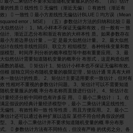
 最小二乘估计不要求知道随机变量服从的分布。 （四）估计
量的性质  线性性  无偏性（渐近无偏）  有效性（渐近有
效）  一致性  最小方差线性无偏估计BLUE  均方误（Mean
squared error，MSE） （五）参数估计方法的归纳和比较  最
大似然估计： 1、ML小样本不保证无偏和有效，但一般有一 致
估计、渐近正态分布和渐近有效的大样本性 质。如果参数存在
最小方差边界估计量，一定 是最大似然估计量。 2、最大似然
估计在线性非线性回归、联立方 程组模型、各种特殊变量和数
据模型、时间序 列分析的概率模型等中都有重要应用。 3、最
大似然估计需要知道随机变量的概率分 布形式，这是构造似然
函数的基础。  矩估计 1、矩估计小样本也不保证无偏和有效。
但根 据独立同分布随机变量的极限定理，矩估计通 常具有大样
本一致估计的性质。 2、矩估计主要适用要求一致估计，但对有
效 性相对不重视的参数估计问题。 3、矩估计可以不需要知道
随机变量服从的概 率分布名称而直接进行估计。 4、矩估计在
计量经济分析中同样也有许多应 用。  最小二乘估计： 1、在
满足假设的经典计量经济模型中，最小 二乘估计满足线性性、
无偏性、有效性和一致 性等性质，而且方便应用。 2、最小二
乘估计还可以通过各种扩展以适应 某些不符合经典假设的模
型。 3、最小二乘估计并不要求知道随机变量的概 率分布形
式。  参数估计方法有不同特点，但没有严格 的优劣之分。各