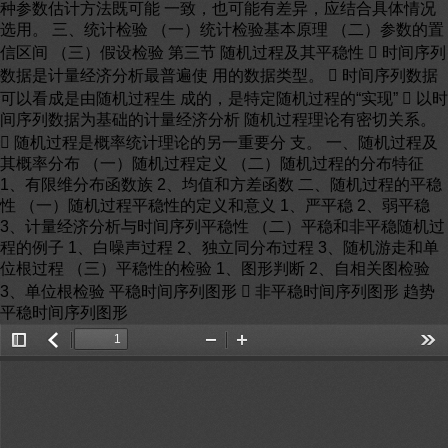
种参数估计方法既可能 一致，也可能有差异，应结合具体情况
选用。 三、统计检验 （一）统计检验基本原理 （二）参数的置
信区间 （三）假设检验 第三节 随机过程及其平稳性  时间序列
数据是计量经济分析最普遍使 用的数据类型。  时间序列数据
可以看成是由随机过程生 成的，是特定随机过程的“实现”  以时
间序列数据为基础的计量经济分析 随机过程理论有密切关系。
 随机过程是概率统计理论的另一重要分 支。 一、随机过程及
其概率分布 （一）随机过程定义 （二）随机过程的分布特征
1、有限维分布函数族 2、均值和方差函数 二、随机过程的平稳
性 （一）随机过程平稳性的定义和意义 1、严平稳 2、弱平稳
3、计量经济分析与时间序列平稳性 （二）平稳和非平稳随机过
程的例子 1、白噪声过程 2、独立同分布过程 3、随机游走和单
位根过程 （三）平稳性的检验 1、图形判断 2、自相关图检验
3、单位根检验 平稳时间序列图形  非平稳时间序列图形 趋势
平稳时间序列图形
Toggle
返
Zoom
Zoom
Too
Sidebar
回
Out
In