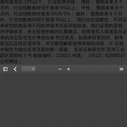
Toggle
返
Zoom
Zoom
Too
Sidebar
回
Out
In