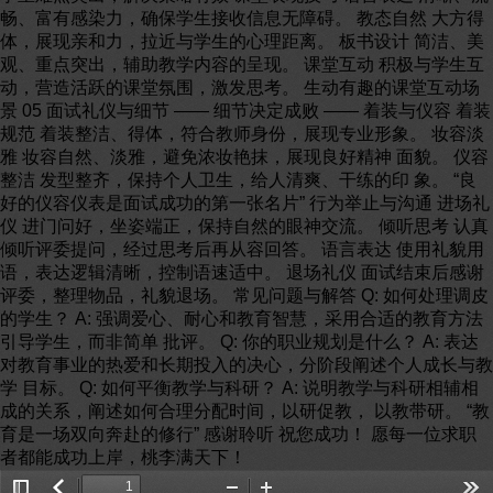
畅、富有感染力，确保学生接收信息无障碍。 教态自然 大方得
体，展现亲和力，拉近与学生的心理距离。 板书设计 简洁、美
观、重点突出，辅助教学内容的呈现。 课堂互动 积极与学生互
动，营造活跃的课堂氛围，激发思考。 生动有趣的课堂互动场
景 05 面试礼仪与细节 —— 细节决定成败 —— 着装与仪容 着装
规范 着装整洁、得体，符合教师身份，展现专业形象。 妆容淡
雅 妆容自然、淡雅，避免浓妆艳抹，展现良好精神 面貌。 仪容
整洁 发型整齐，保持个人卫生，给人清爽、干练的印 象。 “良
好的仪容仪表是面试成功的第一张名片” 行为举止与沟通 进场礼
仪 进门问好，坐姿端正，保持自然的眼神交流。 倾听思考 认真
倾听评委提问，经过思考后再从容回答。 语言表达 使用礼貌用
语，表达逻辑清晰，控制语速适中。 退场礼仪 面试结束后感谢
评委，整理物品，礼貌退场。 常见问题与解答 Q: 如何处理调皮
的学生？ A: 强调爱心、耐心和教育智慧，采用合适的教育方法
引导学生，而非简单 批评。 Q: 你的职业规划是什么？ A: 表达
对教育事业的热爱和长期投入的决心，分阶段阐述个人成长与教
学 目标。 Q: 如何平衡教学与科研？ A: 说明教学与科研相辅相
成的关系，阐述如何合理分配时间，以研促教， 以教带研。 “教
育是一场双向奔赴的修行” 感谢聆听 祝您成功！ 愿每一位求职
者都能成功上岸，桃李满天下！