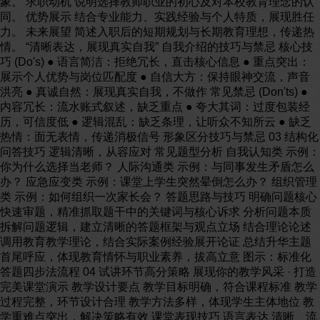
象。 求职动机 说明选择教师职业的初心及对本校教育理念的认
同。 优势展示 结合专业能力、实践经验与个人特质，展现胜任
力。 未来展望 简述入职后的短期规划与长期教育理想，传递热
情。 “清晰表达，展现真实自我” 自我介绍的技巧与禁忌 核心技
巧 (Do's) ● 语言简洁：拒绝冗长，直击核心信息 ● 重点突出：
展示个人优势与岗位匹配度 ● 自信大方：保持眼神交流，声音
洪亮 ● 真诚自然：展现真实自我，不做作 常见禁忌 (Don'ts) ●
内容冗长：流水账式叙述，缺乏重点 ● 夸大其词：过度包装经
历，可信度低 ● 逻辑混乱：缺乏条理，让听众不知所云 ● 缺乏
热情：面无表情，传递消极信号 形象区分技巧与禁忌 03 结构化
问答技巧 逻辑清晰，从容应对 常见题型分析 自我认知类 示例：
你为什么选择当老师？ 人际沟通类 示例：与同事发生矛盾怎么
办？ 应急应变类 示例：课堂上学生突然晕倒怎么办？ 组织管理
类 示例：如何组织一次家长会？ 答题思路与技巧 明确问题核心
快速审题，精准抓取题干中的关键词与核心诉求 分析问题本质
拆解问题逻辑，建立清晰的答题框架与观点立场 结合理论论述
调用教育教学理论，结合实际案例经验展开论证 总结升华主题
首尾呼应，体现教育情怀与职业素养，拔高立意 图示：标准化
答题四步法流程 04 试讲环节高分策略 展现你的教学风采 · 打造
完美课堂演示 教学设计要点 教学目标明确，符合课程标准 教学
过程完整，环节设计合理 教学方法多样，体现学生主体地位 教
学重难点突出，解决策略有效 课堂表现技巧 语言表达 清晰、流