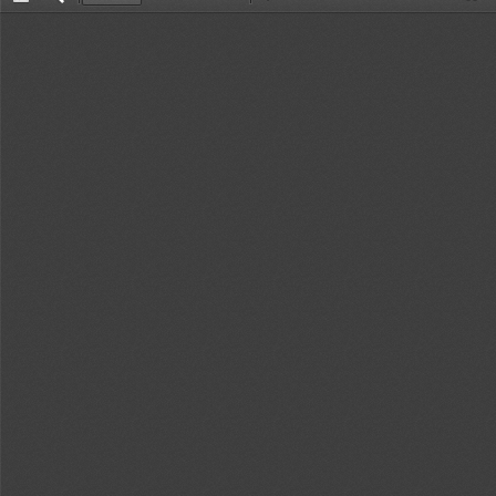
Toggle
返
Zoom
Zoom
Too
Sidebar
回
Out
In