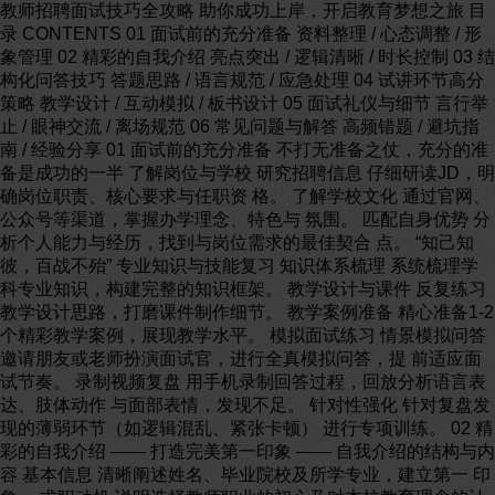
教师招聘面试技巧全攻略 助你成功上岸，开启教育梦想之旅 目
录 CONTENTS 01 面试前的充分准备 资料整理 / 心态调整 / 形
象管理 02 精彩的自我介绍 亮点突出 / 逻辑清晰 / 时长控制 03 结
构化问答技巧 答题思路 / 语言规范 / 应急处理 04 试讲环节高分
策略 教学设计 / 互动模拟 / 板书设计 05 面试礼仪与细节 言行举
止 / 眼神交流 / 离场规范 06 常见问题与解答 高频错题 / 避坑指
南 / 经验分享 01 面试前的充分准备 不打无准备之仗，充分的准
备是成功的一半 了解岗位与学校 研究招聘信息 仔细研读JD，明
确岗位职责、核心要求与任职资 格。 了解学校文化 通过官网、
公众号等渠道，掌握办学理念、特色与 氛围。 匹配自身优势 分
析个人能力与经历，找到与岗位需求的最佳契合 点。 “知己知
彼，百战不殆” 专业知识与技能复习 知识体系梳理 系统梳理学
科专业知识，构建完整的知识框架。 教学设计与课件 反复练习
教学设计思路，打磨课件制作细节。 教学案例准备 精心准备1-2
个精彩教学案例，展现教学水平。 模拟面试练习 情景模拟问答
邀请朋友或老师扮演面试官，进行全真模拟问答，提 前适应面
试节奏。 录制视频复盘 用手机录制回答过程，回放分析语言表
达、肢体动作 与面部表情，发现不足。 针对性强化 针对复盘发
现的薄弱环节（如逻辑混乱、紧张卡顿） 进行专项训练。 02 精
彩的自我介绍 —— 打造完美第一印象 —— 自我介绍的结构与内
容 基本信息 清晰阐述姓名、毕业院校及所学专业，建立第一 印