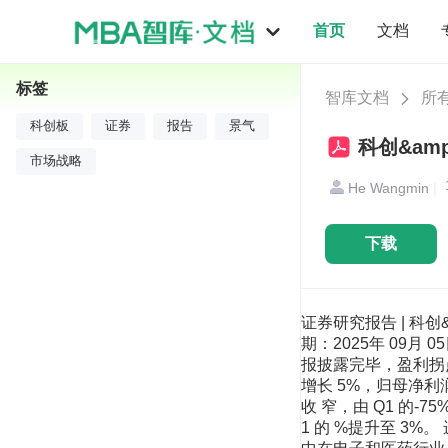
首页
文档
标签
智库文档
所
科创板
证券
报告
景气
市场战略
He Wangmin
|
下载
证券研究报告 | 科创&海外市场策略深度研究 1/16 请务必阅读正文之后的免责条款部分 科创&海外市场策略深度研究 报告日期：2025年 09月 05日 科创板 2025 年中报分析：景气持续向好 ——科创&海外市场策略深度报告 核心观点 科创板 2025 年中报披露完毕，盈利拐点显现，供需持续向好，AI 成为亮点。 ❑ 整体维度：盈利拐点显现 整体法下，科创板 2025H1 营业收入增长 5%，归母净利润同比为-15%，较 2025Q1 分别提升 2 个和 39 个百分点。具体到不同指数，科创 50 归母净利同比的降幅收 窄，由 Q1 的-75%收窄至 H1 的-45%；科创 100 则由 Q1 的 226%回落至 112%； 科创 200 的归母净利同比有所提高，从 Q1 的 %提升至 3%。 进一步观察影响较大的个股，根据 25H1 相较于 24H1 的归母净利润差额，改善最 为显著的前十家公司集中在电子和医药行业。 ❑ 行业维度：AI 成为亮点 剔除公司数量少于 5 家的行业，整体法统计各行业的归母净利同比，汽车、计算 机、通信、电子归母净利同比居前，分别为 161%、57%、47%与 45%。具体来看， 计算机、通信、电子等科技行业归母净利增速居前，主要源自 AI 产业快速发展， 特别是上游算力环节景气加速释放。汽车行业公司数量少，整体法口径下，九号 公司电动两轮车业务的快速增长，带动行业盈利改善。电力设备仍为主要拖累行 业，2025H1 业绩增速为-181%。如果剔除电力设备行业，科创板的中报归母净利 增速提升至 18%。 ❑ 景气前瞻：供需持续向好 就产能扩张来看，通过上市公司财报中“在建工程和固定资产之和”作为观测产 能的近似指标，并在整体法下统计环比变化。根据 2025 年中报数据，科创板的二 级行业层面约七成行业的产能扩张率为正。 就在手订单来看，通过上市公司财报中“合同负债和预收账款之和”作为观测在 手订单的近似指标，并在整体法下统计同比。根据科创板 2025 年中报数据，摩托 车及其他、风电设备、光学光电子、地面兵装Ⅱ、通信设备等行业的在手订单增 速居前。 ❑ 超预期：集中在电子医药 超预期视角之一：净利润断层。按照 2025 年中报披露口径，将“公告次日最低价 高于公告日最高价”定义为“净利润断层”。数量层面，半导体、化学制药、软件 开发、电池、生物制品等行业净利润断层的公司数量较多；占比层面，仅统计公 司数量大于 5 家的行业，轨交设备、医疗服务、元件、电池、化学制药等行业占 比较高。 超预期视角之二：一致盈利预测上调。以 2025 年和 2026 年 Wind 一致盈利预期 “9 月 1 日预测值”均高于“中报披露日的前一周预测值”为统计口径。科创板约 有 114 家上市公司存在上修情况，主要集中于电子、医药生物、机械设备、计算 机等领域。 ❑ 风险提示 新兴产业进展不及预期。统计口径误差风险。 分析师：王杨 执业证书号：S1230520080004 wangyang02@ 分析师：林琪 执业证书号：S1230525070002 linqi01@ 相关报告 1 《科创板牛市：到哪了，如何 配？》 2 《美股新高之后的三大隐忧》 科创&海外市场策略深度研究 2/16 请务必阅读正文之后的免责条款部分 正文目录 1 整体维度：盈利拐点显现 ........................................................................................................................... 4 2 行业维度：AI 成为亮点 ..................