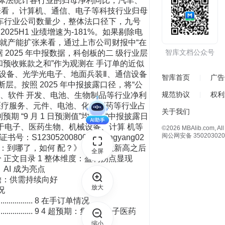
智库文档公众号
智库首页
广告
规范协议
权利
关于我们
©2026 MBAlib.com, All 
闽公网安备 350203020
全屏
放大
缩小