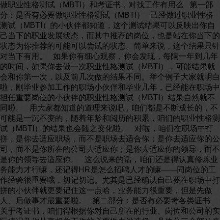
做职业性格测试（MBTI）和考证书，对找工作有用么 第一部
分：是否有必要做职业性格测试（MBTI） 己经做过职业性格
测试（MBTI）的小伙伴都知道，这个测试结果可以反映出你自
己当下的职业发展状态，而其中推荐的岗位，也是站在你当下的
状态为你推荐的可能可以尝试的状态。简单来说，这个结果只针
对当下有用。 如果你有细心观察，你会发现，每隔一年到几年
的时间，如果你去做一次职业性格测试（MBTI），可能结果就
会和你第一次，以及前几次做的结果不同。举个例子大家就明白
啦，刚毕业参加工作的职场小伙伴和毕业几年，已经能在职场中
担任重要岗位的小伙伴的职业性格测试（MBTI）结果自然就不
同啦。 用大家都知道的道理来说吧，咱们都是不断成长的，不
可能是一沉不变的，随着年龄和阅历的积累，咱们的职业性格测
试（MBTI）的结果也会随之变化啦。 对啦，咱们在职场中打
拼，是你去适应职场，而不是职场去适合你；是你去适应你的公
司，而不是你所在的公司去适应你；是你去适应你的领导，而不
是你的领导去适应你。 这么说来的话，咱们还是得认真修炼业
务能力才行嘛，还记得HR是怎么招聘人才的嘛——同岗位的工
作经验很重要哦，切记切记。尤其是已经确认自己要在职场中打
拼的小伙伴就更要记住这一点哈，业务能力很重要，但是先做
人、后做事才最重要啦。 第二部分：是否有必要考各类证书
关于考证书，咱们得根据你对自己所在的行业、岗位和公司的实