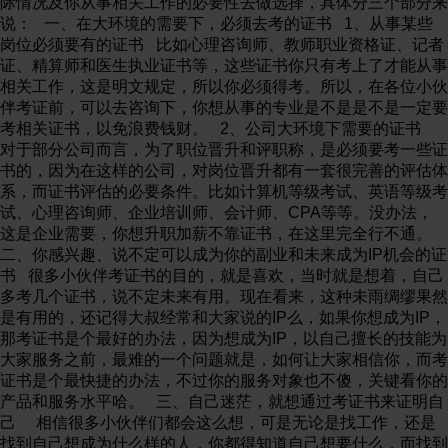
际情况及你从事相关工作的必要性去做选择，具体分三个部分来
说： 一、在大环境的需要下，必须去考的证书 1、从事某些
岗位必须要有的证书 比如心理咨询师、教师职业资格证、记者
证、精算师和医生执业证书等，这些证书你只有考上了才能从事
相关工作，这是明文规定，所以你必须得考。所以，在各位小伙
伴考证前，可以去咨询下，你想从事的专业是不是是不是一定要
考相关证书，以免浪费钱财。 2、公司大环境下需要的证书
对于部分公司而言，为了职位晋升和评职称，是必须要考一些证
书的，因为在这样的公司，对岗位晋升都有一套很完善的评估体
系，而证书评估的必要条件。比如计算机等级考试、英语等级考
试、心理咨询师、企业培训师、会计师、CPA等等。没办法，
这是企业需要，你想升职加薪不靠证书，在这里完全行不通。
二、你感兴趣、说不定可以成为你的副业和未来成为IP机会的证
书 很多小伙伴考证书的目的，就是喜欢，当时就是想着，自己
多考几个证书，说不定未来有用。现在看来，这种未雨绸缪果然
是有用的，还记得大叔经常和大家说的IP么，如果你想成为IP，
那考证书是个最好的办法，因为想成为IP，以自己擅长的技能为
大家服务之前，最难的一个问题就是，如何让大家相信你，而考
证书是个最快捷的办法，不过你的服务对象也不傻，关键看你的
产品和服务水平哈。 三、自己迷茫，就想通过考证书来证明自
己 相信很多小伙伴们都会这么想，可是无论是找工作，还是
找到自己想成为什么样的人，你都得知道自己想要什么，而找到