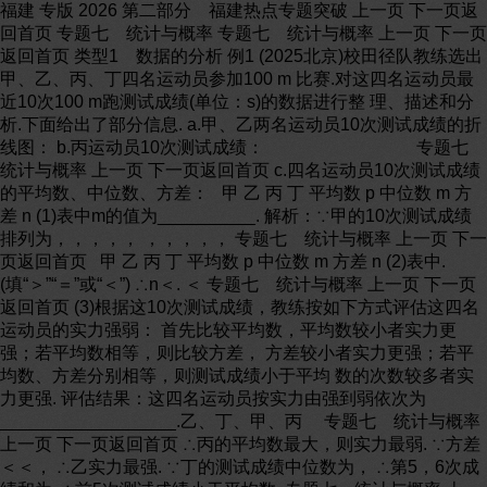
福建 专版 2026 第二部分 福建热点专题突破 上一页 下一页返
回首页 专题七 统计与概率 专题七 统计与概率 上一页 下一页
返回首页 类型1 数据的分析 例1 (2025北京)校田径队教练选出
甲、乙、丙、丁四名运动员参加100 m 比赛.对这四名运动员最
近10次100 m跑测试成绩(单位：s)的数据进行整 理、描述和分
析.下面给出了部分信息. a.甲、乙两名运动员10次测试成绩的折
线图： b.丙运动员10次测试成绩： 专题七
统计与概率 上一页 下一页返回首页 c.四名运动员10次测试成绩
的平均数、中位数、方差： 甲 乙 丙 丁 平均数 p 中位数 m 方
差 n (1)表中m的值为__________. 解析：∵甲的10次测试成绩
排列为，，，，， ，，，，， 专题七 统计与概率 上一页 下一
页返回首页 甲 乙 丙 丁 平均数 p 中位数 m 方差 n (2)表中.
(填“＞”“＝”或“＜”) ∴n＜. ＜ 专题七 统计与概率 上一页 下一页
返回首页 (3)根据这10次测试成绩，教练按如下方式评估这四名
运动员的实力强弱： 首先比较平均数，平均数较小者实力更
强；若平均数相等，则比较方差， 方差较小者实力更强；若平
均数、方差分别相等，则测试成绩小于平均 数的次数较多者实
力更强. 评估结果：这四名运动员按实力由强到弱依次为
__________________.乙、丁、甲、丙 专题七 统计与概率
上一页 下一页返回首页 ∴丙的平均数最大，则实力最弱. ∵方差
＜＜， ∴乙实力最强. ∵丁的测试成绩中位数为， ∴第5，6次成