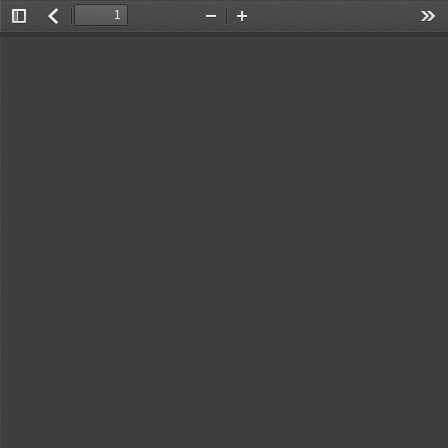
Toggle
返
Zoom
Zoom
Too
Sidebar
回
Out
In