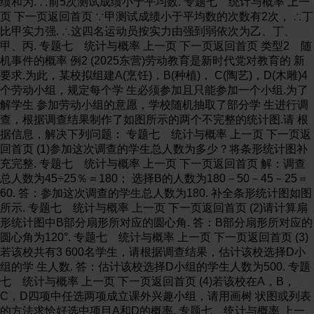
绩和为. ∴前5次测试成绩小于平均数. 专题七 统计与概率 上一
页 下一页返回首页 ∵甲测试成绩小于平均数的次数有2次， ∴丁
比甲实力强. ∴这四名运动员按实力由强到弱依次为乙、丁、
甲、丙. 专题七 统计与概率 上一页 下一页返回首页 类型2 随
机事件的概率 例2 (2025东营)劳动教育是新时代党对教育的 新
要求.为此，某校拟组建A(烹饪)，B(种植)， C(陶艺)，D(木雕)4
个劳动小组，规定每个学 生必须参加且只能参加一个小组.为了
解学生 参加劳动小组的意愿，学校随机抽取了部分学 生进行调
查，根据调查结果制作了如图所示的两个不完整的统计图.请 根
据信息，解决下列问题： 专题七 统计与概率 上一页 下一页返
回首页 (1)参加这次调查的学生总人数为多少？将条形统计图补
充完整. 专题七 统计与概率 上一页 下一页返回首页 解：调查
总人数为45÷25％＝180； 选择B的人数为180－50－45－25＝
60. 答：参加这次调查的学生总人数为180. 补全条形统计图如图
所示. 专题七 统计与概率 上一页 下一页返回首页 (2)请计算扇
形统计图中B部分扇形所对应的圆心角. 答：B部分扇形所对应的
圆心角为120°. 专题七 统计与概率 上一页 下一页返回首页 (3)
若该校共有3 600名学生，请根据调查结果，估计该校选择D小
组的学 生人数. 答：估计该校选择D小组的学生人数为500. 专题
七 统计与概率 上一页 下一页返回首页 (4)若该校在A，B，
C，D四项中任选两项成立课外兴趣小组，请用画树 状图或列表
的方法求恰好选中项目A和D的概率. 专题七 统计与概率 上一