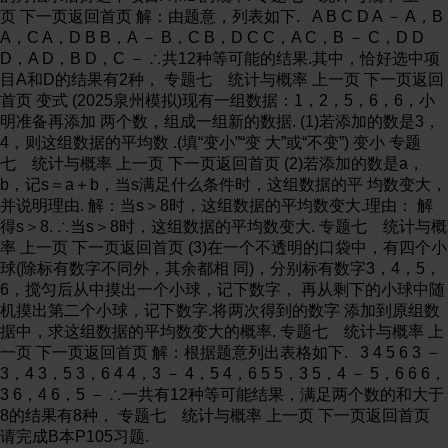
页 下一页返回首页 解：由题意，列表如下. A B C D A － A，B
A，C A，D B B，A － B，C B，D C C，A C，B － C，D D
D，A D，B D，C － ∴共12种等可能的结果.其中，恰好选中项
目A和D的结果有2种， 专题七 统计与概率 上一页 下一页返回
首页 变式 (2025泉州模拟)现有一组数据：1，2，5，6，6，小
明准备再添加 两个数，组成一组新的数据. (1)若添加的数是3，
4，则这组数据的平均数 .(填“变小”“变 大”或“不变”) 变小 专题
七 统计与概率 上一页 下一页返回首页 (2)若添加的数是a，
b，记s＝a＋b，当s满足什么条件时，这组数据的平 均数变大，
并说明理由. 解：当s＞8时，这组数据的平均数变大.理由： 解
得s＞8. ∴当s＞8时，这组数据的平均数变大. 专题七 统计与概
率 上一页 下一页返回首页 (3)在一个不透明的口袋中，有四个小
球(除标有数字不同外，其余都相 同)，分别标有数字3，4，5，
6，搅匀后从中摸出一个小球，记下数字， 再从剩下的小球中随
机摸出第二个小球，记下数字.将两次得到的数字 添加到原组数
据中，求这组数据的平均数变大的概率. 专题七 统计与概率 上
一页 下一页返回首页 解：根据题意列出表格如下. 3 4 5 6 3 －
3，4 3，5 3，6 4 4，3 － 4，5 4，6 5 5，3 5，4 － 5，6 6 6，
3 6，4 6，5 － ∴一共有12种等可能结果，满足两个数的和大于
8的结果有8种， 专题七 统计与概率 上一页 下一页返回首页
请完成B本P105习题.