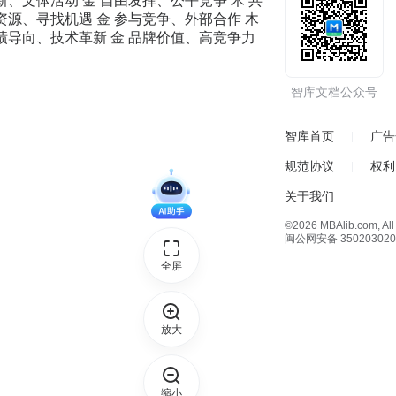
新、文体活动 金 自由发挥、公平竞争 木 共
资源、寻找机遇 金 参与竞争、外部合作 木
业绩导向、技术革新 金 品牌价值、高竞争力
智库文档公众号
智库首页
广告
规范协议
权利
关于我们
©2026 MBAlib.com, All 
闽公网安备 350203020
全屏
放大
缩小