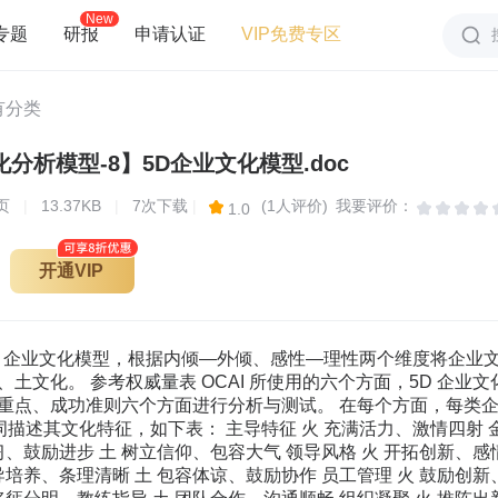
New
专题
研报
申请认证
VIP免费专区
有分类
分析模型-8】5D企业文化模型.doc
页
|
13.37KB
|
7次下载
|
(1人评价)
我要评价：
1.0
开通VIP
 5D 企业文化模型，根据内倾—外倾、感性—理性两个维度将企业
土文化。 参考权威量表 OCAI 所使用的六个方面，5D 企业
重点、成功准则六个方面进行分析与测试。 在每个方面，每类
字词描述其文化特征，如下表： 主导特征 火 充满活力、激情四
习、鼓励进步 土 树立信仰、包容大气 领导风格 火 开拓创新、感
导培养、条理清晰 土 包容体谅、鼓励协作 员工管理 火 鼓励创新