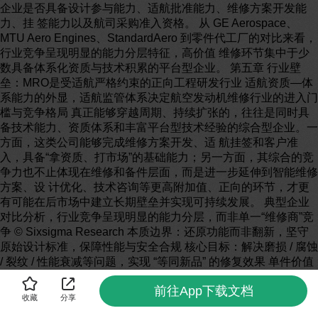
前往App下载文档
收藏
分享