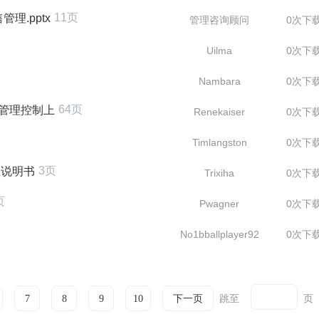
11页
理.pptx
管理咨询顾问
0次下
Uilma
0次下
Nambara
0次下
64页
售管理控制上
Renekaiser
0次下
Timlangston
0次下
3页
位说明书
Trixiha
0次下
页
Pwagner
0次下
No1bballplayer92
0次下
跳至
页
7
8
9
10
下一页