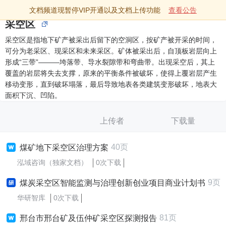
文档频道现暂停VIP开通以及文档上传功能
查看公告
采空区
采空区是指地下矿产被采出后留下的空洞区，按矿产被开采的时间，
可分为老采区、现采区和未来采区。矿体被采出后，自顶板岩层向上
形成“三带”———垮落带、导水裂隙带和弯曲带。出现采空后，其上
覆盖的岩层将失去支撑，原来的平衡条件被破坏，使得上覆岩层产生
移动变形，直到破坏塌落，最后导致地表各类建筑变形破坏，地表大
面积下沉、凹陷。
上传者
下载量
40页
煤矿地下采空区治理方案
泓域咨询（独家文档）
0次下载
9页
煤炭采空区智能监测与治理创新创业项目商业计划书
华研智库
0次下载
81页
邢台市邢台矿及伍仲矿采空区探测报告